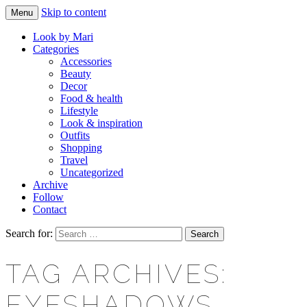
Skip to content
Menu
Makeup & beauty blog
LOOK BY MARI
Look by Mari
Categories
Accessories
Beauty
Decor
Food & health
Lifestyle
Look & inspiration
Outfits
Shopping
Travel
Uncategorized
Archive
Follow
Contact
Search for:
TAG ARCHIVES:
EYESHADOWS