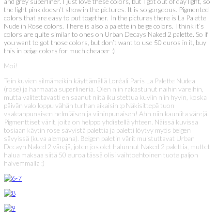
and grey superliner. I just love these colors, but I got out of day light, so
the light pink doesn’t show in the pictures. It is so gorgeous. Pigmented
colors that are easy to put together. In the pictures there is La Palette
Nude in Rose colors. There is also a palette in beige colors. I think it’s
colors are quite similar to ones on Urban Decays Naked 2 palette. So if
you want to got those colors, but don’t want to use 50 euros in it, buy
this in beige colors for much cheaper :)
Moi!
Tein kuvien silmämeikin käyttämällä Loréali Paris La Palette Nudea
(rose) ja harmaata superlineria. Olen niin rakastunut näihin väreihin,
mutta valitettavasti en saanut niitä ikuistettua kuviin niin hyvin, koska
päivän valo loppu vähän turhan aikaisin :p Näkisittepä tuon
vaaleanpunaisen helmiäisen ja viininpunaisen! Ahh niin kauniita värejä.
Pigmenttiset värit, joita on helppo yhdistellä yhteen. Näissä kuvissa
tosiaan käytin rose sävyistä palettia ja paletti löytyy myös beigen
sävyissä (kuva alempana). Beigen paletin värit muistuttavat Urban
Decayn Naked 2 värejä, joten jos olet halunnut Naked 2 palettia, muttet
halua maksaa siitä 50 euroa tässä olisi vaihtoehtoinen tuote paljon
halvemmalla :)