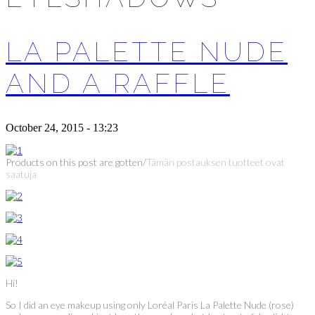
LA PALETTE NUDE
AND A RAFFLE
October 24, 2015 - 13:23
Products on this post are gotten/
Tämän postauksen tuotteet ovat
saatuja
Hi!
So I did an eye makeup using only Loréal Paris La Palette Nude (rose)