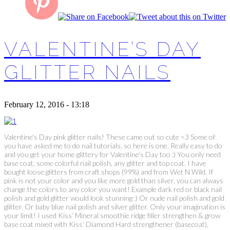
VALENTINE’S DAY
GLITTER NAILS
February 12, 2016 - 13:18
Valentine’s Day pink glitter nails! These came out so cute <3 Some of
you have asked me to do nail tutorials, so here is one. Really easy to do
and you get your home glittery for Valentine’s Day too :) You only need
base coat, some colorful nail polish, any glitter and top coat. I have
bought loose glitters from craft shops (99%) and from Wet N Wild. If
pink is not your color and you like more gold than silver, you can always
change the colors to any color you want! Example dark red or black nail
polish and gold glitter would look stunning :) Or nude nail polish and gold
glitter. Or baby blue nail polish and silver glitter. Only your imagination is
your limit! I used Kiss’ Mineral smoothie ridge filler strengthen & grow
base coat mixed with Kiss’ Diamond Hard strengthener (basecoat),