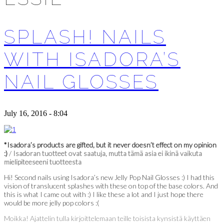
SPLASH! NAILS
WITH ISADORA’S
NAIL GLOSSES
July 16, 2016 - 8:04
*Isadora’s products are gifted, but it never doesn’t effect on my opinion
:)
/
Isadoran tuotteet ovat saatuja, mutta tämä asia ei ikinä vaikuta
mielipiteeseeni tuotteesta
Hi! Second nails using Isadora’s new Jelly Pop Nail Glosses :) I had this
vision of translucent splashes with these on top of the base colors. And
this is what I came out with :) I like these a lot and I just hope there
would be more jelly pop colors :(
Moikka! Ajattelin tulla kirjoittelemaan teille toisista kynsistä käyttäen