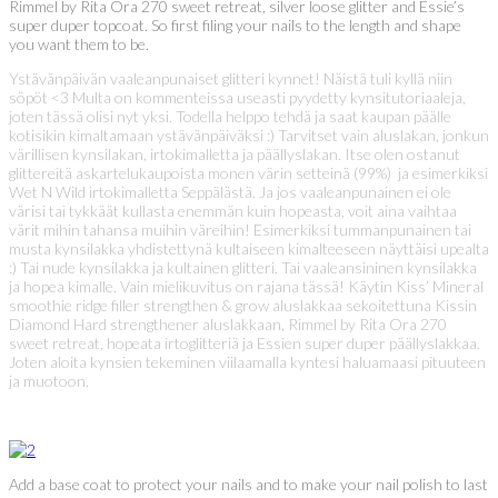
Rimmel by Rita Ora 270 sweet retreat, silver loose glitter and Essie’s
super duper topcoat. So first filing your nails to the length and shape
you want them to be.
Ystävänpäivän vaaleanpunaiset glitteri kynnet! Näistä tuli kyllä niin
söpöt <3 Multa on kommenteissa useasti pyydetty kynsitutoriaaleja,
joten tässä olisi nyt yksi. Todella helppo tehdä ja saat kaupan päälle
kotisikin kimaltamaan ystävänpäiväksi :) Tarvitset vain aluslakan, jonkun
värillisen kynsilakan, irtokimalletta ja päällyslakan. Itse olen ostanut
glittereitä askartelukaupoista monen värin setteinä (99%) ja esimerkiksi
Wet N Wild irtokimalletta Seppälästä. Ja jos vaaleanpunainen ei ole
värisi tai tykkäät kullasta enemmän kuin hopeasta, voit aina vaihtaa
värit mihin tahansa muihin väreihin! Esimerkiksi tummanpunainen tai
musta kynsilakka yhdistettynä kultaiseen kimalteeseen näyttäisi upealta
:) Tai nude kynsilakka ja kultainen glitteri. Tai vaaleansininen kynsilakka
ja hopea kimalle. Vain mielikuvitus on rajana tässä! Käytin Kiss’ Mineral
smoothie ridge filler strengthen & grow aluslakkaa sekoitettuna Kissin
Diamond Hard strengthener aluslakkaan, Rimmel by Rita Ora 270
sweet retreat, hopeata irtoglitteriä ja Essien super duper päällyslakkaa.
Joten aloita kynsien tekeminen viilaamalla kyntesi haluamaasi pituuteen
ja muotoon.
Add a base coat to protect your nails and to make your nail polish to last