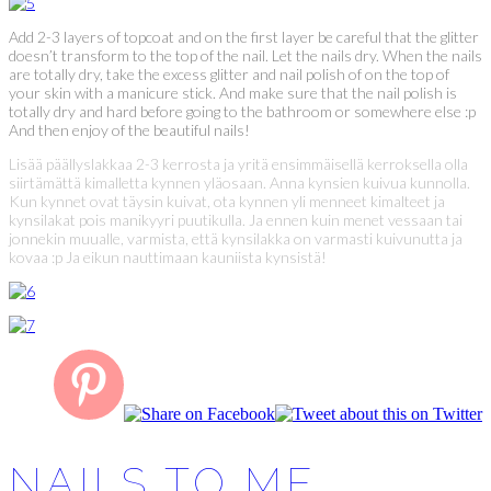
Add 2-3 layers of topcoat and on the first layer be careful that the glitter
doesn’t transform to the top of the nail. Let the nails dry. When the nails
are totally dry, take the excess glitter and nail polish of on the top of
your skin with a manicure stick. And make sure that the nail polish is
totally dry and hard before going to the bathroom or somewhere else :p
And then enjoy of the beautiful nails!
Lisää päällyslakkaa 2-3 kerrosta ja yritä ensimmäisellä kerroksella olla
siirtämättä kimalletta kynnen yläosaan. Anna kynsien kuivua kunnolla.
Kun kynnet ovat täysin kuivat, ota kynnen yli menneet kimalteet ja
kynsilakat pois manikyyri puutikulla. Ja ennen kuin menet vessaan tai
jonnekin muualle, varmista, että kynsilakka on varmasti kuivunutta ja
kovaa :p Ja eikun nauttimaan kauniista kynsistä!
NAILS TO ME