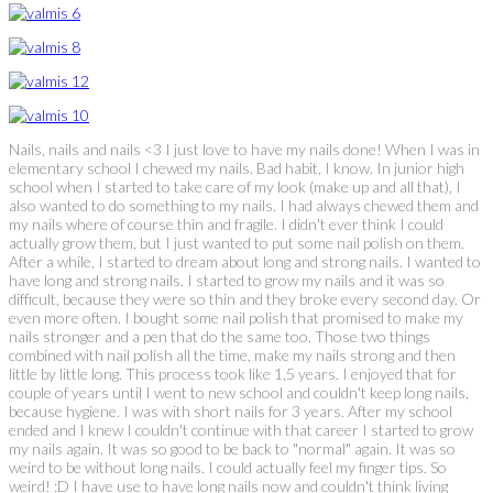
Nails, nails and nails <3 I just love to have my nails done! When I was in
elementary school I chewed my nails. Bad habit, I know. In junior high
school when I started to take care of my look (make up and all that), I
also wanted to do something to my nails. I had always chewed them and
my nails where of course thin and fragile. I didn't ever think I could
actually grow them, but I just wanted to put some nail polish on them.
After a while, I started to dream about long and strong nails. I wanted to
have long and strong nails. I started to grow my nails and it was so
difficult, because they were so thin and they broke every second day. Or
even more often. I bought some nail polish that promised to make my
nails stronger and a pen that do the same too. Those two things
combined with nail polish all the time, make my nails strong and then
little by little long. This process took like 1,5 years. I enjoyed that for
couple of years until I went to new school and couldn't keep long nails,
because hygiene. I was with short nails for 3 years. After my school
ended and I knew I couldn't continue with that career I started to grow
my nails again. It was so good to be back to "normal" again. It was so
weird to be without long nails. I could actually feel my finger tips. So
weird! :D I have use to have long nails now and couldn't think living