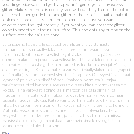
your finger sideways and gently tap your finger to get off any excess
glitter. Make sure there is not any spot without the glitter on the bottom
of the nail. Then gently tap some glitter to the top of the nail to make it
look more gradient. Just don’t put too much, because you want the
color to show thought properly. If you want you can press the glitter
down to smooth out the nail’s surface. This prevents any pumps on the
surface when the nails are done.
Laita paperia käsiesi alle säästääksesi glitteriä ja välttämästä
suttaamista. Lisää päällyslakkaa kimalteen kiinnityspinnaksi
töpöttämällä sitä puolesta välistä kynttä alaspäin. Laita päällyslakkaa
enemmän alaosaan ja puolessa välissä kynttä levitä lakkaa epätasaisesti
vain paikoittain, koska glitterin on tarkoitus luoda ”liukuvärjätty” fiilis,
eikä suoraa linjaa. Kaada kimalletta varovasti päällyslakan päälle (paperi
käsien alla!). Käännä sormesi sivuttain ja taputa sitä kevyesti. Näin saat
kynnestä pois kaiken ylimääräisen kimalteen. Varmista ja korjaa
tarvittaessa, ettei kynnen alaosassa olevassa kimallekerroksessa ole
koloja. Paina varovasti sormellasi kimalteen päältä ja siirrä niitä
muutamia kimalteita, jotka mukaan tulevat kynnen kärkeen luomaan
tasaista liukuväri efektiä. Katso vain ettei kimalteita tule kynsien päihin
liikaa, koska värillisen lakan on tarkoitus näkyä kimalteen alta kunnolla.
Voit halutessasi myös painaa kynnen alaosassa olevia kimalteita
kevyesti paremmin kynteen kiinni, jotta pinta tasoittuu ja valmiissa
kynsissä ei ole ikäviä joka paikkaan tarraavia kimalle nyppyjä. Näin
kynnen pinnasta tulee tasaisempi.