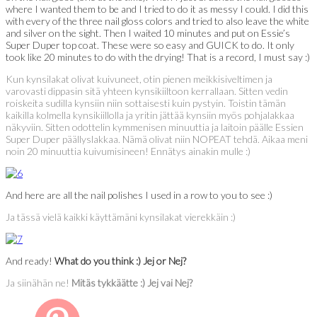
where I wanted them to be and I tried to do it as messy I could. I did this
with every of the three nail gloss colors and tried to also leave the white
and silver on the sight. Then I waited 10 minutes and put on Essie’s
Super Duper top coat. These were so easy and GUICK to do. It only
took like 20 minutes to do with the drying! That is a record, I must say :)
Kun kynsilakat olivat kuivuneet, otin pienen meikkisiveltimen ja
varovasti dippasin sitä yhteen kynsikiiltoon kerrallaan. Sitten vedin
roiskeita sudilla kynsiin niin sottaisesti kuin pystyin. Toistin tämän
kaikilla kolmella kynsikiillolla ja yritin jättää kynsiin myös pohjalakkaa
näkyviin. Sitten odottelin kymmenisen minuuttia ja laitoin päälle Essien
Super Duper päällyslakkaa. Nämä olivat niin NOPEAT tehdä. Aikaa meni
noin 20 minuuttia kuivumisineen! Ennätys ainakin mulle :)
And here are all the nail polishes I used in a row to you to see :)
Ja tässä vielä kaikki käyttämäni kynsilakat vierekkäin :)
And ready!
What do you think :) Jej or Nej?
Ja siinähän ne!
Mitäs tykkäätte :) Jej vai Nej?