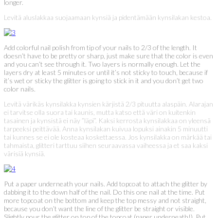
longer.
Levitä aluslakkaa suojaamaan kynsiä ja pidentämään kynsilakan kestoa.
Add colorful nail polish from tip of your nails to 2/3 of the length. It
doesn’t have to be pretty or sharp, just make sure that the color is even
and you can’t see through it. Two layers is normally enough. Let the
layers dry at least 5 minutes or until it’s not sticky to touch, because if
it’s wet or sticky the glitter is going to stick in it and you don’t get two
color nails.
Levitä värikäs kynsilakka kynsien kärjistä 2/3 pituutta alaspäin. Alarajan
ei tarvitse olla suora tai kaunis, mutta katso että väri on kuitenkin
tasainen ja kynsistä ei näy ”läpi”. Kaksi kerrosta kynsilakkaa on yleensä
tarpeeksi peittävää. Anna kynsilakan kuivua lopuksi ainakin 5 minuutti
tai kunnes se ei ole kosteaa koskettaessa. Jos kynsilakka on märkää tai
tahmaista, glitteri tarttuu siihen seuraavassa vaiheessa ja et saa kaksi
värisiä kynsiä.
Put a paper underneath your nails. Add topcoat to attach the glitter by
dabbing it to the down half of the nail. Do this one nail at the time. Put
more topcoat on the bottom and keep the top messy and not straight,
because you don’t want the line of the glitter be straight or visible.
Slightly pour the glitter on top of the topcoat (paper underneath!). Put