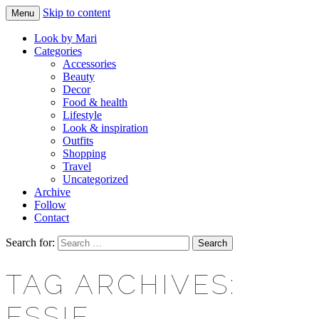
Skip to content
Menu
Makeup & beauty blog
LOOK BY MARI
Look by Mari
Categories
Accessories
Beauty
Decor
Food & health
Lifestyle
Look & inspiration
Outfits
Shopping
Travel
Uncategorized
Archive
Follow
Contact
Search for:
TAG ARCHIVES:
ESSIE