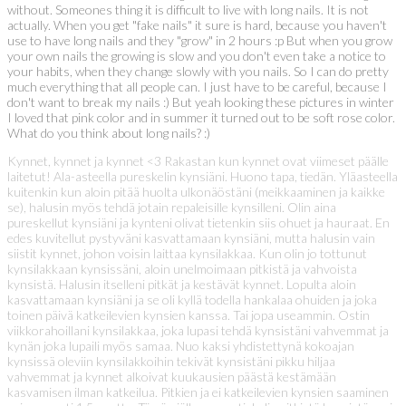
without. Someones thing it is difficult to live with long nails. It is not
actually. When you get "fake nails" it sure is hard, because you haven't
use to have long nails and they "grow" in 2 hours :p But when you grow
your own nails the growing is slow and you don't even take a notice to
your habits, when they change slowly with you nails. So I can do pretty
much everything that all people can. I just have to be careful, because I
don't want to break my nails :) But yeah looking these pictures in winter
I loved that pink color and in summer it turned out to be soft rose color.
What do you think about long nails? :)
Kynnet, kynnet ja kynnet <3 Rakastan kun kynnet ovat viimeset päälle
laitetut! Ala-asteella pureskelin kynsiäni. Huono tapa, tiedän. Yläasteella
kuitenkin kun aloin pitää huolta ulkonäöstäni (meikkaaminen ja kaikke
se), halusin myös tehdä jotain repaleisille kynsilleni. Olin aina
pureskellut kynsiäni ja kynteni olivat tietenkin siis ohuet ja hauraat. En
edes kuvitellut pystyväni kasvattamaan kynsiäni, mutta halusin vain
siistit kynnet, johon voisin laittaa kynsilakkaa. Kun olin jo tottunut
kynsilakkaan kynsissäni, aloin unelmoimaan pitkistä ja vahvoista
kynsistä. Halusin itselleni pitkät ja kestävät kynnet. Lopulta aloin
kasvattamaan kynsiäni ja se oli kyllä todella hankalaa ohuiden ja joka
toinen päivä katkeilevien kynsien kanssa. Tai jopa useammin. Ostin
viikkorahoillani kynsilakkaa, joka lupasi tehdä kynsistäni vahvemmat ja
kynän joka lupaili myös samaa. Nuo kaksi yhdistettynä kokoajan
kynsissä oleviin kynsilakkoihin tekivät kynsistäni pikku hiljaa
vahvemmat ja kynnet alkoivat kuukausien päästä kestämään
kasvamisen ilman katkeilua. Pitkien ja ei katkeilevien kynsien saaminen