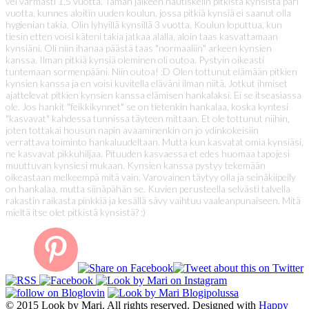
vei varmasti 1,5 vuotta. Tämän jälkeen nautiskelin pitkistä kynsistä pari
vuotta, kunnes aloitin uuden koulun, jossa pitkiä kynsiä ei saanut olla
hygienian takia. Olin lyhyillä kynsillä 3 vuotta. Koulun loputtua, kun
tiesin etten voisi käteni takia jatkaa alalla, aloin taas kasvattamaan
kynsiäni. Oli niin ihanaa päästä taas "normaaliin" arkeen kynsien
kanssa. Ilman pitkiä kynsiä oleminen oli outoa. Pystyin oikeasti
tuntemaan sormenpääni. Niin outoa! :D Olen tottunut elämään pitkien
kynsien kanssa ja en voisi kuvitella eläväni ilman niitä. Jotkut ihmiset
ajattelevat pitkien kynsien kanssa elämisen hankalaksi. Ei se itseasiassa
ole. Jos hankit "feikkikynnet" se on tietenkin hankalaa, koska kyntesi
"kasvavat" kahdessa tunnissa täyteen mittaan. Et ole tottunut niihin,
joten tottakai housun napin avaaminenkin on jo ydinkokeisiin
verrattava toiminto hankaluudeltaan. Mutta kun kasvatat omia kynsiäsi,
ne kasvavat pikkuhiljaa. Pituuden kasvaessa et edes huomaa tapojesi
muuttuvan kynsiesi mukaan. Kynsien kanssa pystyy tekemään
oikeastaan melkeempä mitä vain. Varovainen täytyy olla ja seinäkiipeily
on hankalaa, mutta siinäpähän se. Kuvien perusteella selvästi talvella
rakastin raikasta pinkkiä ja kesällä sävy vaihtuu vaaleanpunaiseen. Mitä
mieltä itse olet pitkistä kynsistä? :)
© 2015 Look by Mari. All rights reserved. Designed with
Happy