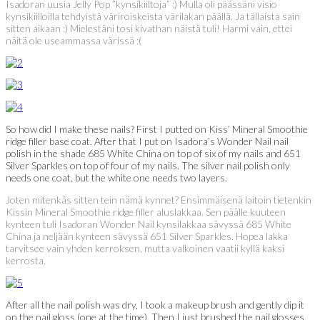
Isadoran uusia Jelly Pop ”kynsikiiltoja” :) Mulla oli päässäni visio
kynsikiilloilla tehdyistä väriroiskeista värilakan päällä. Ja tällaista sain
sitten aikaan :) Mielestäni tosi kivathan näistä tuli! Harmi vain, ettei
näitä ole useammassa värissä :(
So how did I make these nails? First I putted on Kiss’ Mineral Smoothie
ridge filler base coat. After that I put on Isadora’s Wonder Nail nail
polish in the shade 685 White China on top of six of my nails and 651
Silver Sparkles on top of four of my nails. The silver nail polish only
needs one coat, but the white one needs two layers.
Joten mitenkäs sitten tein nämä kynnet? Ensimmäisenä laitoin tietenkin
Kissin Mineral Smoothie ridge filler aluslakkaa. Sen päälle kuuteen
kynteen tuli Isadoran Wonder Nail kynsilakkaa sävyssä 685 White
China ja neljään kynteen sävyssä 651 Silver Sparkles. Hopea lakka
tarvitsee vain yhden kerroksen, mutta valkoinen vaatii kyllä kaksi
kerrosta.
After all the nail polish was dry, I took a makeup brush and gently dip it
on the nail gloss (one at the time). Then I just brushed the nail glosses