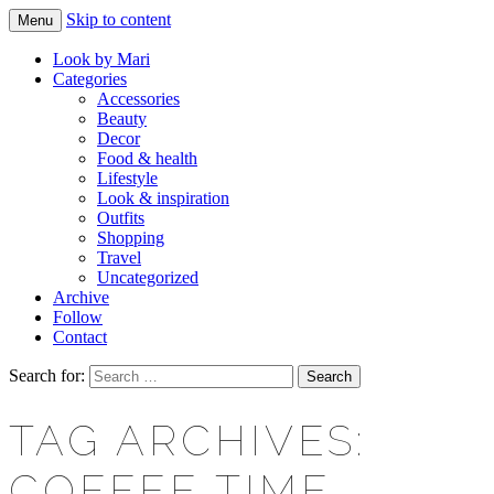
Skip to content
Menu
Makeup & beauty blog
LOOK BY MARI
Look by Mari
Categories
Accessories
Beauty
Decor
Food & health
Lifestyle
Look & inspiration
Outfits
Shopping
Travel
Uncategorized
Archive
Follow
Contact
Search for:
TAG ARCHIVES:
COFFEE TIME