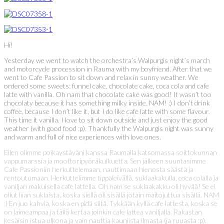
Hi!
Yesterday we went to watch the orchestra’s Walpurgis night’s march
and motorcycle procession in Rauma with my boyfriend. After that we
went to Cafe Passion to sit down and relax in sunny weather. We
ordered some sweets: funnel cake, chocolate cake, coca cola and cafe
latte with vanilla. Oh nam that chocolate cake was good! It wasn’t too
chocolaty because it has something milky inside. NAM! :) I don’t drink
coffee, because I don’t like it, but I do like cafe latte with some flavour.
This time it vanilla. I love to sit down outside and just enjoy the good
weather (with good food :p). Thankfully the Walpurgis night was sunny
and warm and full of nice experiences with love ones.
Eilen olimme poikaystäväni kanssa Raumalla katsomassa soittokunnan
vappumarssia ja moottoripyöräkulkuetta. Sen jälkeen suuntasimme
Cafe Passioniin herkuttelemaan, nauttimaan hienosta säästä ja
rentoutumaan. Herkuttelimme tippaleivällä, suklaakakulla, coca colalla ja
vaniljan makuisella cafe lattella. Oh nam se suklaakakku oli hyvää! Se ei
ollut liian suklaista, koska siellä oli sisällä jotain maitojuttua sisällä. NAM
:) En juo kahvia, koska en pidä siitä. Tykkään kyllä cafe lattesta, koska se
on laimeampaa ja tällä kertaa joinkin cafe lattea vaniljalla. Rakastan
kesäisin istua ulkona ja vain nauttia kauniista ilmasta (ja ruuasta :p).