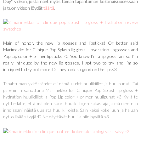
Day” videon, josta näet myös tämän tapahtuman kokonaisuudessaan
ja tuon videon löydät
täältä
.
Main of honor, the new lip glosses and lipsticks! Or better said
Marimekko for Clinique Pop Splash lig gloss + hydration lip glosses and
Pop Lip color + primer lipsticks <3 You know I’m a lip gloss fan, so I’m
really intriqued by the new lip glosses. I got two to try and I’m so
intriqued to try out more :D They look so good on the lips<3
Tapahtuman ykköstähdet eli nämä uudet huulikiillot ja huulipunat! Tai
paremmin sanottuna Marimekko for Clinique Pop Splash lip gloss +
hydration huulikiillot ja Pop Lip color + primer huulipunat <3 Kyllä te
nyt tiedätte, että mä olen suuri huulikiiltojen rakastaja ja mä olen niin
innoissani näistä uusista huulikiilloista. Sain kaksi kokeiluun ja haluan
nyt jo lisää sävyjä :D Ne näyttävät huulilla niin hyviltä <3