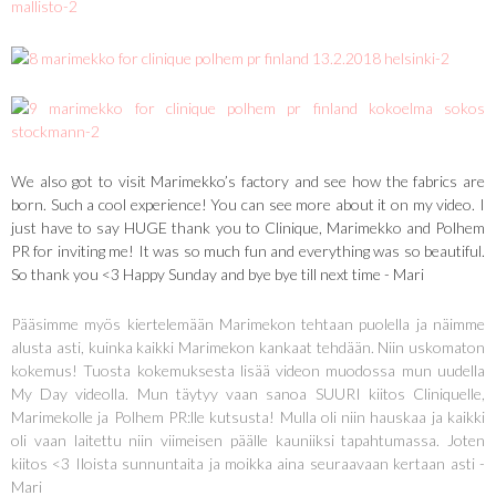
We also got to visit Marimekko’s factory and see how the fabrics are
born. Such a cool experience! You can see more about it on my video. I
just have to say HUGE thank you to Clinique, Marimekko and Polhem
PR for inviting me! It was so much fun and everything was so beautiful.
So thank you <3 Happy Sunday and bye bye till next time - Mari
Pääsimme myös kiertelemään Marimekon tehtaan puolella ja näimme
alusta asti, kuinka kaikki Marimekon kankaat tehdään. Niin uskomaton
kokemus! Tuosta kokemuksesta lisää videon muodossa mun uudella
My Day videolla. Mun täytyy vaan sanoa SUURI kiitos Cliniquelle,
Marimekolle ja Polhem PR:lle kutsusta! Mulla oli niin hauskaa ja kaikki
oli vaan laitettu niin viimeisen päälle kauniiksi tapahtumassa. Joten
kiitos <3 Iloista sunnuntaita ja moikka aina seuraavaan kertaan asti -
Mari