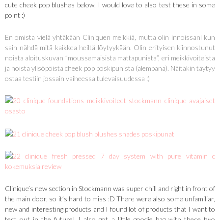
cute cheek pop blushes below. I would love to also test these in some
point :)
En omista vielä yhtäkään Cliniquen meikkiä, mutta olin innoissani kun
sain nähdä mitä kaikkea heiltä löytyykään. Olin erityisen kiinnostunut
noista aloituskuvan ”moussemaisista mattapunista”, eri meikkivoiteista
ja noista ylisöpöistä cheek pop poskipunista (alempana). Näitäkin täytyy
ostaa testiin jossain vaiheessa tulevaisuudessa :)
Clinique’s new section in Stockmann was super chill and right in front of
the main door, so it’s hard to miss :D There were also some unfamiliar,
new and interesting products and I found lot of products that I want to
test out in the future! I also got a little goodie bag with these two