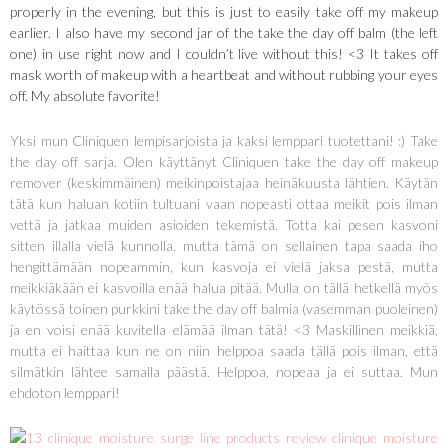
properly in the evening, but this is just to easily take off my makeup
earlier. I also have my second jar of the take the day off balm (the left
one) in use right now and I couldn’t live without this! <3 It takes off
mask worth of makeup with a heartbeat and without rubbing your eyes
off. My absolute favorite!
Yksi mun Cliniquen lempisarjoista ja kaksi lemppari tuotettani! :) Take
the day off sarja. Olen käyttänyt Cliniquen take the day off makeup
remover (keskimmäinen) meikinpoistajaa heinäkuusta lähtien. Käytän
tätä kun haluan kotiin tultuani vaan nopeasti ottaa meikit pois ilman
vettä ja jatkaa muiden asioiden tekemistä. Totta kai pesen kasvoni
sitten illalla vielä kunnolla, mutta tämä on sellainen tapa saada iho
hengittämään nopeammin, kun kasvoja ei vielä jaksa pestä, mutta
meikkiäkään ei kasvoilla enää halua pitää. Mulla on tällä hetkellä myös
käytössä toinen purkkini take the day off balmia (vasemman puoleinen)
ja en voisi enää kuvitella elämää ilman tätä! <3 Maskillinen meikkiä,
mutta ei haittaa kun ne on niin helppoa saada tällä pois ilman, että
silmätkin lähtee samalla päästä. Helppoa, nopeaa ja ei suttaa. Mun
ehdoton lemppari!