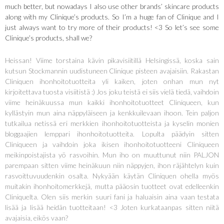
much better, but nowadays I also use other brands’ skincare products
along with my Clinique’s products. So I’m a huge fan of Clinique and I
just always want to try more of their products! <3 So let’s see some
Clinique’s products, shall we?
Heissan! Viime torstaina kävin pikavisiitillä Helsingissä, koska sain
kutsun Stockmannin uudistuneen Clinique pisteen avajaisiin. Rakastan
Cliniquen ihonhoitotuotteita yli kaiken, joten onhan mun nyt
kirjoitettava tuosta visiitistä :) Jos joku teistä ei siis vielä tiedä, vaihdoin
viime heinäkuussa mun kaikki ihonhoitotuotteet Cliniqueen, kun
kyllästyin mun aina näppyläiseen ja kenkkuilevaan ihoon. Tein paljon
tutkailua netissä eri merkkien ihonhoitotuotteista ja kyselin monien
bloggaajien lemppari ihonhoitotuotteita. Lopulta päädyin sitten
Cliniqueen ja vaihdoin joka ikisen ihonhoitotuotteeni Cliniqueen
meikinpoistajista yö rasvoihin. Mun iho on muuttunut niin PALJON
parempaan sitten viime heinäkuun niin näppyjen, ihon räjähtelyn kuin
rasvoittuvuudenkin osalta. Nykyään käytän Cliniquen ohella myös
muitakin ihonhoitomerkkejä, mutta pääosin tuotteet ovat edelleenkin
Cliniquelta. Olen siis merkin suuri fani ja haluaisin aina vaan testata
lisää ja lisää heidän tuotteitaan! <3 Joten kurkataanpas sitten niitä
avajaisia, eikös vaan?