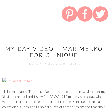
MY DAY VIDEO – MARIMEKKO
FOR CLINIQUE
FEBRUARY 22, 2018 - 20:47
Hello and happy Thursday! Yesterday I posted a new video on my
Youtube channel and it’s my first VLOG! :) I filmed my whole day, when I
went to Helsinki to celebrate Marimekko for Clinique collaboration
collection’s launch and I also did punch of another things too that day :)