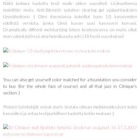
Näitä kolmea tuotetta testi mulle sitten suositteli. Lisätuotteena
mainittiin myös Anti-Blemish solution clearing gel epäpuhtauksien
täsmähoitoon :) Olen itseasiassa kokeillut tuon 1.0 kasvoveden
edellistä versiota, jonka tämä kuvan uusi kasvovesi korvasi.
Dramatically diffrent moisturizing lotion kosteusrasva on myös ollut
mun vakiokäytössä aina heinäkuusta asti :) Eli hyviä suosituksia!
You can also get yourself color matched for a foundation you consider
to buy (for the whole face of course) and all that jazz in Clinique’s
section :)
Pisteen työntekijät voivat myös testata oikean meikkivoidesävyn koko
kasvoillesi ja antaa testipurkillisen tuotetta kotiin mukaan :)