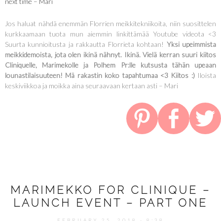
next time – Mari
Jos haluat nähdä enemmän Florrien meikkitekniikoita, niin suosittelen
kurkkaamaan tuota mun aiemmin linkittämää Youtube videota <3
Suurta kunnioitusta ja rakkautta Florrieta kohtaan!
Yksi upeimmista
meikkidemoista, jota olen ikinä nähnyt. Ikinä. Vielä kerran suuri kiitos
Cliniquelle, Marimekolle ja Polhem Pr:lle kutsusta tähän upeaan
lounastilaisuuteen! Mä rakastin koko tapahtumaa <3 Kiitos :)
Iloista
keskiviikkoa ja moikka aina seuraavaan kertaan asti – Mari
MARIMEKKO FOR CLINIQUE –
LAUNCH EVENT – PART ONE
FEBRUARY 25, 2018 - 8:38