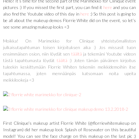
Hello! It’s time for the second part of the Marimekko for Clinique event
pictures :) If you missed the first part, you can find it
here
and you can
also find the Youtube video of this day in
here
:) So this post is going to
be all about the makeup demos Florrie White did on the event, so let’s
see some amazing makeup looks <3
Moikka! On Marimekko for Clinique yhteistyömalliston
julkaisutapahtuman toisen kirjoituksen aika :) Jos missasit tuon
ensimmäisen osion, niin löydät sen
täältä
ja tekemäni Youtube videon
tästä tapahtumasta löydät
täältä
:) Joten tämän päiväinen kirjoitus
tuleekin keskittymään Florrie Whiten tekemiin meikkidemoihin itse
tapahtumassa, joten mennäänpäs katsomaan noita upeita
meikkilookeja <3
First Clinique’s makeup artist Florrie White (@florriewhitemakeup on
Instagram) did her makeup look Splash of Rosewater on this beautiful
model! You can see the face charge on this makeup on the last pic :)