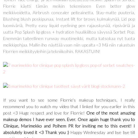
Florrie käytti tämän meikin tekemiseen Even better glow
meikkivoidetta, Airbrush concealer peiteainetta, Stay-matte puuteria,
Blushing blush poskipunaa, Instant lift for brows kulmakynää, Lid pop
luomiväriä, Pretty easy liquid eyelining pen rajauskynää, ripsiväriä ja
uutta Pop Splash lip gloss + hydration huulikiiltoa sävyssä Sorbet Pop.
Enemmän taiteellinen runway muotimeikki, mutta katsokaa nyt tuota
meikkipohjaa. Mallin iho näyttää vaan niin upealta <3 Mä niin rakastuin
Florrien meikkityyleihin ja tekniikoihin. RAKASTUIN!
If you want to see some Florrie’s makeup techniques, I really
recommend you to watch my video that I linked for you earlier in this
post <3 Huge respect and love for Florrie!
One of the most amazing
makeup demos I have ever seen. Ever. Once again huge thank you to
Clinique, Marimekko and Polhem PR for inviting me to this event! I
absolutely loved it <3 Thank you :)
Happy Wednesday and bye bye till