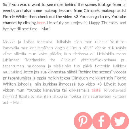
So if you would want to see more behind the scenes footage from pr
events and also some makeup lessons from Clinique’s makeup artist
Florrie White, then check out the video <3 You can go to my Youtube
channel by clicking
here
.
Hopefully you enjoy it! Happy Thursday and
bye bye till next time – Mari
Moikka ja iloista torstaita! Julkaisin eilen mun uudella Youtube-
kanavalla mun ensimmäisen vlogin eli ”mun päivä” videon :) Kuvasin
viime viikolla mun koko päivän, kun tiedossa oli Helsinkiin meno
juhlimaan ”Marimekko for Clinique” yhteistyökokoelmaa pr-
tapahtuman muodossa ja sisälsihän tuo päivä tietenkin kaikkea
muutakin :)
Joten jos sua kiinnostaa nähdä ”behind the scenes” videota
pr-tapahtumista ja oppia meikin tekoa Cliniquen meikkiartistin Florrie
Whiten johdolla, niin kurkkaa ihmeessä tuo video <3 Löydät tuon
videon mun Youtube kanavalta tai klikkaamalla
tästä
.
Toivottavasti
tykkäät! Iloista torstai illan jatkoa ja moikka aina seuraavaan kertaan
asti – Mari