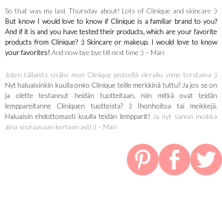
So that was my last Thursday about! Lots of Clinique and skincare :)
But know I would love to know if Clinique is a familiar brand to you?
And if it is and you have tested their products, which are your favorite
products from Clinique? :) Skincare or makeup. I would love to know
your favorites!
And now bye bye till next time :) – Mari
Joten tällaista sisälsi mun Clinique pisteellä vierailu viime torstaina :)
Nyt haluaisinkin kuulla onko Clinique teille merkkinä tuttu? Ja jos se on
ja olette testannut heidän tuotteitaan, niin mitkä ovat teidän
lemppareitanne Cliniquen tuotteista? :) Ihonhoitoa tai meikkejä.
Haluaisin ehdottomasti kuulla teidän lempparit!
Ja nyt sanon moikka
aina seuraavaan kertaan asti :) – Mari