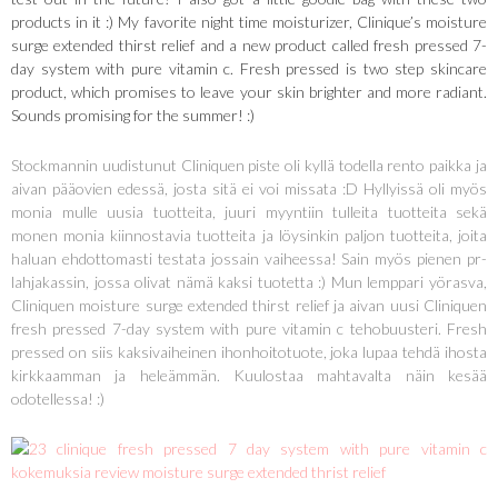
products in it :) My favorite night time moisturizer, Clinique’s moisture
surge extended thirst relief and a new product called fresh pressed 7-
day system with pure vitamin c. Fresh pressed is two step skincare
product, which promises to leave your skin brighter and more radiant.
Sounds promising for the summer! :)
Stockmannin uudistunut Cliniquen piste oli kyllä todella rento paikka ja
aivan pääovien edessä, josta sitä ei voi missata :D Hyllyissä oli myös
monia mulle uusia tuotteita, juuri myyntiin tulleita tuotteita sekä
monen monia kiinnostavia tuotteita ja löysinkin paljon tuotteita, joita
haluan ehdottomasti testata jossain vaiheessa! Sain myös pienen pr-
lahjakassin, jossa olivat nämä kaksi tuotetta :) Mun lemppari yörasva,
Cliniquen moisture surge extended thirst relief ja aivan uusi Cliniquen
fresh pressed 7-day system with pure vitamin c tehobuusteri. Fresh
pressed on siis kaksivaiheinen ihonhoitotuote, joka lupaa tehdä ihosta
kirkkaamman ja heleämmän. Kuulostaa mahtavalta näin kesää
odotellessa! :)