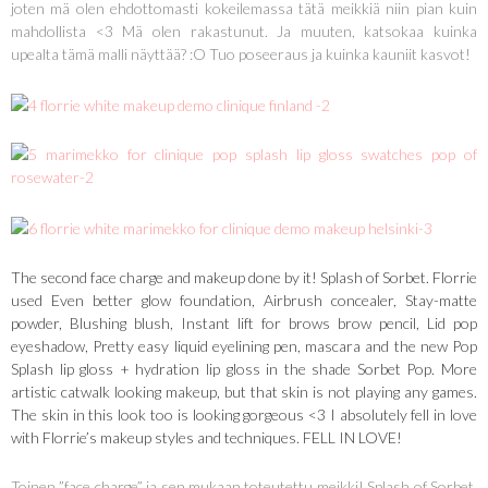
joten mä olen ehdottomasti kokeilemassa tätä meikkiä niin pian kuin
mahdollista <3 Mä olen rakastunut. Ja muuten, katsokaa kuinka
upealta tämä malli näyttää? :O Tuo poseeraus ja kuinka kauniit kasvot!
The second face charge and makeup done by it! Splash of Sorbet. Florrie
used Even better glow foundation, Airbrush concealer, Stay-matte
powder, Blushing blush, Instant lift for brows brow pencil, Lid pop
eyeshadow, Pretty easy liquid eyelining pen, mascara and the new Pop
Splash lip gloss + hydration lip gloss in the shade Sorbet Pop. More
artistic catwalk looking makeup, but that skin is not playing any games.
The skin in this look too is looking gorgeous <3 I absolutely fell in love
with Florrie’s makeup styles and techniques. FELL IN LOVE!
Toinen ”face charge” ja sen mukaan toteutettu meikki! Splash of Sorbet.