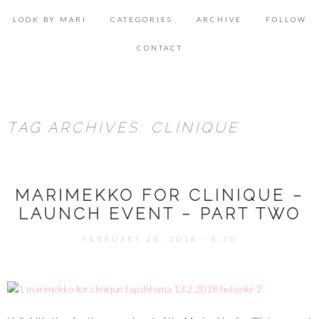
Skip
Se
to
for
LOOK BY MARI
CATEGORIES
ARCHIVE
FOLLOW
content
ACCESSORIES
CONTACT
BEAUTY
DECOR
TAG ARCHIVES: CLINIQUE
FOOD & HEALTH
LIFESTYLE
MARIMEKKO FOR CLINIQUE –
LOOK & INSPIRATION
LAUNCH EVENT – PART TWO
OUTFITS
FEBRUARY 28, 2018 - 8:30
SHOPPING
TRAVEL
UNCATEGORIZED