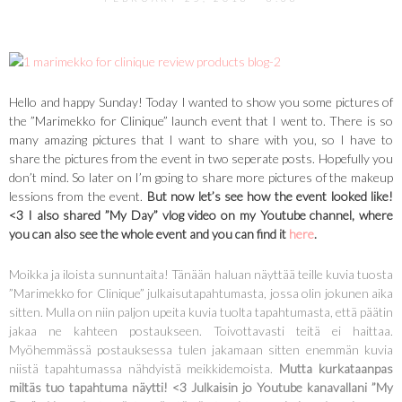
Hello and happy Sunday! Today I wanted to show you some pictures of
the ”Marimekko for Clinique” launch event that I went to. There is so
many amazing pictures that I want to share with you, so I have to
share the pictures from the event in two seperate posts. Hopefully you
don’t mind. So later on I’m going to share more pictures of the makeup
lessions from the event.
But now let’s see how the event looked like!
<3 I also shared ”My Day” vlog video on my Youtube channel, where
you can also see the whole event and you can find it
here
.
Moikka ja iloista sunnuntaita! Tänään haluan näyttää teille kuvia tuosta
”Marimekko for Clinique” julkaisutapahtumasta, jossa olin jokunen aika
sitten. Mulla on niin paljon upeita kuvia tuolta tapahtumasta, että päätin
jakaa ne kahteen postaukseen. Toivottavasti teitä ei haittaa.
Myöhemmässä postauksessa tulen jakamaan sitten enemmän kuvia
niistä tapahtumassa nähdyistä meikkidemoista.
Mutta kurkataanpas
miltäs tuo tapahtuma näytti! <3 Julkaisin jo Youtube kanavallani ”My