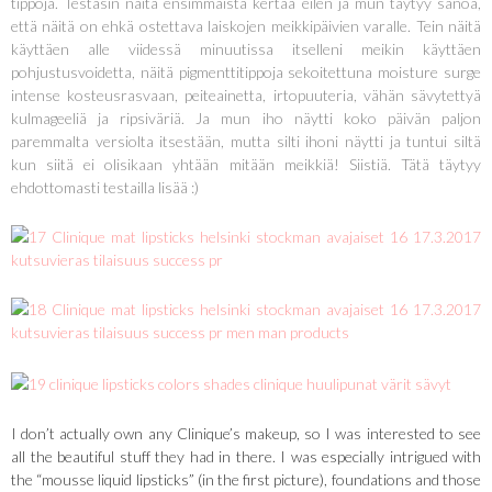
tippoja. Testasin näitä ensimmäistä kertaa eilen ja mun täytyy sanoa,
että näitä on ehkä ostettava laiskojen meikkipäivien varalle. Tein näitä
käyttäen alle viidessä minuutissa itselleni meikin käyttäen
pohjustusvoidetta, näitä pigmenttitippoja sekoitettuna moisture surge
intense kosteusrasvaan, peiteainetta, irtopuuteria, vähän sävytettyä
kulmageeliä ja ripsiväriä. Ja mun iho näytti koko päivän paljon
paremmalta versiolta itsestään, mutta silti ihoni näytti ja tuntui siltä
kun siitä ei olisikaan yhtään mitään meikkiä! Siistiä. Tätä täytyy
ehdottomasti testailla lisää :)
I don’t actually own any Clinique’s makeup, so I was interested to see
all the beautiful stuff they had in there. I was especially intrigued with
the “mousse liquid lipsticks” (in the first picture), foundations and those