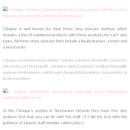
Clinique is well known for their three step skincare method, which
includes a line of numbered products with three products for each skin
types. All three steps skincare lines include a liquid cleanser, a toner and
a moisturizer.
Clinique tunnetaan hyvin heidän ”kolmen askeleen ihonhoito-sarjoista”,
joita löytyy eri ihotyypeille. Jokainen näistä sarjoista sisältää ihotyypille
sopivan nestemäisen vaahtoavan ihonpuhdistusaineen, kasvoveden ja
kosteusvoiteen.
In the Clinique’s section in Stockmann Helsinki they have this skin
analysis test that you can do with the staff <3 I did the test with the
guidance of a lovely staff member called Lotta :)