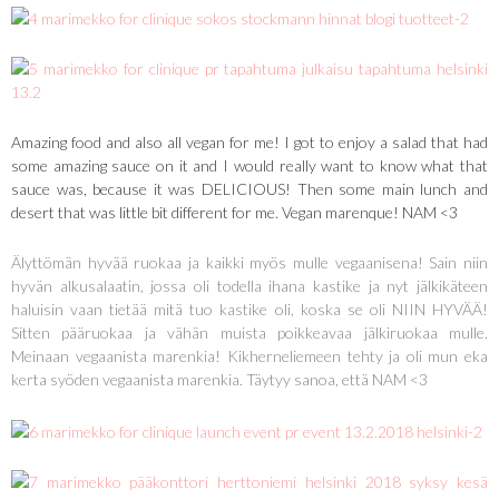
Amazing food and also all vegan for me! I got to enjoy a salad that had
some amazing sauce on it and I would really want to know what that
sauce was, because it was DELICIOUS! Then some main lunch and
desert that was little bit different for me. Vegan marenque! NAM <3
Älyttömän hyvää ruokaa ja kaikki myös mulle vegaanisena! Sain niin
hyvän alkusalaatin, jossa oli todella ihana kastike ja nyt jälkikäteen
haluisin vaan tietää mitä tuo kastike oli, koska se oli NIIN HYVÄÄ!
Sitten pääruokaa ja vähän muista poikkeavaa jälkiruokaa mulle.
Meinaan vegaanista marenkia! Kikherneliemeen tehty ja oli mun eka
kerta syöden vegaanista marenkia. Täytyy sanoa, että NAM <3