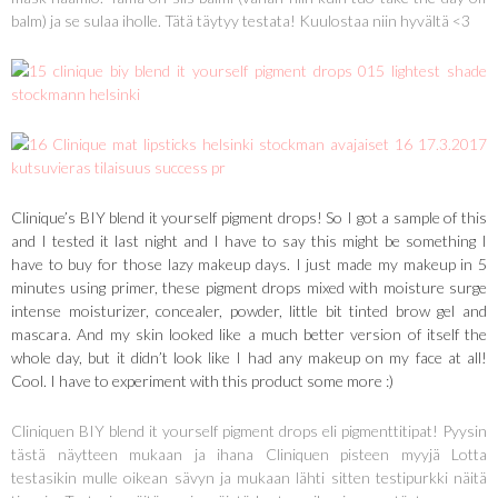
balm) ja se sulaa iholle. Tätä täytyy testata! Kuulostaa niin hyvältä <3
Clinique’s BIY blend it yourself pigment drops! So I got a sample of this
and I tested it last night and I have to say this might be something I
have to buy for those lazy makeup days. I just made my makeup in 5
minutes using primer, these pigment drops mixed with moisture surge
intense moisturizer, concealer, powder, little bit tinted brow gel and
mascara. And my skin looked like a much better version of itself the
whole day, but it didn’t look like I had any makeup on my face at all!
Cool. I have to experiment with this product some more :)
Cliniquen BIY blend it yourself pigment drops eli pigmenttitipat! Pyysin
tästä näytteen mukaan ja ihana Cliniquen pisteen myyjä Lotta
testasikin mulle oikean sävyn ja mukaan lähti sitten testipurkki näitä