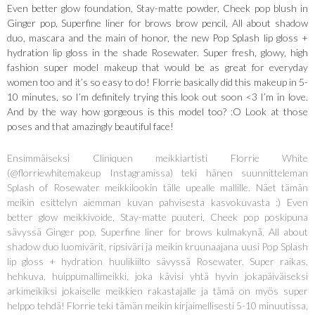
Even better glow foundation, Stay-matte powder, Cheek pop blush in
Ginger pop, Superfine liner for brows brow pencil, All about shadow
duo, mascara and the main of honor, the new Pop Splash lip gloss +
hydration lip gloss in the shade Rosewater. Super fresh, glowy, high
fashion super model makeup that would be as great for everyday
women too and it’s so easy to do! Florrie basically did this makeup in 5-
10 minutes, so I’m definitely trying this look out soon <3 I’m in love.
And by the way how gorgeous is this model too? :O Look at those
poses and that amazingly beautiful face!
Ensimmäiseksi Cliniquen meikkiartisti Florrie White
(@florriewhitemakeup Instagramissa) teki hänen suunnitteleman
Splash of Rosewater meikkilookin tälle upealle mallille. Näet tämän
meikin esittelyn aiemman kuvan pahvisesta kasvokuvasta :) Even
better glow meikkivoide, Stay-matte puuteri, Cheek pop poskipuna
sävyssä Ginger pop, Superfine liner for brows kulmakynä, All about
shadow duo luomivärit, ripsiväri ja meikin kruunaajana uusi Pop Splash
lip gloss + hydration huulikiilto sävyssä Rosewater. Super raikas,
hehkuva, huippumallimeikki, joka kävisi yhtä hyvin jokapäiväiseksi
arkimeikiksi jokaiselle meikkien rakastajalle ja tämä on myös super
helppo tehdä! Florrie teki tämän meikin kirjaimellisesti 5-10 minuutissa,