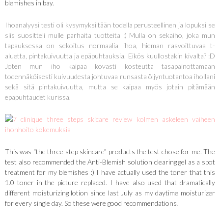
blemishes in bay.
Ihoanalyysi testi oli kysymyksiltään todella perusteellinen ja lopuksi se
siis suositteli mulle parhaita tuotteita :) Mulla on sekaiho, joka mun
tapauksessa on sekoitus normaalia ihoa, hieman rasvoittuvaa t-
aluetta, pintakuivuutta ja epäpuhtauksia. Eikös kuullostakin kivalta? :D
Joten mun iho kaipaa kovasti kosteutta tasapainottamaan
todennäköisesti kuivuudesta johtuvaa runsasta öljyntuotantoa ihollani
sekä sitä pintakuivuutta, mutta se kaipaa myös jotain pitämään
epäpuhtaudet kurissa.
This was “the three step skincare” products the test chose for me. The
test also recommended the Anti-Blemish solution clearing gel as a spot
treatment for my blemishes :) I have actually used the toner that this
1.0 toner in the picture replaced. I have also used that dramatically
different moisturizing lotion since last July as my daytime moisturizer
for every single day. So these were good recommendations!