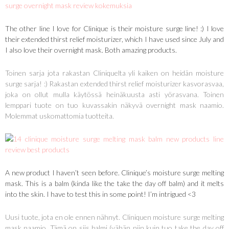
The other line I love for Clinique is their moisture surge line! :) I love
their extended thirst relief moisturizer, which I have used since July and
I also love their overnight mask. Both amazing products.
Toinen sarja jota rakastan Cliniquelta yli kaiken on heidän moisture
surge sarja! :) Rakastan extended thirst relief moisturizer kasvorasvaa,
joka on ollut mulla käytössä heinäkuusta asti yörasvana. Toinen
lemppari tuote on tuo kuvassakin näkyvä overnight mask naamio.
Molemmat uskomattomia tuotteita.
A new product I haven’t seen before. Clinique’s moisture surge melting
mask. This is a balm (kinda like the take the day off balm) and it melts
into the skin. I have to test this in some point! I’m intrigued <3
Uusi tuote, jota en ole ennen nähnyt. Cliniquen moisture surge melting
mask naamio. Tämä on siis balmi (vähän niin kuin tuo take the day off