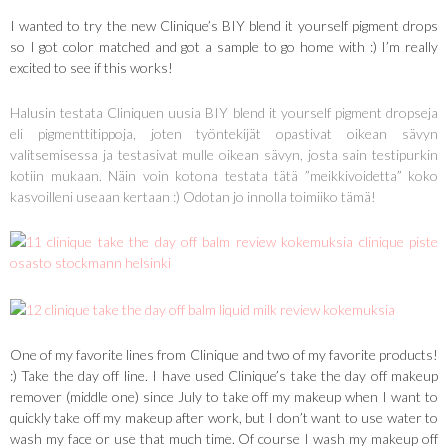
I wanted to try the new Clinique’s BIY blend it yourself pigment drops
so I got color matched and got a sample to go home with :) I’m really
excited to see if this works!
Halusin testata Cliniquen uusia BIY blend it yourself pigment dropseja
eli pigmenttitippoja, joten työntekijät opastivat oikean sävyn
valitsemisessa ja testasivat mulle oikean sävyn, josta sain testipurkin
kotiin mukaan. Näin voin kotona testata tätä ”meikkivoidetta” koko
kasvoilleni useaan kertaan :) Odotan jo innolla toimiiko tämä!
One of my favorite lines from Clinique and two of my favorite products!
:) Take the day off line. I have used Clinique’s take the day off makeup
remover (middle one) since July to take off my makeup when I want to
quickly take off my makeup after work, but I don’t want to use water to
wash my face or use that much time. Of course I wash my makeup off