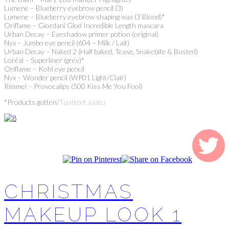
Lumene – Blueberry eyebrow pencil (3)
Lumene – Blueberry eyebrow shaping wax (3 Blond)*
Oriflame – Giordani Glod Incredible Length mascara
Urban Decay – Eyeshadow primer potion (original)
Nyx – Jumbo eye pencil (604 – Milk / Lait)
Urban Decay – Naked 2 (Half baked, Tease, Snakebite & Busted)
Loréal – Superliner (grey)*
Oriflame – Kohl eye pencil
Nyx – Wonder pencil (WP01 Light/Clair)
Rimmel – Provocalips (500 Kiss Me You Fool)
*Products gotten/
Tuotteet saatu
CHRISTMAS
MAKEUP LOOK 1