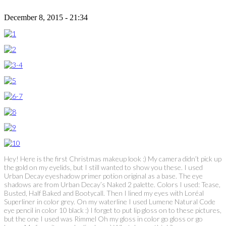
December 8, 2015 - 21:34
Hey! Here is the first Christmas makeup look :) My camera didn’t pick up
the gold on my eyelids, but I still wanted to show you these. I used
Urban Decay eyeshadow primer potion original as a base. The eye
shadows are from Urban Decay’s Naked 2 palette. Colors I used: Tease,
Busted, Half Baked and Bootycall. Then I lined my eyes with Loréal
Superliner in color grey. On my waterline I used Lumene Natural Code
eye pencil in color 10 black :) I forget to put lip gloss on to these pictures,
but the one I used was Rimmel Oh my gloss in color go gloss or go