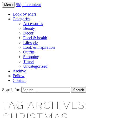
Skip to content
Menu
Makeup & beauty blog
LOOK BY MARI
Look by Mari
Categories
Accessories
Beauty
Decor
Food & health
Lifestyle
Look & inspiration
Outfits
Shopping
Travel
Uncategorized
Archive
Follow
Contact
Search for:
TAG ARCHIVES:
CHRISTMAS