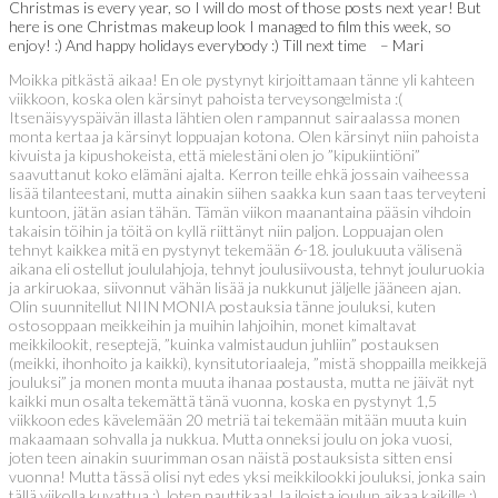
Christmas is every year, so I will do most of those posts next year! But
here is one Christmas makeup look I managed to film this week, so
enjoy! :) And happy holidays everybody :) Till next time – Mari
Moikka pitkästä aikaa! En ole pystynyt kirjoittamaan tänne yli kahteen
viikkoon, koska olen kärsinyt pahoista terveysongelmista :(
Itsenäisyyspäivän illasta lähtien olen rampannut sairaalassa monen
monta kertaa ja kärsinyt loppuajan kotona. Olen kärsinyt niin pahoista
kivuista ja kipushokeista, että mielestäni olen jo ”kipukiintiöni”
saavuttanut koko elämäni ajalta. Kerron teille ehkä jossain vaiheessa
lisää tilanteestani, mutta ainakin siihen saakka kun saan taas terveyteni
kuntoon, jätän asian tähän. Tämän viikon maanantaina pääsin vihdoin
takaisin töihin ja töitä on kyllä riittänyt niin paljon. Loppuajan olen
tehnyt kaikkea mitä en pystynyt tekemään 6-18. joulukuuta välisenä
aikana eli ostellut joululahjoja, tehnyt joulusiivousta, tehnyt jouluruokia
ja arkiruokaa, siivonnut vähän lisää ja nukkunut jäljelle jääneen ajan.
Olin suunnitellut NIIN MONIA postauksia tänne jouluksi, kuten
ostosoppaan meikkeihin ja muihin lahjoihin, monet kimaltavat
meikkilookit, reseptejä, ”kuinka valmistaudun juhliin” postauksen
(meikki, ihonhoito ja kaikki), kynsitutoriaaleja, ”mistä shoppailla meikkejä
jouluksi” ja monen monta muuta ihanaa postausta, mutta ne jäivät nyt
kaikki mun osalta tekemättä tänä vuonna, koska en pystynyt 1,5
viikkoon edes kävelemään 20 metriä tai tekemään mitään muuta kuin
makaamaan sohvalla ja nukkua. Mutta onneksi joulu on joka vuosi,
joten teen ainakin suurimman osan näistä postauksista sitten ensi
vuonna! Mutta tässä olisi nyt edes yksi meikkilookki jouluksi, jonka sain
tällä viikolla kuvattua :) Joten nauttikaa! Ja iloista joulun aikaa kaikille :)