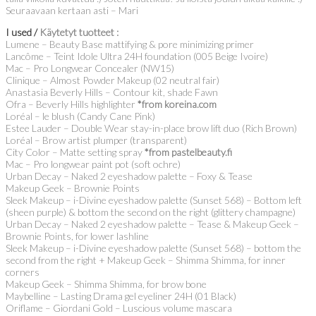
Seuraavaan kertaan asti – Mari
I used /
Käytetyt tuotteet :
Lumene – Beauty Base mattifying & pore minimizing primer
Lancôme – Teint Idole Ultra 24H foundation (005 Beige Ivoire)
Mac – Pro Longwear Concealer (NW15)
Clinique – Almost Powder Makeup (02 neutral fair)
Anastasia Beverly Hills – Contour kit, shade Fawn
Ofra – Beverly Hills highlighter
*from koreina.com
Loréal – le blush (Candy Cane Pink)
Estee Lauder – Double Wear stay-in-place brow lift duo (Rich Brown)
Loréal – Brow artist plumper (transparent)
City Color – Matte setting spray
*from pastelbeauty.fi
Mac – Pro longwear paint pot (soft ochre)
Urban Decay – Naked 2 eyeshadow palette – Foxy & Tease
Makeup Geek – Brownie Points
Sleek Makeup – i-Divine eyeshadow palette (Sunset 568) – Bottom left
(sheen purple) & bottom the second on the right (glittery champagne)
Urban Decay – Naked 2 eyeshadow palette – Tease & Makeup Geek –
Brownie Points, for lower lashline
Sleek Makeup – i-Divine eyeshadow palette (Sunset 568) – bottom the
second from the right + Makeup Geek – Shimma Shimma, for inner
corners
Makeup Geek – Shimma Shimma, for brow bone
Maybelline – Lasting Drama gel eyeliner 24H (01 Black)
Oriflame – Giordani Gold – Luscious volume mascara