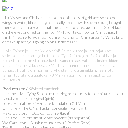
Hi :) My second Christmas makeup look! Lots of gold and some cool
wings in white, black and gold. I really liked how this came out (thought
there was lot more gold, that the camera ignored again :D ). Gold/black
on the eyes and red on the lips! My favorite combo for Christmas. I
think I’m going to wear something like this for Christmas <3 What kind
of makeup are you going do on Christmas? :)
Moi :) Toinen joulu meikkilookkini! Paljon kultaa ja linturajaukset
valkoisena, mustana ja kultaisena. Tykkäsin paljon tästä lookista ja
mielestäni se onnistui hauskasti. Kamera taas vältteli silmämeikkien
kullan näkymistä kuvissa :D Mutta kultaa/mustaa silmämeikissä ja
punasta huulilla on mun lempi yhdistelmä joulumeikkiin. Teen jotain
tämän tyylistä jouluaatoksi <3 Minkälaisen meikin sä aijot tehdä
jouluksi? :)
Products use /
Käytetyt tuotteet
Lumene – Matifying & pore minimizing primer (oily to combination skin)
Beautyblender – original (pink)
Loréal – Infallible 24H-matte foundation (11 Vanilla)
Oriflame – The ONE Illuskin concealer (Fair Light)
Make Up Store – Duo contouring (Light)
Oriflame – Studio artist loose powder (transparent)
We Care Icon – Blush natural glow (2 Perfect Rose)
The Balm – Mary-Lou Manizer Highlighter