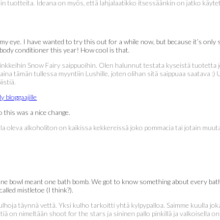
shin tuotteita. Ideana on myös, että lahjalaatikko itsessäänkin on jatko käyt
 eye. I have wanted to try this out for a while now, but because it’s only s
 body conditioner this year! How cool is that.
pinkkeihin Snow Fairy saippuoihin. Olen halunnut testata kyseistä tuotetta
ina tämän tullessa myyntiin Lushille, joten olihan sitä saippuaa saatava 
istiä.
 this was a nice change.
a oleva alkoholiton on kaikissa kekkereissä joko pommacia tai jotain muuta
 One bowl meant one bath bomb. We got to know something about every bath
called mistletoe (I think?).
hoja täynnä vettä. Yksi kulho tarkoitti yhtä kylpypalloa. Saimme kuulla jok
htiä on nimeltään shoot for the stars ja sininen pallo pinkillä ja valkoisella 