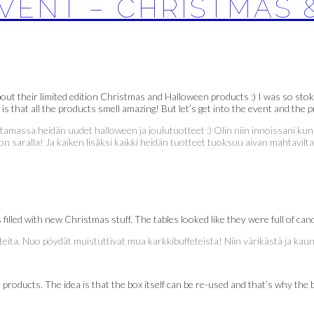
EVENT – CHRISTMAS
bout their limited edition Christmas and Halloween products :) I was so stok
is that all the products smell amazing! But let’s get into the event and the p
stamassa heidän uudet halloween ja joulutuotteet :) Olin niin innoissani kun
 saralla! Ja kaiken lisäksi kaikki heidän tuotteet tuoksuu aivan mahtavilta!
led with new Christmas stuff. The tables looked like they were full of candi
otteita. Nuo pöydät muistuttivat mua karkkibuffeteista! Niin värikästä ja kau
products. The idea is that the box itself can be re-used and that’s why the b