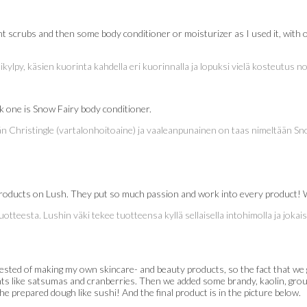
ent scrubs and then some body conditioner or moisturizer as I used it, with
ylpy, käsien kuorinta kahdella eri kuorinnalla ja lopuksi vielä kosteutus noil
ink one is Snow Fairy body conditioner.
än Christingle (vartalonhoitoaine) ja vaaleanpunainen on taas nimeltään Sn
oducts on Lush. They put so much passion and work into every product! We
tuotteesta. Lushin väki tekee tuotteensa kyllä sellaisella intohimolla ja j
rested of making my own skincare- and beauty products, so the fact that we
ents like satsumas and cranberries. Then we added some brandy, kaolin, grou
he prepared dough like sushi! And the final product is in the picture below.