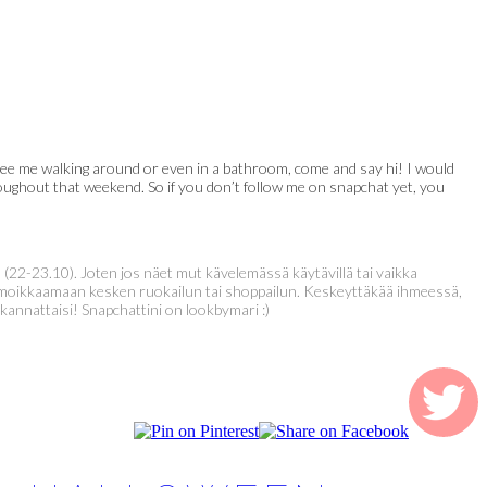
ou see me walking around or even in a bathroom, come and say hi! I would
roughout that weekend. So if you don’t follow me on snapchat yet, you
 (22-23.10). Joten jos näet mut kävelemässä käytävillä tai vaikka
tte moikkaamaan kesken ruokailun tai shoppailun. Keskeyttäkää ihmeessä,
 kannattaisi! Snapchattini on lookbymari :)