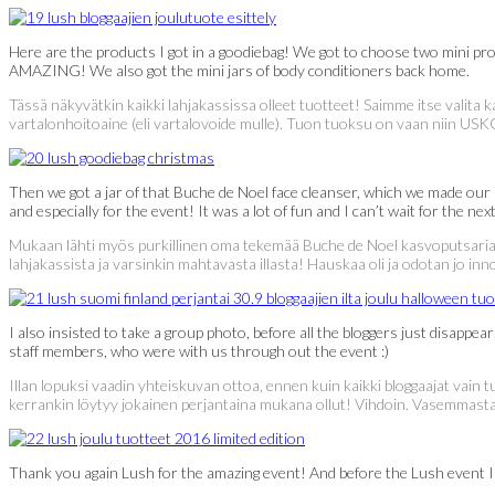
Here are the products I got in a goodiebag! We got to choose two mini pr
AMAZING! We also got the mini jars of body conditioners back home.
Tässä näkyvätkin kaikki lahjakassissa olleet tuotteet! Saimme itse valita
vartalonhoitoaine (eli vartalovoide mulle). Tuon tuoksu on vaan niin US
Then we got a jar of that Buche de Noel face cleanser, which we made our 
and especially for the event! It was a lot of fun and I can’t wait for the ne
Mukaan lähti myös purkillinen oma tekemää Buche de Noel kasvoputsaria. Ol
lahjakassista ja varsinkin mahtavasta illasta! Hauskaa oli ja odotan jo in
I also insisted to take a group photo, before all the bloggers just disappea
staff members, who were with us through out the event :)
Illan lopuksi vaadin yhteiskuvan ottoa, ennen kuin kaikki bloggaajat vain
kerrankin löytyy jokainen perjantaina mukana ollut! Vihdoin. Vasemmasta y
Thank you again Lush for the amazing event! And before the Lush event I 