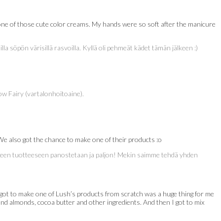
 one of those cute color creams. My hands were so soft after the manicure
la söpön värisillä rasvoilla. Kyllä oli pehmeät kädet tämän jälkeen :)
ow Fairy (vartalonhoitoaine).
 also got the chance to make one of their products :o
okaiseen tuotteeseen panostetaan ja paljon! Mekin saimme tehdä yhden
 got to make one of Lush’s products from scratch was a huge thing for me
nd almonds, cocoa butter and other ingredients. And then I got to mix