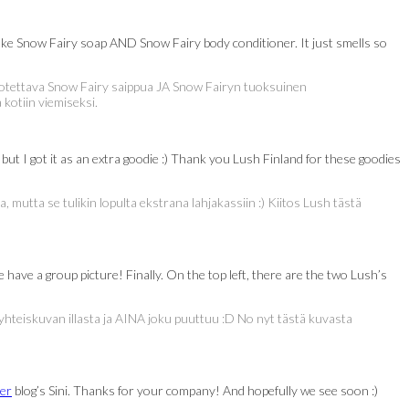
ake Snow Fairy soap AND Snow Fairy body conditioner. It just smells so
kin otettava Snow Fairy saippua JA Snow Fairyn tuoksuinen
kotiin viemiseksi.
ut I got it as an extra goodie :) Thank you Lush Finland for these goodies
mutta se tulikin lopulta ekstrana lahjakassiin :) Kiitos Lush tästä
e have a group picture! Finally. On the top left, there are the two Lush’s
 yhteiskuvan illasta ja AINA joku puuttuu :D No nyt tästä kuvasta
ter
blog’s Sini. Thanks for your company! And hopefully we see soon :)