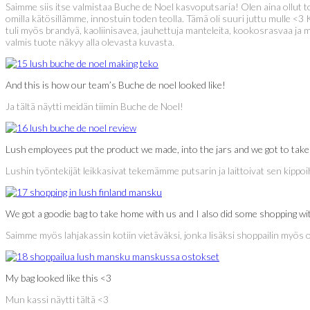
Saimme siis itse valmistaa Buche de Noel kasvoputsaria! Olen aina ollut t
omilla kätösillämme, innostuin toden teolla. Tämä oli suuri juttu mulle <3
tuli myös brandyä, kaoliinisavea, jauhettuja manteleita, kookosrasvaa ja mui
valmis tuote näkyy alla olevasta kuvasta.
And this is how our team’s Buche de noel looked like!
Ja tältä näytti meidän tiimin Buche de Noel!
Lush employees put the product we made, into the jars and we got to ta
Lushin työntekijät leikkasivat tekemämme putsarin ja laittoivat sen kippoih
We got a goodie bag to take home with us and I also did some shopping 
Saimme myös lahjakassin kotiin vietäväksi, jonka lisäksi shoppailin myös 
My bag looked like this <3
Mun kassi näytti tältä <3