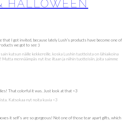
 & HALLOWEEN
e that I got invited, because lately Lush’s products have become one of
roducts we got to see :)
 sain kutsun näille kekkereille, koska Lushin tuotteista on lähiaikoina
 Mutta mennäämpäs nyt itse iltaan ja niihin tuotteisiin, joita saimme
es! That colorful it was. Just look at that <3
nista. Katsokaa nyt noita kuvia <3
oxes it self’s are so gorgeous! Not one of those tear apart gifts, which