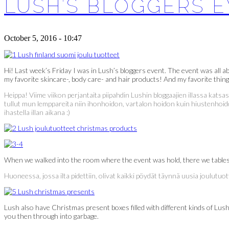
LUSH’S BLOGGERS 
October 5, 2016 - 10:47
Hi! Last week’s Friday I was in Lush’s bloggers event. The event was all a
my favorite skincare-, body care- and hair products! And my favorite thing 
Heippa! Viime viikon perjantaita piipahdin Lushin bloggaajien illassa katsa
tullut mun lemppareita niin ihonhoidon, vartalon hoidon kuin hiustenhoidon
ihastella illan aikana :)
When we walked into the room where the event was hold, there we tables fil
Huoneessa, jossa ilta pidettiin, olivat kaikki pöydät täynnä uusia joulutu
Lush also have Christmas present boxes filled with different kinds of Lush 
you then through into garbage.