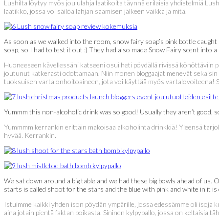
Lushilta löytyy myös joululahja laatikoita täynnä erilaisia yhdistelmiä Lu
laatikko, jossa voi säilöä lahjan saamisen jälkeen vaikka ja mitä.
As soon as we walked into the room, snow fairy soap’s pink bottle caught my
soap, so I had to test it out :) They had also made Snow Fairy scent into a
Huoneeseen kävellessäni katseeni osui heti pöydällä rivissä könöttäviin 
joutunut katkerasti odottamaan. Niin monen bloggaajat menevät sekaisin a
tuoksuisen vartalonhoitoaineen, jota voi käyttää myös vartalovoiteena! Si
Yummm this non-alcoholic drink was so good! Usually they aren’t good, so
Yummmm kerrankin erittäin makoisaa alkoholinta drinkkiä! Yleensä tarjoll
hyvää. Kerrankin.
We sat down around a big table and we had these big bowls ahead of us.
starts is called shoot for the stars and the blue with pink and white in it is 
Istuimme kaikki yhden ison pöydän ympärille, jossa edessämme oli isoja kul
aina jotain pientä faktan poikasta. Sininen kylpypallo, jossa on keltaisia tä