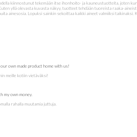
odella kiinnostunut tekemään itse ihonhoito- ja kauneustuotteita, joten kun
 Kuten yllä olevasta kuvasta näkyy, tuotteet tehdään tuoreista raaka-aineist
ta ainesosia. Lopuksi sainkin sekoittaa kaikki aineet valmiiksi taikinaksi. Ky
ke our own made product home with us!
in meille kotiin vietäväksi!
with my own money.
omalla rahalla muutamia juttuja.