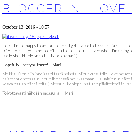
BLOGGER IN I LOVE 
October 13, 2016 - 10:57
Hello! I’m so happy to announce that I got invited to I love me fair as a b
LOVE to meet you and I don’t mind to be interrupt even when I’m eating or
really should! My snapchat is lookbymari :)
Hopefully I see you there! – Mari
Moikka! Olen niin innoissani tästä asiasta. Minut kutsuttiin I love me me
naistenhuoneessa, niin tule ihmeessä moikkaamaan! Haluaisin niin nähdä te
koska haluan nähdä teitä :) Messu viikonloppuna tulen päivittelemään varsi
Toivottavasti nähdään messuilla! – Mari