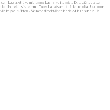
 sain kuulla, että valmistamme Lushin valikoimista löytyvää tuotetta
a ja niin mekin siis teimme. Tuoreita satsumoita ja karpaloita. Joukkoon
llä kelpasi :) Sitten käärimme tiimeittäin taikinalevyt kuin sushin! Ja