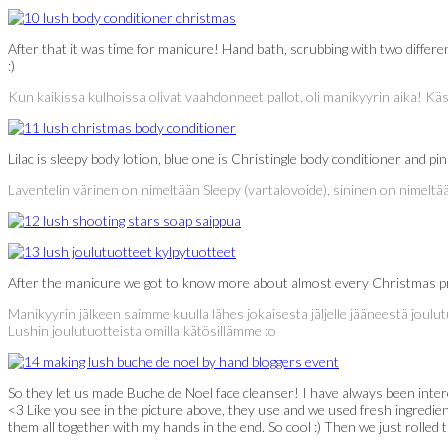
After that it was time for manicure! Hand bath, scrubbing with two differ
:)
Kun kaikissa kulhoissa olivat vaahdonneet pallot, oli manikyyrin aika! Käsik
Lilac is sleepy body lotion, blue one is Christingle body conditioner and p
Laventelin värinen on nimeltään Sleepy (vartalovoide), sininen on nimeltä
After the manicure we got to know more about almost every Christmas pr
Manikyyrin jälkeen saimme kuulla lähes jokaisesta jäljelle jääneestä joulu
Lushin joulutuotteista omilla kätösillämme :o
So they let us made Buche de Noel face cleanser! I have always been inte
<3 Like you see in the picture above, they use and we used fresh ingredi
them all together with my hands in the end. So cool :) Then we just rolled t