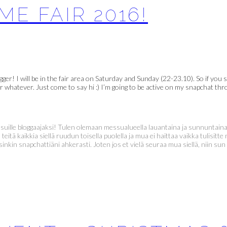
ME FAIR 2016!
logger! I will be in the fair area on Saturday and Sunday (22-23.10). So if y
 whatever. Just come to say hi :) I’m going to be active on my snapchat th
ssuille bloggaajaksi! Tulen olemaan messualueella lauantaina ja sunnuntaina
itä kaikkia siellä ruudun toisella puolella ja mua ei haittaa vaikka tulisi
nkin snapchattiäni ahkerasti. Joten jos et vielä seuraa mua siellä, niin sun