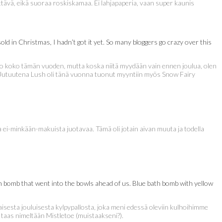
ettävä, eikä suoraa roskiskamaa. Ei lahjapaperia, vaan super kaunis
old in Christmas, I hadn’t got it yet. So many bloggers go crazy over this
 jo koko tämän vuoden, mutta koska niitä myydään vain ennen joulua, olen
:) Uutuutena Lush oli tänä vuonna tuonut myyntiin myös Snow Fairy
 ei-minkään-makuista juotavaa. Tämä oli jotain aivan muuta ja todella
 bomb that went into the bowls ahead of us. Blue bath bomb with yellow
aisesta jouluisesta kylpypallosta, joka meni edessä oleviin kulhoihimme
on taas nimeltään Mistletoe (muistaakseni?).