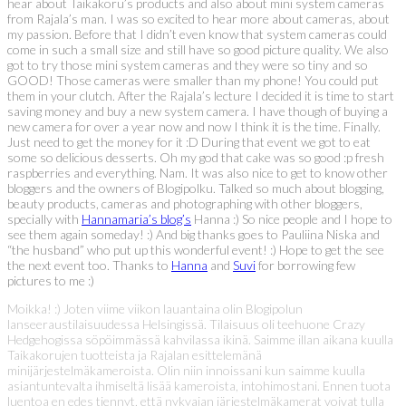
hear about Taikakoru’s products and also about mini system cameras
from Rajala’s man. I was so excited to hear more about cameras, about
my passion. Before that I didn’t even know that system cameras could
come in such a small size and still have so good picture quality. We also
got to try those mini system cameras and they were so tiny and so
GOOD! Those cameras were smaller than my phone! You could put
them in your clutch. After the Rajala’s lecture I decided it is time to start
saving money and buy a new system camera. I have though of buying a
new camera for over a year now and now I think it is the time. Finally.
Just need to get the money for it :D During that event we got to eat
some so delicious desserts. Oh my god that cake was so good :p fresh
raspberries and everything. Nam. It was also nice to get to know other
bloggers and the owners of Blogipolku. Talked so much about blogging,
beauty products, cameras and photographing with other bloggers,
specially with
Hannamaria’s blog’s
Hanna :) So nice people and I hope to
see them again someday! :) And big thanks goes to Pauliina Niska and
“the husband” who put up this wonderful event! :) Hope to get the see
the next event too. Thanks to
Hanna
and
Suvi
for borrowing few
pictures to me :)
Moikka! :) Joten viime viikon lauantaina olin Blogipolun
lanseeraustilaisuudessa Helsingissä. Tilaisuus oli teehuone Crazy
Hedgehogissa söpöimmässä kahvilassa ikinä. Saimme illan aikana kuulla
Taikakorujen tuotteista ja Rajalan esittelemänä
minijärjestelmäkameroista. Olin niin innoissani kun saimme kuulla
asiantuntevalta ihmiseltä lisää kameroista, intohimostani. Ennen tuota
luentoa en edes tiennyt, että nykyajan järjestelmäkamerat voivat tulla