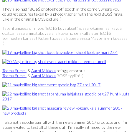
They also had “BO$$ photoshoot” booth in the corner, where you
could get pictures taken by a photographer with the gold BO$$ rings!
Like in the original BOSS picture :)
Tapahtumassa oli myös “BO$$ kuvaukset”, jossa jokainen sai käydä
otattamassa ammattikuvaajalla kuvia noiden kultaisten BO$$
sormusten kanssa! Kuten tuossa alkuperäisessä Maybellinen kuvassa
:)
Teemu Sumell
&
Aarni Mikkola
being glamorous!
Teemu Sumell
&
Aarni Mikkola
BO$$ tyyliin! :)
I also got a goodie bag full with the new summer 2017 products and I’m
super excited to test all of these out! I’m really intrigued by the new