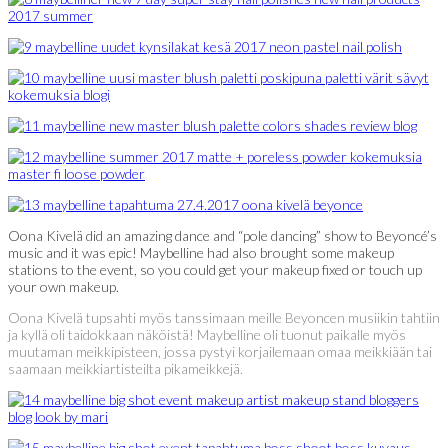
Oona Kivelä did an amazing dance and “pole dancing” show to Beyoncé’s
music and it was epic! Maybelline had also brought some makeup
stations to the event, so you could get your makeup fixed or touch up
your own makeup.
Oona Kivelä tupsahti myös tanssimaan meille Beyoncen musiikin tahtiin
ja kyllä oli taidokkaan näköistä! Maybelline oli tuonut paikalle myös
muutaman meikkipisteen, jossa pystyi korjailemaan omaa meikkiään tai
saamaan meikkiartisteilta pikameikkejä.