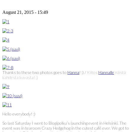
August 21, 2015 - 15:49
Thanks to these two photos goes to
Hanna
! :) /
Kiitos
Hannalle
näistä
kahdesta kuvasta! :)
Hello everybody! :)
So last Saturday I went to Blogipolku’s launching event in Helsinki. The
event was in tearoom Crazy Hedgehog in the cutest café ever. We got to