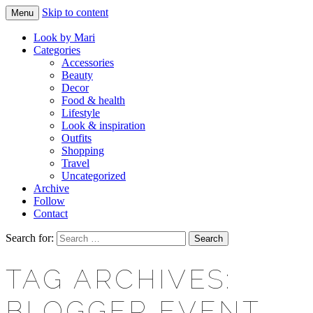
Skip to content
Menu
Makeup & beauty blog
LOOK BY MARI
Look by Mari
Categories
Accessories
Beauty
Decor
Food & health
Lifestyle
Look & inspiration
Outfits
Shopping
Travel
Uncategorized
Archive
Follow
Contact
Search for:
TAG ARCHIVES:
BLOGGER EVENT