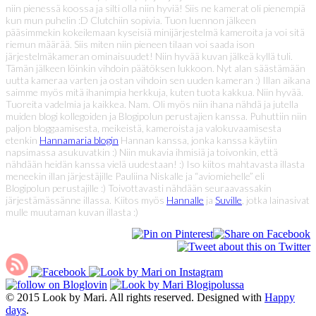
niin pienessä koossa ja silti olla niin hyviä! Siis ne kamerat oli pienempiä
kun mun puhelin :D Clutchiin sopivia. Tuon luennon jälkeen
pääsimmekin kokeilemaan kyseisiä minijärjestelmä kameroita ja voi sitä
riemun määrää. Siis miten niin pieneen tilaan voi saada ison
järjestelmäkameran ominaisuudet! Niin hyvää kuvan jälkeä kyllä tuli.
Tämän jälkeen löinkin vihdoin päätöksen lukkoon. Nyt alan säästämään
uutta kameraa varten ja ostan vihdoin sen uuden kameran :) Illan aikana
saimme myös mitä ihanimpia herkkuja, kuten tuota kakkua. Niin hyvää.
Tuoreita vadelmia ja kaikkea. Nam. Oli myös niin ihana nähdä ja jutella
muiden blogi kollegoiden ja Blogipolun perustajien kanssa. Puhuttiin niin
paljon bloggaamisesta, meikeistä, kameroista ja valokuvaamisesta
etenkin
Hannamaria blogin
Hannan kanssa, jonka kanssa käytiin
napsimassa asukuvatkin :) Niin mukavia ihmisiä ja toivonkin, että
nähdään heidän kanssa vielä uudestaan! :) Iso kiitos mahtavasta illasta
meneekin illan järjestäjille Pauliina Niskalle ja “aviomiehelle” eli
Blogipolun perustajille :) Toivottavasti nähdään seuraavassakin
järjestämässänne illassa. Kiitos myös
Hannalle
ja
Suville
, jotka lainasivat
mulle muutaman kuvan illasta :)
© 2015 Look by Mari. All rights reserved. Designed with
Happy
days
.