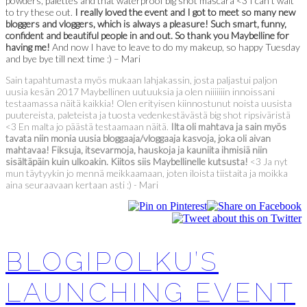
powders, palettes and that waterproof big shot mascara <3 I can’t wait
to try these out.
I really loved the event and I got to meet so many new
bloggers and vloggers, which is always a pleasure! Such smart, funny,
confident and beautiful people in and out. So thank you Maybelline for
having me!
And now I have to leave to do my makeup, so happy Tuesday
and bye bye till next time :) – Mari
Sain tapahtumasta myös mukaan lahjakassin, josta paljastui paljon
uusia kesän 2017 Maybellinen uutuuksia ja olen niiiiiiin innoissani
testaamassa näitä kaikkia! Olen erityisen kiinnostunut noista uusista
puutereista, paleteista ja tuosta vedenkestävästä big shot ripsiväristä
<3 En malta jo päästä testaamaan näitä.
Ilta oli mahtava ja sain myös
tavata niin monia uusia bloggaaja/vloggaaja kasvoja, joka oli aivan
mahtavaa! Fiksuja, itsevarmoja, hauskoja ja kauniita ihmisiä niin
sisältäpäin kuin ulkoakin. Kiitos siis Maybellinelle kutsusta!
<3 Ja nyt
mun täytyykin jo mennä meikkaamaan, joten iloista tiistaita ja moikka
aina seuraavaan kertaan asti :) - Mari
BLOGIPOLKU’S
LAUNCHING EVENT