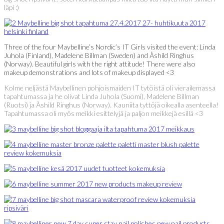
läpi :)
Three of the four Maybelline’s Nordic’s IT Girls visited the event: Linda
Juhola (Finland), Madelene Billman (Sweden) and Åshild Ringhus
(Norway). Beautiful girls with the right attitude! There were also
makeup demonstrations and lots of makeup displayed <3
Kolme neljästä Maybellinen pohjoismaiden IT tytöistä oli vierailemassa
tapahtumassa ja he olivat Linda Juhola (Suomi), Madelene Billman
(Ruotsi) ja Åshild Ringhus (Norway). Kauniita tyttöjä oikealla asenteella!
Tapahtumassa oli myös meikki esittelyjä ja paljon meikkejä esillä <3