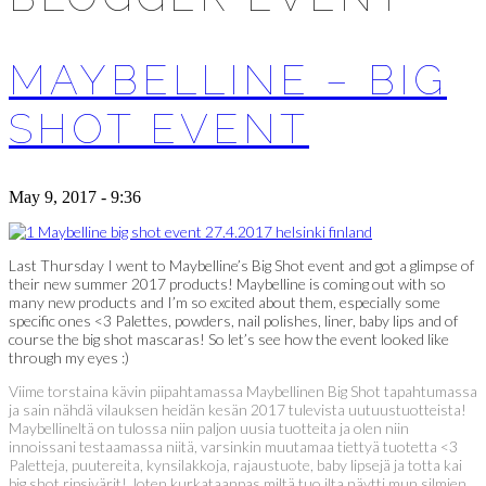
MAYBELLINE – BIG
SHOT EVENT
May 9, 2017 - 9:36
Last Thursday I went to Maybelline’s Big Shot event and got a glimpse of
their new summer 2017 products! Maybelline is coming out with so
many new products and I’m so excited about them, especially some
specific ones <3 Palettes, powders, nail polishes, liner, baby lips and of
course the big shot mascaras! So let’s see how the event looked like
through my eyes :)
Viime torstaina kävin piipahtamassa Maybellinen Big Shot tapahtumassa
ja sain nähdä vilauksen heidän kesän 2017 tulevista uutuustuotteista!
Maybellineltä on tulossa niin paljon uusia tuotteita ja olen niin
innoissani testaamassa niitä, varsinkin muutamaa tiettyä tuotetta <3
Paletteja, puutereita, kynsilakkoja, rajaustuote, baby lipsejä ja totta kai
big shot ripsivärit! Joten kurkataanpas miltä tuo ilta näytti mun silmien