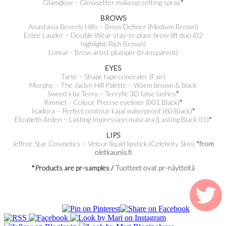
Glamglow – Glowsetter makeup setting spray
*
BROWS
Anastasia Beverly Hills – Brow Definer (Medium Brown)
Estee Lauder – Double Wear stay-in-place brow lift duo (02
highlight/Rich Brown)
Loreal – Brow artist plumper (transparent)
EYES
Tarte – Shape tape concealer (Fair)
Morphe – The Jaclyn Hill Palette – Warm brown & black
Sweed x by Terry – Terryfic 3D false lashes
*
Rimmel – Colour Precise eyeliner (001 Black)
*
Isadora – Perfect contour kajal waterproof (60 Black)
*
Elizabeth Arden – Lasting Impression mascara (Lasting Black 01)
*
LIPS
Jeffree Star Cosmetics – Velour liquid lipstick (Celebrity Skin)
*from
oletkaunis.fi
*Products are pr-samples /
Tuotteet ovat pr-näytteitä