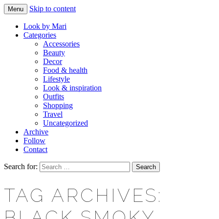
Skip to content
Menu
Makeup & beauty blog
LOOK BY MARI
Look by Mari
Categories
Accessories
Beauty
Decor
Food & health
Lifestyle
Look & inspiration
Outfits
Shopping
Travel
Uncategorized
Archive
Follow
Contact
Search for:
TAG ARCHIVES:
BLACK SMOKY