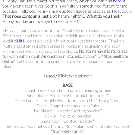
a Henry Harjusola makeup tutorial” video, which you can find
here
, if
you haven’t seen it yet. So this is definitely something different for me,
because I followed Henry’s makeup techniques as precise as I just could.
That nose contour is just a bit harsh, right? :D What do you think?
Happy Sunday and bye bye till next time – Mari
Moikka ja hauskaa sunnuntaita! Tässä olisi muutamat kuvat tuosta
”Koitin seurata Henry Harjusolan meikkitutoriaalia” videosta, jonka
löydät
täältä
, jos et ole vielä nähnyt tuota kyseistä videota. Tämä on
multa ehdottomasti jotain erilaista, koska mä seurasin viimeiseen
pilkkuun asti Henryn ohjeita ja tekniikoita.
Noista nenävarjostuksista
tuli vaan vähän rajut. Ainoastaan niistä, eikös vaan? :D Mitäs mieltä te
olette?
Iloista sunnuntaita ja moikka aina seuraavaan kertaan asti –
Mari
I used /
Käytetyt tuotteet :
BASE
Smashbox – Photo finish pore minimizing primer
Smashbox – Photo Finish foundation primer
*
Estee Lauder – Double Wear foundation (1N1 Ivory Nude)
Tarte – Shape tape concealer (Fair)
Joe Blasco – No color setting powder
*
RCMA – No-color powder
Smashbox – Contour palette
*
Jeffree Star Cosmetics x Manny Mua – Skinfrost highlighter (Eclipse)
*from oletkaunis.fi