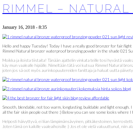
RIMMEL – NATURAL
January 16, 2018 - 8:35
Hello and happy Tuesday! Today I have a really good bronzer for fair/light 
Rimmel Natural bronzer waterproof bronzing powder in the shade 021 Sun L
Moikka ja iloista tiistaita! Tänään ajattelin vinkata teille tosi hyvästä v
käy mun vaalealle hipiälle. Nimeltään tätä voi kutsua Rimmel Natural br
joten jos sä oot myös aurinkopuutereiden fanittaja ja haluat uutta päivety
Smooth, blendable, not too warm, longlasting, buildable and light enough. I 
all the fair skin people out there :) Below you can see some looks where
Helposti häivyttyvä, ei liian lämpimänsävyinen, pitkäkestoinen, kerrostet
Joten tämä on kaikille vaaleaihoisille :) Jos et ole vielä vakuuttunut, nii