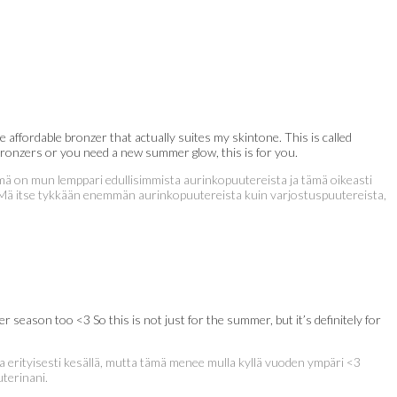
e affordable bronzer that actually suites my skintone. This is called
bronzers or you need a new summer glow, this is for you.
) Tämä on mun lemppari edullisimmista aurinkopuutereista ja tämä oikeasti
. Mä itse tykkään enemmän aurinkopuutereista kuin varjostuspuutereista,
er season too <3 So this is not just for the summer, but it’s definitely for
ia erityisesti kesällä, mutta tämä menee mulla kyllä vuoden ympäri <3
uterinani.