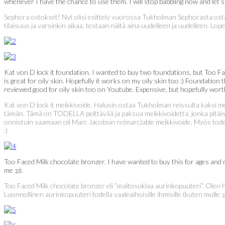
whenever I have the chance to use them. I will stop babbling now and let’s 
Sephora ostokset! Nyt olisi esittely vuorossa Tukholman Sephorasta ostam
tilaisuus ja varsinkin aikaa, testaan näitä aina uudelleen ja uudelleen. Lop
Kat von D lock it foundation. I wanted to buy two foundations, but Too Fac
is great for oily skin. Hopefully it works on my oily skin too :) Foundatio
reviewed good for oily skin too on Youtube. Expensive, but hopefully wort
Kat von D lock it meikkivoide. Halusin ostaa Tukholman reissulta kaksi m
tämän. Tämä on TODELLA peittävää ja paksua meikkivoidetta, jonka pitäisi oll
onnistuin saamaan oli Marc Jacobsin re(marc)able meikkivoide. Myös todell
:)
Too Faced Milk chocolate bronzer. I have wanted to buy this for ages and no
me :p).
Too Faced Milk chocolate bronzer eli ”maitosuklaa aurinkopuuteri”. Olen h
Luonnollinen aurinkopuuteri todella vaaleaihoisille ihmisille (kuten mulle :p