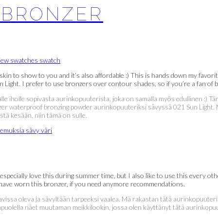
 BRONZER
skin to show to you and it’s also affordable :) This is hands down my favorit
ight. I prefer to use bronzers over contour shades, so if you’re a fan of 
aalealle iholle sopivasta aurinkopuuterista, joka on samalla myös edullinen :
onzer waterproof bronzing powder aurinkopuuteriksi sävyssä 021 Sun Light
stä kesään, niin tämä on sulle.
especially love this during summer time, but I also like to use this every oth
 I have worn this bronzer, if you need anymore recommendations.
tavissa oleva ja sävyltään tarpeeksi vaalea. Mä rakastan tätä aurinkopuuter
n alapuolella näet muutaman meikkilookin, jossa olen käyttänyt tätä aurinkopu