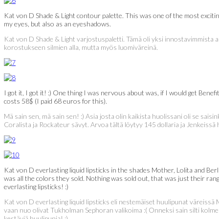
Kat von D Shade & Light contour palette. This was one of the most exciting 
my eyes, but also as an eyeshadows.
Kat von D Shade & Light varjostuspaletti. Tämä oli yksi innostavimmista as
korostukseen silmien alla, mutta myös luomiväreinä.
I got it, I got it! :) One thing I was nervous about was, if I would get Be
costs 58$ (I paid 68 euros for this).
Mä sain sen, mä sain sen! :) Asia josta olin kaikista huolissani oli se sais
Coralista ja Rockateur sävyt. Arvoa tältä löytyy 145 dollaria ja Jenkeissä
Kat von D everlasting liquid lipsticks in the shades Mother, Lolita and Be
was all the colors they sold. Nothing was sold out, that was just their rang
everlasting lipsticks! :)
Kat von D everlasting liquid lipsticks eli nestemäiset huulipunat väreiss
vaan nuo olivat Tukholman Sephoran valikoima :( Onneksi sain silti kolme eri
kestäviä huulipunia! :)