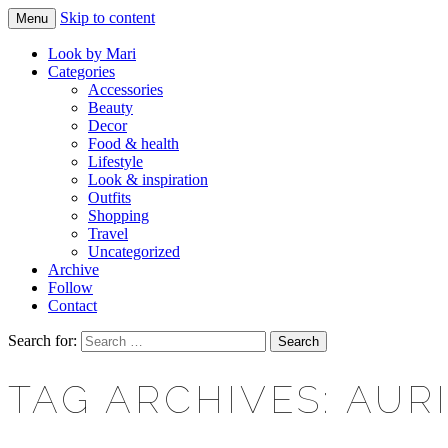
Skip to content
Menu
Makeup & beauty blog
LOOK BY MARI
Look by Mari
Categories
Accessories
Beauty
Decor
Food & health
Lifestyle
Look & inspiration
Outfits
Shopping
Travel
Uncategorized
Archive
Follow
Contact
Search for:
TAG ARCHIVES: AUR