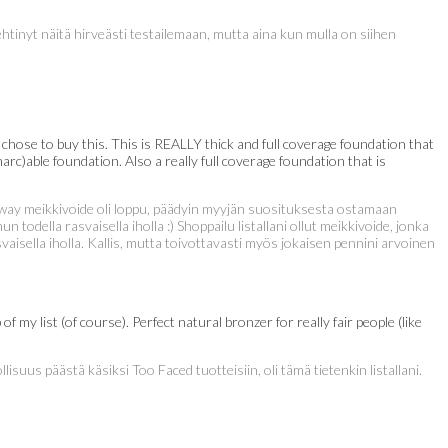
tinyt näitä hirveästi testailemaan, mutta aina kun mulla on siihen
 chose to buy this. This is REALLY thick and full coverage foundation that
arc)able foundation. Also a really full coverage foundation that is
s way meikkivoide oli loppu, päädyin myyjän suosituksesta ostamaan
todella rasvaisella iholla :) Shoppailu listallani ollut meikkivoide, jonka
isella iholla. Kallis, mutta toivottavasti myös jokaisen pennini arvoinen
my list (of course). Perfect natural bronzer for really fair people (like
us päästä käsiksi Too Faced tuotteisiin, oli tämä tietenkin listallani.