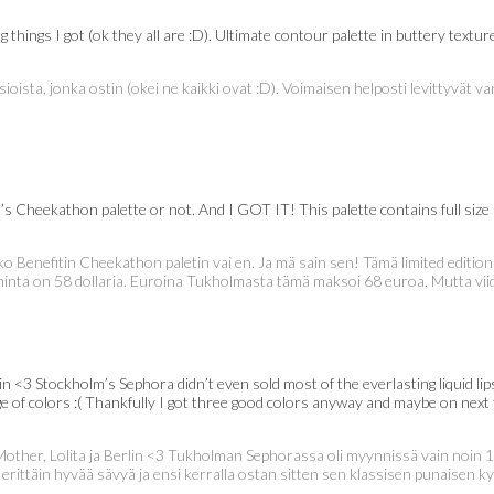
things I got (ok they all are :D). Ultimate contour palette in buttery textur
ioista, jonka ostin (okei ne kaikki ovat :D). Voimaisen helposti levittyvät v
nefit’s Cheekathon palette or not. And I GOT IT! This palette contains full s
inko Benefitin Cheekathon paletin vai en. Ja mä sain sen! Tämä limited editio
 hinta on 58 dollaria. Euroina Tukholmasta tämä maksoi 68 euroa. Mutta viide
rlin <3 Stockholm’s Sephora didn’t even sold most of the everlasting liquid l
e of colors :( Thankfully I got three good colors anyway and maybe on next tim
ä Mother, Lolita ja Berlin <3 Tukholman Sephorassa oli myynnissä vain noin 1
ttäin hyvää sävyä ja ensi kerralla ostan sitten sen klassisen punaisen kyseise