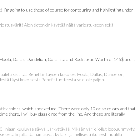
e! I’m going to use these of course for contouring and highlighting under
arjostusvärit! Aion tietenkin käyttää näitä varjostukseen sekä
ize Hoola, Dallas, Dandelion, Coralista and Rockateur. Worth of 145$ and it
n paletti sisältää Benefitin täyden kokoiset Hoola, Dallas, Dandelion,
stä täysi kokoisesta Benefit tuotteesta se ei ole paljon.
ipstick colors, which shocked me. There were only 10 or so colors and that
e there, I will buy classic red from the line. And these are literally
0 linjaan kuuluvaa sävyä. Järkyttävää. Mikään väri ei ollut loppuunmyyty,
ltä linjalta. Ja nämä ovat kyllä kirjaimellisesti ikuisesti huulilla