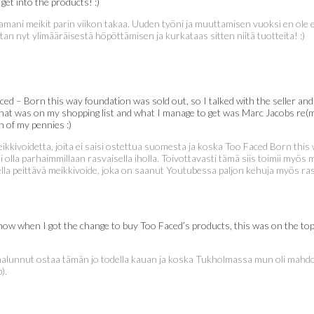
get into the products! :)
ani meikit parin viikon takaa. Uuden työni ja muuttamisen vuoksi en ole eh
etan nyt ylimääräisestä höpöttämisen ja kurkataas sitten niitä tuotteita! :)
ed – Born this way foundation was sold out, so I talked with the seller and
n that was on my shopping list and what I manage to get was Marc Jacobs re(m
h of my pennies :)
eikkivoidetta, joita ei saisi ostettua suomesta ja koska Too Faced Born thi
a parhaimmillaan rasvaisella iholla. Toivottavasti tämä siis toimii myös mun 
a peittävä meikkivoide, joka on saanut Youtubessa paljon kehuja myös rasva
w when I got the change to buy Too Faced’s products, this was on the top of 
alunnut ostaa tämän jo todella kauan ja koska Tukholmassa mun oli mahdollisu
).