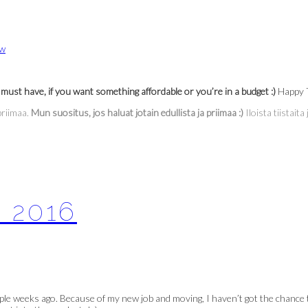
 must have, if you want something affordable or you’re in a budget :)
Happy T
priimaa.
Mun suositus, jos haluat jotain edullista ja priimaa :)
Iloista tiistait
 2016
le weeks ago. Because of my new job and moving, I haven’t got the chance to