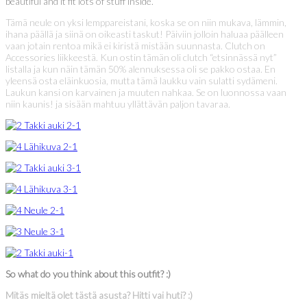
beautiful and it fit lots of stuff inside.
Tämä neule on yksi lemppareistani, koska se on niin mukava, lämmin,
ihana päällä ja siinä on oikeasti taskut! Päiviin jolloin haluaa päälleen
vaan jotain rentoa mikä ei kiristä mistään suunnasta. Clutch on
Accessories liikkeestä. Kun ostin tämän oli clutch “etsinnässä nyt”
listalla ja kun näin tämän 50% alennuksessa oli se pakko ostaa. En
yleensä osta eläinkuosia, mutta tämä laukku vain sulatti sydämeni.
Laukun kansi on karvainen ja muuten nahkaa. Se on luonnossa vaan
niin kaunis! ja sisään mahtuu yllättävän paljon tavaraa.
So what do you think about this outfit? :)
Mitäs mieltä olet tästä asusta? Hitti vai huti? :)