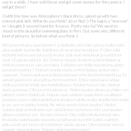
use in a while. I have sold those and got some money for the camera. I
will get there!
Outfit this time was Atmosphere’s black dress, spiced up with two-
colored pink belt. What do you think? Jej or Nej? :) The bag is a “new one”
or I bought it second hand for 4 euros. Pretty nice ha? We went to
shoot in this beautiful swimming place in Pori. Got some nice, different
kind of pictures. So tell me what you think :)
Moi ja tervetuloa uusi banneri! :) Ajattelin, että näin syksyn tullen olisi
aika uudelle bannerille. Edellinen oli aivan liian kesäinen :P Olen tällä
hetkellä innoissani syksystä, koska säät ovat vielä kivat ja synttärini
ovat 12 päivän päästä. Jej! Ostin jo tänään itselleni synttärilahjan ja
hihkun onnesta jo vain sen takia. Esittelen sen teille huomenna, joten
pysykää kuulolla :) Odotan innolla myös synttärilahjaa, jonka tulen
saamaan. Toivoin poikaystävältäni meinaan yhtä ihonhoitolaitetta ja 12
päivän päästä on aika laittaa ihoni kuntoon. Ehkä nämä kaksi lahjaa
yhdessä voivat tehdä sen mahdolliseksi. Ainakin toivon niin. Aloitan
myös juomaan 2 litraa vettä päivässä. Yhden koulun aikana ja yhden sen
jälkeen, ennen yhdeksää. Haluan vaan vihdoin saada ihoni asialliseen
kuntoon, joten näillä kahdella jutulla plus kaikilla muilla aineilla mitä mulla
jo on, sen on pakko toimia. No mitäs muuta tänne kuuluu? Aloitin
uuteen järjestelmäkameraan säästämisen ja toivon, että saan joulun
jälkeen ostettua sen. Sormet ristissä! Olen tällä viikolla tehnyt aika
brutaalia vaatekaapin siivousta ja laittanut myyntiin kaikki vaatteet,
jotka eivät istu tai en ole käyttänyt vähän aikaan. Olen myynyt niitä ja
saanut rahaa kokoon. Pääsen vielä tavoitteeseen!