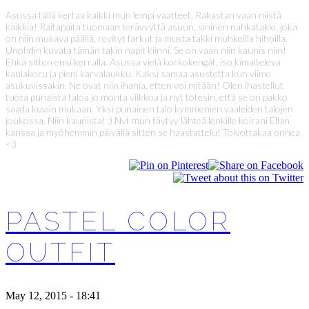
Asussa tällä kertaa kaikki mun lempi vaatteet. Rakastan vaan niistä
kaikkia! Raitapaita tuomaan terävyyttä asuun, sininen nahkatakki, joka
on niin mukava päällä, revityt farkut ja musta takki muhkeilla hihoilla.
Unohdin kuvata tämän takin napit kiinni. Se on vaan niin kaunis niin!
Ehkä sitten ensi kerralla. Asussa vielä korkokengät, iso kimalteleva
kaulakoru ja pieni karvalaukku. Kaksi samaa asustetta kun viime
asukuvissakin. Ne ovat niin ihania, etten voi mitään! Olen ihastellut
tuota punaista taloa jo monta viikkoa ja nyt totesin, että se on pakko
saada kuviin mukaan. Yksi punainen talo kymmenien vaaleiden talojen
joukossa. Niin kaunista! :) Nyt mun täytyy lähteä lenkille koirani Ellan
kanssa ja myöhemmin päivällä sitten se haastattelu! Toivottakaa onnea
<3
PASTEL COLOR
OUTFIT
May 12, 2015 - 18:41