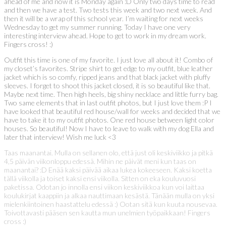
ahead of me and now it is Monday again :D Only two days time to read
and then we have a test. Two tests this week and two next week. And
then it will be a wrap of this school year. I’m waiting for next weeks
Wednesday to get my summer running. Today I have one very
interesting interview ahead. Hope to get to work in my dream work.
Fingers cross! :)
Outfit this time is one of my favorite. I just love all about it! Combo of
my closet’s favorites. Stripe shirt to get edge to my outfit, blue leather
jacket which is so comfy, ripped jeans and that black jacket with pluffy
sleeves. I forget to shoot this jacket closed, it is so beautiful like that.
Maybe next time. Then high heels, big shiny necklace and little furry bag.
Two same elements that in last outfit photos, but I just love them :P I
have looked that beautiful red house/wall for weeks and decided that we
have to take it to my outfit photos. One red house between light color
houses. So beautiful! Now I have to leave to walk with my dog Ella and
later that interview! Wish me luck <3
Taas maanantai. Mulla on sellanen olo, että just oli keskiviikko ja pitkä
4,5 päivän viikonloppu edessä. Mihin ne päivät meni kun taas on
maanantai? :D Enää kaksi päivää aikaa lukea kokeeseen. Kaksi koetta
tällä viikolla ja toiset kaksi ensi viikolla. Sitten on eka kouluvuosi
paketissa. Odotan jo innolla ensi viikon keskiviikkoa kun voi laittaa
koulukirjat kaappiin ja alkaa nauttimaan kesästä. Tänään mulla on yksi
mielenkiintoinen haastattelu edessä :) Ootan sitä kun kuuta nousevaa.
Toivottavasti pääsen sen kautta mun unelmien työpaikkaan! Fingers
cross :)