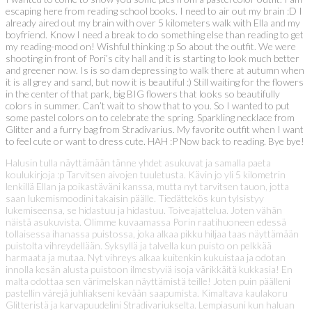
escaping here from reading school books. I need to air out my brain :D I
already aired out my brain with over 5 kilometers walk with Ella and my
boyfriend. Know I need a break to do something else than reading to get
my reading-mood on! Wishful thinking :p So about the outfit. We were
shooting in front of Pori’s city hall and it is starting to look much better
and greener now. Is is so dam depressing to walk there at autumn when
it is all grey and sand, but now it is beautiful :) Still waiting for the flowers
in the center of that park, big BIG flowers that looks so beautifully
colors in summer. Can’t wait to show that to you. So I wanted to put
some pastel colors on to celebrate the spring. Sparkling necklace from
Glitter and a furry bag from Stradivarius. My favorite outfit when I want
to feel cute or want to dress cute. HAH :P Now back to reading. Bye bye!
Halusin tulla näyttämään tänne yhdet asukuvat ja samalla paeta
koulukirjoja :p Tarvitsen aivojen tuuletusta. Kävin jo yli 5 kilometrin
lenkillä Ellan ja poikastäväni kanssa, mutta nyt tarvitsen tauon, jotta
saan lukemismoodini takaisin päälle. Tiedättekös kun tylsistyy
lukemiseensa, se hidastuu ja hidastuu. Toiveajattelua. Joten vähän
näistä asukuvista. Olimme kuvaamassa Porin raatihuoneen edessä
tollaisessa ihanassa puistossa, joka alkaa pikku hiljaa taas näyttämään
puistolta vihreydellään. Syksyllä ja talvella kun puisto on pelkkää
harmaata ja mutaa. Nyt vihreys alkaa kuitenkin kukuistaa ja odotan
innolla kesän alusta puistoon ilmestyviä isoja värikkäitä kukkasia! En
malta odottaa sen värimelskan näyttämistä teille! Joten puin päälleni
pastellin värejä juhliakseni kevään saapumista. Kimaltava kaulakoru
Glitteristä ja karvapuudelini Stradivariukselta. Lempiasuni kun haluan