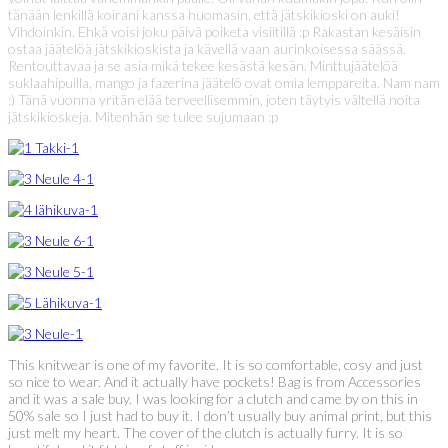
tänään lenkillä koirani kanssa huomasin, että jätskikioski on auki!
Vihdoinkin. Ehkä voisi joku päivä poiketa visiitillä :p Rakastan kesäisin
ostaa jäätelöä jätskikioskista ja kävellä vaan aurinkoisessa säässä.
Rentouttavaa ja se asia mikä tekee kesästä kesän. Minttujäätelöä
suklaahipuilla, mango ja fazerina jäätelö ovat omia lemppareita. Nam nam
:) Tänä vuonna yritän elää terveellisemmin, joten täytyis vältellä noita
jätskikioskeja. Mitenhän se tulee sujumaan :p
This knitwear is one of my favorite. It is so comfortable, cosy and just
so nice to wear. And it actually have pockets! Bag is from Accessories
and it was a sale buy. I was looking for a clutch and came by on this in
50% sale so I just had to buy it. I don’t usually buy animal print, but this
just melt my heart. The cover of the clutch is actually furry. It is so