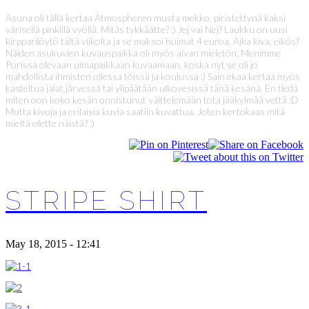
Asuna oli tällä kertaa Atmospheren musta mekko, piristettynä kaksi
värisellä pinkillä vyöllä. Mitäs tykkäätte? :) Jej vai Nej? Laukku on uusi
kirpparilöytö tältä viikolta ja se maksoi huimat 4 euroa. Aika kiva, eikös?
Näiden asukuvien kuvauspaikka oli myös aivan mieletön. Menimme
Porissa olevaan uimapaikkaan kuvaamaan, koska nyt se oli jo
mahdollista ihmisten ollessa töissä ja koulussa :) Sain ekaa kertaa myös
kasteltua jalat järvessä tai ylipäätään ulkovesissä tänä kesänä. En tiedä
miten oon koko kesän onnistunut välttelemään tota jääkylmää vettä :D
Mutta kivoja ja erilaisia kuvia saatiin kuvattua. Joten kertokaas mitä
mieltä olette näistä? :)
STRIPE SHIRT
May 18, 2015 - 12:41