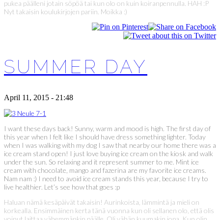
pukea päälleni jotain söpöä tai kun olo on kuin koiranpennulla. HAH :P
Nyt takaisin koulukirjojen pariin. Moikka :)
SUMMER DAY
April 11, 2015 - 21:48
I want these days back! Sunny, warm and mood is high. The first day of
this year when I felt like I should have dress something lighter. Today
when I was walking with my dog I saw that nearby our home there was a
ice cream stand open! I just love buying ice cream on the kiosk and walk
under the sun. So relaxing and it represent summer to me. Mint ice
cream with chocolate, mango and fazerina are my favorite ice creams.
Nam nam :) I need to avoid ice cream stands this year, because I try to
live healthier. Let’s see how that goes :p
Haluan nämä kesäpäivät takaisin! Aurinkoista, lämmintä ja mieli on
korkealla. Ensimmäinen kerta tänä vuonna kun oli sellanen olo, että olis
voinut laittaa vähemmänkin päälle. Oli vähän kuumakin jopa. Kun olin