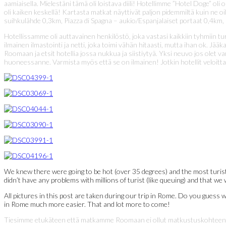
aamiaisella. Mielestäni tämä oli loistava diili! Hotellimme ”Hotel Doge” oli
oli kaiken keskellä! Kartasta matkat näyttivät paljon pidemmiltä kuin ne oik
suihkulähde 0,3km, Piazza di Spagna – aukio/Espanjalaiset portaat 0,4km,
Hotellissamme oli auttavainen henkilöstö, joka vastasi kaikkiin tyhmiin
ilmainen ilmastointi ja netti, joka toimi vähän hitaasti, mutta ihan ok. J
Roomaan ja etsit hotellia jossa nukkua ja siistiytyä. Yksi neuvo jos ole
huoneessanne. Varmista myös että se on ilmainen! Jotkin hotellit veloitta
We knew there were going to be hot (over 35 degrees) and the most turist 
didn’t have any problems with millions of turist (like queuing) and that we
All pictures in this post are taken during our trip in Rome. Do you guess 
in Rome much more easier. That and lot more to come!
Tiesimme etukäteen että matkamme Roomaan ei ollut matkustuskohteen kann