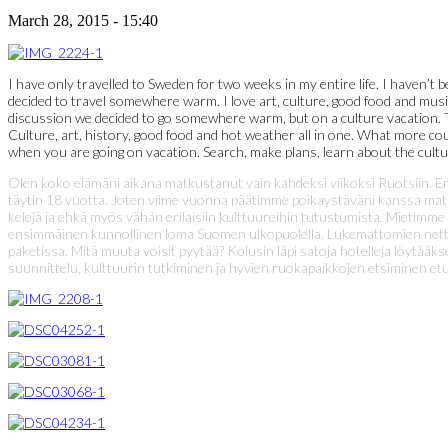
March 28, 2015 - 15:40
I have only travelled to Sweden for two weeks in my entire life. I haven’t 
decided to travel somewhere warm. I love art, culture, good food and musi
discussion we decided to go somewhere warm, but on a culture vacation. Th
Culture, art, history, good food and hot weather all in one. What more cou
when you are going on vacation. Search, make plans, learn about the cult
Olen koko elämäni aikana matkustanut vain kahdeksi viikoksi Ruotsiin. En
täytin 18 vuotta. Joten viime vuonna päätimme poikaystäväni kanssa matkus
kelejä ja ehkä myös vähän erilaisiin kulttuureihin tutustumista. Mietim
ensimmäinen kunnollinen loma Suomen ulkopuolella. Lukemattomien nettisela
paketissa. Mitä muuta voisit pyytää? Kolusin läpi satoja hotelleja löytääk
suunnittelu, kulttuurin tutkiminen ja hyvien ruokapaikkojen etsiminen e