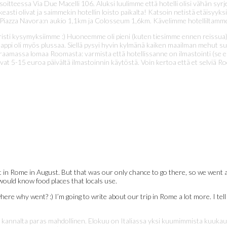
 osoitteessa Via Due Macelli 106. Aluksi luulimme että hotelli olisi vähän syrj
easti olivat ja saimmekin hotellin loisto paikalta! Katsoin netistä etäisyyksi
 Piazza Navora:n aukio 1,1km ja Colosseum 1,6km. Kävelimme hotelliltamme 
 turisti kysymyksiimme :) Huoneemme oli pieni (kuten tiesimme ennen reissu
ääkaappi oli myös plussaa. Siellä pysyi hyvin kylmänä kaiken maailman mehut 
t varaamassa lomaa Roomasta: varmista että hotellissanne on ilmastointi (se
vat 5-15 euroa päivältä ilmastoinnin käytöstä. Voin kertoa että et selviä R
in Rome in August. But that was our only chance to go there, so we went an
 would know food places that locals use.
where why went? :) I’m going to write about our trip in Rome a lot more. I t
alta paras mahdollinen. Elokuu on Italiassa yksi kuumimmista kuukausista (