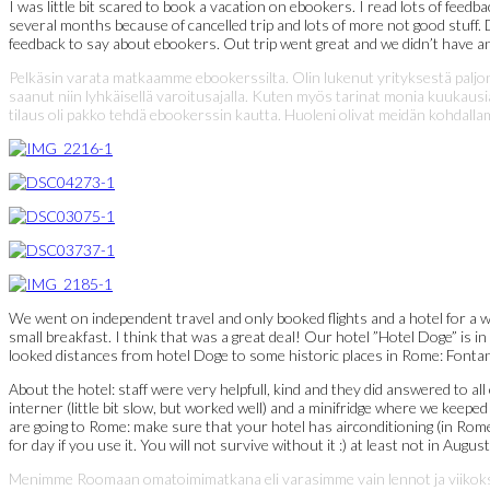
I was little bit scared to book a vacation on ebookers. I read lots of fe
several months because of cancelled trip and lots of more not good stuff
feedback to say about ebookers. Out trip went great and we didn’t have any
Pelkäsin varata matkaamme ebookerssilta. Olin lukenut yrityksestä paljon 
saanut niin lyhkäisellä varoitusajalla. Kuten myös tarinat monia kuukaus
tilaus oli pakko tehdä ebookerssin kautta. Huoleni olivat meidän kohdal
We went on independent travel and only booked flights and a hotel for a w
small breakfast. I think that was a great deal! Our hotel ”Hotel Doge” is in
looked distances from hotel Doge to some historic places in Rome: Font
About the hotel: staff were very helpfull, kind and they did answered to all 
interner (little bit slow, but worked well) and a minifridge where we keeped
are going to Rome: make sure that your hotel has airconditioning (in Rome
for day if you use it. You will not survive without it :) at least not in Aug
Menimme Roomaan omatoimimatkana eli varasimme vain lennot ja viikoksi ho