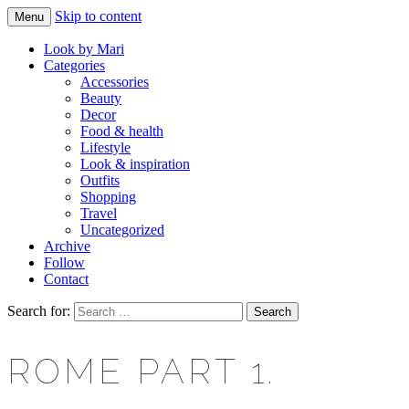
Skip to content
Menu
Makeup & beauty blog
LOOK BY MARI
Look by Mari
Categories
Accessories
Beauty
Decor
Food & health
Lifestyle
Look & inspiration
Outfits
Shopping
Travel
Uncategorized
Archive
Follow
Contact
Search for:
ROME PART 1.