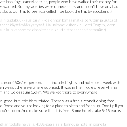
ver bookings, cancelled trips, people who have waited their money for
at we wanted. But my worries were unnecessary and I don’t have any bad
about our trip to been cancelled if we book the trip by ebookers :)
llin tuplabuukkaus tai viikkoa ennen lomaa matka peruttiin ja uutta et
taneet käyttämään yritystä. Halusimme kuitenkin Hotel Doge:n, joten
erralla kun varaamme ebookerssin kautta stressaan vähemmän :)
cheap. 450e/per person. That included flights and hotel for a week with
when we got there we where suprised. It was in the middle of everything. I
,1km and Colosseum 1,6km. We walked there to everywhere.
, good, but little bit outdated. There was a free airconditioning, free
 to Rome and you’re looking for a place to sleep and fresh up. One tip if you
 you’re room. And make sure that it is free! Some hotels take 5-15 euros
todella halvalla. 450e/pää sisälsi lennot ja hotellin pienellä