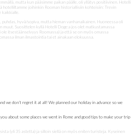
emmällä, mutta kun pääsimme paikan päälle, oli yllätys positiivinen. Hotelli
ä hotelliltamme joihinkin Rooman historiallisiin kohteisiin: Trevin
kaikkialle.
a), puhdas, hyvä/sopiva, mutta hieman vanhanaikainen. Huoneessa oli
sun muut. Suosittelen kyllä Hotelli Doge:a jos olet matkustamassa
 ei ole itsestäänselvyys Roomassa) ja että se on myös omassa
oomassa ilman ilmastointia tai et ainakaan elokuussa.
d we don’t regret it at all! We planned our holiday in advance so we
ell you about some places we went in Rome and good tips to make your trip
yli 35 astetta) ja silloin siellä on myös eniten turisteja. Kyseinen