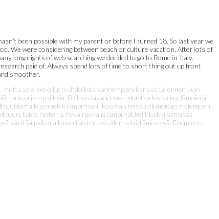
 hasn’t been possible with my parent or before I turned 18. So last year we
too. We were considering between beach or culture vacation. After lots of
any long nights of web searching we decided to go to Rome in Italy.
esearch paid of. Always spend lots of time to short thing out up front
 and smoother.
 mutta se ei ole ollut mahdollista vanhempieni kanssa tai ennen kuin
ää ruokaa ja musiikkia. Poikaystäväni taas rakastaa historiaa, lämpimiä
ulttuurilomalle jonnekin lämpimään. Rooman reissu oli meidän molempien
uuri, taide, historia, hyvä ruoka ja lämpimät kelit kaikki samassa
vä käyttää paljon aikaa erilaisten asioiden selvittämisessä. Etsiminen,