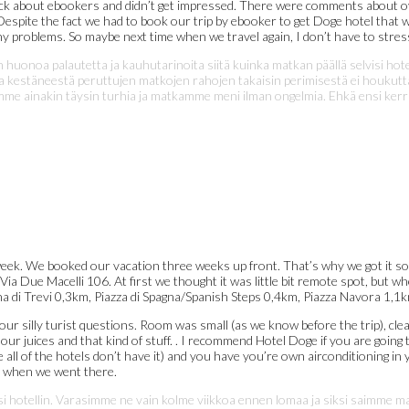
edback about ebookers and didn’t get impressed. There were comments about o
. Despite the fact we had to book our trip by ebooker to get Doge hotel th
 problems. So maybe next time when we travel again, I don’t have to stress 
huonoa palautetta ja kauhutarinoita siitä kuinka matkan päällä selvisi hote
ia kestäneestä peruttujen matkojen rahojen takaisin perimisestä ei houkut
lamme ainakin täysin turhia ja matkamme meni ilman ongelmia. Ehkä ensi k
eek. We booked our vacation three weeks up front. That’s why we got it so 
 Via Due Macelli 106. At first we thought it was little bit remote spot, but 
ana di Trevi 0,3km, Piazza di Spagna/Spanish Steps 0,4km, Piazza Navora 1
our silly turist questions. Room was small (as we know before the trip), clean
 our juices and that kind of stuff. . I recommend Hotel Doge if you are going
 all of the hotels don’t have it) and you have you’re own airconditioning in
ust when we went there.
tellin. Varasimme ne vain kolme viikkoa ennen lomaa ja siksi saimme matkan 