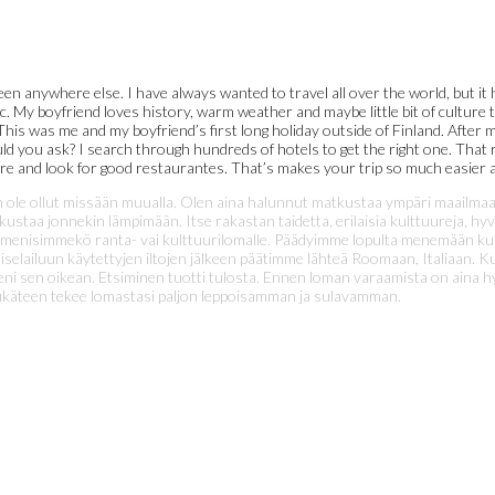
been anywhere else. I have always wanted to travel all over the world, but it
c. My boyfriend loves history, warm weather and maybe little bit of culture 
is was me and my boyfriend’s first long holiday outside of Finland. After m
ld you ask? I search through hundreds of hotels to get the right one. That r
ure and look for good restaurantes. That’s makes your trip so much easier
 ole ollut missään muualla. Olen aina halunnut matkustaa ympäri maailmaa,
taa jonnekin lämpimään. Itse rakastan taidetta, erilaisia kulttuureja, hyv
me menisimmekö ranta- vai kulttuurilomalle. Päädyimme lopulta menemään k
iluun käytettyjen iltojen jälkeen päätimme lähteä Roomaan, Italiaan. Kultt
seni sen oikean. Etsiminen tuotti tulosta. Ennen loman varaamista on aina hy
tukäteen tekee lomastasi paljon leppoisamman ja sulavamman.