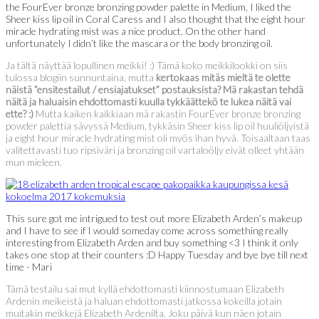
the FourEver bronze bronzing powder palette in Medium, I liked the
Sheer kiss lip oil in Coral Caress and I also thought that the eight hour
miracle hydrating mist was a nice product. On the other hand
unfortunately I didn’t like the mascara or the body bronzing oil.
Ja tältä näyttää lopullinen meikki! :) Tämä koko meikkilookki on siis
tulossa blogiin sunnuntaina, mutta
kertokaas mitäs mieltä te olette
näistä ”ensitestailut / ensiajatukset” postauksista? Mä rakastan tehdä
näitä ja haluaisin ehdottomasti kuulla tykkäättekö te lukea näitä vai
ette? :)
Mutta kaiken kaikkiaan mä rakastin FourEver bronze bronzing
powder palettia sävyssä Medium, tykkäsin Sheer kiss lip oil huuliöljyistä
ja eight hour miracle hydrating mist oli myös ihan hyvä. Toisaaltaan taas
valitettavasti tuo ripsiväri ja bronzing oil vartaloöljy eivät olleet yhtään
mun mieleen.
This sure got me intrigued to test out more Elizabeth Arden’s makeup
and I have to see if I would someday come across something really
interesting from Elizabeth Arden and buy something <3 I think it only
takes one stop at their counters :D Happy Tuesday and bye bye till next
time - Mari
Tämä testailu sai mut kyllä ehdottomasti kiinnostumaan Elizabeth
Ardenin meikeistä ja haluan ehdottomasti jatkossa kokeilla jotain
muitakin meikkejä Elizabeth Ardenilta. Joku päivä kun näen jotain