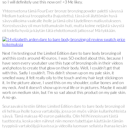
so I will definitely use this now on! <3 Me likey.
Yhteenvetona tämä FourEver bronze bronzing powder paletti sävyssä
Medium tuoksui trooppiselta (hajustettu), tässä oli älyttömän hyvä
sävyvalikoima vaalealle iholle ja tämä olisi täydellinen matkustukseen.
Korostussävy oli mun tottumuksiin huti, mutta kolme neljästä sävystä
oli todella hyviä ja käytän tätä ehdottomasti jatkossa! Mä tykkään.
Next I’m testing out the Limited Edition dare to bare body bronzing oil
and this costs around 40 euros. I was SO excited about this, because I
have seen every youtuber use this type of bronzing oils in their videos
and photos to create that glow on their body. Well, I couldn’t get that
with this. Sadly I couldn’t. This didn’t shown up on my pale skin, it
smelled waxy, it felt really oily to the touch and my hair kept sticking on
it. In the picture above, I used this on my shoulder, collar bones and on
my neck. And it doesn’t show up in real life or in pictures. Maybe it would
work on medium skin, but I’m so sad about this product on my pale skin.
A no-go.
Seuraavaksi testiin lähtee Limited Edition dare to bare body bronzing oil
eli hehkua iholle tuova vartaloöljy, jossa on myös vähän kullanhohteista
sävyä. Tämä maksaa 40 euron paikkeilla. Olin NIIN innoissani tästä
tuotteesta, koska olen nähnyt niin monen tubettajan käyttävän tämän
tyyppisiä vartaloöljyjä kuvissa ja videoilla luomaan sellaista ihanaa kesän