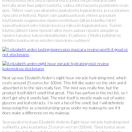
ehdottomasti yksi niistä ripsiväreistä, jonka harjan mukana tulee
kerralla aivan liian paljon tuotetta, vaikka siitä harjasta pyyhkisikin osan
pois. Tällä ei vaan saa aikaiseksi paakutonta lopputulosta, jossa jokainen
ripsi olisi eriteltynä. Ripset vain paakkuuntuvat yhteen ja jouduin
käyttämään nuppineulaa ripsien erotteluun (älkää kokeilko tätä!)
saavuttaakseni edes tämän kuvissa näkyvän lopputuloksen. Tunnin
käytön jälkeen tämä ripsiväri alkoi myös painaa ripsiäni alaspäin ja
ripsieni taivutus katosi olemattomiin. Ei jatkoon :( Mutta kyllähän te
tiedätte kuinka nirso mä olen ripsivärien suhteen!
Next up was Elizabeth Arden’s eight hour miracle hydrating mist, which
costs around 25 euros for 100ml. This felt like water on the skin and it
absorbed in to the skin really fast. The mist was really fine, but the
product itself didn’t smell that great. This has parfum in the inci list, so I
don’t get why it smells bad. The mist itself is mostly made out of water,
glycerin and leaf extracts. I’m not a fan of the smell, but I will definitely
keep using this as a moisturizing spray under my makeup to see if it
does make a difference on my makeup.
Seuraavaksi testaan Elizabeth Ardenin Eight hour miracle hydrating mist
suihketta, joka kustantaa 25 euron verran (100ml). Tämä tuntui aivan
kuin suihkutetulta vedeltä mun kasvoilla ja tämä imeytyi ihoon myös