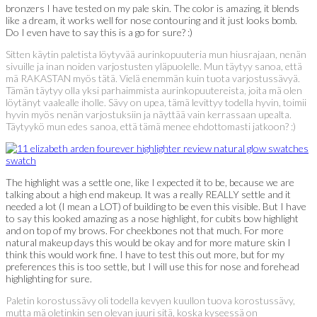
bronzers I have tested on my pale skin. The color is amazing, it blends
like a dream, it works well for nose contouring and it just looks bomb.
Do I even have to say this is a go for sure? :)
Sitten käytin paletista löytyvää aurinkopuuteria mun hiusrajaan, nenän
sivuille ja inan noiden varjostusten yläpuolelle. Mun täytyy sanoa, että
mä RAKASTAN myös tätä. Vielä enemmän kuin tuota varjostussävyä.
Tämän täytyy olla yksi parhaimmista aurinkopuutereista, joita mä olen
löytänyt vaalealle iholle. Sävy on upea, tämä levittyy todella hyvin, toimii
hyvin myös nenän varjostuksiin ja näyttää vain kerrassaan upealta.
Täytyykö mun edes sanoa, että tämä menee ehdottomasti jatkoon? :)
The highlight was a settle one, like I expected it to be, because we are
talking about a high end makeup. It was a really REALLY settle and it
needed a lot (I mean a LOT) of building to be even this visible. But I have
to say this looked amazing as a nose highlight, for cubits bow highlight
and on top of my brows. For cheekbones not that much. For more
natural makeup days this would be okay and for more mature skin I
think this would work fine. I have to test this out more, but for my
preferences this is too settle, but I will use this for nose and forehead
highlighting for sure.
Paletin korostussävy oli todella kevyen kuullon tuova korostussävy,
mutta mä oletinkin sen olevan juuri sitä, koska kyseessä on