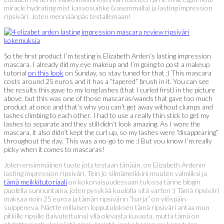
miracle hydrating mist kasvosuihke (vasemmalla) ja lasting impression
ripsiväri. Joten mennäänpäs testailemaan!
So the first product I’m testing is Elizabeth Arden’s lasting impression
mascara. I already did my eye makeup and I’m going to post a makeup
tutorial
on this look
on Sunday, so stay tuned for that :) This mascara
costs around 25 euros and it has a “tapered” brush in it. You can see
the results this gave to my long lashes (that I curled first) in the picture
above, but this was one of those mascaras/wands that gave too much
product at once and that’s why you can’t get away without clumps and
lashes climbing to each other. I had to use a really thin stick to get my
lashes to separate and they still didn’t look amazing. As I wore the
mascara, it also didn’t kept the curl up, so my lashes were “disappearing”
throughout the day. This was a no-go to me :( But you know I’m really
picky when it comes to mascaras!
Joten ensimmäinen tuote jota testaan tänään, on Elizabeth Ardenin
lasting impression ripsiväri. Tein jo silmämeikkini muuten valmiiksi ja
tämä meikkitutoriaali
on kokonaisuudessaan tulossa tänne blogin
puolella sunnuntaina, joten pysykää kuulolla sitä varten :) Tämä ripsiväri
maksaa noin 25 euroa ja tämän ripsivärin ”harja” on ylöspäin
suippeneva. Näette millaisen lopputuloksen tämä ripsiväri antaa mun
pitkille ripsille (taivutettuina) yllä olevasta kuvasta, mutta tämä on