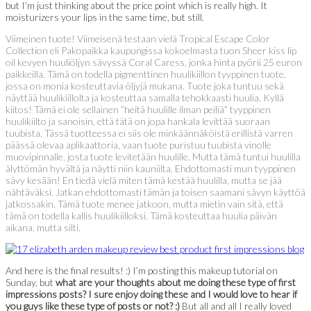
but I’m just thinking about the price point which is really high. It
moisturizers your lips in the same time, but still.
Viimeinen tuote! Viimeisenä testaan vielä Tropical Escape Color
Collection eli Pakopaikka kaupungissa kokoelmasta tuon Sheer kiss lip
oil kevyen huuliöljyn sävyssä Coral Caress, jonka hinta pyörii 25 euron
paikkeilla. Tämä on todella pigmenttinen huulikiillon tyyppinen tuote,
jossa on monia kosteuttavia öljyjä mukana. Tuote joka tuntuu sekä
näyttää huulikiillolta ja kosteuttaa samalla tehokkaasti huulia. Kyllä
kiitos! Tämä ei ole sellainen ”heitä huulille ilman peiliä” tyyppinen
huulikiilto ja sanoisin, että tätä on jopa hankala levittää suoraan
tuubista. Tässä tuotteessa ei siis ole minkäännäköistä erillistä varren
päässä olevaa aplikaattoria, vaan tuote puristuu tuubista vinolle
muovipinnalle, josta tuote levitetään huulille. Mutta tämä tuntui huulilla
älyttömän hyvältä ja näytti niin kauniilta. Ehdottomasti mun tyyppinen
sävy kesään! En tiedä vielä miten tämä kestää huulilla, mutta se jää
nähtäväksi. Jatkan ehdottomasti tämän ja toisen saamani sävyn käyttöä
jatkossakin. Tämä tuote menee jatkoon, mutta mietin vain sitä, että
tämä on todella kallis huulikiilloksi. Tämä kosteuttaa huulia päivän
aikana, mutta silti.
And here is the final results! :) I’m posting this makeup tutorial on
Sunday, but
what are your thoughts about me doing these type of first
impressions posts? I sure enjoy doing these and I would love to hear if
you guys like these type of posts or not? :)
But all and all I really loved