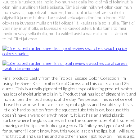
kuultoa ja rusketusta iholle. No mun vaalealla iholle tämä ei toiminut ja
olen niin surullinen tästä asiasta. Tämä ei vain näkynyt ollenkaan mun
ihon sävyllä, haju oli vahamainen, tämä tuntui koskettaessa iholla
öljyiseltä ja mun hiukset tarrasivat kokoajan kiinni mun ihoon. Yllä
olevassa kuvassa mulla on tätä olkapäillä, kaulassa ja solisluilla. Tämä ei
vain näy mun iholla, ei kuvissa eikä kasvotusten. Ehkä tämä toimisi
medium sävyisellä iholla, mutta valitettavista vaalealla iholla tämä ei
toimi. Eli ei jatkoon.
Final product! Lastly from the Tropical Escape Color Collection I’m
using the Sheer Kiss lip oil in Coral Caress and this costs around 25
euros. This is a really pigmented lip gloss type of feeling product, which
has lots of moisturizing oils in it. Product that has lot of pigment in it and
moisturizes the lips throughout the day. Yes please! This is not one of
those throw on without a mirror type of a gloss and I would say this is
little bit hard to put on from the squeeze tube this is on, because this
doesn’t have a wand or anything on it. It just has an angled plastic
surface where the gloss comes in from the squeeze tube. But it sure felt
amazing on the lips and looked gorgeous. Definitely my type of a shade
for summer! I don’t know how this would last on the lips, but I will sure
find that out and use this and the other shade I got now on. This is a go,