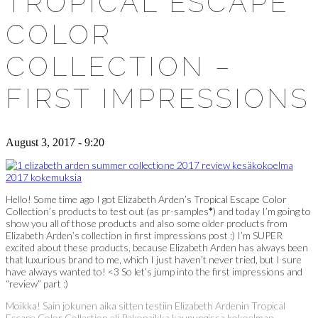
TROPICAL ESCAPE
COLOR
COLLECTION –
FIRST IMPRESSIONS
August 3, 2017 - 9:20
Hello! Some time ago I got Elizabeth Arden’s Tropical Escape Color
Collection’s products to test out (as pr-samples
*
) and today I’m going to
show you all of those products and also some older products from
Elizabeth Arden’s collection in first impressions post :) I’m SUPER
excited about these products, because Elizabeth Arden has always been
that luxurious brand to me, which I just haven’t never tried, but I sure
have always wanted to! <3 So let’s jump into the first impressions and
“review” part :)
Moikka! Sain jokunen aika sitten testiin Elizabeth Ardenin Tropical
Escape Color Collection eli Pakopaikka kaupungissa kokoelman