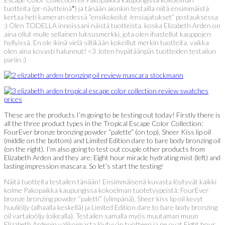
tuotteita (pr-näytteinä
*
) ja tänään aionkin testailla niitä ensimmäistä
kertaa heti kameran edessä ”ensikokeilut /ensiajatukset” postauksessa
:) Olen TODELLA innoissani näistä tuotteista, koska Elizabeth Arden on
aina ollut mulle sellainen luksusmerkki, jota olen ihastellut kauppojen
hyllyissä. En ole ikinä vielä siltikään kokeillut merkin tuotteita, vaikka
olen aina kovasti halunnut! <3 Joten hypätäänpäs tuotteiden testailun
pariin :)
These are the products I’m going to be testing out today! Firstly there is
all the three product types in the Tropical Escape Color Collection:
FourEver bronze bronzing powder “palette” (on top), Sheer Kiss lip oil
(middle on the bottom) and Limited Edition dare to bare body bronzing oil
(on the right). I’m also going to test out couple other products from
Elizabeth Arden and they are: Eight hour miracle hydrating mist (left) and
lasting impression mascara. So let’s start the testing!
Näitä tuotteita testailen tänään! Ensimmäisenä kuvasta löytyvät kaikki
kolme Pakopaikka kaupungissa kokoelman tuotetyypeistä: FourEver
bronze bronzing powder ”paletti” (ylimpänä), Sheer kiss lip oil kevyt
huuliöljy (alhaalla keskellä) ja Limited Edition dare to bare body bronzing
oil vartaloöljy (oikealla). Testailen samalla myös muutaman muun
Elizabeth Ardenin valikoimasta löytyvän tuotteen ja ne ovat Eight hour