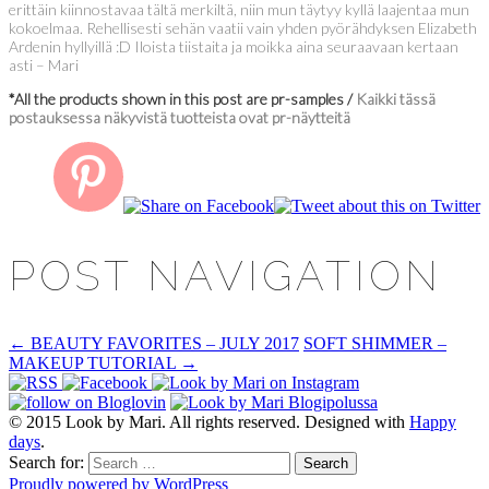
erittäin kiinnostavaa tältä merkiltä, niin mun täytyy kyllä laajentaa mun
kokoelmaa. Rehellisesti sehän vaatii vain yhden pyörähdyksen Elizabeth
Ardenin hyllyillä :D Iloista tiistaita ja moikka aina seuraavaan kertaan
asti – Mari
*All the products shown in this post are pr-samples /
Kaikki tässä
postauksessa näkyvistä tuotteista ovat pr-näytteitä
POST NAVIGATION
←
BEAUTY FAVORITES – JULY 2017
SOFT SHIMMER –
MAKEUP TUTORIAL
→
© 2015 Look by Mari. All rights reserved. Designed with
Happy
days
.
Search for:
Proudly powered by WordPress