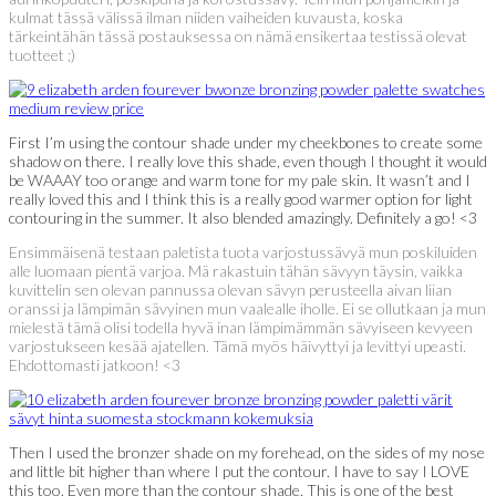
kulmat tässä välissä ilman niiden vaiheiden kuvausta, koska
tärkeintähän tässä postauksessa on nämä ensikertaa testissä olevat
tuotteet ;)
First I’m using the contour shade under my cheekbones to create some
shadow on there. I really love this shade, even though I thought it would
be WAAAY too orange and warm tone for my pale skin. It wasn’t and I
really loved this and I think this is a really good warmer option for light
contouring in the summer. It also blended amazingly. Definitely a go! <3
Ensimmäisenä testaan paletista tuota varjostussävyä mun poskiluiden
alle luomaan pientä varjoa. Mä rakastuin tähän sävyyn täysin, vaikka
kuvittelin sen olevan pannussa olevan sävyn perusteella aivan liian
oranssi ja lämpimän sävyinen mun vaalealle iholle. Ei se ollutkaan ja mun
mielestä tämä olisi todella hyvä inan lämpimämmän sävyiseen kevyeen
varjostukseen kesää ajatellen. Tämä myös häivyttyi ja levittyi upeasti.
Ehdottomasti jatkoon! <3
Then I used the bronzer shade on my forehead, on the sides of my nose
and little bit higher than where I put the contour. I have to say I LOVE
this too. Even more than the contour shade. This is one of the best