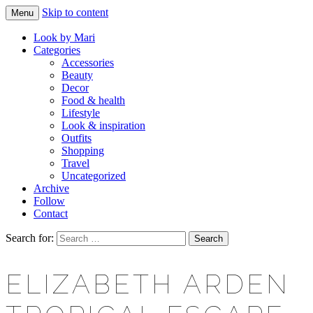
Skip to content
Menu
Makeup & beauty blog
LOOK BY MARI
Look by Mari
Categories
Accessories
Beauty
Decor
Food & health
Lifestyle
Look & inspiration
Outfits
Shopping
Travel
Uncategorized
Archive
Follow
Contact
Search for:
ELIZABETH ARDEN