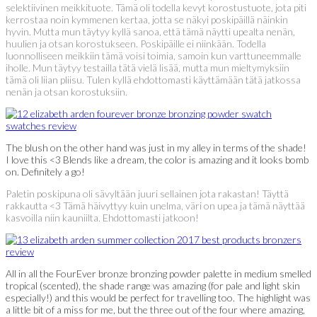
selektiivinen meikkituote. Tämä oli todella kevyt korostustuote, jota piti
kerrostaa noin kymmenen kertaa, jotta se näkyi poskipäillä näinkin
hyvin. Mutta mun täytyy kyllä sanoa, että tämä näytti upealta nenän,
huulien ja otsan korostukseen. Poskipäille ei niinkään. Todella
luonnolliseen meikkiin tämä voisi toimia, samoin kun varttuneemmalle
iholle. Mun täytyy testailla tätä vielä lisää, mutta mun mieltymyksiin
tämä oli liian pliisu. Tulen kyllä ehdottomasti käyttämään tätä jatkossa
nenän ja otsan korostuksiin.
The blush on the other hand was just in my alley in terms of the shade!
I love this <3 Blends like a dream, the color is amazing and it looks bomb
on. Definitely a go!
Paletin poskipuna oli sävyltään juuri sellainen jota rakastan! Täyttä
rakkautta <3 Tämä häivyttyy kuin unelma, väri on upea ja tämä näyttää
kasvoilla niin kauniilta. Ehdottomasti jatkoon!
All in all the FourEver bronze bronzing powder palette in medium smelled
tropical (scented), the shade range was amazing (for pale and light skin
especially!) and this would be perfect for travelling too. The highlight was
a little bit of a miss for me, but the three out of the four where amazing,