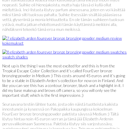
nopeasti. Suihke oli hienojakoista, mutta haju tässä ei kyllä ollut
miellyttävä. Inci-listasta löytyy parfum ainesosana, joten en voi käsittää
miksi tämä silti tuoksuu pahalta. Suihke itsessään sisältää pääasiassa
vettä, glyseriiniä ja monia lehtiuutteita. En ole tämän suihkeen tuoksun
ystävä, mutta jatkan ehdottomasti tämän käyttämistä meikkini alla,
nähdäkseni tekeekö tämä eroa mun meikissä.
Next up is the thing I was the most excited for and this is from the
Tropical Escape Color Collection and it’s called FourEver bronze
bronzing powder in Medium :) This costs around 45 euros and it’s going
to be a stable in Elizabeth Arden’s collection for now on in Finland. And
like you can see this has a contour, bronzer, blush and a highlight in it. I
did my base makeup and brows off camera, so you will only see the
important stuff, which is the first impressions ;)
Seuraavana testiin lähtee tuote, josta olin näistä tuotteista kaikista
innostunein ja kyseessä on Pakopaikka kaupungissa kokoelman
FourEver bronze bronzing powder paletista sävyssä Medium :) Tältä
löytyy hintaa noin 45 euron verran ja tämä jää Elizabeth Ardenin
perusvalikoimaan Suomessa. Paletista löytyy siis varjostussävy,
aurinkopuuteri, poskipuna ja korostussävy. Tein mun pohjameikin ja