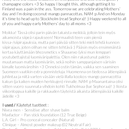
champagne colors <3 So happy I bought this, although getting it to
Finland was a pain in the ass. Tomorrow we are celebrating Mothers’
day and I’m doing coconut-mango pannacottas. NAM :p And on Monday
it’s time to head up to Stockholm (read Sephora)! :) Happy weekend to all
of you and happy early Mothers’ day to all moms <3
Moikka! Tässä olisi parin päivän takaista meikkiä, jolloin tein myös
aikamoista siipeä rajaukseen! Normaalisti teen vain pieniä
kissa-/siipirajauksia, mutta pari päivää sitten teki mieli tehdä kunnon
siipirajaus, joten olihan ne sitten tehtävä :) Pääsin myös ensimmäistä
kertaa käyttämään bhcosmetics x Shaaanxo (yksi mun lemppari
youtubettajista) luomiväripalettia. Olen niin rakastunut paletin
muutamaan matta luomiväriin, sekä noihin samppanjaisen värisiin
kimalle luomiväreihin <3 Onneksi ostin tämän, vaikka sen saaminen
Suomeen vaatikin extra ponnisteluja. Huomenna on tiedossa äitienpäivä
juhlintaa ja niitä varten väsään vielä illalla kookos-mango pannacottia
kakun (ja kaiken muiden herkkujen) rinnalle. NAM :p Maanantaina olisi
sitten vuoro suunnata vihdoin kohti Tukholmaa (lue Sephoraa)! :) Iloista
viikonloppua kaikille ja rakkauden täyteistä aikaista äitienpäivää kaikille
äideille <3
I used /
Käytetyt tuotteet :
Nivea men – Sensitive after shave balm
Maxfactor – Pan stick foundation (12 True Beige)
L.A. Girl – Pro conceal concealer (Natural)
Clinique – Almost powder makeup (02 Neutral Fair)