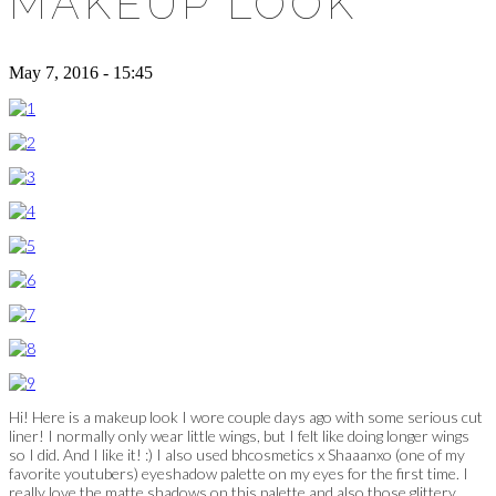
MAKEUP LOOK
May 7, 2016 - 15:45
Hi! Here is a makeup look I wore couple days ago with some serious cut
liner! I normally only wear little wings, but I felt like doing longer wings
so I did. And I like it! :) I also used bhcosmetics x Shaaanxo (one of my
favorite youtubers) eyeshadow palette on my eyes for the first time. I
really love the matte shadows on this palette and also those glittery