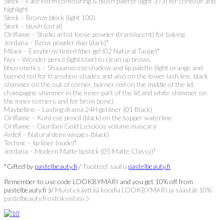
Sleek – Face Form contouring & blush palette (light 373) for contour and
highlight
Sleek – Bronze block (light 100)
Sleek – blush (coral)
Oriflame – Studio artist loose powder (translucent) for baking
Jordana – Brow powder duo (dark)*
Milani – Easybrow tinted fiber gel (02 Natural Taupe)*
Nyx – Wonder pencil (light/clair) to clean up brows
bhcosmetics – Shaaanxo eyeshadow and lip palette (light orange and
burned red for transition shades and also on the lower lash line, black
shimmer on the out of corner, burner red on the middle of the lid,
champagne shimmer in the inner part of the lid and white shimmer on
the inner corners and for brow bone)
Maybelline – Lasting drama 24H gel liner (01 Black)
Oriflame – Kohl eye pencil (black) on the topper waterline
Oriflame – Giordani Gold Luscious volume mascara
Ardell – Natural demi wispies (black)
Technic – lip liner (nude)*
Jordana – Modern Matte lipstick (05 Matte Classy)*
*Gifted by
pastelbeauty.fi
/
Tuotteet saatu
pastelbeauty.fi
Remember to use code LOOKBYMARI and you get 10% off from
pastelbeauty.fi :)/
Muista käyttää koodia LOOKBYMARI ja säästät 10%
pastelbeauty.fi ostoksistasi :)