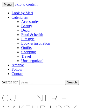
Skip to content
Menu
Makeup & beauty blog
LOOK BY MARI
Look by Mari
Categories
Accessories
Beauty
Decor
Food & health
Lifestyle
Look & inspiration
Outfits
Shopping
Travel
Uncategorized
Archive
Follow
Contact
Search for:
CUT LINER –