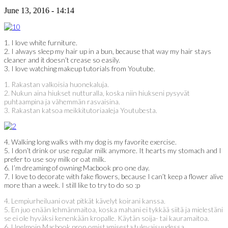
June 13, 2016 - 14:14
1. I love white furniture.
2. I always sleep my hair up in a bun, because that way my hair stays
cleaner and it doesn’t crease so easily.
3. I love watching makeup tutorials from Youtube.
1. Rakastan valkoisia huonekaluja.
2. Nukun aina hiukset nutturalla, koska niin hiukseni pysyvät
puhtaampina ja vähemmän rasvaisina.
3. Rakastan katsoa meikkitutoriaaleja Youtubesta.
4. Walking long walks with my dog is my favorite exercise.
5. I don’t drink or use regular milk anymore. It hearts my stomach and I
prefer to use soy milk or oat milk.
6. I’m dreaming of owning Macbook pro one day.
7. I love to decorate with fake flowers, because I can’t keep a flower alive
more than a week. I still like to try to do so :p
4. Lempiurheiluani ovat pitkät kävelyt koirani kanssa.
5. En juo enään lehmänmaitoa, koska mahani ei tykkää siitä ja mielestäni
se ei ole hyväksi kenenkään kropalle. Käytän soija- tai kauramaitoa.
6. Unelmoin Macbook pron omistamisesta tulevaisuudessa.