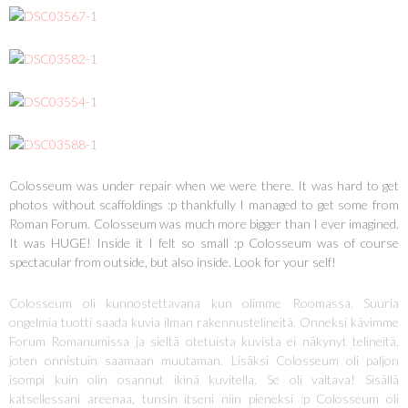
Colosseum was under repair when we were there. It was hard to get
photos without scaffoldings :p thankfully I managed to get some from
Roman Forum. Colosseum was much more bigger than I ever imagined.
It was HUGE! Inside it I felt so small :p Colosseum was of course
spectacular from outside, but also inside. Look for your self!
Colosseum oli kunnostettavana kun olimme Roomassa. Suuria
ongelmia tuotti saada kuvia ilman rakennustelineitä. Onneksi kävimme
Forum Romanumissa ja sieltä otetuista kuvista ei näkynyt telineitä,
joten onnistuin saamaan muutaman. Lisäksi Colosseum oli paljon
isompi kuin olin osannut ikinä kuvitella. Se oli valtava! Sisällä
katsellessani areenaa, tunsin itseni niin pieneksi :p Colosseum oli