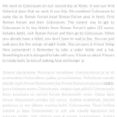
We went to Colosseum on our second day at Rome. It was our first
historical place that we went in our trip. We combined Colosseum to
same day as Roman Forum (read Roman Forum post in
here
). First
Roman Forum and then Colosseum. The easiest way to get to
Colosseum is to buy tickets from Roman Forum’s gates (12 euros,
includes both), visit Roman Forum and then go to Colosseum. When
you already have a ticket, you don’t have to wait in line. You can just
walk pass the line and go straight inside. You can pass 2-4 hour lining.
How convenient! :) Remember to take a water bottle and a hat.
Something to eat is also good to take with you. It took us about 9 hours
to rotate both. So lots of walking, heat and hunger :p
Toisena päivänämme Roomassa vierailimme Colosseumissa ja se oli
ensimmäinen historiallinen paikka, jossa kävimme. Yhdistimme samalle
päivälle myös Forum Romanumin (lue Forum Romanum postaus
täältä
),
jossa kävimme ennen Colosseumia. Helpoin tapa päästä Colosseumiin
ilman jonotusta on mennä Forum Romanumiin ensin. Ostaa lipun
Forum Romanumin portilta (12 euroa, sisältää molemmat), kiertää
puistossa ja sen jälkeen suuntaa kohti Colosseumia. Tässä kohtaa
omistat jo lippu Colosseumiin ja voit vain kävellä lippujonon ohi
suoraan sisällä. Voit säästää jopa 4 tunnin jonottamisen. Kuinka