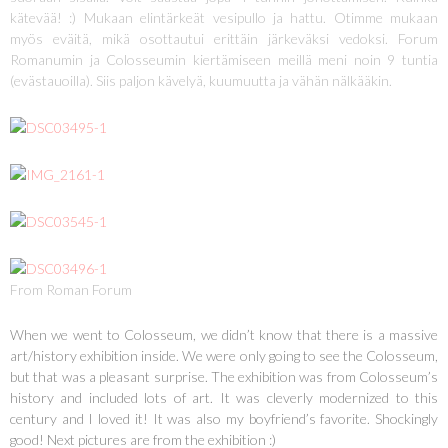
kätevää! :) Mukaan elintärkeät vesipullo ja hattu. Otimme mukaan
myös eväitä, mikä osottautui erittäin järkeväksi vedoksi. Forum
Romanumin ja Colosseumin kiertämiseen meillä meni noin 9 tuntia
(evästauoilla). Siis paljon kävelyä, kuumuutta ja vähän nälkääkin.
From Roman Forum
When we went to Colosseum, we didn’t know that there is a massive
art/history exhibition inside. We were only going to see the Colosseum,
but that was a pleasant surprise. The exhibition was from Colosseum’s
history and included lots of art. It was cleverly modernized to this
century and I loved it! It was also my boyfriend’s favorite. Shockingly
good! Next pictures are from the exhibition :)