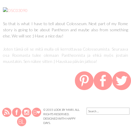
So that is what I have to tell about Colosseum. Next part of my Rome
story is going to be about Pantheon and maybe also from something
else. We will see :) Have a nice day!
Joten tämä oli se mitä mulla oli kerrottavaa Colosseumista. Seuraava
osa Roomasta tulee olemaan Pantheonista ja ehkä myös jostain
muustakin. Sen näkee sitten :) Hauskaa päivän jatkoa!
SEARCH
© 2015 LOOK BY MARI. ALL
FOR:
RIGHTS RESERVED.
DESIGNED WITH
HAPPY
DAYS
.