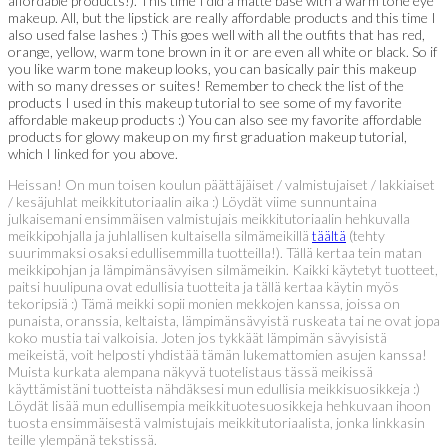
affordable products!). This time I did a matte base with a warm tone eye
makeup. All, but the lipstick are really affordable products and this time I
also used false lashes :) This goes well with all the outfits that has red,
orange, yellow, warm tone brown in it or are even all white or black. So if
you like warm tone makeup looks, you can basically pair this makeup
with so many dresses or suites! Remember to check the list of the
products I used in this makeup tutorial to see some of my favorite
affordable makeup products :) You can also see my favorite affordable
products for glowy makeup on my first graduation makeup tutorial,
which I linked for you above.
Heissan! On mun toisen koulun päättäjäiset / valmistujaiset / lakkiaiset
/ kesäjuhlat meikkitutoriaalin aika :) Löydät viime sunnuntaina
julkaisemani ensimmäisen valmistujais meikkitutoriaalin hehkuvalla
meikkipohjalla ja juhlallisen kultaisella silmämeikillä
täältä
(tehty
suurimmaksi osaksi edullisemmilla tuotteilla!). Tällä kertaa tein matan
meikkipohjan ja lämpimänsävyisen silmämeikin. Kaikki käytetyt tuotteet,
paitsi huulipuna ovat edullisia tuotteita ja tällä kertaa käytin myös
tekoripsiä :) Tämä meikki sopii monien mekkojen kanssa, joissa on
punaista, oranssia, keltaista, lämpimänsävyistä ruskeata tai ne ovat jopa
koko mustia tai valkoisia. Joten jos tykkäät lämpimän sävyisistä
meikeistä, voit helposti yhdistää tämän lukemattomien asujen kanssa!
Muista kurkata alempana näkyvä tuotelistaus tässä meikissä
käyttämistäni tuotteista nähdäksesi mun edullisia meikkisuosikkeja :)
Löydät lisää mun edullisempia meikkituotesuosikkeja hehkuvaan ihoon
tuosta ensimmäisestä valmistujais meikkitutoriaalista, jonka linkkasin
teille ylempänä tekstissä.