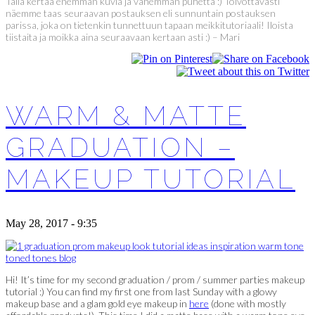
Tällä kertaa enemmän kuvia ja vähemmän puhetta :) Toivottavasti
näemme taas seuraavan postauksen eli sunnuntain postauksen
parissa, joka on tietenkin tunnettuun tapaan meikkitutoriaali! Iloista
tiistaita ja moikka aina seuraavaan kertaan asti :) – Mari
WARM & MATTE
GRADUATION –
MAKEUP TUTORIAL
May 28, 2017 - 9:35
Hi! It’s time for my second graduation / prom / summer parties makeup
tutorial :) You can find my first one from last Sunday with a glowy
makeup base and a glam gold eye makeup in
here
(done with mostly