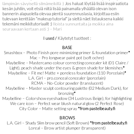
lämpimän sävyisellä silmämeikillä :)
Jos haluat löytää lisää inspiraatiota
kesän juhliin, voit etsiä niitä lisää painamalla ylhäällä olevan ison
bannerin alapuolella olevaa pientä suurennuslasia, kirjoittaa esiin
tulevaan kenttään ”makeup tutorial” ja sieltä näet listauksena kaikki
tekemäni meikkitutoriaalit :)
Iloista sunnuntaita ja moikka aina
seuraavaan kertaan asti :) – Mari
I used /
Käytetyt tuotteet :
BASE
Smashbox – Photo Finish pore minimizing primer & foundation primer
*
Mac – Pro longwear paint pot (soft ochre)
Maybelline – Mastercamo colour correcting concealer kit (01 Claire /
Light), peach shade under the eyes & green shade for blemishes
*
Maybelline – Fit me! Matte + poreless foundation (110 Porcelain)
*
L.A. Girl – pro.conceal concealer (porcelain)
RCMA – No-Color powder (translucent)
Maybelline – Master sculpt contouring palette (02 Medium Dark), for
bronzing
*
Maybelline – Colorshow eyeshadow (34 Lustrous Beige), for highlighting
We care icon – Perfect wear blush natural glow (2 Perfect Rose)
City Color – Matte setting spray
*from pastelbeauty.fi
BROWS
L.A. Girl – Shady Slim brow pencil (Soft Brown)
*from pastelbeauty.fi
Loreal – Brow artist plumper (transparent)