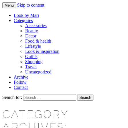
Skip to content
Menu
Makeup & beauty blog
LOOK BY MARI
Look by Mari
Categories
Accessories
Beauty
Decor
Food & health
Lifestyle
Look & inspiration
Outfits
Shopping
Travel
Uncategorized
Archive
Follow
Contact
Search for:
CATEGORY
ARCHIVES: