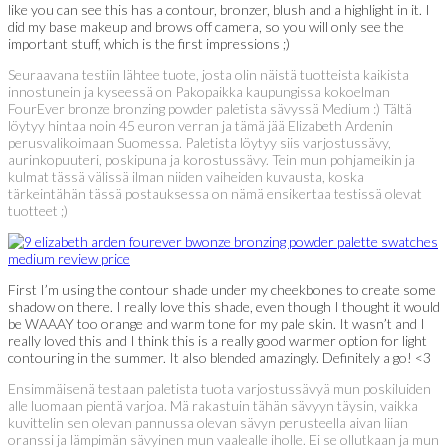
like you can see this has a contour, bronzer, blush and a highlight in it. I
did my base makeup and brows off camera, so you will only see the
important stuff, which is the first impressions ;)
Seuraavana testiin lähtee tuote, josta olin näistä tuotteista kaikista
innostunein ja kyseessä on Pakopaikka kaupungissa kokoelman
FourEver bronze bronzing powder paletista sävyssä Medium :) Tältä
löytyy hintaa noin 45 euron verran ja tämä jää Elizabeth Ardenin
perusvalikoimaan Suomessa. Paletista löytyy siis varjostussävy,
aurinkopuuteri, poskipuna ja korostussävy. Tein mun pohjameikin ja
kulmat tässä välissä ilman niiden vaiheiden kuvausta, koska
tärkeintähän tässä postauksessa on nämä ensikertaa testissä olevat
tuotteet ;)
First I’m using the contour shade under my cheekbones to create some
shadow on there. I really love this shade, even though I thought it would
be WAAAY too orange and warm tone for my pale skin. It wasn’t and I
really loved this and I think this is a really good warmer option for light
contouring in the summer. It also blended amazingly. Definitely a go! <3
Ensimmäisenä testaan paletista tuota varjostussävyä mun poskiluiden
alle luomaan pientä varjoa. Mä rakastuin tähän sävyyn täysin, vaikka
kuvittelin sen olevan pannussa olevan sävyn perusteella aivan liian
oranssi ja lämpimän sävyinen mun vaalealle iholle. Ei se ollutkaan ja mun