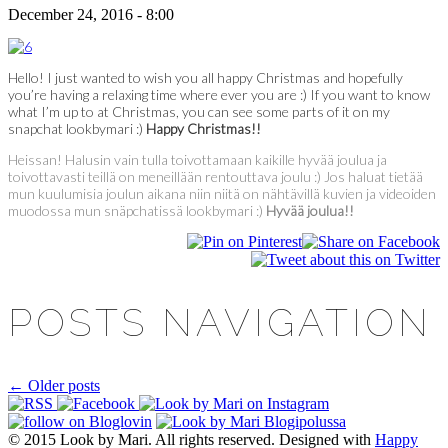
December 24, 2016 - 8:00
Hello! I just wanted to wish you all happy Christmas and hopefully
you’re having a relaxing time where ever you are :) If you want to know
what I’m up to at Christmas, you can see some parts of it on my
snapchat lookbymari :)
Happy Christmas!!
Heissan! Halusin vain tulla toivottamaan kaikille hyvää joulua ja
toivottavasti teillä on meneillään rentouttava joulu :) Jos haluat tietää
mun kuulumisia joulun aikana niin niitä on nähtävillä kuvien ja videoiden
muodossa mun snäpchatissä lookbymari :)
Hyvää joulua!!
POSTS NAVIGATION
←
Older posts
© 2015 Look by Mari. All rights reserved. Designed with
Happy