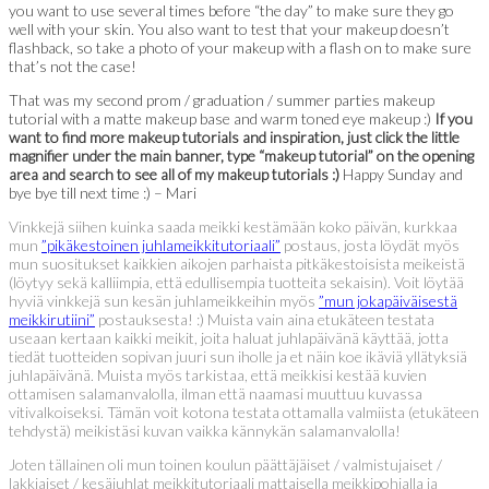
you want to use several times before “the day” to make sure they go
well with your skin. You also want to test that your makeup doesn’t
flashback, so take a photo of your makeup with a flash on to make sure
that’s not the case!
That was my second prom / graduation / summer parties makeup
tutorial with a matte makeup base and warm toned eye makeup :)
If you
want to find more makeup tutorials and inspiration, just click the little
magnifier under the main banner, type “makeup tutorial” on the opening
area and search to see all of my makeup tutorials :)
Happy Sunday and
bye bye till next time :) – Mari
Vinkkejä siihen kuinka saada meikki kestämään koko päivän, kurkkaa
mun
”pikäkestoinen juhlameikkitutoriaali”
postaus, josta löydät myös
mun suositukset kaikkien aikojen parhaista pitkäkestoisista meikeistä
(löytyy sekä kalliimpia, että edullisempia tuotteita sekaisin). Voit löytää
hyviä vinkkejä sun kesän juhlameikkeihin myös
”mun jokapäiväisestä
meikkirutiini”
postauksesta! :) Muista vain aina etukäteen testata
useaan kertaan kaikki meikit, joita haluat juhlapäivänä käyttää, jotta
tiedät tuotteiden sopivan juuri sun iholle ja et näin koe ikäviä yllätyksiä
juhlapäivänä. Muista myös tarkistaa, että meikkisi kestää kuvien
ottamisen salamanvalolla, ilman että naamasi muuttuu kuvassa
vitivalkoiseksi. Tämän voit kotona testata ottamalla valmiista (etukäteen
tehdystä) meikistäsi kuvan vaikka kännykän salamanvalolla!
Joten tällainen oli mun toinen koulun päättäjäiset / valmistujaiset /
lakkiaiset / kesäjuhlat meikkitutoriaali mattaisella meikkipohjalla ja