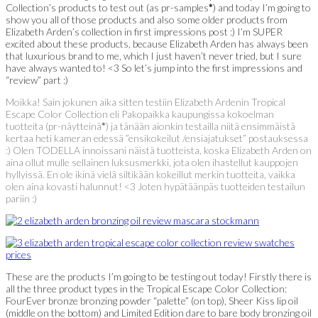
Collection’s products to test out (as pr-samples
*
) and today I’m going to
show you all of those products and also some older products from
Elizabeth Arden’s collection in first impressions post :) I’m SUPER
excited about these products, because Elizabeth Arden has always been
that luxurious brand to me, which I just haven’t never tried, but I sure
have always wanted to! <3 So let’s jump into the first impressions and
“review” part :)
Moikka! Sain jokunen aika sitten testiin Elizabeth Ardenin Tropical
Escape Color Collection eli Pakopaikka kaupungissa kokoelman
tuotteita (pr-näytteinä
*
) ja tänään aionkin testailla niitä ensimmäistä
kertaa heti kameran edessä ”ensikokeilut /ensiajatukset” postauksessa
:) Olen TODELLA innoissani näistä tuotteista, koska Elizabeth Arden on
aina ollut mulle sellainen luksusmerkki, jota olen ihastellut kauppojen
hyllyissä. En ole ikinä vielä siltikään kokeillut merkin tuotteita, vaikka
olen aina kovasti halunnut! <3 Joten hypätäänpäs tuotteiden testailun
pariin :)
These are the products I’m going to be testing out today! Firstly there is
all the three product types in the Tropical Escape Color Collection:
FourEver bronze bronzing powder “palette” (on top), Sheer Kiss lip oil
(middle on the bottom) and Limited Edition dare to bare body bronzing oil