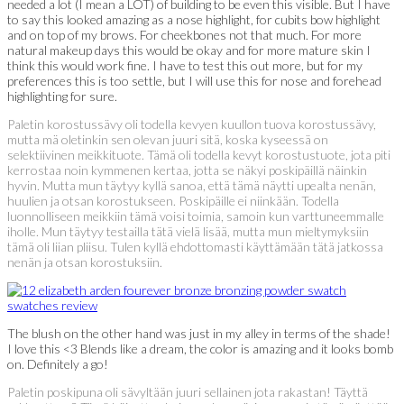
needed a lot (I mean a LOT) of building to be even this visible. But I have
to say this looked amazing as a nose highlight, for cubits bow highlight
and on top of my brows. For cheekbones not that much. For more
natural makeup days this would be okay and for more mature skin I
think this would work fine. I have to test this out more, but for my
preferences this is too settle, but I will use this for nose and forehead
highlighting for sure.
Paletin korostussävy oli todella kevyen kuullon tuova korostussävy,
mutta mä oletinkin sen olevan juuri sitä, koska kyseessä on
selektiivinen meikkituote. Tämä oli todella kevyt korostustuote, jota piti
kerrostaa noin kymmenen kertaa, jotta se näkyi poskipäillä näinkin
hyvin. Mutta mun täytyy kyllä sanoa, että tämä näytti upealta nenän,
huulien ja otsan korostukseen. Poskipäille ei niinkään. Todella
luonnolliseen meikkiin tämä voisi toimia, samoin kun varttuneemmalle
iholle. Mun täytyy testailla tätä vielä lisää, mutta mun mieltymyksiin
tämä oli liian pliisu. Tulen kyllä ehdottomasti käyttämään tätä jatkossa
nenän ja otsan korostuksiin.
The blush on the other hand was just in my alley in terms of the shade!
I love this <3 Blends like a dream, the color is amazing and it looks bomb
on. Definitely a go!
Paletin poskipuna oli sävyltään juuri sellainen jota rakastan! Täyttä