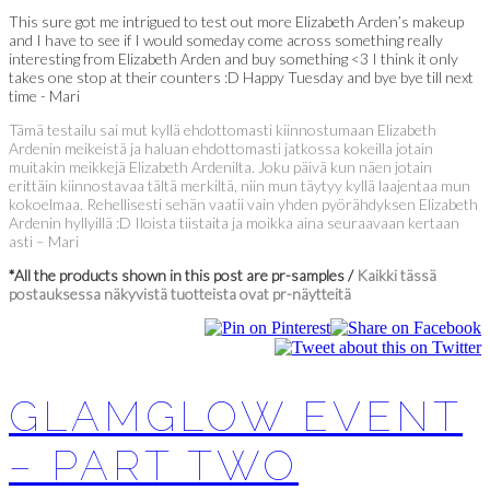
This sure got me intrigued to test out more Elizabeth Arden’s makeup
and I have to see if I would someday come across something really
interesting from Elizabeth Arden and buy something <3 I think it only
takes one stop at their counters :D Happy Tuesday and bye bye till next
time - Mari
Tämä testailu sai mut kyllä ehdottomasti kiinnostumaan Elizabeth
Ardenin meikeistä ja haluan ehdottomasti jatkossa kokeilla jotain
muitakin meikkejä Elizabeth Ardenilta. Joku päivä kun näen jotain
erittäin kiinnostavaa tältä merkiltä, niin mun täytyy kyllä laajentaa mun
kokoelmaa. Rehellisesti sehän vaatii vain yhden pyörähdyksen Elizabeth
Ardenin hyllyillä :D Iloista tiistaita ja moikka aina seuraavaan kertaan
asti – Mari
*All the products shown in this post are pr-samples /
Kaikki tässä
postauksessa näkyvistä tuotteista ovat pr-näytteitä
GLAMGLOW EVENT
– PART TWO