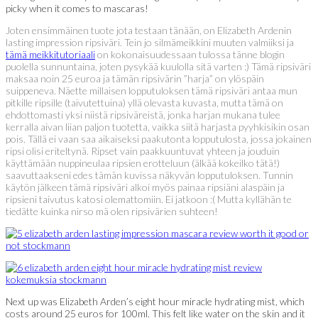
picky when it comes to mascaras!
Joten ensimmäinen tuote jota testaan tänään, on Elizabeth Ardenin
lasting impression ripsiväri. Tein jo silmämeikkini muuten valmiiksi ja
tämä meikkitutoriaali
on kokonaisuudessaan tulossa tänne blogin
puolella sunnuntaina, joten pysykää kuulolla sitä varten :) Tämä ripsiväri
maksaa noin 25 euroa ja tämän ripsivärin ”harja” on ylöspäin
suippeneva. Näette millaisen lopputuloksen tämä ripsiväri antaa mun
pitkille ripsille (taivutettuina) yllä olevasta kuvasta, mutta tämä on
ehdottomasti yksi niistä ripsiväreistä, jonka harjan mukana tulee
kerralla aivan liian paljon tuotetta, vaikka siitä harjasta pyyhkisikin osan
pois. Tällä ei vaan saa aikaiseksi paakutonta lopputulosta, jossa jokainen
ripsi olisi eriteltynä. Ripset vain paakkuuntuvat yhteen ja jouduin
käyttämään nuppineulaa ripsien erotteluun (älkää kokeilko tätä!)
saavuttaakseni edes tämän kuvissa näkyvän lopputuloksen. Tunnin
käytön jälkeen tämä ripsiväri alkoi myös painaa ripsiäni alaspäin ja
ripsieni taivutus katosi olemattomiin. Ei jatkoon :( Mutta kyllähän te
tiedätte kuinka nirso mä olen ripsivärien suhteen!
Next up was Elizabeth Arden’s eight hour miracle hydrating mist, which
costs around 25 euros for 100ml. This felt like water on the skin and it