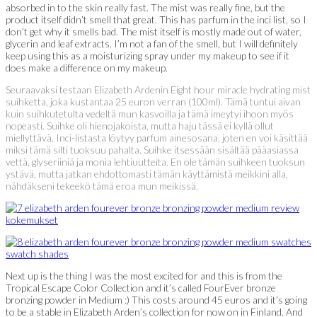
absorbed in to the skin really fast. The mist was really fine, but the
product itself didn’t smell that great. This has parfum in the inci list, so I
don’t get why it smells bad. The mist itself is mostly made out of water,
glycerin and leaf extracts. I’m not a fan of the smell, but I will definitely
keep using this as a moisturizing spray under my makeup to see if it
does make a difference on my makeup.
Seuraavaksi testaan Elizabeth Ardenin Eight hour miracle hydrating mist
suihketta, joka kustantaa 25 euron verran (100ml). Tämä tuntui aivan
kuin suihkutetulta vedeltä mun kasvoilla ja tämä imeytyi ihoon myös
nopeasti. Suihke oli hienojakoista, mutta haju tässä ei kyllä ollut
miellyttävä. Inci-listasta löytyy parfum ainesosana, joten en voi käsittää
miksi tämä silti tuoksuu pahalta. Suihke itsessään sisältää pääasiassa
vettä, glyseriiniä ja monia lehtiuutteita. En ole tämän suihkeen tuoksun
ystävä, mutta jatkan ehdottomasti tämän käyttämistä meikkini alla,
nähdäkseni tekeekö tämä eroa mun meikissä.
Next up is the thing I was the most excited for and this is from the
Tropical Escape Color Collection and it’s called FourEver bronze
bronzing powder in Medium :) This costs around 45 euros and it’s going
to be a stable in Elizabeth Arden’s collection for now on in Finland. And