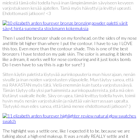
mielestä tämä olisi todella hyvä inan lämpimämmän sävyiseen kevyeen
varjostukseen kesää ajatellen. Tämä myös häivyttyi ja levittyi upeasti.
Ehdottomasti jatkoon! <3
Then I used the bronzer shade on my forehead, on the sides of my nose
and little bit higher than where I put the contour. I have to say I LOVE
this too. Even more than the contour shade. This is one of the best
bronzers I have tested on my pale skin. The color is amazing, it blends
like a dream, it works well for nose contouring and it just looks bomb.
Do I even have to say this is a go for sure? :)
Sitten käytin paletista löytyvää aurinkopuuteria mun hiusrajaan, nenän
sivuille ja inan noiden varjostusten yläpuolelle. Mun täytyy sanoa, että
mä RAKASTAN myös tätä. Vielä enemmän kuin tuota varjostussävyä.
Tämän täytyy olla yksi parhaimmista aurinkopuutereista, joita mä olen
löytänyt vaalealle iholle. Sävy on upea, tämä levittyy todella hyvin, toimii
hyvin myös nenän varjostuksiin ja näyttää vain kerrassaan upealta.
Täytyykö mun edes sanoa, että tämä menee ehdottomasti jatkoon? :)
The highlight was a settle one, like I expected it to be, because we are
talking about a high end makeup. It was a really REALLY settle and it