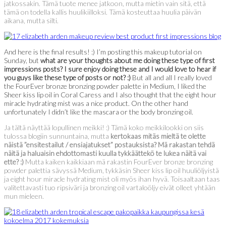
jatkossakin. Tämä tuote menee jatkoon, mutta mietin vain sitä, että
tämä on todella kallis huulikiilloksi. Tämä kosteuttaa huulia päivän
aikana, mutta silti.
And here is the final results! :) I’m posting this makeup tutorial on
Sunday, but
what are your thoughts about me doing these type of first
impressions posts? I sure enjoy doing these and I would love to hear if
you guys like these type of posts or not? :)
But all and all I really loved
the FourEver bronze bronzing powder palette in Medium, I liked the
Sheer kiss lip oil in Coral Caress and I also thought that the eight hour
miracle hydrating mist was a nice product. On the other hand
unfortunately I didn’t like the mascara or the body bronzing oil.
Ja tältä näyttää lopullinen meikki! :) Tämä koko meikkilookki on siis
tulossa blogiin sunnuntaina, mutta
kertokaas mitäs mieltä te olette
näistä ”ensitestailut / ensiajatukset” postauksista? Mä rakastan tehdä
näitä ja haluaisin ehdottomasti kuulla tykkäättekö te lukea näitä vai
ette? :)
Mutta kaiken kaikkiaan mä rakastin FourEver bronze bronzing
powder palettia sävyssä Medium, tykkäsin Sheer kiss lip oil huuliöljyistä
ja eight hour miracle hydrating mist oli myös ihan hyvä. Toisaaltaan taas
valitettavasti tuo ripsiväri ja bronzing oil vartaloöljy eivät olleet yhtään
mun mieleen.