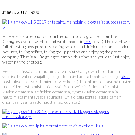
June 8, 2017 - 9:00
Hi! Here is some photos from the actual photographer from the
Glamglow event I went to and wrote about in
this
post :) The event was
full of testing new products, eating snacks and drinking lemonade, taking
pictures, taking selfies, taking group photos and enjoying the great
company. That is all I’m going to ramble this time and you can just enjoy
watching the photos :)
Heissan! Tässä olisi muutama kuva lisää Glamglowin tapahtuman
viralliselta valokuvaajalta ja kirjoittelinkin tuosta tapahtumasta jo
tässä
postauksessa itse ottamieni kuvien kera :) Tapahtuma oli täynnä uusien
tuotteiden testaamista, pikkusyötävien syömistä, limsan juomista,
kuvien ottamista, selfieiden ottamista, ryhmäkuvien ottamista ja
nauttimista mahtavasta seurasta. En aio tällä kertaa lätistä tämän
enempää, vaan saatte nauttia itse kuvista :)