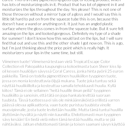
has lots of moisturizing oils in it. Product that has lot of pigment in it and
moisturizes the lips throughout the day. Yes please! This is not one of
those throw on without a mirror type of a gloss and I would say this is
little bit hard to put on from the squeeze tube this is on, because this
doesn’t have a wand or anything on it. It just has an angled plastic
surface where the gloss comes in from the squeeze tube. But it sure felt
amazing on the lips and looked gorgeous. Definitely my type of a shade
for summer! I don’t know how this would last on the lips, but I will sure
find that out and use this and the other shade I got now on. This is a go,
but I’m just thinking about the price point which is really high. It
moisturizers your lips in the same time, but still.
Viimeinen tuote! Viimeisenä testaan vielä Tropical Escape Color
Collection eli Pakopaikka kaupungissa kokoelmasta tuon Sheer kiss lip
oil kevyen huuliöljyn sävyssä Coral Caress, jonka hinta pyörii 25 euron
paikkeilla. Tämä on todella pigmenttinen huulikiillon tyyppinen tuote,
jossa on monia kosteuttavia öljyjä mukana. Tuote joka tuntuu sekä
näyttää huulikiillolta ja kosteuttaa samalla tehokkaasti huulia. Kyllä
kiitos! Tämä ei ole sellainen ”heitä huulille ilman peiliä” tyyppinen
huulikiilto ja sanoisin, että tätä on jopa hankala levittää suoraan
tuubista. Tässä tuotteessa ei siis ole minkäännäköistä erillistä varren
päässä olevaa aplikaattoria, vaan tuote puristuu tuubista vinolle
muovipinnalle, josta tuote levitetään huulille. Mutta tämä tuntui huulilla
älyttömän hyvältä ja näytti niin kauniilta. Ehdottomasti mun tyyppinen
sävy kesään! En tiedä vielä miten tämä kestää huulilla, mutta se jää
nähtäväksi. Jatkan ehdottomasti tämän ja toisen saamani sävyn käyttöä