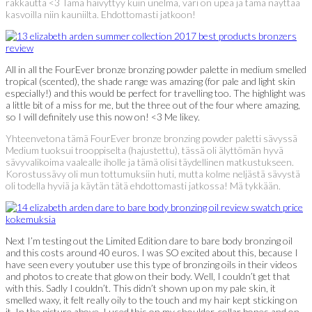
rakkautta <3 Tämä häivyttyy kuin unelma, väri on upea ja tämä näyttää
kasvoilla niin kauniilta. Ehdottomasti jatkoon!
All in all the FourEver bronze bronzing powder palette in medium smelled
tropical (scented), the shade range was amazing (for pale and light skin
especially!) and this would be perfect for travelling too. The highlight was
a little bit of a miss for me, but the three out of the four where amazing,
so I will definitely use this now on! <3 Me likey.
Yhteenvetona tämä FourEver bronze bronzing powder paletti sävyssä
Medium tuoksui trooppiselta (hajustettu), tässä oli älyttömän hyvä
sävyvalikoima vaalealle iholle ja tämä olisi täydellinen matkustukseen.
Korostussävy oli mun tottumuksiin huti, mutta kolme neljästä sävystä
oli todella hyviä ja käytän tätä ehdottomasti jatkossa! Mä tykkään.
Next I’m testing out the Limited Edition dare to bare body bronzing oil
and this costs around 40 euros. I was SO excited about this, because I
have seen every youtuber use this type of bronzing oils in their videos
and photos to create that glow on their body. Well, I couldn’t get that
with this. Sadly I couldn’t. This didn’t shown up on my pale skin, it
smelled waxy, it felt really oily to the touch and my hair kept sticking on
it. In the picture above, I used this on my shoulder, collar bones and on