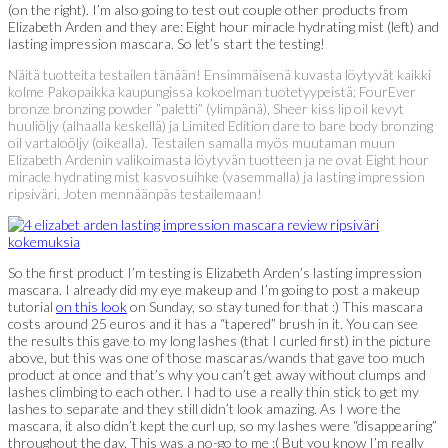
(on the right). I’m also going to test out couple other products from
Elizabeth Arden and they are: Eight hour miracle hydrating mist (left) and
lasting impression mascara. So let’s start the testing!
Näitä tuotteita testailen tänään! Ensimmäisenä kuvasta löytyvät kaikki
kolme Pakopaikka kaupungissa kokoelman tuotetyypeistä: FourEver
bronze bronzing powder ”paletti” (ylimpänä), Sheer kiss lip oil kevyt
huuliöljy (alhaalla keskellä) ja Limited Edition dare to bare body bronzing
oil vartaloöljy (oikealla). Testailen samalla myös muutaman muun
Elizabeth Ardenin valikoimasta löytyvän tuotteen ja ne ovat Eight hour
miracle hydrating mist kasvosuihke (vasemmalla) ja lasting impression
ripsiväri. Joten mennäänpäs testailemaan!
So the first product I’m testing is Elizabeth Arden’s lasting impression
mascara. I already did my eye makeup and I’m going to post a makeup
tutorial
on this look
on Sunday, so stay tuned for that :) This mascara
costs around 25 euros and it has a “tapered” brush in it. You can see
the results this gave to my long lashes (that I curled first) in the picture
above, but this was one of those mascaras/wands that gave too much
product at once and that’s why you can’t get away without clumps and
lashes climbing to each other. I had to use a really thin stick to get my
lashes to separate and they still didn’t look amazing. As I wore the
mascara, it also didn’t kept the curl up, so my lashes were “disappearing”
throughout the day. This was a no-go to me :( But you know I’m really