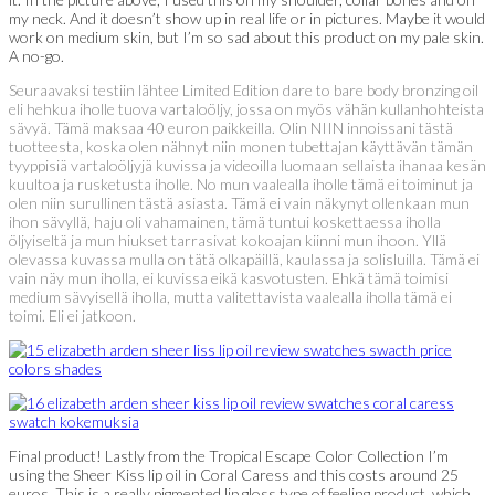
my neck. And it doesn’t show up in real life or in pictures. Maybe it would
work on medium skin, but I’m so sad about this product on my pale skin.
A no-go.
Seuraavaksi testiin lähtee Limited Edition dare to bare body bronzing oil
eli hehkua iholle tuova vartaloöljy, jossa on myös vähän kullanhohteista
sävyä. Tämä maksaa 40 euron paikkeilla. Olin NIIN innoissani tästä
tuotteesta, koska olen nähnyt niin monen tubettajan käyttävän tämän
tyyppisiä vartaloöljyjä kuvissa ja videoilla luomaan sellaista ihanaa kesän
kuultoa ja rusketusta iholle. No mun vaalealla iholle tämä ei toiminut ja
olen niin surullinen tästä asiasta. Tämä ei vain näkynyt ollenkaan mun
ihon sävyllä, haju oli vahamainen, tämä tuntui koskettaessa iholla
öljyiseltä ja mun hiukset tarrasivat kokoajan kiinni mun ihoon. Yllä
olevassa kuvassa mulla on tätä olkapäillä, kaulassa ja solisluilla. Tämä ei
vain näy mun iholla, ei kuvissa eikä kasvotusten. Ehkä tämä toimisi
medium sävyisellä iholla, mutta valitettavista vaalealla iholla tämä ei
toimi. Eli ei jatkoon.
Final product! Lastly from the Tropical Escape Color Collection I’m
using the Sheer Kiss lip oil in Coral Caress and this costs around 25
euros. This is a really pigmented lip gloss type of feeling product, which