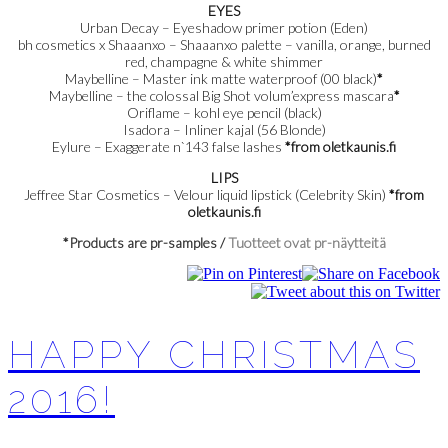
EYES
Urban Decay – Eyeshadow primer potion (Eden)
bh cosmetics x Shaaanxo – Shaaanxo palette – vanilla, orange, burned
red, champagne & white shimmer
Maybelline – Master ink matte waterproof (00 black)
*
Maybelline – the colossal Big Shot volum’express mascara
*
Oriflame – kohl eye pencil (black)
Isadora – Inliner kajal (56 Blonde)
Eylure – Exaggerate n`143 false lashes
*from oletkaunis.fi
LIPS
Jeffree Star Cosmetics – Velour liquid lipstick (Celebrity Skin)
*from
oletkaunis.fi
*Products are pr-samples /
Tuotteet ovat pr-näytteitä
HAPPY CHRISTMAS
2016!