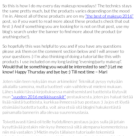
So this is how I do my every day makeup nowadays! The technics stays
the same pretty much, but the products varies depending on the mood
I’m in. Almost all of these products are on my
”the best of makeup 2016”
post, so if you want to read more about these products check that out
first :) And if something you are looking for is not on that post, use my
blog’s search under the banner to find more about the product (or
anything else!).
So hopefully this was helpful to you and if you have any questions
please ask them on the comment section below and I will answer to
your questions :) I’m also thinking of doing a tutorial like this with
products I use included on my long lasting “evening/party makeup”.
Would that be something you would be interested to see? :) Let me
know! Happy Thursday and bye bye :) Till next time – Mari
Joten näin teen nykyään mun arkimeikin! Tekniikat pysyy nykyään
aikalailla samoina, mutta tuotteet vain vaihtelevat mieleni mukaan.
Lähes kaikki tässä kirjoituksessa mainitsemistani tuotteista löytyvät
mun
”vuoden 2016 meikkisuosikit”
postauksesta, joten jos haluat tietää
lisää näistä tuotteista, kurkkaa ihmeessä tuo postaus :) Ja jos et löydä
etsimääsi tuotetta tuolta, voit aina etsiä sitä blogini hakukentästä
painamalla bannerin alla olevaa suurennuslasia.
Toivottavasti tämä oli teille hyödyllinen postaus ja jos sulla jäi jotain
kysyttävää jostakin niin kysy ihmeessä siitä alempana kommenteissa
niin mä vastailen :) Mietin myös tällaisen tutoriaalin tekemistä