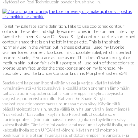
käytössä on Real Techniquesin powder brush sivellin.
To get my pale face some definition, I like to use cooltoned contour
colors in the winter and slightly warmer tones in the summer. Lately my
favorite has been Kat von D’s Shade & Light contour palette’s cooltoned
contour shade that is on the left in the palette. This is the shade I
normally use in the winter, but in these pictures I used my favorite
warmer toned bronzer. Too faced milk chocolate soleil, which is perfect
bronzer shade, IF you are as pale as me. This doesn’t work on light or
medium skin, but on fair skin it’s gorgeous! I use both of these colors to
bronze up my face under the cheekbones and on my forehead. My
absolutely favorite bronzer/contour brush is Morphe Brushes E34!
Saadakseni kalpeaan ihooni vähän valoa ja varjoa, käytän talvisin
kylmänsävyistä varjostussävyä ja kesällä sitten enemmän lämpimään
taittavaa aurinkopuuteria. Lähiaikoina lempparini kylmäsävyisistä
varjostuspuutereista on ollut Kat von D:n Shade & Light
varjostuspaletin vasemmassa reunassa oleva sävy. Käytän tätä
pääsääntöisesti talvisin, mutta välillä kun haluan vähän lämpimämpää
”rusketusta” kasvoilleni käytän Too Faced milk chocolate soleil
aurinkopuuteria (niin kuin näissä kuvissa), joka on täydellinen sävy
kalpea ihoisille. Tämä ei toimi vaalealla tai medium sävyisellä iholla, mutta
kalpealla iholla se on UPEAN näköinen! Käytän näitä molempia
poskiluun alla ja otsani hiusrajassa. Ehdoton lempparini varjostus- ja