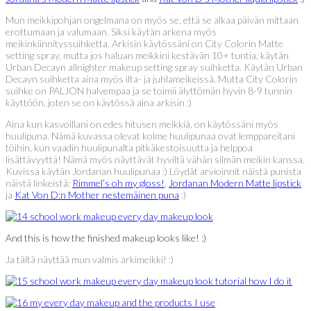
Mun meikkipohjan ongelmana on myös se, että se alkaa päivän mittaan
erottumaan ja valumaan. Siksi käytän arkena myös
meikinkiinnityssuihketta. Arkisin käytössäni on City Colorin Matte
setting spray, mutta jos haluan meikkini kestävän 10+ tuntia, käytän
Urban Decayn allnighter makeup setting spray suihketta. Käytän Urban
Decayn suihketta aina myös ilta- ja juhlameikeissä. Mutta City Colorin
suihke on PALJON halvempaa ja se toimii älyttömän hyvin 8-9 tunnin
käyttöön, joten se on käytössä aina arkisin :)
Aina kun kasvoillani on edes hitusen meikkiä, on käytössäni myös
huulipuna. Nämä kuvassa olevat kolme huulipunaa ovat lemppareitani
töihin, kun vaadin huulipunalta pitkäkestoisuutta ja helppoa
lisättävyyttä! Nämä myös näyttävät hyviltä vähän silmän meikin kanssa.
Kuvissa käytän Jordanan huulipunaa :) Löydät arvioinnit näistä punista
näistä linkeistä:
Rimmel’s oh my gloss!
,
Jordanan Modern Matte lipstick
ja
Kat Von D:n Mother nestemäinen puna
:)
And this is how the finished makeup looks like! :)
Ja tältä näyttää mun valmis arkimeikki! :)