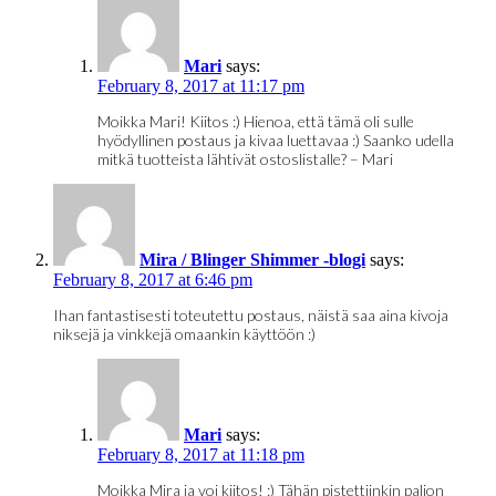
Mari
says:
February 8, 2017 at 11:17 pm
Moikka Mari! Kiitos :) Hienoa, että tämä oli sulle
hyödyllinen postaus ja kivaa luettavaa :) Saanko udella
mitkä tuotteista lähtivät ostoslistalle? – Mari
Mira / Blinger Shimmer -blogi
says:
February 8, 2017 at 6:46 pm
Ihan fantastisesti toteutettu postaus, näistä saa aina kivoja
niksejä ja vinkkejä omaankin käyttöön :)
Mari
says:
February 8, 2017 at 11:18 pm
Moikka Mira ja voi kiitos! :) Tähän pistettiinkin paljon