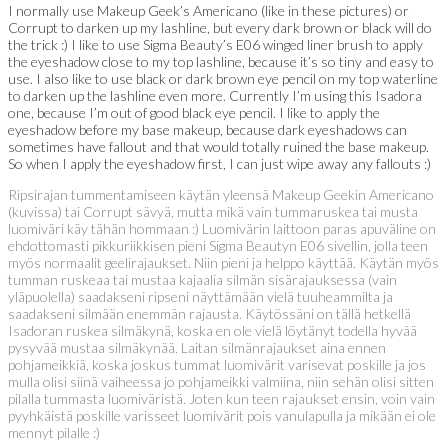
I normally use Makeup Geek’s Americano (like in these pictures) or
Corrupt to darken up my lashline, but every dark brown or black will do
the trick :) I like to use Sigma Beauty’s E06 winged liner brush to apply
the eyeshadow close to my top lashline, because it’s so tiny and easy to
use. I also like to use black or dark brown eye pencil on my top waterline
to darken up the lashline even more. Currently I’m using this Isadora
one, because I’m out of good black eye pencil. I like to apply the
eyeshadow before my base makeup, because dark eyeshadows can
sometimes have fallout and that would totally ruined the base makeup.
So when I apply the eyeshadow first, I can just wipe away any fallouts :)
Ripsirajan tummentamiseen käytän yleensä Makeup Geekin Americano
(kuvissa) tai Corrupt sävyä, mutta mikä vain tummaruskea tai musta
luomiväri käy tähän hommaan :) Luomivärin laittoon paras apuväline on
ehdottomasti pikkuriikkisen pieni Sigma Beautyn E06 sivellin, jolla teen
myös normaalit geelirajaukset. Niin pieni ja helppo käyttää. Käytän myös
tumman ruskeaa tai mustaa kajaalia silmän sisärajauksessa (vain
yläpuolella) saadakseni ripseni näyttämään vielä tuuheammilta ja
saadakseni silmään enemmän rajausta. Käytössäni on tällä hetkellä
Isadoran ruskea silmäkynä, koska en ole vielä löytänyt todella hyvää
pysyvää mustaa silmäkynää. Laitan silmänrajaukset aina ennen
pohjameikkiä, koska joskus tummat luomivärit varisevat poskille ja jos
mulla olisi siinä vaiheessa jo pohjameikki valmiina, niin sehän olisi sitten
pilalla tummasta luomiväristä. Joten kun teen rajaukset ensin, voin vain
pyyhkäistä poskille varisseet luomivärit pois vanulapulla ja mikään ei ole
mennyt pilalle :)