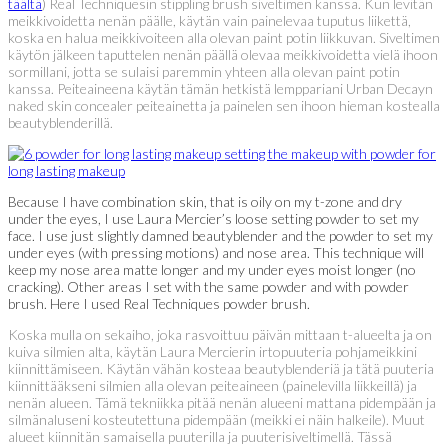
täältä
) Real Techniquesin stippling brush siveltimen kanssa. Kun levitän
meikkivoidetta nenän päälle, käytän vain painelevaa tuputus liikettä,
koska en halua meikkivoiteen alla olevan paint potin liikkuvan. Siveltimen
käytön jälkeen taputtelen nenän päällä olevaa meikkivoidetta vielä ihoon
sormillani, jotta se sulaisi paremmin yhteen alla olevan paint potin
kanssa. Peiteaineena käytän tämän hetkistä lemppariani Urban Decayn
naked skin concealer peiteainetta ja painelen sen ihoon hieman kostealla
beautyblenderillä.
Because I have combination skin, that is oily on my t-zone and dry
under the eyes, I use Laura Mercier’s loose setting powder to set my
face. I use just slightly damned beautyblender and the powder to set my
under eyes (with pressing motions) and nose area. This technique will
keep my nose area matte longer and my under eyes moist longer (no
cracking). Other areas I set with the same powder and with powder
brush. Here I used Real Techniques powder brush.
Koska mulla on sekaiho, joka rasvoittuu päivän mittaan t-alueelta ja on
kuiva silmien alta, käytän Laura Mercierin irtopuuteria pohjameikkini
kiinnittämiseen. Käytän vähän kosteaa beautyblenderiä ja tätä puuteria
kiinnittääkseni silmien alla olevan peiteaineen (painelevilla liikkeillä) ja
nenän alueen. Tämä tekniikka pitää nenän alueeni mattana pidempään ja
silmänaluseni kosteutettuna pidempään (meikki ei näin halkeile). Muut
alueet kiinnitän samaisella puuterilla ja puuterisiveltimellä. Tässä