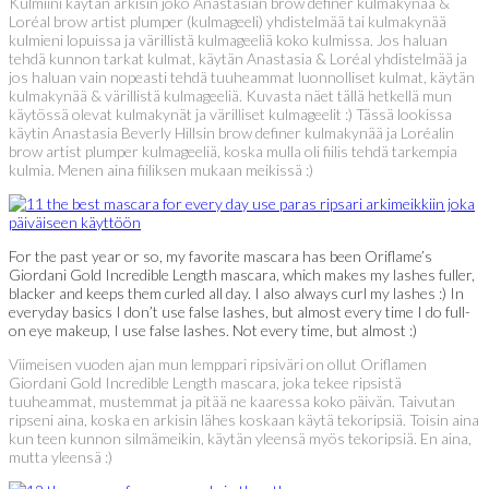
Kulmiini käytän arkisin joko Anastasian brow definer kulmakynää &
Loréal brow artist plumper (kulmageeli) yhdistelmää tai kulmakynää
kulmieni lopuissa ja värillistä kulmageeliä koko kulmissa. Jos haluan
tehdä kunnon tarkat kulmat, käytän Anastasia & Loréal yhdistelmää ja
jos haluan vain nopeasti tehdä tuuheammat luonnolliset kulmat, käytän
kulmakynää & värillistä kulmageeliä. Kuvasta näet tällä hetkellä mun
käytössä olevat kulmakynät ja värilliset kulmageelit :) Tässä lookissa
käytin Anastasia Beverly Hillsin brow definer kulmakynää ja Loréalin
brow artist plumper kulmageeliä, koska mulla oli fiilis tehdä tarkempia
kulmia. Menen aina fiiliksen mukaan meikissä :)
For the past year or so, my favorite mascara has been Oriflame’s
Giordani Gold Incredible Length mascara, which makes my lashes fuller,
blacker and keeps them curled all day. I also always curl my lashes :) In
everyday basics I don’t use false lashes, but almost every time I do full-
on eye makeup, I use false lashes. Not every time, but almost :)
Viimeisen vuoden ajan mun lemppari ripsiväri on ollut Oriflamen
Giordani Gold Incredible Length mascara, joka tekee ripsistä
tuuheammat, mustemmat ja pitää ne kaaressa koko päivän. Taivutan
ripseni aina, koska en arkisin lähes koskaan käytä tekoripsiä. Toisin aina
kun teen kunnon silmämeikin, käytän yleensä myös tekoripsiä. En aina,
mutta yleensä :)