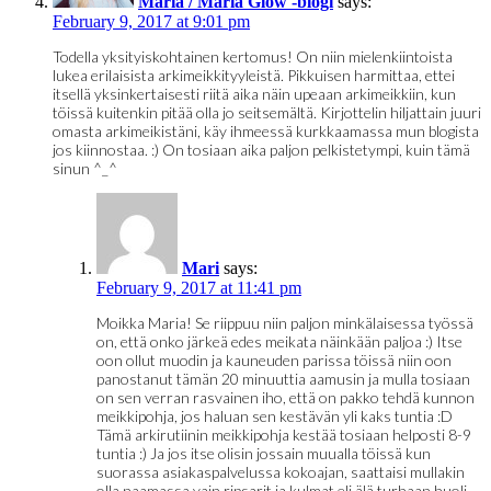
Maria / Maria Glow -blogi
says:
February 9, 2017 at 9:01 pm
Todella yksityiskohtainen kertomus! On niin mielenkiintoista
lukea erilaisista arkimeikkityyleistä. Pikkuisen harmittaa, ettei
itsellä yksinkertaisesti riitä aika näin upeaan arkimeikkiin, kun
töissä kuitenkin pitää olla jo seitsemältä. Kirjottelin hiljattain juuri
omasta arkimeikistäni, käy ihmeessä kurkkaamassa mun blogista
jos kiinnostaa. :) On tosiaan aika paljon pelkistetympi, kuin tämä
sinun ^_^
Mari
says:
February 9, 2017 at 11:41 pm
Moikka Maria! Se riippuu niin paljon minkälaisessa työssä
on, että onko järkeä edes meikata näinkään paljoa :) Itse
oon ollut muodin ja kauneuden parissa töissä niin oon
panostanut tämän 20 minuuttia aamusin ja mulla tosiaan
on sen verran rasvainen iho, että on pakko tehdä kunnon
meikkipohja, jos haluan sen kestävän yli kaks tuntia :D
Tämä arkirutiinin meikkipohja kestää tosiaan helposti 8-9
tuntia :) Ja jos itse olisin jossain muualla töissä kun
suorassa asiakaspalvelussa kokoajan, saattaisi mullakin
olla naamassa vain ripsarit ja kulmat eli älä turhaan huoli