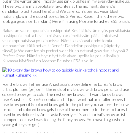
but in the winter time I mostly use pink blushes in my everyday makeup.
These two are my absolutely favorites at the moment: Benefit’s
dandelion blush (used here) and We care icon’s perfect wear blush
natural glow in the duo shade called 2 Perfect Rose. I think these two
look gorgeous on fair skin :) Here I’m using Morphe Brushes E53 brush.
Rakastan vaaleanpunaisia poskipunia! Kesällä käytän myös persikkaisia
poskipunia, mutta talvisin pitäydyn arkimeikissäni pääsääntöisesti
vaaleanpunaisissa poskipunissa. Nämä kaksi ovat ehdottomia
lemppareitani tällä hetkellä: Benefit Dandelion poskipuna (käytetty
tässä) ja We care Iconin perfect wear blush natural glow duo sävyssä 2
Perfect Rose. Nämä sävyt näyttävät aivan upeilta kalpealla iholla :)
Kuvassa käytössä on Morphe Brushes E53 sivellin.
For the brows I ether use Anastasia’s brow definer & Loréal’s brow
artist plumber (gel) or fill the ends of my brows with brow pencil and use
colored brow gel to color the rest of my brows. If I want fancy brows I
use Anastasia & Loréal combo and if I just want natural fuller brows I
use brow pencil & colored brow gel. In the picture you can see the brow
pencils and colored brow gels I use at the moment :) In these pictures I
used brow definer by Anastasia Beverly Hill’s and Loréal’s brow artist
plumper, because I was feeling the fancy brows. You have to go where
your gut says to go :)