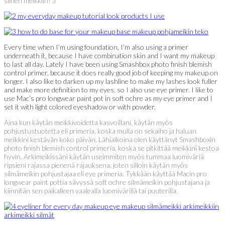
siihen meikkiin! :)
Every time when I’m using foundation, I’m also using a primer
underneath it, because I have combination skin and I want my makeup
to last all day. Lately I have been using Smashbox photo finish blemish
control primer, because it does really good job of keeping my makeup on
longer. I also like to darken up my lashline to make my lashes look fuller
and make more definition to my eyes, so I also use eye primer. I like to
use Mac’s pro longwear paint pot in soft ochre as my eye primer and I
set it with light colored eyeshadow or with powder.
Aina kun käytän meikkivoidetta kasvoillani, käytän myös
pohjustustuotetta eli primeria, koska mulla on sekaiho ja haluan
meikkini kestävän koko päivän. Lähiaikoina olen käyttänyt Smashboxin
photo finish blemish control primeria, koska se pitkittää meikkini kestoa
hyvin. Arkimeikissäni käytän useimmiten myös tummaa luomiväriä
ripsieni rajassa pienenä rajauksena, joten silloin käytän myös
silmämeikin pohjustajaa eli eye primeria. Tykkään käyttää Macin pro
longwear paint pottia sävyssä soft ochre silmämeikin pohjustajana ja
kiinnitän sen paikalleen vaalealla luomivärillä tai puuterilla.