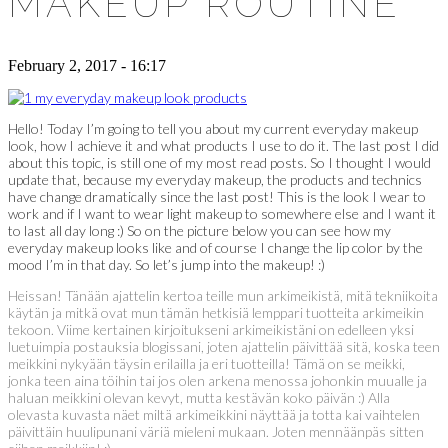
MAKEUP ROUTINE
February 2, 2017 - 16:17
Hello! Today I’m going to tell you about my current everyday makeup
look, how I achieve it and what products I use to do it. The last post I did
about this topic, is still one of my most read posts. So I thought I would
update that, because my everyday makeup, the products and technics
have change dramatically since the last post! This is the look I wear to
work and if I want to wear light makeup to somewhere else and I want it
to last all day long :) So on the picture below you can see how my
everyday makeup looks like and of course I change the lip color by the
mood I’m in that day. So let’s jump into the makeup! :)
Heissan! Tänään ajattelin kertoa teille mun arkimeikistä, mitä tekniikoita
käytän ja mitkä ovat mun tämän hetkisiä lemppari tuotteita arkimeikin
tekoon. Viime kertainen kirjoitukseni arkimeikistäni on edelleen yksi
luetuimpia postauksia blogissani, joten ajattelin päivittää sitä, koska teen
meikkini nykyään täysin erilailla ja eri tuotteilla! Tämä on se meikki,
jonka teen aina töihin tai jos olen arkena menossa johonkin muualle ja
haluan meikkini olevan kevyt, mutta kestävän koko päivän :) Alla
olevasta kuvasta näet miltä arkimeikkini näyttää ja totta kai vaihtelen
päivittäin huulipunani väriä mieleni mukaan. Joten mennäänpäs sitten