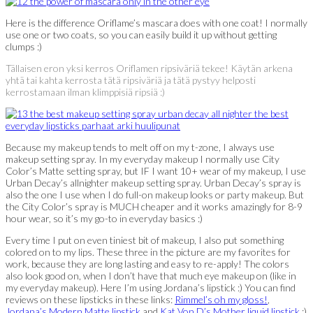
Here is the difference Oriflame’s mascara does with one coat! I normally
use one or two coats, so you can easily build it up without getting
clumps :)
Tällaisen eron yksi kerros Oriflamen ripsiväriä tekee! Käytän arkena
yhtä tai kahta kerrosta tätä ripsiväriä ja tätä pystyy helposti
kerrostamaan ilman klimppisiä ripsiä :)
Because my makeup tends to melt off on my t-zone, I always use
makeup setting spray. In my everyday makeup I normally use City
Color’s Matte setting spray, but IF I want 10+ wear of my makeup, I use
Urban Decay’s allnighter makeup setting spray. Urban Decay’s spray is
also the one I use when I do full-on makeup looks or party makeup. But
the City Color’s spray is MUCH cheaper and it works amazingly for 8-9
hour wear, so it’s my go-to in everyday basics :)
Every time I put on even tiniest bit of makeup, I also put something
colored on to my lips. These three in the picture are my favorites for
work, because they are long lasting and easy to re-apply! The colors
also look good on, when I don’t have that much eye makeup on (like in
my everyday makeup). Here I’m using Jordana’s lipstick :) You can find
reviews on these lipsticks in these links:
Rimmel’s oh my gloss!
,
Jordana’s Modern Matte lipstick
and
Kat Von D’s Mother liquid lipstick
:)