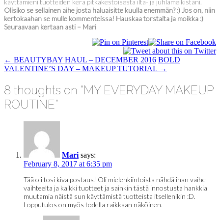
käyttämieni tuotteiden kera pitkäkestoisesta ilta- ja juhlameikistäni.
Olisiko se sellainen aihe josta haluaisitte kuulla enemmän? :) Jos on, niin
kertokaahan se mulle kommenteissa! Hauskaa torstaita ja moikka :)
Seuraavaan kertaan asti – Mari
POST
←
BEAUTYBAY HAUL – DECEMBER 2016
BOLD
VALENTINE’S DAY – MAKEUP TUTORIAL
→
NAVIGATION
8 thoughts on “
MY EVERYDAY MAKEUP
ROUTINE
”
Mari
says:
February 8, 2017 at 6:35 pm
Tää oli tosi kiva postaus! Oli mielenkiintoista nähdä ihan vaihe
vaihteelta ja kaikki tuotteet ja sainkin tästä innostusta hankkia
muutamia näistä sun käyttämistä tuotteista itsellenikin :D.
Lopputulos on myös todella raikkaan näköinen.