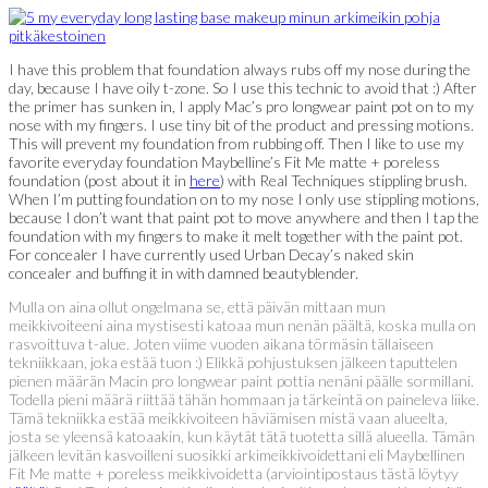
I have this problem that foundation always rubs off my nose during the
day, because I have oily t-zone. So I use this technic to avoid that :) After
the primer has sunken in, I apply Mac’s pro longwear paint pot on to my
nose with my fingers. I use tiny bit of the product and pressing motions.
This will prevent my foundation from rubbing off. Then I like to use my
favorite everyday foundation Maybelline’s Fit Me matte + poreless
foundation (post about it in
here
) with Real Techniques stippling brush.
When I’m putting foundation on to my nose I only use stippling motions,
because I don’t want that paint pot to move anywhere and then I tap the
foundation with my fingers to make it melt together with the paint pot.
For concealer I have currently used Urban Decay’s naked skin
concealer and buffing it in with damned beautyblender.
Mulla on aina ollut ongelmana se, että päivän mittaan mun
meikkivoiteeni aina mystisesti katoaa mun nenän päältä, koska mulla on
rasvoittuva t-alue. Joten viime vuoden aikana törmäsin tällaiseen
tekniikkaan, joka estää tuon :) Elikkä pohjustuksen jälkeen taputtelen
pienen määrän Macin pro longwear paint pottia nenäni päälle sormillani.
Todella pieni määrä riittää tähän hommaan ja tärkeintä on paineleva liike.
Tämä tekniikka estää meikkivoiteen häviämisen mistä vaan alueelta,
josta se yleensä katoaakin, kun käytät tätä tuotetta sillä alueella. Tämän
jälkeen levitän kasvoilleni suosikki arkimeikkivoidettani eli Maybellinen
Fit Me matte + poreless meikkivoidetta (arviointipostaus tästä löytyy