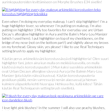
aurinkopuutereiden levittämiseen on Morphe Brushes E34 sivellin!
Even when I’m doing my everyday makeup, I can’t skip highlighter! I’m a
huge highlighter lover, so whenever I’m putting on makeup, I’m also
putting on highlighter :) My too favorites for everyday use are Urban
Decay’s afterglow highlighter in Aura and the Balm’s Mary-Lou Manizer
(which I used here). I put highlighter on top of my cheekbones, on the
bridge of my nose (not on the bottom part!) and slightly above my brows
on my forehead. Glowy skin, yes please! I like to use Real Techniques
setting brush to apply my highlighter.
Käytän perus arkimeikissäni korostussävyä eli highlighteria! Olen suuri
highlighter fani, joten aina kun mulla on meikkiä kasvoilla, on mulla
käytössä myös korostuspuuteri :) Mun kaksi suosikkia arkimeikkiin
ovat Urban Decayn afterglow sävyssä Aura ja the Balmin Mary-Lou
Manizer (jota käytin näissä kuvissa). Käytän korostuspuuteria
poskiluun päällä, nenän varressa (ei nenän alaosassa) ja hieman
kulmieni yläpuolella kohti hiusrajaa. Hehkuva iho, kyllä kiitos! Tähän
käytän Real Techniquesin setting brush sivellintä.
I love light pink blushes! In the summer I will also use peachy blushes,