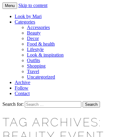
Skip to content
Menu
Makeup & beauty blog
LOOK BY MARI
Look by Mari
Categories
Accessories
Beauty
Decor
Food & health
Lifestyle
Look & inspiration
Outfits
Shopping
Travel
Uncategorized
Archive
Follow
Contact
Search for:
TAG ARCHIVES:
BEAUTY EVENT