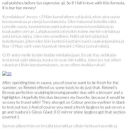
nail polishes before (so expensive :p). So if I fall in love with this formula,
it is bye bye money!
Kynsilakkoa! Jessss <3 Näin kynsitaiteen ystävänä, etsin aina uusia
koostumuksia ja värejä kynsilakoista. Olen halunnut kokeilla näitä
Lorealin uusia, kauneimman pakkauksen omaavia kynsilakkoja jo
kuukauden verran. Lahjakasseista löytyikin kolme merkin värilakkaa
sekä kirkas lakka. Olen niin onnellinen. Näitä oli heti päästävä
kokeilemaan, joten eilen tein kynteni käyttäen tuota vaaleanpunaista ja
lilaa <3 Nuo värit vaan huusivat nimeäni :) Kiitos Loreal näistä.
O.P.I antoi meille testiin heidän minilakkojaan. En ole itse vieläkään
testannut opin lakkoja, koska ne ovat niin kalliita. Joten jos nyt sitten
rakastun tähän koostumukseen, se on sitten moikka rahat!
After spending time in sauna, you of course want to be fresh for the
summer, so Rimmel offered us some tools to do just that. Rimmel’s
Bronze perfection sculpting bronzing powder duo with a bronzer and a
highlighter. Hopefully this duo becomes my favorite, because it would be
so easy to travel with! They also got us Colour precise eyeliner in black
to test out too :) And of course you need a fresh lip gloss to put on on a
go and Isadora’s Gloss Glacé 3-D mirror shine lip gloss got that section
covered :)
Saunan jälkeenhän on kesällä kiva laittaa vähän hehkua kasvoille ja