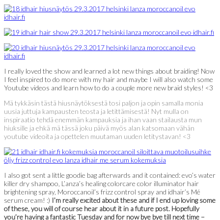
I really loved the show and learned a lot new things about braiding! Now
I feel inspired to do more with my hair and maybe I will also watch some
Youtube videos and learn how to do a couple more new braid styles! <3
Mä tykkäsin tästä hiusnäytöksestä tosi paljon ja opin samalla monia
uusia juttuja kampausten teosta ja letittämisestä! Nyt mulla on
inspiraatio tehdä enemmän kampauksia ja ihan vaan stailausta mun
hiuksille ja ehkä mä tässä joku päivä myös alan katsomaan vähän
youtube videoita ja opettelen muutaman uuden letitystavan! <3
I also got sent a little goodie bag afterwards and it contained: evo’s water
killer dry shampoo, L’anza’s healing colorcare color illuminator hair
brightening spray, Moroccanoil’s frizz control spray and idhair’s Mé
serum cream! :)
I’m really excited about these and if I end up loving some
of these, you will of course hear about it in a future post. Hopefully
you’re having a fantastic Tuesday and for now bye bye till next time –