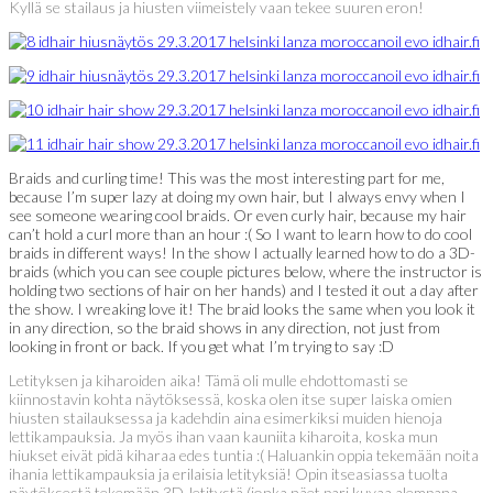
Kyllä se stailaus ja hiusten viimeistely vaan tekee suuren eron!
Braids and curling time! This was the most interesting part for me,
because I’m super lazy at doing my own hair, but I always envy when I
see someone wearing cool braids. Or even curly hair, because my hair
can’t hold a curl more than an hour :( So I want to learn how to do cool
braids in different ways! In the show I actually learned how to do a 3D-
braids (which you can see couple pictures below, where the instructor is
holding two sections of hair on her hands) and I tested it out a day after
the show. I wreaking love it! The braid looks the same when you look it
in any direction, so the braid shows in any direction, not just from
looking in front or back. If you get what I’m trying to say :D
Letityksen ja kiharoiden aika! Tämä oli mulle ehdottomasti se
kiinnostavin kohta näytöksessä, koska olen itse super laiska omien
hiusten stailauksessa ja kadehdin aina esimerkiksi muiden hienoja
lettikampauksia. Ja myös ihan vaan kauniita kiharoita, koska mun
hiukset eivät pidä kiharaa edes tuntia :( Haluankin oppia tekemään noita
ihania lettikampauksia ja erilaisia letityksiä! Opin itseasiassa tuolta
näytöksestä tekemään 3D-letitystä (jonka näet pari kuvaa alempana