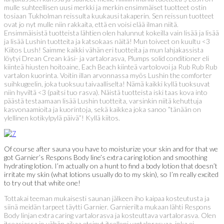
mulle suhteellisen uusi merkki ja merkin ensimmäiset tuotteet ostin
tosiaan Tukholman reissulta kuukausi takaperin. Sen reissun tuotteet
ovat jo nyt mulle niin rakkaita, että en voisi elää ilman niitä.
Ensimmäisistä tuotteista lähtien olen halunnut kokeilla vain lisää ja lisää
ja lisää Lushin tuotteita ja katsokaas näitä! Mun toiveet on kuultu <3
Kiitos Lush! Saimme kaikki vähän eri tuotteita ja mun lahjakassista
löytyi Drean Crean käsi- ja vartalorasva, Plumps solid conditioner eli
kiinteä hiusten hoitoaine, Each Beach kiinteä vartolovoi ja Rub Rub Rub
vartalon kuorinta. Voitin illan arvonnassa myös Lushin the comforter
suihkugeelin, joka tuoksuu taivaalliselta! Nämä kaikki kyllä tuoksuvat
niin hyviltä <3 (paitsi tuo rasva). Näistä tuotteista iski taas kova into
päästä testaamaan lisää Lushin tuotteita, varsinkin niitä kehuttuja
kasvonaamioita ja kuorintoja, sekä kaikkea joka sanoo ”tänään on
ylellinen kotikylpylä päivä”! Kyllä kiitos.
Of course after sauna you have to moisturize your skin and for that we
got Garnier’s Respons Body line’s extra caring lotion and smoothing
hydrating lotion. I’m actually on a hunt to find a body lotion that doesn’t
irritate my skin (what lotions usually do to my skin), so I’m really excited
to try out that white one!
Tottakai teeman mukaisesti saunan jälkeen iho kaipaa kosteutusta ja
siinä meidän tarpeet täytti Garnier. Garnierilta mukaan lähti Respons
Body linjan extra caring vartalorasva ja kosteuttava vartalorasva. Olen
itseasiassa jo vähän aikaa etsinyt itselleni vartalorasvaa, joka ei