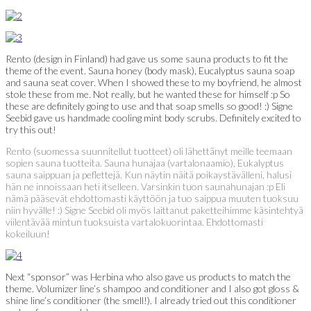
Rento (design in Finland) had gave us some sauna products to fit the
theme of the event. Sauna honey (body mask), Eucalyptus sauna soap
and sauna seat cover. When I showed these to my boyfriend, he almost
stole these from me. Not really, but he wanted these for himself :p So
these are definitely going to use and that soap smells so good! :) Signe
Seebid gave us handmade cooling mint body scrubs. Definitely excited to
try this out!
Rento (suomessa suunnitellut tuotteet) oli lähettänyt meille teemaan
sopien sauna tuotteita. Sauna hunajaa (vartalonaamio), Eukalyptus
sauna saippuan ja peflettejä. Kun näytin näitä poikaystävälleni, halusi
hän ne innoissaan heti itselleen. Varsinkin tuon saunahunajan :p Eli
nämä pääsevät ehdottomasti käyttöön ja tuo saippua muuten tuoksuu
niin hyvälle! :) Signe Seebid oli myös laittanut paketteihimme käsintehtyä
viilentävää mintun tuoksuista vartalokuorintaa. Ehdottomasti
kokeiluun!
Next “sponsor” was Herbina who also gave us products to match the
theme. Volumizer line’s shampoo and conditioner and I also got gloss &
shine line’s conditioner (the smell!). I already tried out this conditioner