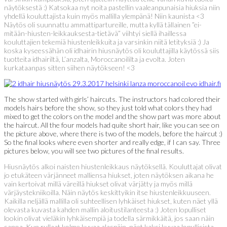
näytöksestä :) Katsokaa nyt noita pastellin vaaleanpunaisia hiuksia niin
yhdellä kouluttajista kuin myös mallilla ylempänä! Niin kaunista <3
Näytös oli suunnattu ammattipartureille, mutta kyllä tällainen ”ei-
mitään-hiusten-leikkauksesta-tietävä” viihtyi siellä ihaillessa
kouluttajien tekemiä hiustenleikkuita ja varsinkin niitä letityksiä :) Ja
koska kyseessähän oli idhairin hiusnäytös oli kouluttajilla käytössä siis
tuotteita idhairiltä, L’anzalta, Moroccanoililta ja evolta. Joten
kurkataanpas sitten siihen näytökseen! <3
The show started with girls’ haircuts. The instructors had colored their
models hairs before the show, so they just told what colors they had
mixed to get the colors on the model and the show part was more about
the haircut. All the four models had quite short hair, like you can see on
the picture above, where there is two of the models, before the haircut :)
So the final looks where even shorter and really edge, if I can say. Three
pictures below, you will see two pictures of the final results.
Hiusnäytös alkoi naisten hiustenleikkaus näytöksellä. Kouluttajat olivat
jo etukäteen värjänneet malliensa hiukset, joten näytöksen aikana he
vain kertoivat millä väreillä hiukset olivat värjätty ja myös millä
värjäystekniikoilla. Näin näytös keskittyikin itse hiustenleikkuuseen.
Kaikilla neljällä mallilla oli suhteellisen lyhkäiset hiukset, kuten näet yllä
olevasta kuvasta kahden mallin aloitustilanteesta :) Joten lopulliset
lookin olivat vieläkin lyhkäisempiä ja todella särmikkäitä, jos saan näin
sanoa. Kun rullaat kolme kuvaa alaspäin, näet kaksi kuvaa lopullisista