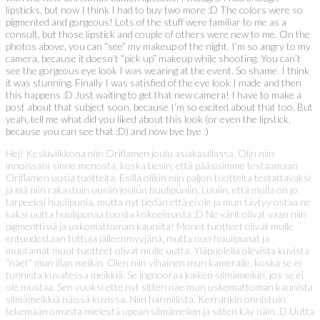
lipsticks, but now I think I had to buy two more :D The colors were so
pigmented and gorgeous! Lots of the stuff were familiar to me as a
consult, but those lipstick and couple of others were new to me. On the
photos above, you can “see” my makeup of the night. I’m so angry to my
camera, because it doesn’t “pick up” makeup while shooting. You can’t
see the gorgeous eye look I was wearing at the event. So shame. I think
it was stunning. Finally I was satisfied of the eye look I made and then
this happens :D Just waiting to get that new camera! I have to make a
post about that subject soon, because I’m so excited about that too. But
yeah, tell me what did you liked about this look (or even the lipstick,
because you can see that :D) and now bye bye :)
Hej! Keskiviikkona olin Oriflamen joulu asiakasillassa. Olin niin
innoissani sinne menosta, koska tiesin, että pääsisimme testaamaan
Oriflamen uusia tuotteita. Esillä olikin niin paljon tuotteita testattavaksi
ja mä niin rakastuin uusiin joulun huulipuniin. Luulin, että mulla on jo
tarpeeksi huulipunia, mutta nyt tiedän että ei ole ja mun täytyy ostaa ne
kaksi uutta huulipunaa tuosta kokoelmasta :D Ne värit olivat vaan niin
pigmenttisiä ja uskomattoman kauniita! Monet tuotteet olivat mulle
entuudestaan tuttuja jälleenmyyjänä, mutta nuo huulipunat ja
muutamat muut tuotteet olivat mulle uutta. Yläpuolella olevista kuvista
“näet” mun illan meikin. Olen niin vihainen mun kameralle, koska se ei
tunnista kuvatessa meikkiä. Se ingnooraa kaiken silmämeikin, jos se ei
ole mustaa. Sen vuoksi ette nyt sitten näe mun uskomattoman kaunista
silmämeikkiä näissä kuvissa. Niin harmillista. Kerrankin onnistuin
tekemään omasta mielestä upean silmämeikin ja sitten käy näin :D Uutta