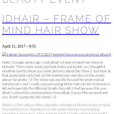
IDHAIR – FRAME OF
MIND HAIR SHOW
April 11, 2017 - 9:55
Hello :) Couple weeks ago I visit idhair’s frame of mind hair show in
Helsinki. There were some cool hairstyles and braids, so I thought it
would be cool to show you some pictures about the show :) Just look at
that pastel pink curly hair on the hairdresser and also on the model
above! So pretty <3 The show was mostly focused for professional
hairdressers, but I really enjoyed seeing all the haircuts the instructors
did and especially the different braids they did :) And because this was
idhair’s show they used products from idhair, L’anza, Moroccanoil and
evo. So let’s jump into the show! <3
Moikka :) Pari viikkoa sitten piipahdin Helsingissä idhairin frame of mind
hiusnäytöksessä. Näytöksessä näin paljon hienoja hiustyylejä ja
varsinkin kampauksia, joten ajattelin näyttää teille vähän kuvia tuolta