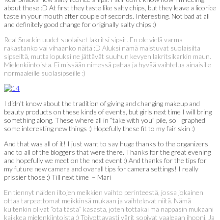
about these :D At first they taste like salty chips, but they leave a licorice
taste in your mouth after couple of seconds. Interesting. Not bad at all
and definitely good change for originally salty chips :)
Real Snackin uudet suolaiset lakritsi sipsit. En ole vielä varma
rakastanko vai vihaanko näitä :D Aluksi nämä maistuvat suolaisilta
sipseiltä, mutta lopuksi ne jättävät suuhun kevyen lakritsikarkin maun.
Mielenkiintoista. Ei missään nimessä pahaa ja hyvää vaihtelua ainaisille
normaaleille suolasipseille :)
I didn’t know about the tradition of giving and changing makeup and
beauty products on these kinds of events, but girls next time I will bring
something along. These where all in “take with you” pile, so I graphed
some interesting new things :) Hopefully these fit to my fair skin :)
And that was all of it! I just want to say huge thanks to the organizers
and to all of the bloggers that were there. Thanks for the great evening
and hopefully we meet on the next event :) And thanks for the tips for
my future new camera and overall tips for camera settings! I really
prissier those :) Till next time – Mari
En tiennyt näiden iltojen meikkien vaihto perinteestä, jossa jokainen
ottaa tarpeettomat meikkinsä mukaan ja vaihtelevat niitä. Nämä
kuitenkin olivat ”ota tästä” kasasta, joten tottakai mä nappasin mukaani
kaikkea mielenkiintoista :) Toivottavasti värit sopivat vaaleaan ihooni. Ja