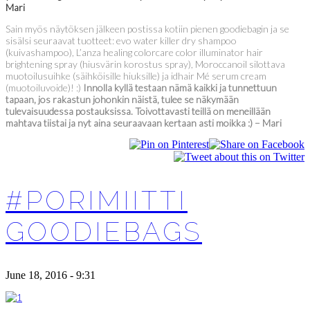
Mari
Sain myös näytöksen jälkeen postissa kotiin pienen goodiebagin ja se
sisälsi seuraavat tuotteet: evo water killer dry shampoo
(kuivashampoo), L’anza healing colorcare color illuminator hair
brightening spray (hiusvärin korostus spray), Moroccanoil silottava
muotoilusuihke (säihköisille hiuksille) ja idhair Mé serum cream
(muotoiluvoide)! :)
Innolla kyllä testaan nämä kaikki ja tunnettuun
tapaan, jos rakastun johonkin näistä, tulee se näkymään
tulevaisuudessa postauksissa. Toivottavasti teillä on meneillään
mahtava tiistai ja nyt aina seuraavaan kertaan asti moikka :) – Mari
#PORIMIITTI
GOODIEBAGS
June 18, 2016 - 9:31