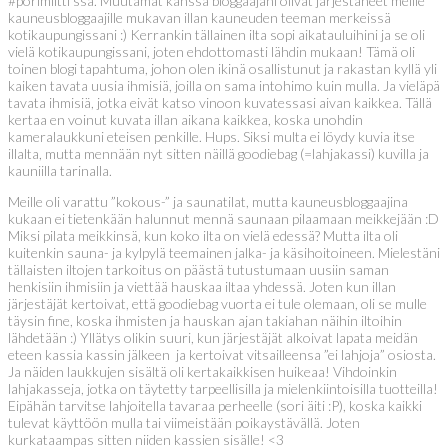
#porimiitti ssä. Muutamat kanssa bloggaajani olivat järjestäneet meille
kauneusbloggaajille mukavan illan kauneuden teeman merkeissä
kotikaupungissani :) Kerrankin tällainen ilta sopi aikatauluihini ja se oli
vielä kotikaupungissani, joten ehdottomasti lähdin mukaan! Tämä oli
toinen blogi tapahtuma, johon olen ikinä osallistunut ja rakastan kyllä yli
kaiken tavata uusia ihmisiä, joilla on sama intohimo kuin mulla. Ja vieläpä
tavata ihmisiä, jotka eivät katso vinoon kuvatessasi aivan kaikkea. Tällä
kertaa en voinut kuvata illan aikana kaikkea, koska unohdin
kameralaukkuni eteisen penkille. Hups. Siksi multa ei löydy kuvia itse
illalta, mutta mennään nyt sitten näillä goodiebag (=lahjakassi) kuvilla ja
kauniilla tarinalla.
Meille oli varattu ”kokous-” ja saunatilat, mutta kauneusbloggaajina
kukaan ei tietenkään halunnut mennä saunaan pilaamaan meikkejään :D
Miksi pilata meikkinsä, kun koko ilta on vielä edessä? Mutta ilta oli
kuitenkin sauna- ja kylpylä teemainen jalka- ja käsihoitoineen. Mielestäni
tällaisten iltojen tarkoitus on päästä tutustumaan uusiin saman
henkisiin ihmisiin ja viettää hauskaa iltaa yhdessä. Joten kun illan
järjestäjät kertoivat, että goodiebag vuorta ei tule olemaan, oli se mulle
täysin fine, koska ihmisten ja hauskan ajan takiahan näihin iltoihin
lähdetään :) Yllätys olikin suuri, kun järjestäjät alkoivat lapata meidän
eteen kassia kassin jälkeen ja kertoivat vitsailleensa ”ei lahjoja” osiosta.
Ja näiden laukkujen sisältä oli kertakaikkisen huikeaa! Vihdoinkin
lahjakasseja, jotka on täytetty tarpeellisilla ja mielenkiintoisilla tuotteilla!
Eipähän tarvitse lahjoitella tavaraa perheelle (sori äiti :P), koska kaikki
tulevat käyttöön mulla tai viimeistään poikaystävällä. Joten
kurkataampas sitten niiden kassien sisälle! <3