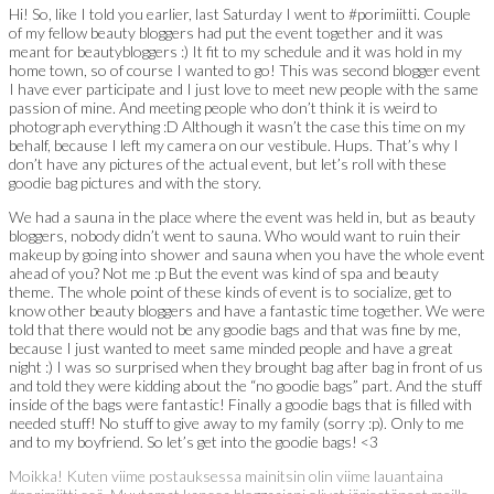
Hi! So, like I told you earlier, last Saturday I went to #porimiitti. Couple
of my fellow beauty bloggers had put the event together and it was
meant for beautybloggers :) It fit to my schedule and it was hold in my
home town, so of course I wanted to go! This was second blogger event
I have ever participate and I just love to meet new people with the same
passion of mine. And meeting people who don’t think it is weird to
photograph everything :D Although it wasn’t the case this time on my
behalf, because I left my camera on our vestibule. Hups. That’s why I
don’t have any pictures of the actual event, but let’s roll with these
goodie bag pictures and with the story.
We had a sauna in the place where the event was held in, but as beauty
bloggers, nobody didn’t went to sauna. Who would want to ruin their
makeup by going into shower and sauna when you have the whole event
ahead of you? Not me :p But the event was kind of spa and beauty
theme. The whole point of these kinds of event is to socialize, get to
know other beauty bloggers and have a fantastic time together. We were
told that there would not be any goodie bags and that was fine by me,
because I just wanted to meet same minded people and have a great
night :) I was so surprised when they brought bag after bag in front of us
and told they were kidding about the “no goodie bags” part. And the stuff
inside of the bags were fantastic! Finally a goodie bags that is filled with
needed stuff! No stuff to give away to my family (sorry :p). Only to me
and to my boyfriend. So let’s get into the goodie bags! <3
Moikka! Kuten viime postauksessa mainitsin olin viime lauantaina