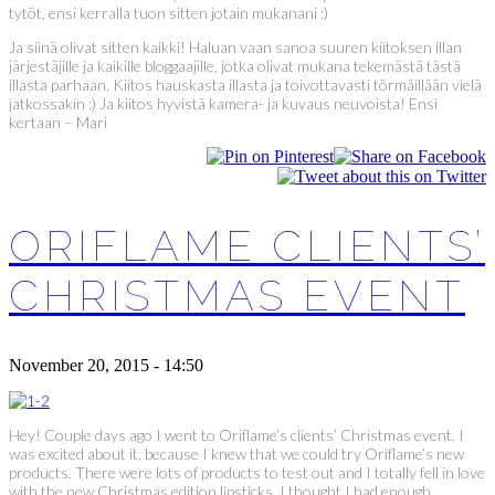
tytöt, ensi kerralla tuon sitten jotain mukanani :)
Ja siinä olivat sitten kaikki! Haluan vaan sanoa suuren kiitoksen illan
järjestäjille ja kaikille bloggaajille, jotka olivat mukana tekemästä tästä
illasta parhaan. Kiitos hauskasta illasta ja toivottavasti törmäillään vielä
jatkossakin :) Ja kiitos hyvistä kamera- ja kuvaus neuvoista! Ensi
kertaan – Mari
ORIFLAME CLIENTS’
CHRISTMAS EVENT
November 20, 2015 - 14:50
Hey! Couple days ago I went to Oriflame’s clients’ Christmas event. I
was excited about it, because I knew that we could try Oriflame’s new
products. There were lots of products to test out and I totally fell in love
with the new Christmas edition lipsticks. I thought I had enough