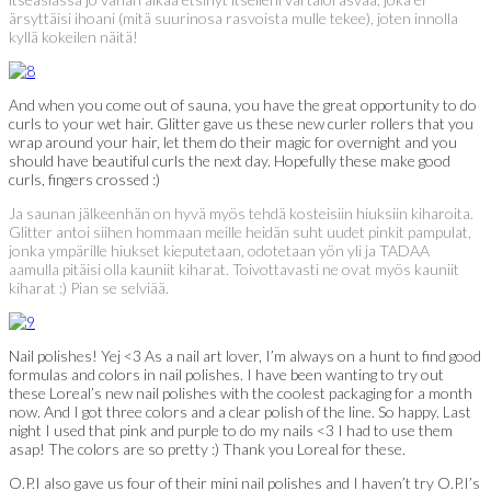
ärsyttäisi ihoani (mitä suurinosa rasvoista mulle tekee), joten innolla
kyllä kokeilen näitä!
And when you come out of sauna, you have the great opportunity to do
curls to your wet hair. Glitter gave us these new curler rollers that you
wrap around your hair, let them do their magic for overnight and you
should have beautiful curls the next day. Hopefully these make good
curls, fingers crossed :)
Ja saunan jälkeenhän on hyvä myös tehdä kosteisiin hiuksiin kiharoita.
Glitter antoi siihen hommaan meille heidän suht uudet pinkit pampulat,
jonka ympärille hiukset kieputetaan, odotetaan yön yli ja TADAA
aamulla pitäisi olla kauniit kiharat. Toivottavasti ne ovat myös kauniit
kiharat :) Pian se selviää.
Nail polishes! Yej <3 As a nail art lover, I’m always on a hunt to find good
formulas and colors in nail polishes. I have been wanting to try out
these Loreal’s new nail polishes with the coolest packaging for a month
now. And I got three colors and a clear polish of the line. So happy. Last
night I used that pink and purple to do my nails <3 I had to use them
asap! The colors are so pretty :) Thank you Loreal for these.
O.P.I also gave us four of their mini nail polishes and I haven’t try O.P.I’s