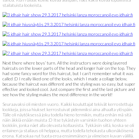
stailatuista lookeista.
Next there where boys’ turn. All the instructors were doing layered
haircuts on the lower parts of the head and longer hair on the top. They
had some fancy word for this haircut, but I can’t remember what it was
called :D I really liked one of the looks, which I made a collage below,
because the haircut was different and the styling was so easy, but super
effective and looked cool. Just compare the first and the last picture and
see how the styling makes the most difference in the world!
Seuraavaksi oli miesten vuoro. Kaikki kouluttajat tekivät kerrostettuja
lookkeja, joissa hiukset kerrostuivat pidemmiksi aina alhaalta ylöspäin.
Tälle oli näytöksessä joku todella hieno termikin, mutta enhän mä sitä
näin äkkiä enään muista :D Itse tykästyin varsinkin tuohon yhteen
lookkiin, jonka näet alla olevasta kollaasista. Tykkäsin siitä, koska se oli
erilainen ja stailaus oli helppoa, mutta todella tehokasta ulkonäköisenä
erona. Katsokaa nyt tuota eroa ensimmäisen ja viimeisen kuvan välillä.