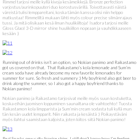
Rimmel tarjosi meille kyllä kivoja kesämeikkejä. Bronze perfection
varjostus/aurinkopuuteri duo korostusvärillä. Toivottavasti näistä
väreistä tulisi lemppareitani, koska tämän kanssa olisi niin helppo
matkustaa! Rimmeliltä mukaan lähti myös colour precise silmänrajaus
tussi. Ja mitä olisikaan kesä ilman huulikiiltoja! Isadora tarjosi meille
Gloss Glacé 3-D mirror shine huulikiillon nopeaan ja vauhdikkaaseen
kesään :)
Running out of drinks isn’t an option, so Nokian panimo and Raikastamo
got us covered on that. That Raikastamo’s kola lemonade and Sum’m
cream soda have already become my new favorite lemonades for
summer for sure. So fresh and summery :) My boyfriend also got beer to
drink along the summer, so I also got a happy boyfriend thanks to
Nokian panimo!
Nokian panimo ja Raikastamo tarjosivat meille myös suun kostuketta,
koska eihän juomisen loppuminen saunailtana ole vaihtoehto! Tuosta
Raikastamon kola limpparista ja Sum’min cream sodasta tuli kyllä mun
tän kesän uudet lempparit. Niin raikasta ja kesäistä :) Poikaystäväni
myös ilahtui saamistaan kaljoista, joten kiitos siitä Nokian panimo!
Real Snacks new salty licorice ships. I still don’t know how I’m feeling