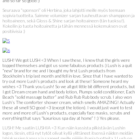
and so far so good :)
Seuraava “sponsori” oli Herbina, joka lahjotti meille myös teemaan
sopivia tuotteita. Saimme volumizer sarjan tuuheuttavan shamppoon ja
hoitoaineen, sekä Gloss & Shine sarjan hoitoaineen (tän tuoksu!).
Kokeilin jo tuota hoitoainetta ja tähän mennessä kokemuksen ovat
positiivisia :)
LUSH! We got LUSH <3 When I saw these, I knew that the girls were
topped themselves and got us some fabulous products :) Lush is a quit
“new” brand for me and I bought my first Lush products from
Stockholm’s trip last month and fell in love. Since that I have wanted to
try out more Lush’s products and look at these! Someone heard my
wishes <3 Thank you Lush! So we all got little bit different products, but
I got Dream cream hand and body lotion, Plumps solid conditioner, Each
Beach “solid massage butter” and Rub Rub Rub body scrub. I also won
Lush’s The comforter shower cream, which smells AMAZING! Actually
these all smell SO good <3 (except the lotion). I would just want to test
more and more of Lush’s products, especially face masks, scrubs and
everything that says “luxurious spa day at home” ! :) Yes please.
LUSH! Me saatiin LUSHIA <3 Kun näin kassista pilkistävän Lushin
logon, tiesin, että nyt tytöt olivat kyllä ylittäneet itsensä näiden meidän
lahjakassien kanssa ja saaneet meille niiiiiiin ihania tuotteita :) Lush on