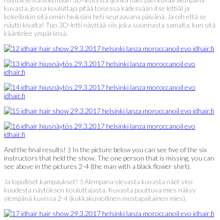
kuvasta, jossa kouluttaja pitää toisessa kädessään itse lettiä) ja
kokeilinkin sitä omiin hiuksiini heti seuraavana päivänä. Ja oih että se
näytti kivalta! Tuo 3D-letti näyttää siis joka suunnasta samalta, kun sitä
kääntelee ympäriinsä.
And the final results! :) In the picture below you can see five of the six
instructors that held the show. The one person that is missing, you can
see above in the pictures 2-4 (the man with a black flower shirt).
Ja lopulliset kampaukset! :) Alempana olevasta kuvasta näet viisi
kuudesta näytöksen kouluttajasta. Kuvasta puuttuva mies näkyy
ylempänä kuvissa 2-4 (kukkakuviollinen mustapaitainen mies).