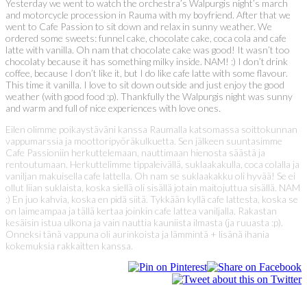
Yesterday we went to watch the orchestra’s Walpurgis night’s march
and motorcycle procession in Rauma with my boyfriend. After that we
went to Cafe Passion to sit down and relax in sunny weather. We
ordered some sweets: funnel cake, chocolate cake, coca cola and cafe
latte with vanilla. Oh nam that chocolate cake was good! It wasn’t too
chocolaty because it has something milky inside. NAM! :) I don’t drink
coffee, because I don’t like it, but I do like cafe latte with some flavour.
This time it vanilla. I love to sit down outside and just enjoy the good
weather (with good food :p). Thankfully the Walpurgis night was sunny
and warm and full of nice experiences with love ones.
Eilen olimme poikaystäväni kanssa Raumalla katsomassa soittokunnan
vappumarssia ja moottoripyöräkulkuetta. Sen jälkeen suuntasimme
Cafe Passioniin herkuttelemaan, nauttimaan hienosta säästä ja
rentoutumaan. Herkuttelimme tippaleivällä, suklaakakulla, coca colalla ja
vaniljan makuisella cafe lattella. Oh nam se suklaakakku oli hyvää! Se ei
ollut liian suklaista, koska siellä oli sisällä jotain maitojuttua sisällä. NAM
:) En juo kahvia, koska en pidä siitä. Tykkään kyllä cafe lattesta, koska se
on laimeampaa ja tällä kertaa joinkin cafe lattea vaniljalla. Rakastan
kesäisin istua ulkona ja vain nauttia kauniista ilmasta (ja ruuasta :p).
Onneksi tänä vappuna oli aurinkoista ja lämmintä + lisänä ihania
kokemuksia rakkaitten kanssa.