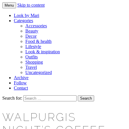
Skip to content
Menu
Makeup & beauty blog
LOOK BY MARI
Look by Mari
Categories
Accessories
Beauty
Decor
Food & health
Lifestyle
Look & inspiration
Outfits
Shopping
Travel
Uncategorized
Archive
Follow
Contact
Search for:
WALPURGIS