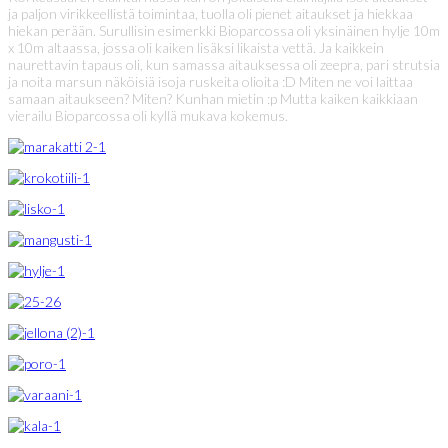
ja paljon virikkeellistä toimintaa, tuolla oli pienet aitaukset ja hiekkaa
hiekan perään. Surullisin esimerkki Bioparcossa oli yksinäinen hylje 10m
x 10m altaassa, jossa oli kaiken lisäksi likaista vettä. Ja kaikkein
naurettavin tapaus oli, kun samassa aitauksessa oli zeepra, pari strutsia
ja noita marsun näköisiä isoja ruskeita olioita :D Miten ne voi laittaa
samaan aitaukseen? Miten? Kunhan mietin :p Mutta kaiken kaikkiaan
vierailu Bioparcossa oli kyllä mukava kokemus.