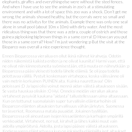
elephants, giraffes and everything else were without the steel fences.
And when I have use to see the animals in zoo’s at a stimulating
environment and with a lot of space this zoo was a shock. Don’t get me
wrong, the animals showed healthy, but the corrals were so small and
there was no activitys for the animals. Example there was only one seal
alone in small pool (about 10m x 10m) with dirty water. And the most
ridiculous thing was that there was a zebra, couple of ostrich and those
guinea pig looking big brown things in a same corral :D How can you put
those in a same corral? How? I’m just wondering :p But the visit at the
Bioparco was overall a nice experience thought.
Ennen Bioparcossa vierailua en ollut ikinä nähnyt kirahveja. Odotin
niiden näkemistä kaikista eniten ja ne olivat kauniita! Harmi vaan, että
ne olivat niin kiinnostuneita syömisestään, että muuta en nähnytkään :p
Bioparcossa pääsi yleisesti todella lähelle eläimiä. Se oli jopa todella
pelottavaa välillä. Pystyit koskemaan virtahepoa, koska välissänne oli
vain metrin korkuinen PUINEN aita. Kuinka naurettavaa! Olin
peloissani :D Ja lapsi olisi voinut mennä aidan välistä aitaukseen sisään.
Se vasta hauskaa olisikin :O Hyi. Onneksi meidän vierailun aikana
virtahevot pysyivät kaukana “aidasta” tallustellessaan uima-altaassaan.
Kun on tottunut suomalaisiin super turvallisiin eläintarhoihin oli
Bioparcon eläinten aitauksien turvallisuus vähän järkytys. Suomessa
teräsverkot, Roomassa matala puuaidat. Jokainen tyylillään.
Bioparcossa oli ainoastaan isojen kissaeläinten ja karhujen ympärillä
verkkoaidat. Virtahevot, norsut, kirahvit ja lähes kaikki muut vain
aidoilla ympäröitynä. Aidoilla, josta lapsi pääsee välistä aitaukseen.
Korkeasaaren eläintarhassa kun on jokaisella eläinlajilla isot aitaukset