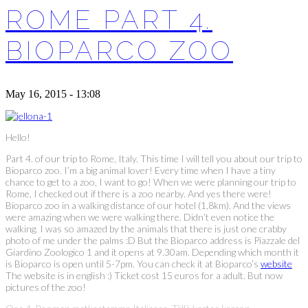
ROME PART 4.
BIOPARCO ZOO
May 16, 2015 - 13:08
Hello!
Part 4. of our trip to Rome, Italy. This time I will tell you about our trip to
Bioparco zoo. I’m a big animal lover! Every time when I have a tiny
chance to get to a zoo, I want to go! When we were planning our trip to
Rome, I checked out if there is a zoo nearby. And yes there were!
Bioparco zoo in a walking distance of our hotel (1,8km). And the views
were amazing when we were walking there. Didn’t even notice the
walking. I was so amazed by the animals that there is just one crabby
photo of me under the palms :D But the Bioparco address is Piazzale del
Giardino Zoologico 1 and it opens at 9.30am. Depending which month it
is Bioparco is open until 5-7pm. You can check it at Bioparco’s
website
The website is in english :) Ticket cost 15 euros for a adult. But now
pictures of the zoo!