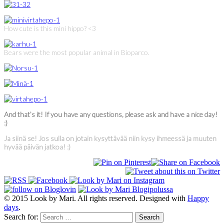
How cute is this mini hippo? <3
Bears were the most popular animal in Bioparco.
And that’s it! If you have any questions, please ask and have a nice day!
:)
Ja siinä se! Jos sulla on jotain kysyttävää niin kysy ihmeessä ja muuten
hyvää päivän jatkoa! :)
© 2015 Look by Mari. All rights reserved. Designed with
Happy
days
.
Search for: