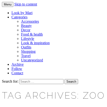
Skip to content
Menu
Makeup & beauty blog
LOOK BY MARI
Look by Mari
Categories
Accessories
Beauty
Decor
Food & health
Lifestyle
Look & inspiration
Outfits
Shopping
Travel
Uncategorized
Archive
Follow
Contact
Search for:
TAG ARCHIVES: ZOO