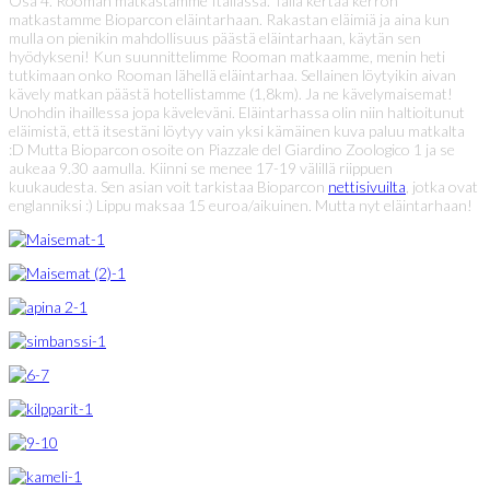
Osa 4. Rooman matkastamme Italiassa. Tällä kertaa kerron
matkastamme Bioparcon eläintarhaan. Rakastan eläimiä ja aina kun
mulla on pienikin mahdollisuus päästä eläintarhaan, käytän sen
hyödykseni! Kun suunnittelimme Rooman matkaamme, menin heti
tutkimaan onko Rooman lähellä eläintarhaa. Sellainen löytyikin aivan
kävely matkan päästä hotellistamme (1,8km). Ja ne kävelymaisemat!
Unohdin ihaillessa jopa käveleväni. Eläintarhassa olin niin haltioitunut
eläimistä, että itsestäni löytyy vain yksi kämäinen kuva paluu matkalta
:D Mutta Bioparcon osoite on Piazzale del Giardino Zoologico 1 ja se
aukeaa 9.30 aamulla. Kiinni se menee 17-19 välillä riippuen
kuukaudesta. Sen asian voit tarkistaa Bioparcon
nettisivuilta
, jotka ovat
englanniksi :) Lippu maksaa 15 euroa/aikuinen. Mutta nyt eläintarhaan!