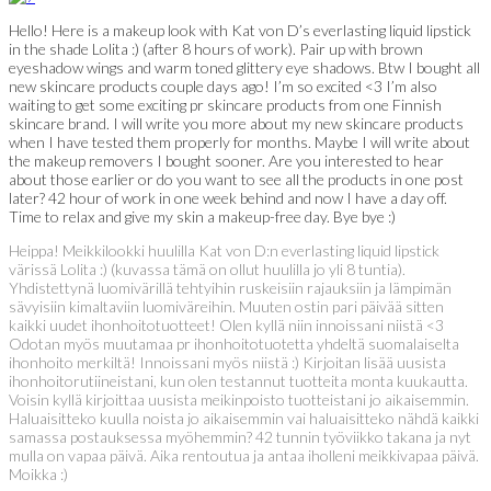
Hello! Here is a makeup look with Kat von D’s everlasting liquid lipstick
in the shade Lolita :) (after 8 hours of work). Pair up with brown
eyeshadow wings and warm toned glittery eye shadows. Btw I bought all
new skincare products couple days ago! I’m so excited <3 I’m also
waiting to get some exciting pr skincare products from one Finnish
skincare brand. I will write you more about my new skincare products
when I have tested them properly for months. Maybe I will write about
the makeup removers I bought sooner. Are you interested to hear
about those earlier or do you want to see all the products in one post
later? 42 hour of work in one week behind and now I have a day off.
Time to relax and give my skin a makeup-free day. Bye bye :)
Heippa! Meikkilookki huulilla Kat von D:n everlasting liquid lipstick
värissä Lolita :) (kuvassa tämä on ollut huulilla jo yli 8 tuntia).
Yhdistettynä luomivärillä tehtyihin ruskeisiin rajauksiin ja lämpimän
sävyisiin kimaltaviin luomiväreihin. Muuten ostin pari päivää sitten
kaikki uudet ihonhoitotuotteet! Olen kyllä niin innoissani niistä <3
Odotan myös muutamaa pr ihonhoitotuotetta yhdeltä suomalaiselta
ihonhoito merkiltä! Innoissani myös niistä :) Kirjoitan lisää uusista
ihonhoitorutiineistani, kun olen testannut tuotteita monta kuukautta.
Voisin kyllä kirjoittaa uusista meikinpoisto tuotteistani jo aikaisemmin.
Haluaisitteko kuulla noista jo aikaisemmin vai haluaisitteko nähdä kaikki
samassa postauksessa myöhemmin? 42 tunnin työviikko takana ja nyt
mulla on vapaa päivä. Aika rentoutua ja antaa iholleni meikkivapaa päivä.
Moikka :)