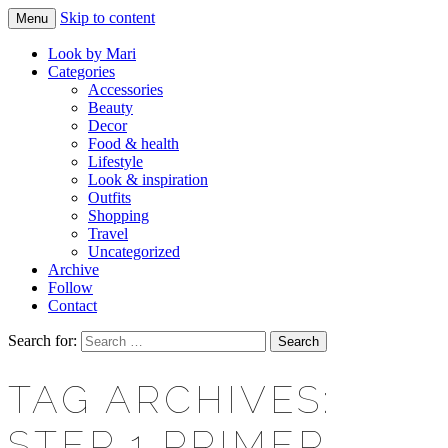
Skip to content
Menu
Makeup & beauty blog
LOOK BY MARI
Look by Mari
Categories
Accessories
Beauty
Decor
Food & health
Lifestyle
Look & inspiration
Outfits
Shopping
Travel
Uncategorized
Archive
Follow
Contact
Search for:
TAG ARCHIVES:
STEP 1 PRIMER