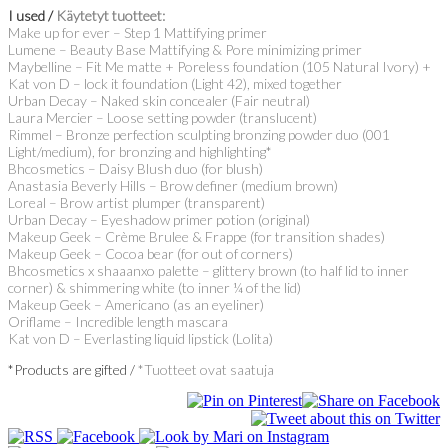
I used /
Käytetyt tuotteet:
Make up for ever – Step 1 Mattifying primer
Lumene – Beauty Base Mattifying & Pore minimizing primer
Maybelline – Fit Me matte + Poreless foundation (105 Natural Ivory) +
Kat von D – lock it foundation (Light 42), mixed together
Urban Decay – Naked skin concealer (Fair neutral)
Laura Mercier – Loose setting powder (translucent)
Rimmel – Bronze perfection sculpting bronzing powder duo (001
Light/medium), for bronzing and highlighting*
Bhcosmetics – Daisy Blush duo (for blush)
Anastasia Beverly Hills – Brow definer (medium brown)
Loreal – Brow artist plumper (transparent)
Urban Decay – Eyeshadow primer potion (original)
Makeup Geek – Crème Brulee & Frappe (for transition shades)
Makeup Geek – Cocoa bear (for out of corners)
Bhcosmetics x shaaanxo palette – glittery brown (to half lid to inner
corner) & shimmering white (to inner ¼ of the lid)
Makeup Geek – Americano (as an eyeliner)
Oriflame – Incredible length mascara
Kat von D – Everlasting liquid lipstick (Lolita)
*Products are gifted /
*Tuotteet ovat saatuja