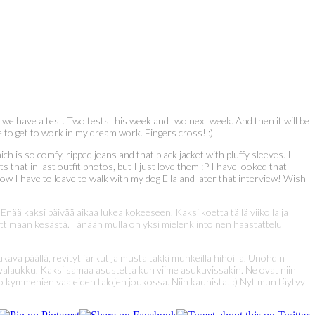
we have a test. Two tests this week and two next week. And then it will be
 to get to work in my dream work. Fingers cross! :)
hich is so comfy, ripped jeans and that black jacket with pluffy sleeves. I
ts that in last outfit photos, but I just love them :P I have looked that
ow I have to leave to walk with my dog Ella and later that interview! Wish
Enää kaksi päivää aikaa lukea kokeeseen. Kaksi koetta tällä viikolla ja
 nauttimaan kesästä. Tänään mulla on yksi mielenkiintoinen haastattelu
ava päällä, revityt farkut ja musta takki muhkeilla hihoilla. Unohdin
karvalaukku. Kaksi samaa asustetta kun viime asukuvissakin. Ne ovat niin
alo kymmenien vaaleiden talojen joukossa. Niin kaunista! :) Nyt mun täytyy