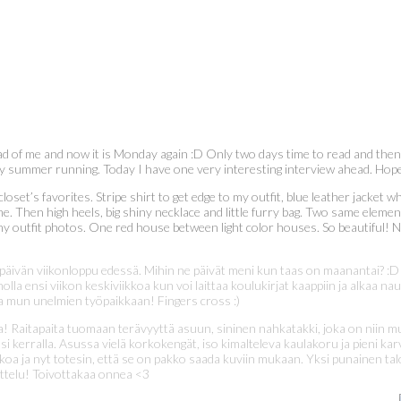
ad of me and now it is Monday again :D Only two days time to read and then 
my summer running. Today I have one very interesting interview ahead. Hope
closet’s favorites. Stripe shirt to get edge to my outfit, blue leather jacket w
time. Then high heels, big shiny necklace and little furry bag. Two same elemen
my outfit photos. One red house between light color houses. So beautiful! N
,5 päivän viikonloppu edessä. Mihin ne päivät meni kun taas on maanantai? :D 
nnolla ensi viikon keskiviikkoa kun voi laittaa koulukirjat kaappiin ja alkaa
a mun unelmien työpaikkaan! Fingers cross :)
a! Raitapaita tuomaan terävyyttä asuun, sininen nahkatakki, joka on niin muk
ensi kerralla. Asussa vielä korkokengät, iso kimalteleva kaulakoru ja pieni 
ikkoa ja nyt totesin, että se on pakko saada kuviin mukaan. Yksi punainen t
tattelu! Toivottakaa onnea <3