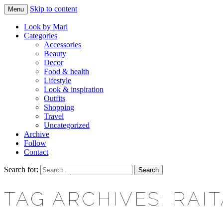
Skip to content
Menu
Makeup & beauty blog
LOOK BY MARI
Look by Mari
Categories
Accessories
Beauty
Decor
Food & health
Lifestyle
Look & inspiration
Outfits
Shopping
Travel
Uncategorized
Archive
Follow
Contact
Search for:
TAG ARCHIVES: RAI