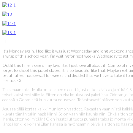
Hi!
It’s Monday again. I feel like it was just Wednesday and long weekend ahe
a wrap of this school year. I’m waiting for next weeks Wednesday to get 
Outfit this time is one of my favorite. I just love all about it! Combo of my 
forget to shoot this jacket closed, it is so beautiful like that. Maybe next 
beautiful red house/wall for weeks and decided that we have to take it to 
me luck <3
Taas maanantai. Mulla on sellanen olo, että just oli keskiviikko ja pitkä 4
toiset kaksi ensi viikolla. Sitten on eka kouluvuosi paketissa. Odotan jo i
edessä :) Ootan sitä kun kuuta nousevaa. Toivottavasti pääsen sen kautt
Asussa tällä kertaa kaikki mun lempi vaatteet. Rakastan vaan niistä kaikki
kuvata tämän takin napit kiinni. Se on vaan niin kaunis niin! Ehkä sitten 
ihania, etten voi mitään! Olen ihastellut tuota punaista taloa jo monta vi
lähteä lenkille koirani Ellan kanssa ja myöhemmin päivällä sitten se haas