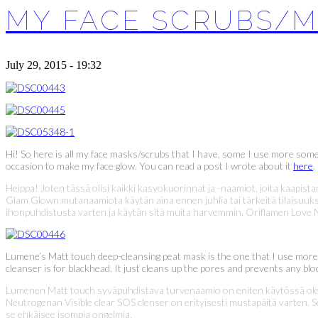
MY FACE SCRUBS/
July 29, 2015 - 19:32
Hi! So here is all my face masks/scrubs that I have, some I use more so
occasion to make my face glow. You can read a post I wrote about it
here
.
Heippa! Joten tässä olisi kaikki kasvokuorinnat ja -naamiot, joita kaapi
Glam Glown mutanaamiota käytän aina ennen juhlia tai tärkeitä tilaisuuks
ihonpuhdistusta varten ja käytän sitä muita harvemmin. Oriflamen Love N
Lumene’s Matt touch deep-cleansing peat mask is the one that I use more tha
cleanser is for blackhead. It just cleans up the pores and prevents any bloc
Lumenen Matt touch syväpuhdistava turvenaamio on eniten käytössä olev
Neutrogenan Visible clear SOS clenser on erityisesti mustapäitä varten. Se
se ehkäisee isompia ongelmia.