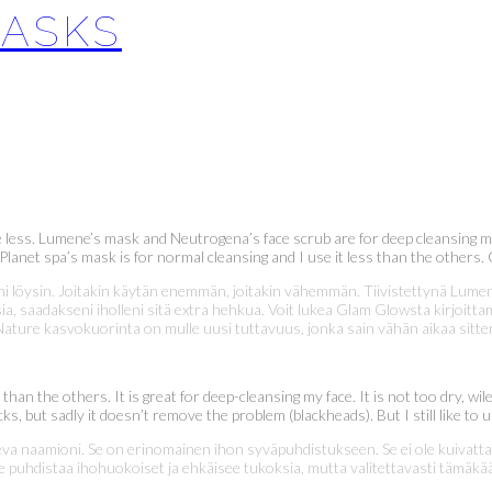
MASKS
me less. Lumene’s mask and Neutrogena’s face scrub are for deep cleansing
 Planet spa’s mask is for normal cleansing and I use it less than the others. 
stani löysin. Joitakin käytän enemmän, joitakin vähemmän. Tiivistettynä L
ia, saadakseni iholleni sitä extra hehkua. Voit lukea Glam Glowsta kirjoit
ature kasvokuorinta on mulle uusi tuttavuus, jonka sain vähän aikaa sitte
n the others. It is great for deep-cleansing my face. It is not too dry, wil
ks, but sadly it doesn’t remove the problem (blackheads). But I still like to 
a naamioni. Se on erinomainen ihon syväpuhdistukseen. Se ei ole kuivatta
 puhdistaa ihohuokoiset ja ehkäisee tukoksia, mutta valitettavasti tämäkään 