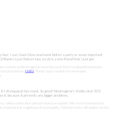
 my face. I use Glam Glow mud mask before a party or some important
Oriflame’s Love Nature face scrub is a new friend that I just got.
umenen naamio ja Neutrogenan kuorinta ovat ihoni syväpuhdistamiseen.
tamani postauksen
täältä
. Planet spa:n naamio on normaalia
n.
e it’s drying peat face mask. So good! Neutrogena’s Visibly clear SOS
use it, because it prevents any bigger problems.
va, vaikka onkin ihon pintaan kuivuva naamio. Niin hyvä hommaansa!
ei poista itse ongelmaa eli mustapäitä. Tykkään tästä silti paljon, koska