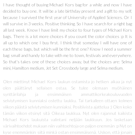
I have thought of buying Michael Kors bag for a while and now I have
decided to buy one. It will be a late birthday present and a gift to my self,
because I survived the first year of University of Applied Sciences. Or I
will survive in 3 weeks. Positive thinking. So I have search for a right bag
all last week. Know I have limit my choice to four types of Michael Kors
bags. There is a lot more choices if you count the color choices :p It is
all up to which one I buy first. I think that someday I will have one of
each these bags, but which will be the first one? Know I need a summer
bag: small and handy to take with me to town, festivals and everywhere.
So that’s takes one of these choices away, but the choices are: Selma
mini, Hamilton medium, Jet Set Crossbody large and Selma medium.
Olen miettinyt Michael Kors laukun ostamista jo hetken aikaa ja nyt
olen päättänyt sellaisen ostaa. Se tulee olemaan myöhäinen
synttärilahja ja ensimmäisen ammattikorkeakouluvuoden
selviytymisen kunniaksi ostettu laukku. Tai tarkalleen ottaen kolmen
viikon päästä selviytymisen kunniaksi. Positiivista ajattelua :) Olen koko
tämän viikon etsinyt sitä Oikeaa laukkua. Nyt olen rajannut kaikista
Michael Kors laukuista valintani neljään laukkuun. Jos lasketaan
värivaihtoehdot mukaan niin vaihtoehtoja on paljon enemmän :p Nyt on
kyse enemmänkin siitä minkä ostan ensimmäisenä. Uskon, että jonain