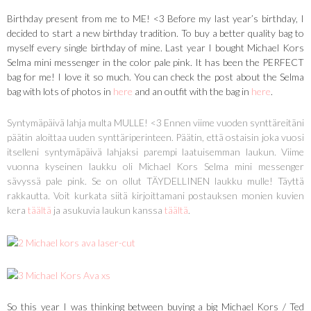
Birthday present from me to ME! <3 Before my last year’s birthday, I
decided to start a new birthday tradition. To buy a better quality bag to
myself every single birthday of mine. Last year I bought Michael Kors
Selma mini messenger in the color pale pink. It has been the PERFECT
bag for me! I love it so much. You can check the post about the Selma
bag with lots of photos in
here
and an outfit with the bag in
here
.
Syntymäpäivä lahja multa MULLE! <3 Ennen viime vuoden synttäreitäni
päätin aloittaa uuden synttäriperinteen. Päätin, että ostaisin joka vuosi
itselleni syntymäpäivä lahjaksi parempi laatuisemman laukun. Viime
vuonna kyseinen laukku oli Michael Kors Selma mini messenger
sävyssä pale pink. Se on ollut TÄYDELLINEN laukku mulle! Täyttä
rakkautta. Voit kurkata siitä kirjoittamani postauksen monien kuvien
kera
täältä
ja asukuvia laukun kanssa
täältä
.
So this year I was thinking between buying a big Michael Kors / Ted