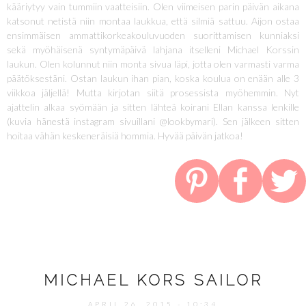
kääriytyy vain tummiin vaatteisiin. Olen viimeisen parin päivän aikana
katsonut netistä niin montaa laukkua, että silmiä sattuu. Aijon ostaa
ensimmäisen ammattikorkeakouluvuoden suorittamisen kunniaksi
sekä myöhäisenä syntymäpäivä lahjana itselleni Michael Korssin
laukun. Olen kolunnut niin monta sivua läpi, jotta olen varmasti varma
päätöksestäni. Ostan laukun ihan pian, koska koulua on enään alle 3
viikkoa jäljellä! Mutta kirjotan siitä prosessista myöhemmin. Nyt
ajattelin alkaa syömään ja sitten lähteä koirani Ellan kanssa lenkille
(kuvia hänestä instagram sivuillani @lookbymari). Sen jälkeen sitten
hoitaa vähän keskeneräisiä hommia. Hyvää päivän jatkoa!
MICHAEL KORS SAILOR
APRIL 26, 2015 - 10:34