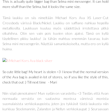
This is actually quite bigger bag than Selma mini messenger. It can hold
more stuff than the Selma, but it looks the same size.
Tämä laukku on siis nimeltään Michael Kors Ava XS Laser-Cut
Crossbody värissä Black/Nickel. Laukku on saffiano nahkaa hopeilla
metalliosilla. Laukkuun kuuluu myös säädettävä irrotettava pitkä
olkahihna. Otin sen vain pois kuvien oton ajaksi. Tämä on kyllä
täydellinen pikku laukku! Ja tähän mahtuu enemmän tavaraa, kuin
Selma mini messengeriin. Näyttää samankokoiselta, mutta ero on kyllä
huima.
So cute little bag! My heart is stolen <3 I know that the normal version
of the Ava bag is availed in lot of stores, so if you like the style of this,
check that out :) Till next time - Mari
Niin söpö pienokainen! Mun sydän on varastettu <3 Tiedän, että Avan
normaalia versiota on saatavina monissa väreissä monista
suomalaisista verkkokaupoista, joten jos tykkäsit tästä laukusta niin
kurkkaa Stockmannin, Zalandon ja Nellyn verkkokaupat :) Seuraavaan