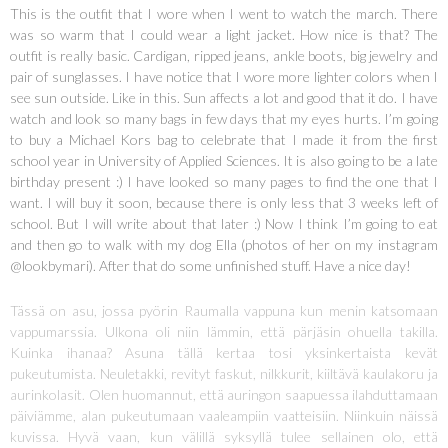
This is the outfit that I wore when I went to watch the march. There
was so warm that I could wear a light jacket. How nice is that? The
outfit is really basic. Cardigan, ripped jeans, ankle boots, big jewelry and
pair of sunglasses. I have notice that I wore more lighter colors when I
see sun outside. Like in this. Sun affects a lot and good that it do. I have
watch and look so many bags in few days that my eyes hurts. I’m going
to buy a Michael Kors bag to celebrate that I made it from the first
school year in University of Applied Sciences. It is also going to be a late
birthday present :) I have looked so many pages to find the one that I
want. I will buy it soon, because there is only less that 3 weeks left of
school. But I will write about that later :) Now I think I’m going to eat
and then go to walk with my dog Ella (photos of her on my instagram
@lookbymari). After that do some unfinished stuff. Have a nice day!
Tässä on asu, jossa pyörin Raumalla vappuna kun menin katsomaan
vappumarssia. Ulkona oli niin lämmin, että pärjäsin ohuella takilla.
Kuinka ihanaa? Asuna tällä kertaa tosi yksinkertaista kevät
pukeutumista. Neuletakki, revityt faskut, nilkkurit, kiiltävä kaulakoru ja
aurinkolasit. Olen huomannut, että auringon saapuessa ilahduttamaan
päiviämme, alan pukeutumaan vaaleampiin vaatteisiin. Niinkuin näissä
kuvissa. Hyvä vaan, kun välillä syksyllä tulee sellainen olo, että