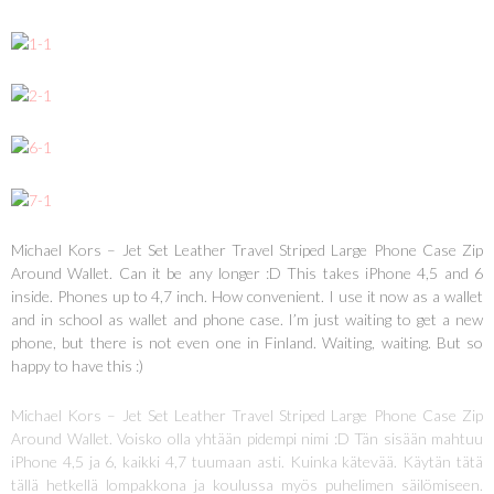
Michael Kors – Jet Set Leather Travel Striped Large Phone Case Zip
Around Wallet. Can it be any longer :D This takes iPhone 4,5 and 6
inside. Phones up to 4,7 inch. How convenient. I use it now as a wallet
and in school as wallet and phone case. I’m just waiting to get a new
phone, but there is not even one in Finland. Waiting, waiting. But so
happy to have this :)
Michael Kors – Jet Set Leather Travel Striped Large Phone Case Zip
Around Wallet. Voisko olla yhtään pidempi nimi :D Tän sisään mahtuu
iPhone 4,5 ja 6, kaikki 4,7 tuumaan asti. Kuinka kätevää. Käytän tätä
tällä hetkellä lompakkona ja koulussa myös puhelimen säilömiseen.