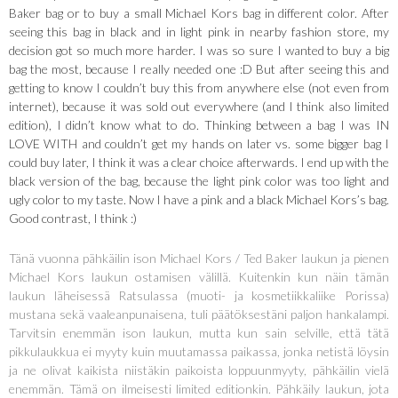
Baker bag or to buy a small Michael Kors bag in different color. After
seeing this bag in black and in light pink in nearby fashion store, my
decision got so much more harder. I was so sure I wanted to buy a big
bag the most, because I really needed one :D But after seeing this and
getting to know I couldn’t buy this from anywhere else (not even from
internet), because it was sold out everywhere (and I think also limited
edition), I didn’t know what to do. Thinking between a bag I was IN
LOVE WITH and couldn’t get my hands on later vs. some bigger bag I
could buy later, I think it was a clear choice afterwards. I end up with the
black version of the bag, because the light pink color was too light and
ugly color to my taste. Now I have a pink and a black Michael Kors’s bag.
Good contrast, I think :)
Tänä vuonna pähkäilin ison Michael Kors / Ted Baker laukun ja pienen
Michael Kors laukun ostamisen välillä. Kuitenkin kun näin tämän
laukun läheisessä Ratsulassa (muoti- ja kosmetiikkaliike Porissa)
mustana sekä vaaleanpunaisena, tuli päätöksestäni paljon hankalampi.
Tarvitsin enemmän ison laukun, mutta kun sain selville, että tätä
pikkulaukkua ei myyty kuin muutamassa paikassa, jonka netistä löysin
ja ne olivat kaikista niistäkin paikoista loppuunmyyty, pähkäilin vielä
enemmän. Tämä on ilmeisesti limited editionkin. Pähkäily laukun, jota