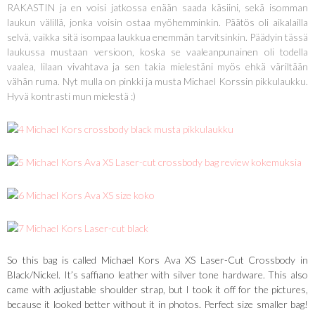
RAKASTIN ja en voisi jatkossa enään saada käsiini, sekä isomman
laukun välillä, jonka voisin ostaa myöhemminkin. Päätös oli aikalailla
selvä, vaikka sitä isompaa laukkua enemmän tarvitsinkin. Päädyin tässä
laukussa mustaan versioon, koska se vaaleanpunainen oli todella
vaalea, lilaan vivahtava ja sen takia mielestäni myös ehkä väriltään
vähän ruma. Nyt mulla on pinkki ja musta Michael Korssin pikkulaukku.
Hyvä kontrasti mun mielestä :)
So this bag is called Michael Kors Ava XS Laser-Cut Crossbody in
Black/Nickel. It’s saffiano leather with silver tone hardware. This also
came with adjustable shoulder strap, but I took it off for the pictures,
because it looked better without it in photos. Perfect size smaller bag!