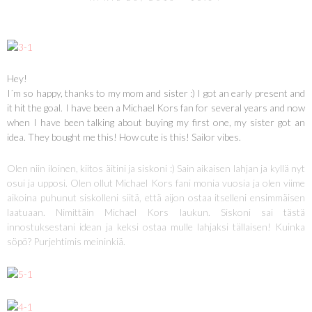
Hey!
I´m so happy, thanks to my mom and sister :) I got an early present and
it hit the goal. I have been a Michael Kors fan for several years and now
when I have been talking about buying my first one, my sister got an
idea. They bought me this! How cute is this! Sailor vibes.
Olen niin iloinen, kiitos äitini ja siskoni :) Sain aikaisen lahjan ja kyllä nyt
osui ja upposi. Olen ollut Michael Kors fani monia vuosia ja olen viime
aikoina puhunut siskolleni siitä, että aijon ostaa itselleni ensimmäisen
laatuaan. Nimittäin Michael Kors laukun. Siskoni sai tästä
innostuksestani idean ja keksi ostaa mulle lahjaksi tällaisen! Kuinka
söpö? Purjehtimis meininkiä.