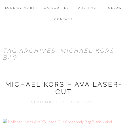
Skip
Se
to
for
LOOK BY MARI
CATEGORIES
ARCHIVE
FOLLOW
content
ACCESSORIES
CONTACT
BEAUTY
DECOR
TAG ARCHIVES: MICHAEL KORS
FOOD & HEALTH
BAG
LIFESTYLE
LOOK & INSPIRATION
MICHAEL KORS – AVA LASER-
OUTFITS
CUT
SHOPPING
SEPTEMBER 27, 2016 - 9:52
TRAVEL
UNCATEGORIZED