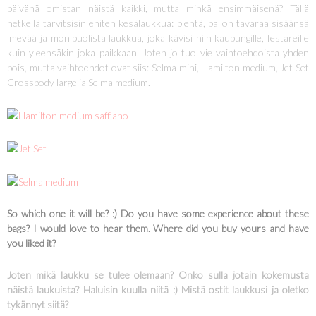
päivänä omistan näistä kaikki, mutta minkä ensimmäisenä? Tällä
hetkellä tarvitsisin eniten kesälaukkua: pientä, paljon tavaraa sisäänsä
imevää ja monipuolista laukkua, joka kävisi niin kaupungille, festareille
kuin yleensäkin joka paikkaan. Joten jo tuo vie vaihtoehdoista yhden
pois, mutta vaihtoehdot ovat siis: Selma mini, Hamilton medium, Jet Set
Crossbody large ja Selma medium.
So which one it will be? :) Do you have some experience about these
bags? I would love to hear them. Where did you buy yours and have
you liked it?
Joten mikä laukku se tulee olemaan? Onko sulla jotain kokemusta
näistä laukuista? Haluisin kuulla niitä :) Mistä ostit laukkusi ja oletko
tykännyt siitä?