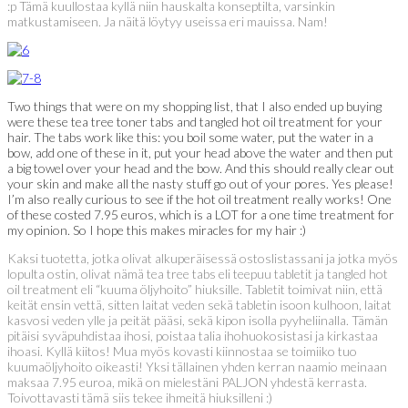
:p Tämä kuullostaa kyllä niin hauskalta konseptilta, varsinkin
matkustamiseen. Ja näitä löytyy useissa eri mauissa. Nam!
Two things that were on my shopping list, that I also ended up buying
were these tea tree toner tabs and tangled hot oil treatment for your
hair. The tabs work like this: you boil some water, put the water in a
bow, add one of these in it, put your head above the water and then put
a big towel over your head and the bow. And this should really clear out
your skin and make all the nasty stuff go out of your pores. Yes please!
I’m also really curious to see if the hot oil treatment really works! One
of these costed 7.95 euros, which is a LOT for a one time treatment for
my opinion. So I hope this makes miracles for my hair :)
Kaksi tuotetta, jotka olivat alkuperäisessä ostoslistassani ja jotka myös
lopulta ostin, olivat nämä tea tree tabs eli teepuu tabletit ja tangled hot
oil treatment eli “kuuma öljyhoito” hiuksille. Tabletit toimivat niin, että
keität ensin vettä, sitten laitat veden sekä tabletin isoon kulhoon, laitat
kasvosi veden ylle ja peität pääsi, sekä kipon isolla pyyheliinalla. Tämän
pitäisi syväpuhdistaa ihosi, poistaa talia ihohuokosistasi ja kirkastaa
ihoasi. Kyllä kiitos! Mua myös kovasti kiinnostaa se toimiiko tuo
kuumaöljyhoito oikeasti! Yksi tällainen yhden kerran naamio meinaan
maksaa 7.95 euroa, mikä on mielestäni PALJON yhdestä kerrasta.
Toivottavasti tämä siis tekee ihmeitä hiuksilleni :)