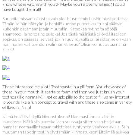
know what is wrong with you :P Maybe you’re overwhelmed? I could
have bought them all!
Suunnitelmissani oli ostaa vain yksi hiusnaamio Lushin hiustuotteista.
Tämän seinän nähtyäni ja henkilökunnan puheet kuultuani päädyin
kuitenkin ostamaan jotain muutakin. Katsokaa nyt noita söpöjä
shamppoo- ja hoitoaine pulloka! Jos tästä määrästä ei löydä itselleen
sopivaa, on päässäsi selvästi jokin ruuvi löysällä :p Tai sitten se on vaan
liian monen vaihtoehdon valinnan vaikeus? Olisin voinut ostaa nämä
kaikki!
These interested me a lot! Toothpaste in a pill form. You chew one of
these in your mouth, it starts to foam and then you just brush your
teethes (like normally). I got couple pills to the test to fill up my interest
:p Sounds like a fun concept to travel with and these also came in variety
of flavors. Nam!
Nämä herättivät kyllä kiinnostukseni! Hammastahnaa tabletin
muodossa. Näitä siis pureskellaan suussa ja sitten vaan harjataan
hampaat normaaliin tapaan tableteista syntyneen vaahdon avulla. Sain
muutaman tabletin testiin täyttämään kiinnostukseni jättämää aukkoa