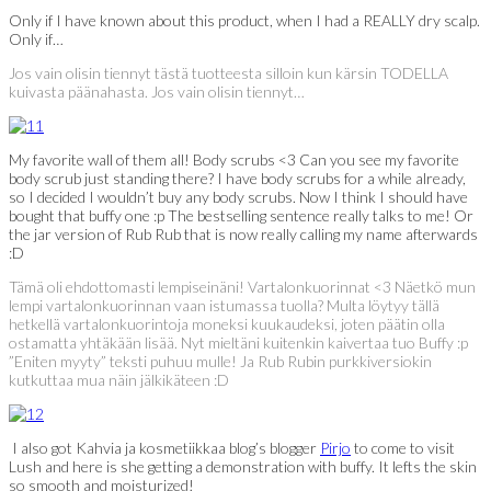
Only if I have known about this product, when I had a REALLY dry scalp.
Only if…
Jos vain olisin tiennyt tästä tuotteesta silloin kun kärsin TODELLA
kuivasta päänahasta. Jos vain olisin tiennyt…
My favorite wall of them all! Body scrubs <3 Can you see my favorite
body scrub just standing there? I have body scrubs for a while already,
so I decided I wouldn’t buy any body scrubs. Now I think I should have
bought that buffy one :p The bestselling sentence really talks to me! Or
the jar version of Rub Rub that is now really calling my name afterwards
:D
Tämä oli ehdottomasti lempiseinäni! Vartalonkuorinnat <3 Näetkö mun
lempi vartalonkuorinnan vaan istumassa tuolla? Multa löytyy tällä
hetkellä vartalonkuorintoja moneksi kuukaudeksi, joten päätin olla
ostamatta yhtäkään lisää. Nyt mieltäni kuitenkin kaivertaa tuo Buffy :p
”Eniten myyty” teksti puhuu mulle! Ja Rub Rubin purkkiversiokin
kutkuttaa mua näin jälkikäteen :D
I also got Kahvia ja kosmetiikkaa blog’s blogger
Pirjo
to come to visit
Lush and here is she getting a demonstration with buffy. It lefts the skin
so smooth and moisturized!