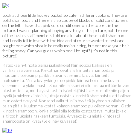
Look at those little hockey pucks! So cute in different colors. They are
solid shampoos and there is also couple of blocks of solid conditioners
on the left. I have that pink solid conditioner on the top left in the
picture. I wasn’t planning of buying anything in this picture, but the one
of the Lush’s staff members told me a lot about these solid shampoos
and I really fell in love with the idea and of course wanted to test one. I
bought one which should be really moisturizing, but not make your hair
feeling heavy. Can you guess which one I bought? (It’s not in this
picture!)
Katsokaa nyt noita pieniä jääkiekkoja! Niin söpöjä kaikissa eri
värikkäissä väreissä. Kiekothan ovat siis kiinteitä shampoita ja
muutama soikeampi palikka kuvan vasemmalla ovat kiinteitä
hoitoaineita. Multa löytyykin jo tuo pinkki kiinteä hoitoaine kuvan
vasemmasta yläkulmasta. Suunnitelmissani ei ollut ostaa mitään kuvan
hiustuotteista, mutta yksi Lushin työntekijöistä kertoi mulle niin paljon
hyviä ja mieleenkiintoisia juttuja noista kiinteistä shampoista, että olihan
mun ostettava yksi. Konsepti vaikutti niin hyvältä ja yhden tuollaisen
palan pitäisi kuulemma kestää kolmen shampoo pullolisen verran! Ostin
kiinteän shampoon, jonka pitäisi olla todella kosteuttava, mutta joka ei
silti tee hiuksista raskaan tuntuisia. Arvaako joku mistä kiinteästä
shampoosta on kyse? (Se ei näy kuvassa!)