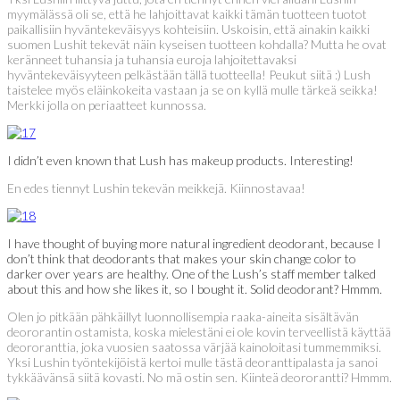
myymälässä oli se, että he lahjoittavat kaikki tämän tuotteen tuotot
paikallisiin hyväntekeväisyys kohteisiin. Uskoisin, että ainakin kaikki
suomen Lushit tekevät näin kyseisen tuotteen kohdalla? Mutta he ovat
keränneet tuhansia ja tuhansia euroja lahjoitettavaksi
hyväntekeväisyyteen pelkästään tällä tuotteella! Peukut siitä :) Lush
taistelee myös eläinkokeita vastaan ja se on kyllä mulle tärkeä seikka!
Merkki jolla on periaatteet kunnossa.
I didn’t even known that Lush has makeup products. Interesting!
En edes tiennyt Lushin tekevän meikkejä. Kiinnostavaa!
I have thought of buying more natural ingredient deodorant, because I
don’t think that deodorants that makes your skin change color to
darker over years are healthy. One of the Lush’s staff member talked
about this and how she likes it, so I bought it. Solid deodorant? Hmmm.
Olen jo pitkään pähkäillyt luonnollisempia raaka-aineita sisältävän
deororantin ostamista, koska mielestäni ei ole kovin terveellistä käyttää
deororanttia, joka vuosien saatossa värjää kainoloitasi tummemmiksi.
Yksi Lushin työntekijöistä kertoi mulle tästä deoranttipalasta ja sanoi
tykkäävänsä siitä kovasti. No mä ostin sen. Kiinteä deororantti? Hmmm.