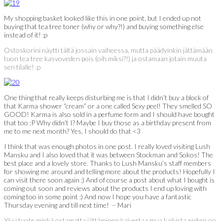
My shopping basket looked like this in one point, but I ended up not
buying that tea tree toner (why or why?!) and buying something else
instead of it! :p
Ostoskorini näytti tältä jossain vaiheessa, mutta päädyinkin jättämään
tuon tea tree kasvoveden pois (oih miksi?!) ja ostamaan jotain muuta
sen tilalle! :p
One thing that really keeps disturbing me is that I didn’t buy a block of
that Karma shower “cream” or a one called Sexy peel! They smelled SO
GOOD! Karma is also sold in a perfume form and I should have bought
that too :P Why didn’t I? Maybe I buy those as a birthday present from
me to me next month? Yes, I should do that <3
I think that was enough photos in one post. I really loved visiting Lush
Mansku and I also loved that it was between Stockman and Sokos! The
best place and a lovely store. Thanks to Lush Mansku’s staff members
for showing me around and telling more about the products! Hopefully I
can visit there soon again :) And of course a post about what I bought is
coming out soon and reviews about the products I end up loving with
coming too in some point :) And now I hope you have a fantastic
Thursday evening and till next time! – Mari
Yksi tuote minkä ostamatta jättäminen kaivertaa mua kaikista eniten on