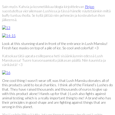
Sain myös Kahvia ja kosmetiikkaa blogia kirjoittelevan
Pirjon
suostuteltua vierailemaan Lushissa ja tässä hänelle näytetäänkin miltä
buffy tuntuu iholla. Se kyllä jättää niin pehmeän ja kosteutetun ihon
jälkeensä.
Look at this stunning stand in front of the entrance in Lush Mansku!
Fresh face masks on top of a pile of ice. So cool and colorful! <3
Katsokaa tätä upeata esillepanoa heti sisäänkäynnin edessä Lush
Manskussa! Tuore kasvonaamioita jääkasan päällä. Niin kaunista ja
värikästä! <3
One cool thing I wasn’t wear off, was that Lush Mansku donates all of
this products yield to local charities. I think all of the Finland’s Lushes do
that. They have raised thousands and thousands of euros to give up
with this product alone! Hands up for that :) Lush also fights against
animal testing, which is a really important thing to me! A brand who has
their principles in good shape and are fighting against things that are
wrong in this planet.
Yksi Lushiin liittyvä juttu, jota en tiennyt ennen vierailuani Lushin