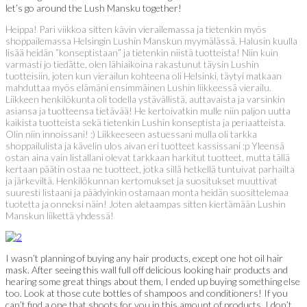
let’s go around the Lush Mansku together!
Heippa! Pari viikkoa sitten kävin vierailemassa ja tietenkin myös
shoppailemassa Helsingin Lushin Manskun myymälässä. Halusin kuulla
lisää heidän ”konseptistaan” ja tietenkin niistä tuotteista! Niin kuin
varmasti jo tiedätte, olen lähiaikoina rakastunut täysin Lushin
tuotteisiin, joten kun vierailun kohteena oli Helsinki, täytyi matkaan
mahduttaa myös elämäni ensimmäinen Lushin liikkeessä vierailu.
Liikkeen henkilökunta oli todella ystävällistä, auttavaista ja varsinkin
asiansa ja tuotteensa tietävää! He kertoivatkin mulle niin paljon uutta
kaikista tuotteista sekä tietenkin Lushin konseptista ja periaatteista.
Olin niin innoissani! :) Liikkeeseen astuessani mulla oli tarkka
shoppailulista ja kävelin ulos aivan eri tuotteet kassissani :p Yleensä
ostan aina vain listallani olevat tarkkaan harkitut tuotteet, mutta tällä
kertaan päätin ostaa ne tuotteet, jotka sillä hetkellä tuntuivat parhailta
ja järkeviltä. Henkilökunnan kertomukset ja suositukset muuttivat
suuresti listaani ja päädyinkin ostamaan monta heidän suosittelemaa
tuotetta ja onneksi näin! Joten aletaampas sitten kiertämään Lushin
Manskun liikettä yhdessä!
I wasn’t planning of buying any hair products, except one hot oil hair
mask. After seeing this wall full off delicious looking hair products and
hearing some great things about them, I ended up buying something else
too. Look at those cute bottles of shampoos and conditioners! If you
can’t find a one that shoots for you in this amount of products, I don’t