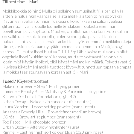
Till next time – Mari
Meikkilookkia töihin :) Mulla oli sellainen sumusilmät fiilis pari päivää
sitten ja halusinkin vääntää sellaista meikkiä sitten töihin sopivaksi.
Käytin vain vähän tumman ruskeaa ulkonurkkaan ja paljon vaaleaa
glitteri luomiväriä lopulle luomelle tehdäkseni lookista enemmän
soveltuvan päiväkäyttöön. Muuten, on ollut hauskaa kun työpaikallani
on sallittua meikata kunnolla ja olen voinut joka päivä laittautua
haluamallani tavalla! Ja sehän tarkoittaa myös enemmän meikkilookkeja
tänne, koska meikkaan nykyään normaalia enemmän :) Minä ja blogi
sanoo JEJ, mutta ihoni huutaa EIIIIIII! :p Lähiaikoina mulla onkin ollut
ongelmia ihoni ”kukkimisen” kanssa, mutta toivottavasti se on vain
jotain mitä käytän iholleni, eikä käyttämäni meikin määrä. Toivottavasti :)
Kuvissa käyttämäni meikkituotteet löytyvät tunnettuun tapaan alempaa
ja moikka taas seuraavaan kertaan asti :) – Mari
I used /
Käytetyt tuotteet:
Make up for ever – Step 1 Mattifying primer
Lumene – Beauty Base Mattifying & Pore minimizing primer
Kat von D – Lock it Foundation (Light 42)
Urban Decay – Naked skin concealer (fair neutral)
Laura Mercier – Loose setting powder (translucent)
Anastasia Beverly Hills – Brow definer (medium brown)
L’Oréal – Brow artist plumper (transparent)
Too Faced – Milk chocolate bronzer
Urban Decay – Afterglow highlighter (aura)
Rimmel – Lasting finish soft colour blush (020 pink rose)