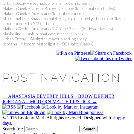
Urban Decay – eyeshadow primer potion (original)
Makeup Geek – Crème Brulee & Frappe (for transition shades)
Makeup Geek – Americano (for out of corners)
Bh cosmetics – Shaaanxo palette, light pink toned glitter colour (from
inner corners to 2/3 of the lids)
Makeup Geek – Americano & Crème Brulee (for lower lashes)
Maybelline – Lash sensational mascara (black)
Urban Decay – Allnighter makeup setting spray
Jordana – Modern Matte lipstick (05 Matte Classy)
POST NAVIGATION
←
ANASTASIA BEVERLY HILLS – BROW DEFINER
JORDANA – MODERN MATTE LIPSTICK
→
© 2015 Look by Mari. All rights reserved. Designed with
Happy
days
.
Search for: