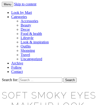
Skip to content
Menu
Makeup & beauty blog
LOOK BY MARI
Look by Mari
Categories
Accessories
Beauty
Decor
Food & health
Lifestyle
Look & inspiration
Outfits
Shopping
Travel
Uncategorized
Archive
Follow
Contact
Search for:
SOFT SMOKY EYES