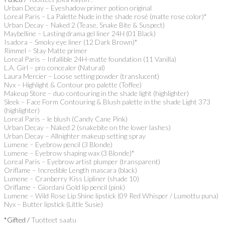
Urban Decay – Eyeshadow primer potion original
Loreal Paris – La Palette Nude in the shade rosé (matte rose color)*
Urban Decay – Naked 2 (Tease, Snake Bite & Suspect)
Maybelline – Lasting drama gel liner 24H (01 Black)
Isadora – Smoky eye liner (12 Dark Brown)*
Rimmel – Stay Matte primer
Loreal Paris – Infallible 24H-matte foundation (11 Vanilla)
L.A. Girl – pro concealer (Natural)
Laura Mercier – Loose setting powder (translucent)
Nyx – Highlight & Contour pro palette (Toffee)
Makeup Store – duo contouring in the shade light (highlighter)
Sleek – Face Form Contouring & Blush palette in the shade Light 373
(highlighter)
Loreal Paris – le blush (Candy Cane Pink)
Urban Decay – Naked 2 (snakebite on the lower lashes)
Urban Decay – Allnighter makeup setting spray
Lumene – Eyebrow pencil (3 Blonde)
Lumene – Eyebrow shaping wax (3 Blonde)*
Loreal Paris – Eyebrow artist plumper (transparent)
Oriflame – Incredible Length mascara (black)
Lumene – Cranberry Kiss Lipliner (shade 10)
Oriflame – Giordani Gold lip pencil (pink)
Lumene – Wild Rose Lip Shine lipstick (09 Red Whisper / Lumottu puna)
Nyx – Butter lipstick (Little Susie)
*Gifted /
Tuotteet saatu