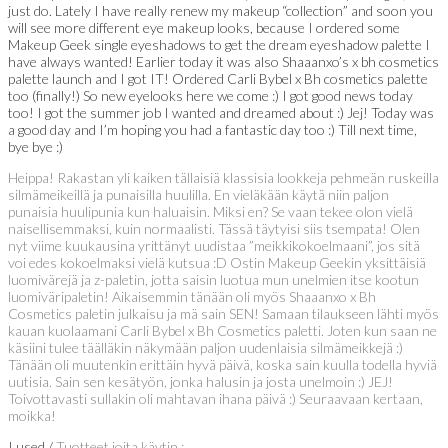
just do. Lately I have really renew my makeup “collection” and soon you
will see more different eye makeup looks, because I ordered some
Makeup Geek single eyeshadows to get the dream eyeshadow palette I
have always wanted! Earlier today it was also Shaaanxo’s x bh cosmetics
palette launch and I got IT! Ordered Carli Bybel x Bh cosmetics palette
too (finally!) So new eyelooks here we come :) I got good news today
too! I got the summer job I wanted and dreamed about :) Jej! Today was
a good day and I’m hoping you had a fantastic day too :) Till next time,
bye bye :)
Heippa! Rakastan yli kaiken tällaisiä klassisia lookkeja pehmeän ruskeilla
silmämeikeillä ja punaisilla huulilla. En vieläkään käytä niin paljon
punaisia huulipunia kun haluaisin. Miksi en? Se vaan tekee olon vielä
naisellisemmaksi, kuin normaalisti. Tässä täytyisi siis tsempata! Olen
nyt viime kuukausina yrittänyt uudistaa ”meikkikokoelmaani”, jos sitä
voi edes kokoelmaksi vielä kutsua :D Ostin Makeup Geekin yksittäisiä
luomivärejä ja z-paletin, jotta saisin luotua mun unelmien itse kootun
luomiväripaletin! Aikaisemmin tänään oli myös Shaaanxo x Bh
Cosmetics paletin julkaisu ja mä sain SEN! Samaan tilaukseen lähti myös
kauan kuolaamani Carli Bybel x Bh Cosmetics paletti. Joten kun saan ne
käsiini tulee täälläkin näkymään paljon uudenlaisia silmämeikkejä :)
Tänään oli muutenkin erittäin hyvä päivä, koska sain kuulla todella hyviä
uutisia. Sain sen kesätyön, jonka halusin ja josta unelmoin :) JEJ!
Toivottavasti sullakin oli mahtavan ihana päivä :) Seuraavaan kertaan,
moikka!
I used /
Tuotteet joita käytin :