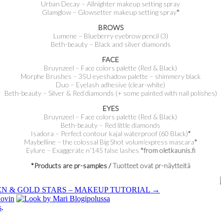
Urban Decay – Allnighter makeup setting spray
Glamglow – Glowsetter makeup setting spray
*
BROWS
Lumene – Blueberry eyebrow pencil (3)
Beth-beauty – Black and silver diamonds
FACE
Bruynzeel – Face colors palette (Red & Black)
Morphe Brushes – 35U eyeshadow palette – shimmery black
Duo – Eyelash adhesive (clear-white)
Beth-beauty – Silver & Red diamonds (+ some painted with nail polishes)
EYES
Bruynzeel – Face colors palette (Red & Black)
Beth-beauty – Red little diamonds
Isadora – Perfect contour kajal waterproof (60 Black)
*
Maybelline – the colossal Big Shot volum’express mascara
*
Eylure – Exaggerate n’145 false lashes
*from oletkaunis.fi
*Products are pr-samples /
Tuotteet ovat pr-näytteitä
EEN & GOLD STARS – MAKEUP TUTORIAL
→
s
.