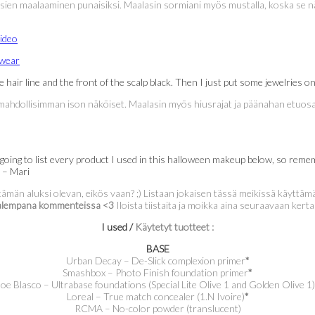
käsien maalaaminen punaisiksi. Maalasin sormiani myös mustalla, koska se nä
the hair line and the front of the scalp black. Then I just put some jewelrie
ani mahdollisimman ison näköiset. Maalasin myös hiusrajat ja päänahan etuosa
 I’m going to list every product I used in this halloween makeup below, so re
 – Mari
lit tämän aluksi olevan, eikös vaan? ;) Listaan jokaisen tässä meikissä käyttä
ä alempana kommenteissa <3
Iloista tiistaita ja moikka aina seuraavaan kerta
I used /
Käytetyt tuotteet :
BASE
Urban Decay – De-Slick complexion primer
*
Smashbox – Photo Finish foundation primer
*
Joe Blasco – Ultrabase foundations (Special Lite Olive 1 and Golden Olive 1)
Loreal – True match concealer (1.N Ivoire)
*
RCMA – No-color powder (translucent)