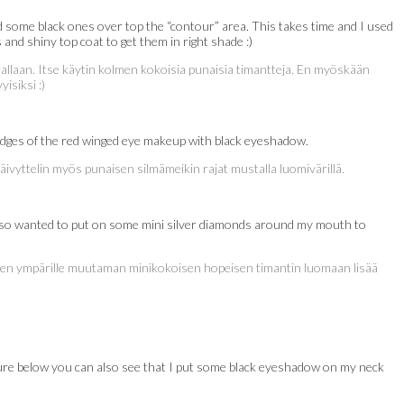
 some black ones over top the “contour” area. This takes time and I used
and shiny top coat to get them in right shade :)
rallaan. Itse käytin kolmen kokoisia punaisia timantteja. En myöskään
isiksi :)
 edges of the red winged eye makeup with black eyeshadow.
äivyttelin myös punaisen silmämeikin rajat mustalla luomivärillä.
I also wanted to put on some mini silver diamonds around my mouth to
 huulien ympärille muutaman minikokoisen hopeisen timantin luomaan lisää
cture below you can also see that I put some black eyeshadow on my neck