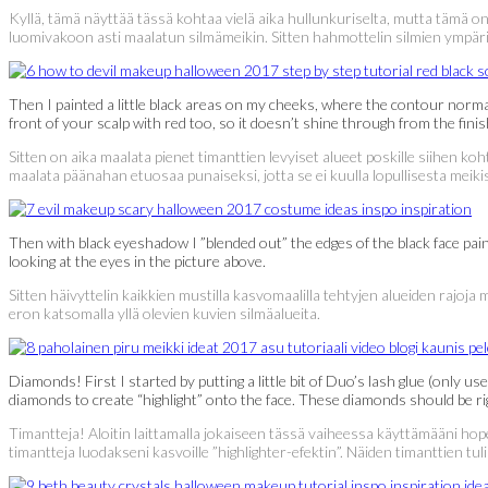
Kyllä, tämä näyttää tässä kohtaa vielä aika hullunkuriselta, mutta tämä on
luomivakoon asti maalatun silmämeikin. Sitten hahmottelin silmien ympär
Then I painted a little black areas on my cheeks, where the contour normall
front of your scalp with red too, so it doesn’t shine through from the finis
Sitten on aika maalata pienet timanttien levyiset alueet poskille siihen ko
maalata päänahan etuosaa punaiseksi, jotta se ei kuulla lopullisesta meikis
Then with black eyeshadow I ”blended out” the edges of the black face pai
looking at the eyes in the picture above.
Sitten häivyttelin kaikkien mustilla kasvomaalilla tehtyjen alueiden rajoja
eron katsomalla yllä olevien kuvien silmäalueita.
Diamonds! First I started by putting a little bit of Duo’s lash glue (only u
diamonds to create “highlight” onto the face. These diamonds should be ri
Timantteja! Aloitin laittamalla jokaiseen tässä vaiheessa käyttämääni hope
timantteja luodakseni kasvoille ”highlighter-efektin”. Näiden timanttien tuli