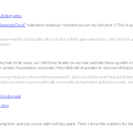
Diamond Devil”
halloween makeup I showed you on my last post :) This is qui
oween meikin tutoriaalin aika :) Kuten tulette pian näkemään, niin tämä on 
meikin!
 hair to be wavy, so I did three braids on my hair and tide them up with a ha
 primer, foundation, concealer, then little bit of powder to set everything i
sin mun hiuksien olevan hieman laineiset, joten mä letitin mun hiukset kolmell
 tein punaisen kasvomaalin alle normaalin pohjameikin: pohjustusvoide, meik
ted a wing liner and cut crease with red face paint. Then I drew the outlines fo