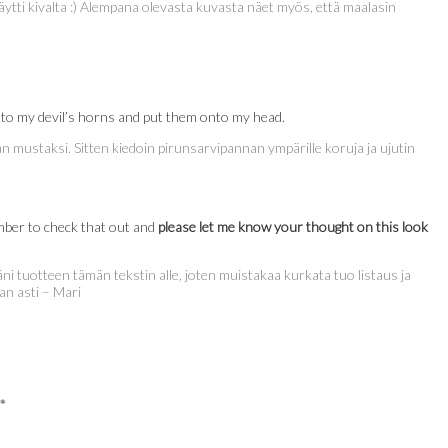
ytti kivalta :) Alempana olevasta kuvasta näet myös, että maalasin
s onto my devil’s horns and put them onto my head.
n mustaksi. Sitten kiedoin pirunsarvipannan ympärille koruja ja ujutin
member to check that out and
please let me know your thought on this look
mäni tuotteen tämän tekstin alle, joten muistakaa kurkata tuo listaus ja
an asti – Mari
*