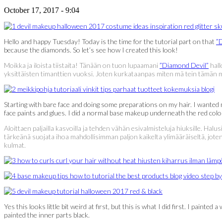
October 17, 2017 - 9:04
Hello and happy Tuesday! Today is the time for the tutorial part on that
”
because the diamonds. So let’s see how I created this look!
Moikka ja iloista tiistaita! Tänään on tuon lupaamani
”Diamond Devil”
hall
yksittäisten timanttien vuoksi. Joten kurkataanpas miten mä tein tämän 
Starting with bare face and doing some preparations on my hair. I wanted my
face paints and glues. I did a normal base makeup underneath the red color:
Aloittaen paljailla kasvoilla ja tehden vähän esivalmisteluja hiuksille. Halu
tärkeänä suojata ihoa mahdollisimman paljon kaikelta ylimääräiseltä, joten
kulmat.
Yes this looks little bit weird at first, but this is what I did first. I pain
painted the inner parts black.