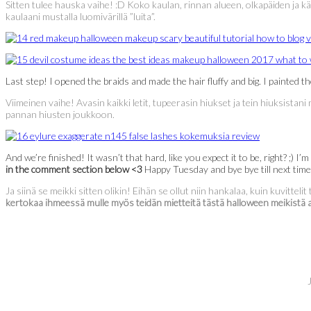
Sitten tulee hauska vaihe! :D Koko kaulan, rinnan alueen, olkapäiden ja 
kaulaani mustalla luomivärillä ”luita”.
Last step! I opened the braids and made the hair fluffy and big. I painted 
Viimeinen vaihe! Avasin kaikki letit, tupeerasin hiukset ja tein hiuksist
pannan hiusten joukkoon.
And we’re finished! It wasn’t that hard, like you expect it to be, right? ;)
in the comment section below <3
Happy Tuesday and bye bye till next time
Ja siinä se meikki sitten olikin! Eihän se ollut niin hankalaa, kuin kuvitte
kertokaa ihmeessä mulle myös teidän mietteitä tästä halloween meikist