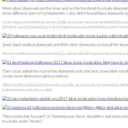
More silver diamonds on the nose and on the forehead to create dimensio
three different sizes of red diamonds. I also didn’t found black diamonds 
Lisää hopeisia timantteja nenän päälle ja otsaan luomaan kolmiulotteisuut
löytänyt mustia timantteja, enkä tarpeeksi punaisia timantteja, joten mä maal
Some black medium diamonds and little silver diamonds on top of the brow
Mustia medium kokoisia timentteja ja pienen pieniä hopeisia timantteja kul
Then I just added the rest of the diamonds onto the face, some little red
create more dimension (picture below).
Sitten lisäilin kaikki loput timantit kasvoille, punaisia pieniä timantteja
kolmiulotteisuutta (kuva alla).
Then comes the fun part! :D Painting your chest, shoulders and arms red.
to create some “bones”.