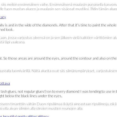
 siis meikin ensimmäinen vaihe. Ensimmäisenä maalasin punaisella kasvomaalill
ille tuon mustan alueen ja maalasin sen sisäosat mustiksi. Pidin tämän alu
y is and in the wide of the diamonds. After that it’s time to paint the whole
hed look.
htaan, jossa varjostus yleensä on ja sen jälkeen vielä kaikkien värittömien a
tä läpi vaaleana.
nt. So those areas are around the eyes, around the contour and also on the 
 mustalla luomivärillä. Näitä alueita ovat siis silmänympärykset, varjostuks
se lash glues, not regular glues!) on to every diamond I was tending to use in 
ght below the black lines under the eyes.
iseen timanttiin vähän Duon ripsiliimaa (käytä ainoastaan ripsiliimoja, eikä
si olla aivan silmien alla olevien mustien reunojen alla.