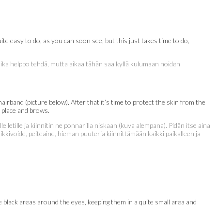
te easy to do, as you can soon see, but this just takes time to do,
aika helppo tehdä, mutta aikaa tähän saa kyllä kulumaan noiden
irband (picture below). After that it’s time to protect the skin from the
n place and brows.
e letille ja kiinnitin ne ponnarilla niskaan (kuva alempana). Pidän itse aina
kivoide, peiteaine, hieman puuteria kiinnittämään kaikki paikalleen ja
r the black areas around the eyes, keeping them in a quite small area and