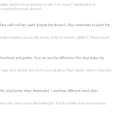
a silmiini kissarajaukset ja siitä ”cut crease” silmämeikin eli
een mahdollisimman pienenä.
 face with red face paint (except the brows!). Also remember to paint the
lueiden maalaus punaisella kasvovärillä (ei kulmien päältä!). Muista myös
forehead and jawline. You can see the difference this step makes by
en rajat sekä ylimääräisenä otsa ja leukalinja. Näet tämän vaiheen tekemän
this step (some silver diamonds). I used two different sized silver
 missään nimessä tavallisia liimoja!). Käytin kahden kokoisia hopeisia