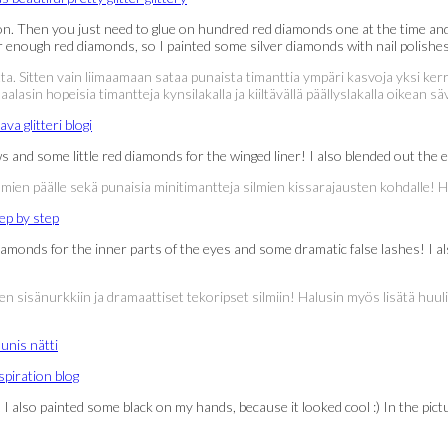
n. Then you just need to glue on hundred red diamonds one at the time and
or enough red diamonds, so I painted some silver diamonds with nail polishes 
ta. Sitten vain liimaamaan sataa punaista timanttia ympäri kasvoja yksi ker
asin hopeisia timantteja kynsilakalla ja kiiltävällä päällyslakalla oikean sävy
s and some little red diamonds for the winged liner! I also blended out the
mien päälle sekä punaisia minitimantteja silmien kissarajausten kohdalle! H
 diamonds for the inner parts of the eyes and some dramatic false lashes! 
 silmien sisänurkkiin ja dramaattiset tekoripset silmiin! Halusin myös lisätä
 I also painted some black on my hands, because it looked cool :) In the pi