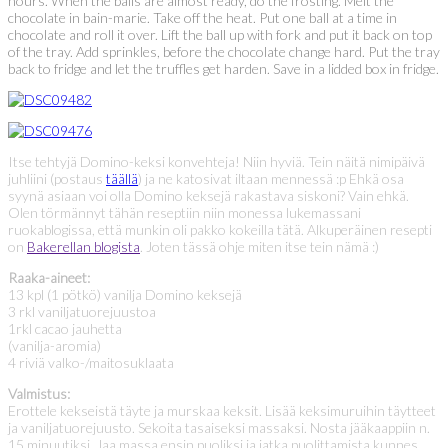
hours. When the balls are almost ready, do the frosting. Melt the
chocolate in bain-marie. Take off the heat. Put one ball at a time in
chocolate and roll it over. Lift the ball up with fork and put it back on top
of the tray. Add sprinkles, before the chocolate change hard. Put the tray
back to fridge and let the truffles get harden. Save in a lidded box in fridge.
Itse tehtyjä Domino-keksi konvehteja! Niin hyviä. Tein näitä nimipäivä
juhliini (postaus
täällä
) ja ne katosivat iltaan mennessä :p Ehkä osa
syynä asiaan voi olla Domino keksejä rakastava siskoni? Vain ehkä.
Olen törmännyt tähän reseptiin niin monessa lukemassani
ruokablogissa, että munkin oli pakko kokeilla tätä. Alkuperäinen resepti
on
Bakerellan blogista
. Joten tässä ohje miten itse tein nämä :)
Raaka-aineet:
13 kpl (1 pötkö) vanilja Domino keksejä
3 rkl vaniljatuorejuustoa
1rkl cacao jauhetta
(vanilja-aromia)
4 riviä valko-/maitosuklaata
Valmistus:
Erottele kekseistä täyte ja murskaa keksit. Lisää keksimuruihin täytteet
ja vaniljatuorejuusto. Sekoita tasaiseksi massaksi. Nosta jääkaappiin n.
15 minuutiksi. Jaa massa ensin puoliksi ja jatka puolittamista kunnes