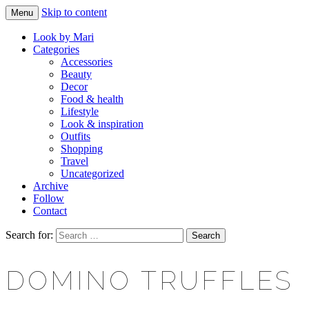
Skip to content
Menu
Makeup & beauty blog
LOOK BY MARI
Look by Mari
Categories
Accessories
Beauty
Decor
Food & health
Lifestyle
Look & inspiration
Outfits
Shopping
Travel
Uncategorized
Archive
Follow
Contact
Search for:
DOMINO TRUFFLES