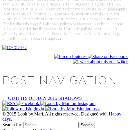
saat n. 30-40 palaa. Määrä riippuu siitä minkä kokoisia palloja haluat.
Pyörittele palat palloiksi ja asettele tarjottimelle. Nosta pallot jääkaappiin
ja anna jäähtyä 1-2 tuntia. Kun pallot ovat melkein valmiita valmista
kuorrutus. Valmistele kuorrutus sulattamalla suklaa vesihauteessa.
Ota kattila pois levyltä. Laita yksi pallero suklaaseen, kierittele ja nosta
se takaisin tarjottimelle haarukalla. Koristele pallot ennen suklaan
jähmettymistä strösseleillä. Jähmetä jääkaapissa. Säilytä konvehteja
kannellisessa kipossa jääkaapissa.
POST NAVIGATION
←
OUTFITS OF JULY 2015
SHADOWS
→
© 2015 Look by Mari. All rights reserved. Designed with
Happy
days
.
Search for: