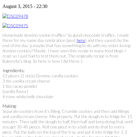
August 3, 2015 - 22:30
Homemade domino cookie truffles! So good chocolate truffles. I made
these for my name day celebration (post
here
) and they vanish by the
end of the day :p maybe that has something to do with my sister loving
domino cookies? Maybe. I have seen this recipe in many food blogs I
read, so I just had to test them out. The originally recipe is from
Bakerella’s
blog. So here is how I did these :)
Ingredients:
13 pieces (1 stick) Domino vanilla cookies
3 tbs vanilla cream cheese
1 tbs cacao powder
(vanilla flavor)
4 rows white/milk chocolate
Making:
Separate cookies from it’s filling. Crumble cookies and then add fillings
and vanilla cream cheese. Mix properly. Put the dough in to fridge for 15
minutes. Then split the dough to half, then half and keep doing that until
you get 30-40 pieces. Roll one piece in to a ball and do that to every
piece. Put the balls on the top of the tray and put it into fridge for 1-2