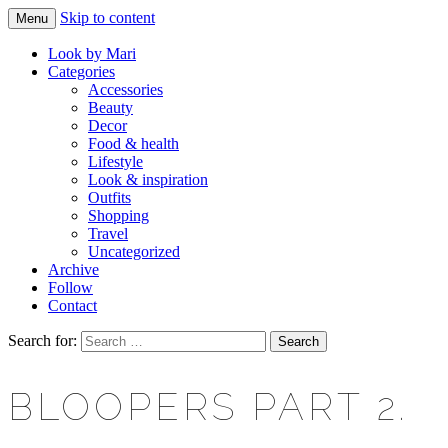
Skip to content
Menu
Makeup & beauty blog
LOOK BY MARI
Look by Mari
Categories
Accessories
Beauty
Decor
Food & health
Lifestyle
Look & inspiration
Outfits
Shopping
Travel
Uncategorized
Archive
Follow
Contact
Search for:
BLOOPERS PART 2.