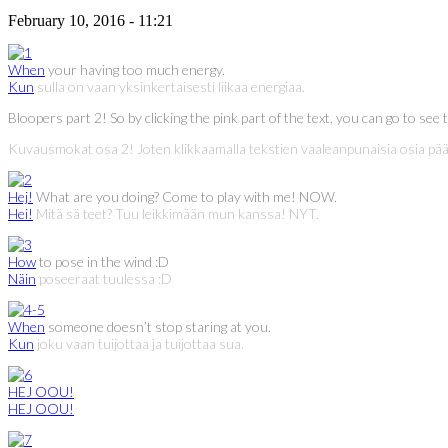
February 10, 2016 - 11:21
When
your having too much energy.
Kun
sulla on vaan yksinkertaisesti liikaa energiaa.
Bloopers part 2! So by clicking the pink part of the text, you can go to see the
Kuvausmokat osa 2! Joten klikkaamalla tekstien vaaleanpunaisia osia pää
Hej!
What are you doing? Come to play with me! NOW.
Hei!
Mitä sä teet? Tuu leikkimään mun kanssa! NYT.
How
to pose in the wind :D
Näin
poseeraat tuulessa :D
When
someone doesn’t stop staring at you.
Kun
joku vaan tuijottaa ja tuijottaa sua.
HEJ OOU!
HEJ OOU!