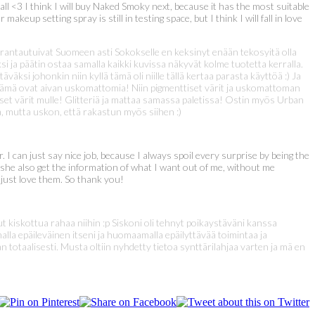
l <3 I think I will buy Naked Smoky next, because it has the most suitable
eup setting spray is still in testing space, but I think I will fall in love
e rantautuivat Suomeen asti Sokokselle en keksinyt enään tekosyitä olla
si ja päätin ostaa samalla kaikki kuvissa näkyvät kolme tuotetta kerralla.
väksi johonkin niin kyllä tämä oli niille tällä kertaa parasta käyttöä :) Ja
 nämä ovat aivan uskomattomia! Niin pigmenttiset värit ja uskomattoman
set värit mulle! Glitteriä ja mattaa samassa paletissa! Ostin myös Urban
, mutta uskon, että rakastun myös siihen :)
I can just say nice job, because I always spoil every surprise by being the
ar she also get the information of what I want out of me, without me
 just love them. So thank you!
t kiskottua rahaa niihin :p Siskoni oli tehnyt poikaystäväni kanssa
alla epäileväinen itseni ja huomaamalla epäilyttävää toimintaa ja
 totaalisesti. Musta oltiin nyhdetty tietoa synttärilahjaa varten ja mä en