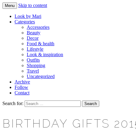
Skip to content
Menu
Makeup & beauty blog
LOOK BY MARI
Look by Mari
Categories
Accessories
Beauty
Decor
Food & health
Lifestyle
Look & inspiration
Outfits
Shopping
Travel
Uncategorized
Archive
Follow
Contact
Search for:
BIRTHDAY GIFTS 201