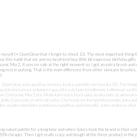
 to myself (+ GlamGlow that I forget to shoot :D). The most important thing 
have this habit that me and my boyfriend buy little bit expensive birthday gif
arisonic Mia 2. It was on sale at the right moment so I got an extra brush a
ning rest in pulsing. That is the main difference from other skincare brushes,
:)
(+ GlamGlow, joka puuttuu kuvista, koska unohdin sen kuvata :D). The thing
ikaystäväni kanssa sellainen tapa, että ostetaan toisillemme kalliimmat synttä
iis Clarisonic Mia 2:sta. Mulla kävi myös hyvä säkä, koska laite oli alennuk
e, joille Clarisonic ei vielä ole tuttu: Clarisonic on ihonpuhdistuslaite, jok
den muiden merkkien puhdistuu tapahtuu pyörimisellä. Joten mulla on ollut t
g naked palette for a long time and when Sokos took the brand in their collect
20% cheaper. Then I got really crazy and bough all the three product in the p