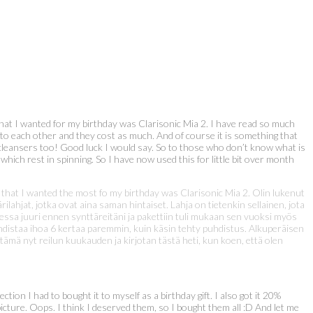
that I wanted for my birthday was Clarisonic Mia 2. I have read so much
ts to each other and they cost as much. And of course it is something that
nd cleansers too! Good luck I would say. So to those who don’t know what is
 which rest in spinning. So I have now used this for little bit over month
 that I wanted the most fo my birthday was Clarisonic Mia 2. Olin lukenut
rilahjat, jotka ovat aina saman hintaiset. Lahja on tietenkin sellainen, jota
sessa juuri ennen synttäreitäni ja pakettiin tuli mukaan sen vuoksi myös
a puhdistaa ihoa 6 kertaa paremmin, kuin käsin tehty puhdistus. Alkuperäisen
ämä nyt reilun kuukauden ja kirjotan tästä heti, kun koen, että olen
ion I had to bought it to myself as a birthday gift. I also got it 20%
icture. Oops. I think I deserved them, so I bought them all :D And let me