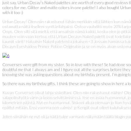
just say, Urban Decay’s Naked palettes are worth of every good reviews th
colors for me. Glitter and matte colors in one palette! I also bought Urban D
with it too :)
Urban Decay! Olen niin rakastunut tähän merkkiin siitä lähtien kun nämä s
ostamatta näitä itselleni synttärilahjaksi. Ostoa vauhditti myös 20% tarjo
Oops. Olen silti sitä mieltä, että ansaitsin nämä kaikki, koska olen jo pitkä
muuten voin vaan kertoa, että Urban Decayn Naked paletit ovat todellaki
kauniit värit! Haluaisin Naked paleteista jokaisen <3 Jossain hamassa tul
Decayn Eyeshadow Primer Potion Original:in ja se on myös aivan uskomatt
Converses were gift from my sister. So in love with these! Se had done som
doubtful me that I always am and I figure out all the surprises before they
knowing she was asking questions about my birthday present. I’m going to r
So there was my birthday gifts. I think these are going to show in here a lot
Kuvan Converset olivat lahja siskoltani. Olen niin rakastunut näihin! Olen
salapoliisityötä värin ja koon selvittämisessä. Itse en asiaa huomannut, j
kilometrien päästä. Nyt en huomannut. Siskoni alkaa olemaan jo liian hyvä 
epäillyt mitään. Ensi vuonna oon valmis! :p Kengät ovat olleet kulutuksessa 
Joten siinähän ne nyt oli ja näitä tulee varmasti näkymään täällä blogin puo