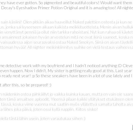
ey have ever gotten. So pigmented and beautiful colors! Would want them al
ecay's Eyeshadow Primer Potion Original and it is amazing too! All nighter mak
ain käsiini! Olen pitkän aikaa haaveillut Naked palettien ostosta ja kun n
us, jonka sai kyseeseen aikaan kaikista meikkituotteista. Menin aivan hulluk
än venyttänyt penniä ja ollut niin tarkka rahoistani. Nyt kun rahaa oli käytettä
n ansainneet jokaisen hyvän arvostelun mitä ne ovat ikinä saaneet, koska
evaisuudessa aijon seuraavaksi ostaa Naked Smokyn. Siinä on aivan täydelli
oman hyvää! All nighter meikinkiinnitys suihke on vielä testaus vaiheessa
e detective work with my boyfriend and I hadn’t noticed anything :D Clever. 
 even happen. Now I didn’t. My sister is getting really good at this. Last ye
eady next year! :p So these sneakers have been in a lot of use lately and I
 after this, so be prepared! :)
 näidenkin ostoa pähkäillyt jo vaikka kuinka kauan, mutta en vain ole saanu
oten tämä ansaitsee aploodit. Yleensä pilaan kaikki yllätykset etukäteen olem
tässä, koska viime vuonna mut saatiin myös yllätettyä samalta taholta aivan
lähes joka päivä, joten osui kyllä nappiin. Kiitos sisko!
lella tästä lähin usein, joten varautukaa siihen :)