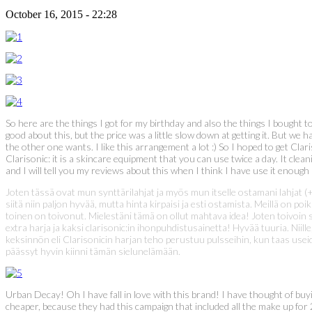
October 16, 2015 - 22:28
So here are the things I got for my birthday and also the things I bought
good about this, but the price was a little slow down at getting it. But we 
the other one wants. I like this arrangement a lot :) So I hoped to get Cl
Clarisonic: it is a skincare equipment that you can use twice a day. It clea
and I will tell you my reviews about this when I think I have use it enough 
Joten tässä ovat mun synttärilahjat ja myös mun itselle ostamani lahjat 
siitä niin paljon hyvää, mutta hinta kirpaisi ja esti ostamista. Meillä on po
toinen on toivonut. Mielestäni tämä on ollut mahtava idea! Joten toivoin s
extra harja ja kaksi clarisonic:in ihonpuhdistusainetta! Hyvää tuuria. Niill
keksinnön eli Clarisonicin harjan teho perustuu pulsseihin, kun taas usei
päässyt hyvin kiinni tämän sielunelämään.
Urban Decay! Oh I have fall in love with this brand! I have thought of buyin
cheaper, because they had this campaign that included all the make up for 