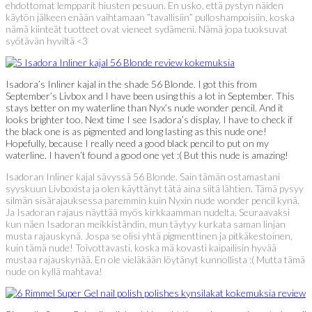
ehdottomat lempparit hiusten pesuun. En usko, että pystyn näiden
käytön jälkeen enään vaihtamaan ”tavallisiin” pulloshampoisiin, koska
nämä kiinteät tuotteet ovat vieneet sydämeni. Nämä jopa tuoksuvat
syötävän hyviltä <3
Isadora’s Inliner kajal in the shade 56 Blonde. I got this from
September’s Livbox and I have been using this a lot in September. This
stays better on my waterline than Nyx’s nude wonder pencil. And it
looks brighter too. Next time I see Isadora’s display, I have to check if
the black one is as pigmented and long lasting as this nude one!
Hopefully, because I really need a good black pencil to put on my
waterline. I haven’t found a good one yet :( But this nude is amazing!
Isadoran Inliner kajal sävyssä 56 Blonde. Sain tämän ostamastani
syyskuun Livboxista ja olen käyttänyt tätä aina siitä lähtien. Tämä pysyy
silmän sisärajauksessa paremmin kuin Nyxin nude wonder pencil kynä.
Ja Isadoran rajaus näyttää myös kirkkaamman nudelta. Seuraavaksi
kun näen Isadoran meikkiständin, mun täytyy kurkata saman linjan
musta rajauskynä. Jospa se olisi yhtä pigmenttinen ja pitkäkestoinen,
kuin tämä nude! Toivottavasti, koska mä kovasti kaipailisin hyvää
mustaa rajauskynää. En ole vieläkään löytänyt kunnollista :( Mutta tämä
nude on kyllä mahtava!