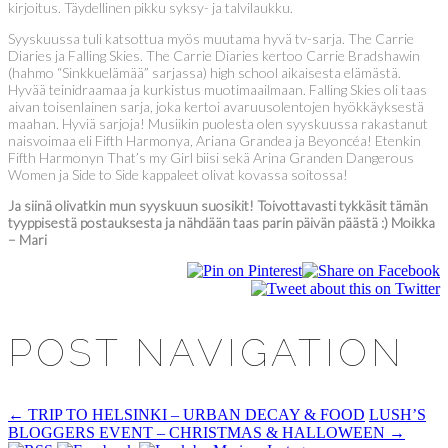
kirjoitus. Täydellinen pikku syksy- ja talvilaukku.
Syyskuussa tuli katsottua myös muutama hyvä tv-sarja. The Carrie
Diaries ja Falling Skies. The Carrie Diaries kertoo Carrie Bradshawin
(hahmo “Sinkkuelämää” sarjassa) high school aikaisesta elämästä.
Hyvää teinidraamaa ja kurkistus muotimaailmaan. Falling Skies oli taas
aivan toisenlainen sarja, joka kertoi avaruusolentojen hyökkäyksestä
maahan. Hyviä sarjoja! Musiikin puolesta olen syyskuussa rakastanut
naisvoimaa eli Fifth Harmonya, Ariana Grandea ja Beyoncéa! Etenkin
Fifth Harmonyn That’s my Girl biisi sekä Arina Granden Dangerous
Women ja Side to Side kappaleet olivat kovassa soitossa!
Ja siinä olivatkin mun syyskuun suosikit! Toivottavasti tykkäsit tämän
tyyppisestä postauksesta ja nähdään taas parin päivän päästä :) Moikka
– Mari
POST NAVIGATION
←
TRIP TO HELSINKI – URBAN DECAY & FOOD
LUSH’S
BLOGGERS EVENT – CHRISTMAS & HALLOWEEN
→