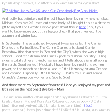
kynsilakkojen ystävä, suosittelen kurkkaamaan nämä kynsilakat!
And lastly, but definitely not the last I have been loving my new handbag!
Michael Kors Ava XS Laser-cut cross body <3 I bought this as a birthday
gift to myself and I wrote a whole post about this in
here
:) So, if you
want to know more about this bag, go check that post. Perfect little
autumn and winter bag.
In September I have watched two great tv-series called The Carrie
Diaries and Falling Skies. The Carrie Diaries tells about Carrie
Bradshaw (the character in “Sex and the City”), when she was in high
school. Good teen drama and a sneak peek to fashion industry. Falling
skies is totally different kind of series and it tells about aliens attacking
the earth. Good series :) Musically I have been loving girl and women
power, so the month has been all about Fifth Harmony, Ariana Grande
and Beyoncé! Especially Fifth Harmony – That’s my Girl and Ariana
Grande’s Dangerous women and Side to Side!
And those were my September favorites! Hope you enjoyed my post and
let’s see on the next one :) Bye bye – Mari
Ja viimeisenä, muttei vähäisimpänä olen syyskuussa rakastanut uutta
käsilaukkuani! Michael Kors Ava XS Laser-cut cross body <3 Ostin
tämän itselleni syntymäpäivä lahjaksi ja esittelin tämän
tässä
postauksessa :) Joten, jos haluat tietää lisää tästä laukusta, kurkkaa tuo