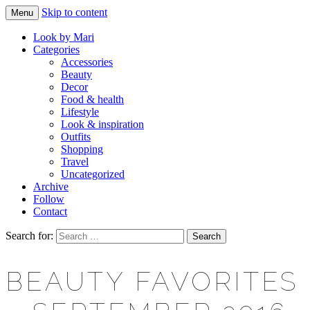
Skip to content
Menu
Makeup & beauty blog
LOOK BY MARI
Look by Mari
Categories
Accessories
Beauty
Decor
Food & health
Lifestyle
Look & inspiration
Outfits
Shopping
Travel
Uncategorized
Archive
Follow
Contact
Search for:
BEAUTY FAVORITES