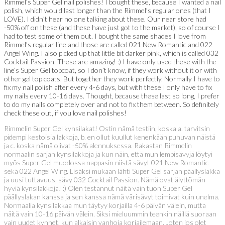
Rimmel’s Super Gel nail polishes! I bought these, because I wanted a nail
polish, which would last longer than the Rimmel’s regular ones (that I
LOVE). I didn’t hear no one talking about these. Our near store had
-50% off on these (and these have just got to the market), so of course I
had to test some of them out. I bought the same shades I love from
Rimmel’s regular line and those are called 021 New Romantic and 022
Angel Wing. I also picked up that little bit darker pink, which is called 032
Cocktail Passion. These are amazing! :) I have only used these with the
line’s Super Gel topcoat, so I don’t know, if they work without it or with
other gel top coats. But together they work perfectly. Normally I have to
fix my nail polish after every 4-6 days, but with these I only have to fix
my nails every 10-16 days. Thought, because these last so long, I prefer
to do my nails completely over and not to fix them between. So definitely
check these out, if you love nail polishes!
Rimmelin Super Gel kynsilakat! Ostin nämä testiin, koska a. tarvitsin
pidempi kestoisia lakkoja, b. en ollut kuullut kenenkään puhuvan näistä
ja c. koska nämä olivat -50% alennuksessa. Rakastan Rimmelin
normaalin sarjan kynsilakkoja ja kun näin, että mun lempisävyjä löytyi
myös Super Gel muodossa nappasin niistä sävyt 021 New Romantic
sekä 022 Angel Wing. Lisäksi mukaan lähti Super Gel sarjan päällyslakka
ja uusi tuttavuus, sävy 032 Cocktail Passion. Nämä ovat älyttömän
hyviä kynsilakkoja! :) Olen testannut näitä vain tuon Super Gel
päällyslakan kanssa ja sen kanssa nämä värisävyt toimivat kuin unelma.
Normaalia kynsilakkaa mun täytyy korjailla 4-6 päivän välein, mutta
näitä vain 10-16 päivän välein. Siksi mieluummin teenkin näillä suoraan
vain uudet kynnet, kun alkaisin vanhoja korjailemaan. Joten jos olet