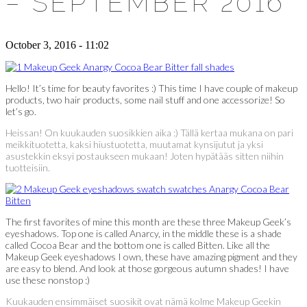
– SEPTEMBER 2016
October 3, 2016 - 11:02
Hello! It’s time for beauty favorites :) This time I have couple of makeup
products, two hair products, some nail stuff and one accessorize! So
let’s go.
Heissan! On kuukauden suosikkien aika :) Tällä kertaa mukana on pari
meikkituotetta, kaksi hiustuotetta, muutamat kynsijutut ja yksi
asustekkin eksyi postaukseen mukaan! Joten hypätääs sitten niihin
tuotteisiin.
The first favorites of mine this month are these three Makeup Geek’s
eyeshadows. Top one is called Anarcy, in the middle these is a shade
called Cocoa Bear and the bottom one is called Bitten. Like all the
Makeup Geek eyeshadows I own, these have amazing pigment and they
are easy to blend. And look at those gorgeous autumn shades! I have
use these nonstop :)
Kuukauden ensimmäiset suosikit ovat nämä kolme Makeup Geekin