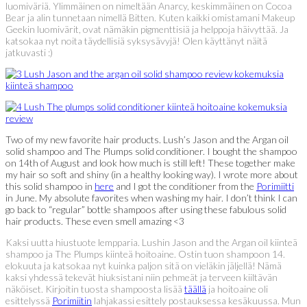
luomiväriä. Ylimmäinen on nimeltään Anarcy, keskimmäinen on Cocoa
Bear ja alin tunnetaan nimellä Bitten. Kuten kaikki omistamani Makeup
Geekin luomivärit, ovat nämäkin pigmenttisiä ja helppoja häivyttää. Ja
katsokaa nyt noita täydellisiä syksysävyjä! Olen käyttänyt näitä
jatkuvasti :)
Two of my new favorite hair products. Lush’s Jason and the Argan oil
solid shampoo and The Plumps solid conditioner. I bought the shampoo
on 14th of August and look how much is still left! These together make
my hair so soft and shiny (in a healthy looking way). I wrote more about
this solid shampoo in
here
and I got the conditioner from the
Porimiitti
in June. My absolute favorites when washing my hair. I don’t think I can
go back to “regular” bottle shampoos after using these fabulous solid
hair products. These even smell amazing <3
Kaksi uutta hiustuote lempparia. Lushin Jason and the Argan oil kiinteä
shampoo ja The Plumps kiinteä hoitoaine. Ostin tuon shampoon 14.
elokuuta ja katsokaa nyt kuinka paljon sitä on vieläkin jäljellä! Nämä
kaksi yhdessä tekevät hiuksistani niin pehmeät ja terveen kiiltävän
näköiset. Kirjoitin tuosta shampoosta lisää
täällä
ja hoitoaine oli
esittelyssä
Porimiitin
lahjakassi esittely postauksessa kesäkuussa. Mun