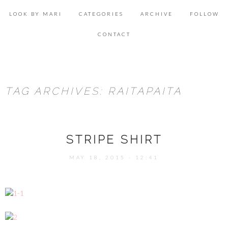
Skip
Se
to
for
LOOK BY MARI
CATEGORIES
ARCHIVE
FOLLOW
content
ACCESSORIES
CONTACT
BEAUTY
DECOR
TAG ARCHIVES: RAITAPAITA
FOOD & HEALTH
LIFESTYLE
STRIPE SHIRT
LOOK & INSPIRATION
OUTFITS
MAY 18, 2015 - 12:41
SHOPPING
TRAVEL
UNCATEGORIZED