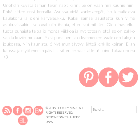
Unohdin kuvata tämän takin napit kiinni. Se on vaan niin kaunis niin!
Ehkä sitten ensi kerralla. Asussa vielä korkokengät, iso kimalteleva
kaulakoru ja pieni karvalaukku. Kaksi samaa asustetta kun viime
asukuvissakin. Ne ovat niin ihania, etten voi mitään! Olen ihastellut
tuota punaista taloa jo monta viikkoa ja nyt totesin, että se on pakko
saada kuviin mukaan. Yksi punainen talo kymmenien vaaleiden talojen
joukossa. Niin kaunista! :) Nyt mun täytyy lähteä lenkille koirani Ellan
kanssa ja myöhemmin päivällä sitten se haastattelu! Toivottakaa onnea
<3
SEARCH
© 2015 LOOK BY MARI. ALL
FOR:
RIGHTS RESERVED.
DESIGNED WITH
HAPPY
DAYS
.