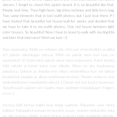
sleeves. I forget to shoot this jacket closed, it is so beautiful like that.
Maybe next time. Then high heels, big shiny necklace and little furry bag.
Two same elements that in last outfit photos, but I just love them :P I
have looked that beautiful red house/wall for weeks and decided that
we have to take it to my outfit photos. One red house between light
color houses. So beautiful! Now I have to leave to walk with my dog Ella
and later that interview! Wish me luck <3
Taas maanantai. Mulla on sellanen olo, että just oli keskiviikko ja pitkä
4,5 päivän viikonloppu edessä. Mihin ne päivät meni kun taas on
maanantai? :D Enää kaksi päivää aikaa lukea kokeeseen. Kaksi koetta
tällä viikolla ja toiset kaksi ensi viikolla. Sitten on eka kouluvuosi
paketissa. Odotan jo innolla ensi viikon keskiviikkoa kun voi laittaa
koulukirjat kaappiin ja alkaa nauttimaan kesästä. Tänään mulla on yksi
mielenkiintoinen haastattelu edessä :) Ootan sitä kun kuuta nousevaa.
Toivottavasti pääsen sen kautta mun unelmien työpaikkaan! Fingers
cross :)
Asussa tällä kertaa kaikki mun lempi vaatteet. Rakastan vaan niistä
kaikkia! Raitapaita tuomaan terävyyttä asuun, sininen nahkatakki, joka
on niin mukava päällä, revityt farkut ja musta takki muhkeilla hihoilla.