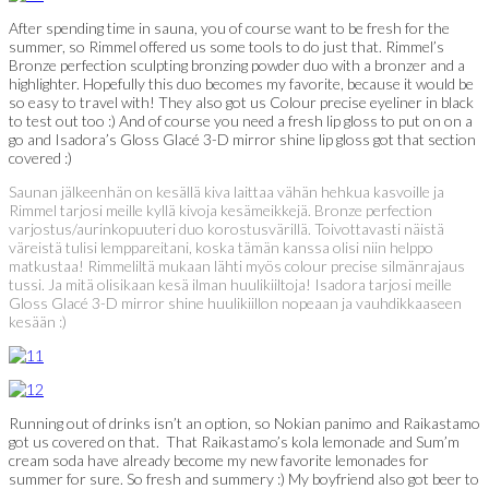
After spending time in sauna, you of course want to be fresh for the
summer, so Rimmel offered us some tools to do just that. Rimmel’s
Bronze perfection sculpting bronzing powder duo with a bronzer and a
highlighter. Hopefully this duo becomes my favorite, because it would be
so easy to travel with! They also got us Colour precise eyeliner in black
to test out too :) And of course you need a fresh lip gloss to put on on a
go and Isadora’s Gloss Glacé 3-D mirror shine lip gloss got that section
covered :)
Saunan jälkeenhän on kesällä kiva laittaa vähän hehkua kasvoille ja
Rimmel tarjosi meille kyllä kivoja kesämeikkejä. Bronze perfection
varjostus/aurinkopuuteri duo korostusvärillä. Toivottavasti näistä
väreistä tulisi lemppareitani, koska tämän kanssa olisi niin helppo
matkustaa! Rimmeliltä mukaan lähti myös colour precise silmänrajaus
tussi. Ja mitä olisikaan kesä ilman huulikiiltoja! Isadora tarjosi meille
Gloss Glacé 3-D mirror shine huulikiillon nopeaan ja vauhdikkaaseen
kesään :)
Running out of drinks isn’t an option, so Nokian panimo and Raikastamo
got us covered on that. That Raikastamo’s kola lemonade and Sum’m
cream soda have already become my new favorite lemonades for
summer for sure. So fresh and summery :) My boyfriend also got beer to