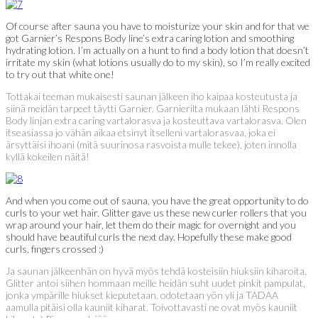
Of course after sauna you have to moisturize your skin and for that we
got Garnier’s Respons Body line’s extra caring lotion and smoothing
hydrating lotion. I’m actually on a hunt to find a body lotion that doesn’t
irritate my skin (what lotions usually do to my skin), so I’m really excited
to try out that white one!
Tottakai teeman mukaisesti saunan jälkeen iho kaipaa kosteutusta ja
siinä meidän tarpeet täytti Garnier. Garnierilta mukaan lähti Respons
Body linjan extra caring vartalorasva ja kosteuttava vartalorasva. Olen
itseasiassa jo vähän aikaa etsinyt itselleni vartalorasvaa, joka ei
ärsyttäisi ihoani (mitä suurinosa rasvoista mulle tekee), joten innolla
kyllä kokeilen näitä!
And when you come out of sauna, you have the great opportunity to do
curls to your wet hair. Glitter gave us these new curler rollers that you
wrap around your hair, let them do their magic for overnight and you
should have beautiful curls the next day. Hopefully these make good
curls, fingers crossed :)
Ja saunan jälkeenhän on hyvä myös tehdä kosteisiin hiuksiin kiharoita.
Glitter antoi siihen hommaan meille heidän suht uudet pinkit pampulat,
jonka ympärille hiukset kieputetaan, odotetaan yön yli ja TADAA
aamulla pitäisi olla kauniit kiharat. Toivottavasti ne ovat myös kauniit