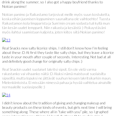
drink along the summer, so I also got a happy boyfriend thanks to
Nokian panimo!
Nokian panimo ja Raikastamo tarjosivat meille myös suun kostuketta,
koska eihän juomisen loppuminen saunailtana ole vaihtoehto! Tuosta
Raikastamon kola limpparista ja Sum’min cream sodasta tuli kyllä mun
tän kesän uudet lempparit. Niin raikasta ja kesäistä :) Poikaystäväni
myös ilahtui saamistaan kaljoista, joten kiitos siitä Nokian panimo!
Real Snacks new salty licorice ships. I still don’t know how I’m feeling
about these :D At first they taste like salty chips, but they leave a licorice
taste in your mouth after couple of seconds. Interesting. Not bad at all
and definitely good change for originally salty chips :)
Real Snackin uudet suolaiset lakritsi sipsit. En ole vielä varma
rakastanko vai vihaanko näitä :D Aluksi nämä maistuvat suolaisilta
sipseiltä, mutta lopuksi ne jättävät suuhun kevyen lakritsikarkin maun.
Mielenkiintoista. Ei missään nimessä pahaa ja hyvää vaihtelua ainaisille
normaaleille suolasipseille :)
I didn’t know about the tradition of giving and changing makeup and
beauty products on these kinds of events, but girls next time I will bring
something along. These where all in “take with you” pile, so I graphed