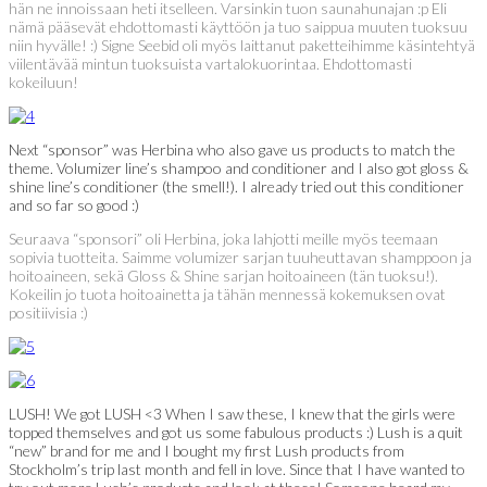
hän ne innoissaan heti itselleen. Varsinkin tuon saunahunajan :p Eli
nämä pääsevät ehdottomasti käyttöön ja tuo saippua muuten tuoksuu
niin hyvälle! :) Signe Seebid oli myös laittanut paketteihimme käsintehtyä
viilentävää mintun tuoksuista vartalokuorintaa. Ehdottomasti
kokeiluun!
Next “sponsor” was Herbina who also gave us products to match the
theme. Volumizer line’s shampoo and conditioner and I also got gloss &
shine line’s conditioner (the smell!). I already tried out this conditioner
and so far so good :)
Seuraava “sponsori” oli Herbina, joka lahjotti meille myös teemaan
sopivia tuotteita. Saimme volumizer sarjan tuuheuttavan shamppoon ja
hoitoaineen, sekä Gloss & Shine sarjan hoitoaineen (tän tuoksu!).
Kokeilin jo tuota hoitoainetta ja tähän mennessä kokemuksen ovat
positiivisia :)
LUSH! We got LUSH <3 When I saw these, I knew that the girls were
topped themselves and got us some fabulous products :) Lush is a quit
“new” brand for me and I bought my first Lush products from
Stockholm’s trip last month and fell in love. Since that I have wanted to