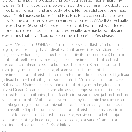
try out more Lush’s products and look at these! Someone heard my
wishes <3 Thank you Lush! So we all got little bit different products, but
I got Dream cream hand and body lotion, Plumps solid conditioner, Each
Beach “solid massage butter” and Rub Rub Rub body scrub. I also won
Lush’s The comforter shower cream, which smells AMAZING! Actually
these all smell SO good <3 (except the lotion). I would just want to test
more and more of Lush’s products, especially face masks, scrubs and
everything that says “luxurious spa day at home” ! :) Yes please.
LUSH! Me saatiin LUSHIA <3 Kun näin kassista pilkistävän Lushin
logon, tiesin, että nyt tytöt olivat kyllä ylittäneet itsensä näiden meidän
lahjakassien kanssa ja saaneet meille niiiiiiin ihania tuotteita :) Lush on
mulle suhteellisen uusi merkki ja merkin ensimmäiset tuotteet ostin
tosiaan Tukholman reissulta kuukausi takaperin. Sen reissun tuotteet
ovat jo nyt mulle niin rakkaita, että en voisi elää ilman niitä.
Ensimmäisistä tuotteista lähtien olen halunnut kokeilla vain lisää ja lisää
ja lisää Lushin tuotteita ja katsokaas näitä! Mun toiveet on kuultu <3
Kiitos Lush! Saimme kaikki vähän eri tuotteita ja mun lahjakassista
löytyi Drean Crean käsi- ja vartalorasva, Plumps solid conditioner eli
kiinteä hiusten hoitoaine, Each Beach kiinteä vartolovoi ja Rub Rub Rub
vartalon kuorinta. Voitin illan arvonnassa myös Lushin the comforter
suihkugeelin, joka tuoksuu taivaalliselta! Nämä kaikki kyllä tuoksuvat
niin hyviltä <3 (paitsi tuo rasva). Näistä tuotteista iski taas kova into
päästä testaamaan lisää Lushin tuotteita, varsinkin niitä kehuttuja
kasvonaamioita ja kuorintoja, sekä kaikkea joka sanoo ”tänään on
ylellinen kotikylpylä päivä”! Kyllä kiitos.