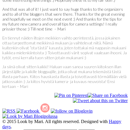
some interesting new things :) Hopefully these fit to my fair skin :)
And that was all of it! I just want to say huge thanks to the organizers
and to all of the bloggers that were there. Thanks for the great evening
and hopefully we meet on the next event :) And thanks for the tips for
my future new camera and overall tips for camera settings! I really
prissier those :) Till next time – Mari
En tiennyt näiden iltojen meikkien vaihto perinteestä, jossa jokainen
ottaa tarpeettomat meikkinsä mukaan ja vaihtelevat niitä. Nämä
kuitenkin olivat ”ota tästä” kasasta, joten tottakai mä nappasin mukaani
kaikkea mielenkiintoista :) Toivottavasti värit sopivat vaaleaan ihooni. Ja
tytöt, ensi kerralla tuon sitten jotain mukanani :)
Ja siinä olivat sitten kaikki! Haluan vaan sanoa suuren kiitoksen illan
järjestäjille ja kaikille bloggaajille, jotka olivat mukana tekemästä tästä
illasta parhaan. Kiitos hauskasta illasta ja toivottavasti törmäillään vielä
jatkossakin :) Ja kiitos hyvistä kamera- ja kuvaus neuvoista! Ensi
kertaan – Mari
© 2015 Look by Mari. All rights reserved. Designed with
Happy
days
.