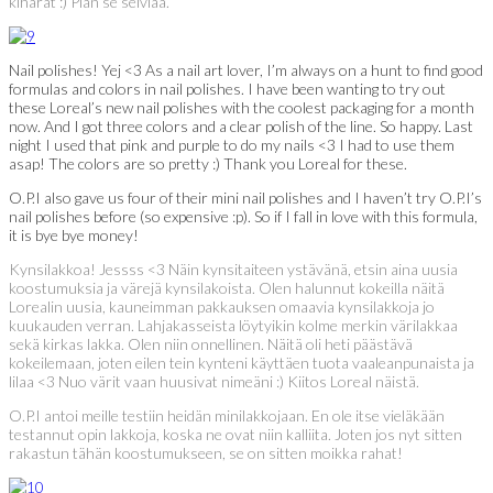
kiharat :) Pian se selviää.
Nail polishes! Yej <3 As a nail art lover, I’m always on a hunt to find good
formulas and colors in nail polishes. I have been wanting to try out
these Loreal’s new nail polishes with the coolest packaging for a month
now. And I got three colors and a clear polish of the line. So happy. Last
night I used that pink and purple to do my nails <3 I had to use them
asap! The colors are so pretty :) Thank you Loreal for these.
O.P.I also gave us four of their mini nail polishes and I haven’t try O.P.I’s
nail polishes before (so expensive :p). So if I fall in love with this formula,
it is bye bye money!
Kynsilakkoa! Jessss <3 Näin kynsitaiteen ystävänä, etsin aina uusia
koostumuksia ja värejä kynsilakoista. Olen halunnut kokeilla näitä
Lorealin uusia, kauneimman pakkauksen omaavia kynsilakkoja jo
kuukauden verran. Lahjakasseista löytyikin kolme merkin värilakkaa
sekä kirkas lakka. Olen niin onnellinen. Näitä oli heti päästävä
kokeilemaan, joten eilen tein kynteni käyttäen tuota vaaleanpunaista ja
lilaa <3 Nuo värit vaan huusivat nimeäni :) Kiitos Loreal näistä.
O.P.I antoi meille testiin heidän minilakkojaan. En ole itse vieläkään
testannut opin lakkoja, koska ne ovat niin kalliita. Joten jos nyt sitten
rakastun tähän koostumukseen, se on sitten moikka rahat!