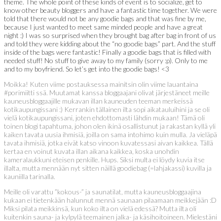
theme. The whole point of these kinds of event is to socialize, get to
know other beauty bloggers and have a fantastic time together. We were
told that there would not be any goodie bags and that was fine by me,
because I just wanted to meet same minded people and have a great
night :) I was so surprised when they brought bag after bag in front of us
and told they were kidding about the “no goodie bags” part. And the stuff
inside of the bags were fantastic! Finally a goodie bags that is filled with
needed stuff! No stuff to give away to my family (sorry :p). Only to me
and to my boyfriend. So let’s get into the goodie bags! <3
Moikka! Kuten viime postauksessa mainitsin olin viime lauantaina
#porimiitti ssä. Muutamat kanssa bloggaajani olivat järjestäneet meille
kauneusbloggaajille mukavan illan kauneuden teeman merkeissä
kotikaupungissani :) Kerrankin tällainen ilta sopi aikatauluihini ja se oli
vielä kotikaupungissani, joten ehdottomasti lähdin mukaan! Tämä oli
toinen blogi tapahtuma, johon olen ikinä osallistunut ja rakastan kyllä yli
kaiken tavata uusia ihmisiä, joilla on sama intohimo kuin mulla. Ja vieläpä
tavata ihmisiä, jotka eivät katso vinoon kuvatessasi aivan kaikkea. Tällä
kertaa en voinut kuvata illan aikana kaikkea, koska unohdin
kameralaukkuni eteisen penkille. Hups. Siksi multa ei löydy kuvia itse
illalta, mutta mennään nyt sitten näillä goodiebag (=lahjakassi) kuvilla ja
kauniilla tarinalla.
Meille oli varattu ”kokous-” ja saunatilat, mutta kauneusbloggaajina
kukaan ei tietenkään halunnut mennä saunaan pilaamaan meikkejään :D
Miksi pilata meikkinsä, kun koko ilta on vielä edessä? Mutta ilta oli
kuitenkin sauna- ja kylpylä teemainen jalka- ja käsihoitoineen. Mielestäni