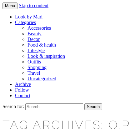
Skip to content
Menu
Makeup & beauty blog
LOOK BY MARI
Look by Mari
Categories
Accessories
Beauty
Decor
Food & health
Lifestyle
Look & inspiration
Outfits
Shopping
Travel
Uncategorized
Archive
Follow
Contact
Search for:
TAG ARCHIVES: O.P.I