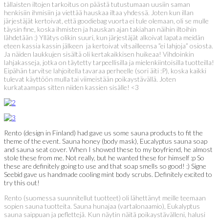
tällaisten iltojen tarkoitus on päästä tutustumaan uusiin saman
henkisiin ihmisiin ja viettää hauskaa iltaa yhdessä. Joten kun illan
järjestäjät kertoivat, että goodiebag vuorta ei tule olemaan, oli se mulle
täysin fine, koska ihmisten ja hauskan ajan takiahan näihin iltoihin
lähdetään :) Yllätys olikin suuri, kun järjestäjät alkoivat lapata meidän
eteen kassia kassin jälkeen ja kertoivat vitsailleensa ”ei lahjoja” osiosta.
Ja näiden laukkujen sisältä oli kertakaikkisen huikeaa! Vihdoinkin
lahjakasseja, jotka on täytetty tarpeellisilla ja mielenkiintoisilla tuotteilla!
Eipähän tarvitse lahjoitella tavaraa perheelle (sori äiti :P), koska kaikki
tulevat käyttöön mulla tai viimeistään poikaystävällä. Joten
kurkataampas sitten niiden kassien sisälle! <3
Rento (design in Finland) had gave us some sauna products to fit the
theme of the event. Sauna honey (body mask), Eucalyptus sauna soap
and sauna seat cover. When I showed these to my boyfriend, he almost
stole these from me. Not really, but he wanted these for himself :p So
these are definitely going to use and that soap smells so good! :) Signe
Seebid gave us handmade cooling mint body scrubs. Definitely excited to
try this out!
Rento (suomessa suunnitellut tuotteet) oli lähettänyt meille teemaan
sopien sauna tuotteita. Sauna hunajaa (vartalonaamio), Eukalyptus
sauna saippuan ja peflettejä. Kun näytin näitä poikaystävälleni, halusi