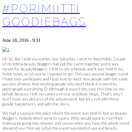
#PORIMIITTI
GOODIEBAGS
June 18, 2016 - 9:31
Hi! So, like I told you earlier, last Saturday I went to #porimiitti. Couple
of my fellow beauty bloggers had put the event together and it was
meant for beautybloggers :) It fit to my schedule and it was hold in my
home town, so of course I wanted to go! This was second blogger event
I have ever participate and I just love to meet new people with the same
passion of mine. And meeting people who don’t think it is weird to
photograph everything :D Although it wasn’t the case this time on my
behalf, because I left my camera on our vestibule. Hups. That’s why I
don’t have any pictures of the actual event, but let’s roll with these
goodie bag pictures and with the story.
We had a sauna in the place where the event was held in, but as beauty
bloggers, nobody didn’t went to sauna. Who would want to ruin their
makeup by going into shower and sauna when you have the whole event
ahead of you? Not me :p But the event was kind of spa and beauty