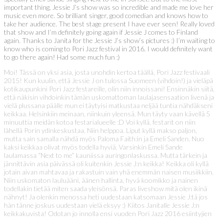
important thing, Jessie J’s show was so incredible and made me love her
music even more. So brilliant singer, good comedian and knows how to
take her audience. The best stage present I have ever seen! Really loved
that show and I’m definitely going again if Jessie J comes to Finland
again. Thanks to Janita for the Jessie J’s show’s pictures :) I’m waiting to
know who is coming to Pori Jazz festival in 2016. I would definitely want
to go there again! Had some much fun :)
Moi! Tässä on yksi asia, josta unohdin kertoa täällä, Pori Jazz festivaali
2015! Kun kuulin, että Jessie J on tulossa Suomeen (vihdoin!) ja vieläpä
kotikaupunkini Pori Jazz festareille, olin niin innoissani! Ensinnäkin siitä,
että näkisin vihdoinkin tämän uskomattoman laulajasensaation livenä ja
vielä plussana päälle mun ei täytyisi matkustaa neljää tuntia nähdäkseni
keikkaa. Helsinkiin meinaan, niinkuin yleensä. Mun täyty vaan kävellä 5
minuuttia meidän kotoa festarialueelle :D Voi kyllä, festarit on niin
lähellä Porin ydinkeskustaa. Niin helppoa. Liput kyllä makso paljon,
mutta sain samalla nähdä myös Paloma Faith:in ja Emeli Sanden. Nuo
kaksi keikkaa olivat myös todella hyviä. Varsinkin Emeli Sande
laulamassa “Next to me” kauniissa auringonlaskussa. Mutta tärkein ja
jännittävin asia päivässä oli kuitenkin Jessie J:n keikka! Keikka oli kyllä
jotain aivan mahtavaa ja rakastuin vain yhä enemmän naisen musiikkiin.
Niin uskomaton lauluääni, äänen hallinta, hyvä koomikko ja nainen
todellakin tietää miten saada yleisönsä. Paras liveshow mitä olen ikinä
nähnyt! Ja olenkin menossa heti uudestaan katsomaan Jessie J:tä jos
hän tänne joskus uudestaan vielä eksyy :) Kiitos Janitalle Jessie J:n
keikkakuvista! Odotan jo innolla ensi vuoden Pori Jazz 2016 esiintyjien