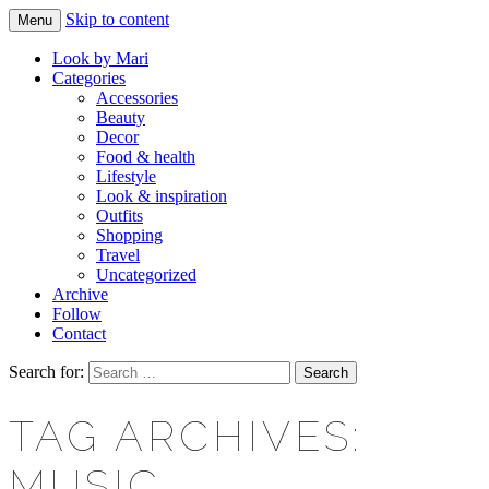
Skip to content
Menu
Makeup & beauty blog
LOOK BY MARI
Look by Mari
Categories
Accessories
Beauty
Decor
Food & health
Lifestyle
Look & inspiration
Outfits
Shopping
Travel
Uncategorized
Archive
Follow
Contact
Search for:
TAG ARCHIVES:
MUSIC