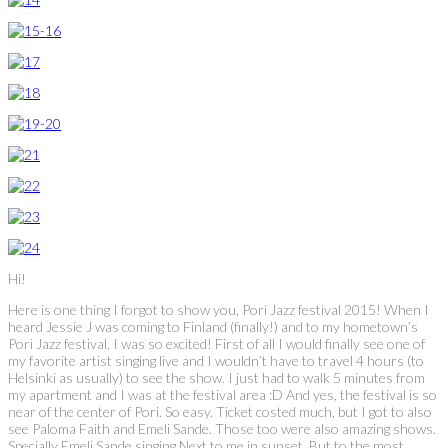
Hi!
Here is one thing I forgot to show you, Pori Jazz festival 2015! When I
heard Jessie J was coming to Finland (finally!) and to my hometown’s
Pori Jazz festival, I was so excited! First of all I would finally see one of
my favorite artist singing live and I wouldn’t have to travel 4 hours (to
Helsinki as usually) to see the show. I just had to walk 5 minutes from
my apartment and I was at the festival area :D And yes, the festival is so
near of the center of Pori. So easy. Ticket costed much, but I got to also
see Paloma Faith and Emeli Sande. Those too were also amazing shows.
Specially Emeli Sande singing Next to me in sunset. But to the most