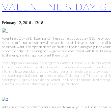
VALENTINE’S DAY G
February 12, 2016 - 13:18
Valentine’s Day pink glitter nails! These came out so cute <3 Some of you 
some colorful nail polish, any glitter and top coat. I have bought loose gl
color you want! Example dark red or black nail polish and gold glitter would 
smoothie ridge filler strengthen & grow base coat mixed with Kiss’ Diamond
to the length and shape you want them to be.
Ystävänpäivän vaaleanpunaiset glitteri kynnet! Näistä tuli kyllä niin söpöt
kimaltamaan ystävänpäiväksi :) Tarvitset vain aluslakan, jonkun värillisen
irtokimalletta Seppälästä. Ja jos vaaleanpunainen ei ole värisi tai tykkä
yhdistettynä kultaiseen kimalteeseen näyttäisi upealta :) Tai nude kynsilakk
strengthen & grow aluslakkaa sekoitettuna Kissin Diamond Hard strengthen
viilaamalla kyntesi haluamaasi pituuteen ja muotoon.
Add a base coat to protect your nails and to make your nail polish to last l