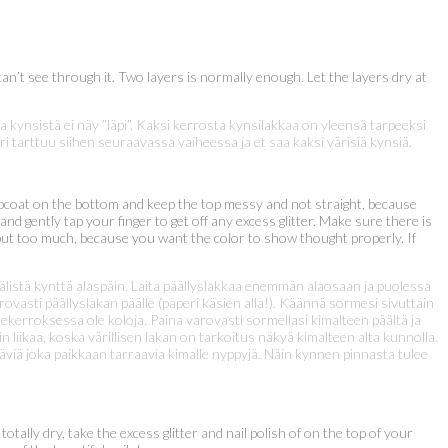
 can’t see through it. Two layers is normally enough. Let the layers dry at
ja kynsistä ei näy ”läpi”. Kaksi kerrosta kynsilakkaa on yleensä tarpeeksi
ri tarttuu siihen seuraavassa vaiheessa ja et saa kaksi värisiä kynsiä.
 topcoat on the bottom and keep the top messy and not straight, because
 and gently tap your finger to get off any excess glitter. Make sure there is
’t put too much, because you want the color to show thought properly. If
 välistä kynttä alaspäin. Laita päällyslakkaa enemmän alaosaan ja puolessa
varovasti päällyslakan päälle (paperi käsien alla!). Käännä sormesi sivuttain
lekerroksessa ole koloja. Paina varovasti sormellasi kimalteen päältä ja
n liikaa, koska värillisen lakan on tarkoitus näkyä kimalteen alta kunnolla.
käviä joka paikkaan tarraavia kimalle nyppyjä. Näin kynnen pinnasta tulee
totally dry, take the excess glitter and nail polish of on the top of your