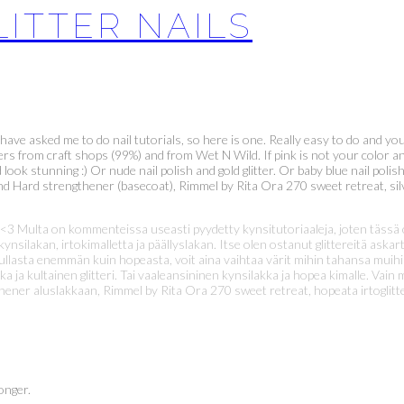
LITTER NAILS
have asked me to do nail tutorials, so here is one. Really easy to do and you
itters from craft shops (99%) and from Wet N Wild. If pink is not your color 
look stunning :) Or nude nail polish and gold glitter. Or baby blue nail polish
 Hard strengthener (basecoat), Rimmel by Rita Ora 270 sweet retreat, silver 
 <3 Multa on kommenteissa useasti pyydetty kynsitutoriaaleja, joten tässä ol
 kynsilakan, irtokimalletta ja päällyslakan. Itse olen ostanut glittereitä as
ät kullasta enemmän kuin hopeasta, voit aina vaihtaa värit mihin tahansa mu
a ja kultainen glitteri. Tai vaaleansininen kynsilakka ja hopea kimalle. Vain 
er aluslakkaan, Rimmel by Rita Ora 270 sweet retreat, hopeata irtoglitter
onger.