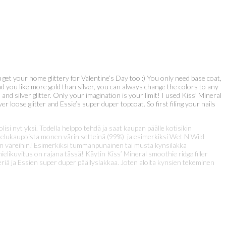
 get your home glittery for Valentine’s Day too :) You only need base coat,
and you like more gold than silver, you can always change the colors to any
 and silver glitter. Only your imagination is your limit! I used Kiss’ Mineral
loose glitter and Essie’s super duper topcoat. So first filing your nails
isi nyt yksi. Todella helppo tehdä ja saat kaupan päälle kotisikin
kartelukaupoista monen värin setteinä (99%) ja esimerkiksi Wet N Wild
ihin väreihin! Esimerkiksi tummanpunainen tai musta kynsilakka
mielikuvitus on rajana tässä! Käytin Kiss’ Mineral smoothie ridge filler
iä ja Essien super duper päällyslakkaa. Joten aloita kynsien tekeminen