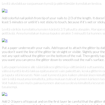
Levitä aluslakkaa suojaamaan kynsiä ja pidentämään kynsilakan kestoa.
Add colorful nail polish from tip of your nails to 2/3 of the length. It doe
least 5 minutes or until it’s not sticky to touch, because if it’s wet or sticky
Levitä värikäs kynsilakka kynsien kärjistä 2/3 pituutta alaspäin. Alarajan e
peittävää. Anna kynsilakan kuivua lopuksi ainakin 5 minuutti tai kunnes se
Put a paper underneath your nails. Add topcoat to attach the glitter by da
you don’t want the line of the glitter be straight or visible. Slightly pour 
not any spot without the glitter on the bottom of the nail. Then gently tap
you want you can press the glitter down to smooth out the nail’s surface
Laita paperia käsiesi alle säästääksesi glitteriä ja välttämästä suttaamist
välissä kynttä levitä lakkaa epätasaisesti vain paikoittain, koska glitterin 
ja taputa sitä kevyesti. Näin saat kynnestä pois kaiken ylimääräisen kimal
siirrä niitä muutamia kimalteita, jotka mukaan tulevat kynnen kärkeen luoma
Voit halutessasi myös painaa kynnen alaosassa olevia kimalteita kevyesti p
tasaisempi.
Add 2-3 layers of topcoat and on the first layer be careful that the glitter d