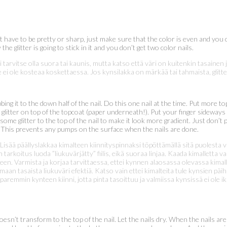
sn’t have to be pretty or sharp, just make sure that the color is even and you
 the glitter is going to stick in it and you don’t get two color nails.
i tarvitse olla suora tai kaunis, mutta katso että väri on kuitenkin tasainen 
 ei ole kosteaa koskettaessa. Jos kynsilakka on märkää tai tahmaista, glitte
bbing it to the down half of the nail. Do this one nail at the time. Put more
the glitter on top of the topcoat (paper underneath!). Put your finger sideways
 some glitter to the top of the nail to make it look more gradient. Just don
. This prevents any pumps on the surface when the nails are done.
a. Lisää päällyslakkaa kimalteen kiinnityspinnaksi töpöttämällä sitä puolesta
on tarkoitus luoda ”liukuvärjätty” fiilis, eikä suoraa linjaa. Kaada kimalletta 
teen. Varmista ja korjaa tarvittaessa, ettei kynnen alaosassa olevassa kimal
an tasaista liukuväri efektiä. Katso vain ettei kimalteita tule kynsien päihi
aremmin kynteen kiinni, jotta pinta tasoittuu ja valmiissa kynsissä ei ole i
oesn’t transform to the top of the nail. Let the nails dry. When the nails are 