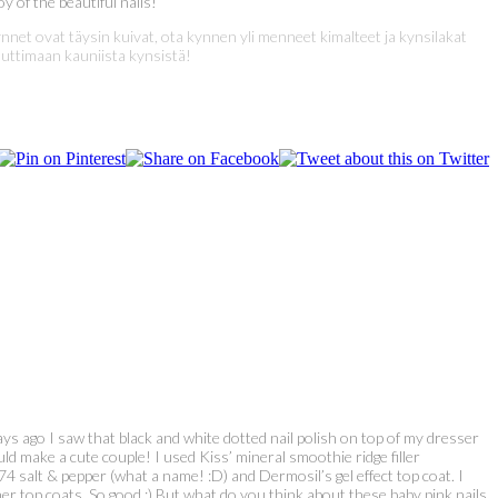
 of the beautiful nails!
nnet ovat täysin kuivat, ota kynnen yli menneet kimalteet ja kynsilakat
auttimaan kauniista kynsistä!
ays ago I saw that black and white dotted nail polish on top of my dresser
uld make a cute couple! I used Kiss’ mineral smoothie ridge filler
4 salt & pepper (what a name! :D) and Dermosil’s gel effect top coat. I
ther top coats. So good :) But what do you think about these baby pink nails