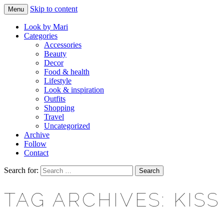
Skip to content
Menu
Makeup & beauty blog
LOOK BY MARI
Look by Mari
Categories
Accessories
Beauty
Decor
Food & health
Lifestyle
Look & inspiration
Outfits
Shopping
Travel
Uncategorized
Archive
Follow
Contact
Search for:
TAG ARCHIVES: KIS