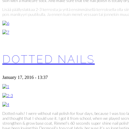
skin with a manicure stick. And make sure that the nail polish is totally 
Lisää päällyslakkaa 2-3 kerrosta ja yritä ensimmäisellä kerroksella olla s
pois manikyyri puutikulla. Ja ennen kuin menet vessaan tai jonnekin muual
DOTTED NAILS
January 17, 2016 - 13:37
Dotted nails! I were without nail polish for four days, because I was too l
and thought that I should use it. I got it from school, when we played secr
strengthen & grow base coat, Rimmel’s 60 seconds super shine nail polish i
have been loving this Dermosil’s top coat lately, because it’s so long last