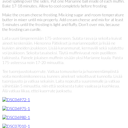
avoid spilling over the sides. Put one Marianne ball inside of each muffin.
Bake 17-18 minutes. Allow to cool completely before frosting.
Make the cream cheese frosting. Mix icing sugar and room-temperature
butter in mixer until mix properly. Add cream cheese and mix for at least
5 minutes until the frosting is light and fluffy. Don’t over mix, because
the frosting can curdle.
Laita uuni lämpenemään 175-asteeseen. Sulata rasva ja sekoita kuivat
aineet keskenään. Hienonna Pätkikset ja mariannepallot ja lisää ne
kuivien aineiden joukkoon. Lisää kananmunat, kermaviili sekä sulatettu
voi joukkoon. Sekoita tasaiseksi. Täytä muffinivuoat noin puolilleen
taikinasta. Painele jokaisen muffinin sisään yksi Marianne kuula. Paista
175-asteessa noin 17-20 minuuttia.
Tee tuorejuustokuorrute. Vatkaa tomusokeria ja huoneenlämpöistä
voita monitoimikoneessa, kunnes ainekset sekoittuvat kunnolla. Lisää
tuorejuusto ja vatkaa sekaisin. Laita nopeutta suuremmalle ja vatkaa
vähintään 5 minuuttia, niin että seoksesta tulee vaaleaa ja kuohkeaa.
Älä vatkaa liikaa, ettei kuorrute juoksetu.