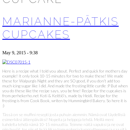
MARIANNE-PÄTKIS
CUPCAKES
May 9, 2015 - 9:38
Here is a recipe what I told you about. Perfect and quick for mothers day
example! It only took 10-15 minutes for two to make these! We made
these for Walpurgis Night and they are SO good, if you don’t add too
much icing sugar like I did. And made the frosting little curdle :P But when
you do these like the recipe says, you be fine! Recipe for the cupcakes is
from perhekerho.net Koti & Keittiö’s, made by Heidi. Recipe for the
frosting is from Cook Book, writen by Hummingbird Bakery. So here it is
:)
Tässä on se muffini resepti josta puhuin aiemmin. Nämä ovat täydellisiä
esimerkiksi äitienpäiväksi! Nopeita ja helppoja tehdä. Meillä meni
kahdelta tehdä nämä 10-15 minuuttia. Teimme näitä vapuksi ja ne ovat
niin hyviä! Jos siis et lisää liikaa tomusokeria kuorrutteeseen ja saa sitä