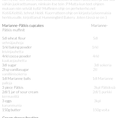
vähän juoksettumaan, niinkuin itse tein :P Mutta kun teet ohjeen
mukaan niin selviät kyllä! Muffinien ohje on perhekerho.net
Koti&Keittiö, tehnyt Heidi. Kuorrutteen ohje on kirjasta Leivonnaisia
herkkusuille, kirjoittanut Hummingbird Bakery. Joten tässä se on :)
Marianne-Pätkis cupcakes
Marianne-
Pätkis muffinit
5dl wheat flour
5dl
vehnäjauhoja
1rkl baking powder
1rkl
leivinjauhetta
4rkl cocoa powder
4rkl
kaakaojauhetta
3dl sugar
3dl sokeria
2tsp vanillasugar
2tl
vanilliinisokeria
1dl Marianne balls
1dl Marianne
palloja
3 piece Pätkis
3kpl Pätkiksiä
2dl/1 jar of sour cream
2dl/1 purkki
kermaviiliä
3 eggs
3kpl
kananmunia
150g butter
150g voita
Cream cheese frosting