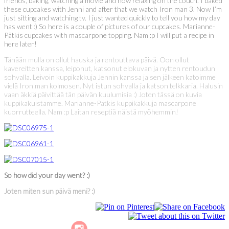
friends, baking, watching a movie and now relaxing on the couch. I baked
these cupcakes with Jenni and after that we watch Iron man 3. Now I’m
just sitting and watching tv. I just wanted quickly to tell you how my day
has went :) So here is a couple of pictures of our cupcakes. Marianne-
Pätkis cupcakes with mascarpone topping. Nam :p I will put a recipe in
here later!
Tänään mulla on ollut hauska ja rentouttava päivä. Oon ollut
kavereitten kanssa, leiponut, katsonut elokuvan ja nytten rentoudun
sohvalla. Leivoin kuppikakkuja Jennin kanssa ja sen jälkeen katoimme
vielä Iron man kolmosen. Nyt istun sohvalla ja katson telkkaria. Halusin
vaan äkkiä päivittää tän päivän kuulumisia :) Joten tässä on kuvia
kuppikakuistamme. Marianne-Pätkis kuppikakkuja mascarpone
kuorrutteella. Nam :p Laitan reseptiä näistä myöhemmin!
So how did your day went? :)
Joten miten sun päivä meni? :)