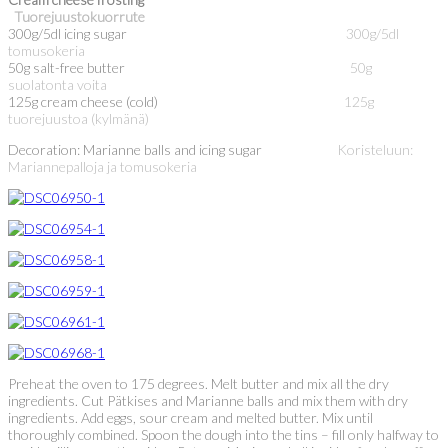
Tuorejuustokuorrute
300g/5dl icing sugar
300g/5dl
tomusokeria
50g salt-free butter
50g
suolatonta voita
125g cream cheese (cold)
125g
tuorejuustoa (kylmänä)
Decoration: Marianne balls and icing sugar
Koristeluun:
Mariannepalloja ja tomusokeria
Preheat the oven to 175 degrees. Melt butter and mix all the dry
ingredients. Cut Pätkises and Marianne balls and mix them with dry
ingredients. Add eggs, sour cream and melted butter. Mix until
thoroughly combined. Spoon the dough into the tins – fill only halfway to