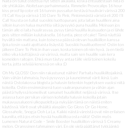
Näitä on tullut ostettua nyt sitten aikalailla, koska entuudestaan niitä ei
ole yhtäkään. Aloitetaan parhaimmasta. Rimmelin Provocalips 16 hour
kiss proof lip color eli 16 tunnin pussailun kestävä huuliväri värissä 200
I’ll Call You ja värissä 110 Dare To Pink. Pinkimmästä väristä eli 200 I’ll
Call You:sta on tullut suosikki luottopunani, jota laitan huulilleni aina
silloin kun en halua murehtia siitä pysyykö puna huulilla. Meinaan jos
tämän alle ei laita huulirasvaa, pysyy tämä huulilla ikuisuuden ja ei lähde
pois sitten millään kulutuksella. 16 tuntia, piece of cake! Tämä näyttää
hyvältä niin mattana, kuin toisessa päässä olevan huulikiillon kanssa
(joka tosin vaatii ajoittaista lisäystä). Suosikki huulituotteeni! Ostin ton
jälkeen Dare To Pink:in ihan vaan, koska toinen oli niin hyvä. Ja en tiedä
oliko vika käyttäjässä vai värissä, mutta sain sen huulille vain kera
komeiden raitojen. Ehkä mun täytyy antaa tälle vielä toinen kokeilu
kerta, jotta selviää kenessä on vika :D
Oh My GLOSS! Oon niin rakastunut näihin! Parhaita huulikiiltojaikinä.
Vain vähän tahmaisia, hyvä pysyvyys ja kauneimmat värit ikinä. Luin
näistä Ostolakossa blogista ja halusin tietenkin hypetyksen vuoksi niitä
kokeilla. Ostin ensimmäisenä tuon vaaleanpunaisen ja vähän ajan
päästä hyllyssä komeilivat samaiset huulikiillot neljässä värissä. Itse
asiassa tuon persikan värisen kohdalla halusin kokeilla jotain
mukavuusalueeni ulkopuolelta ja nykyään tämä on näistä eniten
käytössä. Värit ovat ylhäältä alaspäin: Go Gloss Or Go Home,
Glossaholic, Snog ja Ooh La La. Kaikki näistä väreistä ovat niin erilaisen
kauniita, että jos etsin hyvää huulikiiltoa osta näitä! Ostin myös
Lumenen Natural Code – Smile Booster huulikiillon värissä 5 Creamy
melon. Oranssinen tahmainen väri. En ole vielä päättänyt tykkäänkö