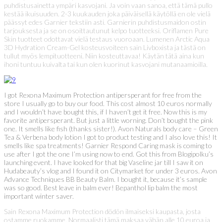
puhdistusainetta ympäri kasvojani. Ja voin vaan sanoa, että tämä pullo
kestää ikuisuuden. 2-3 kuukauden joka päiväisellä käytöllä en ole vielä
päässyt edes Garnier tekstiin asti. Garnierin puhdistusmaidon ostin
tarjouksesta ja se on osoittautunut kelpo tuotteeksi. Oriflamen Pure
Skin tuotteet odottavat vielä testaus vuoroaan. Lumenen Arctic Aqua
3D Hydration Cream-Gel kosteusvoiteen sain Livboxista ja tästä on
tullut myös lempituotteeni. Niin kosteuttavaa! Käytän tätä aina kun
ihoni tuntuu kuivalta tai kun olen kuorinut kasvojani mutanaamioilla.
I got Rexona Maximum Protection antipersperant for free from the
store I usually go to buy our food. This cost almost 10 euros normally
and I wouldn’t have bought this, if I haven’t get it free. Now this is my
favorite antipersperant. But just a little worning. Don’t bought the pink
one. It smells like fish (thanks sister!). Avon Naturals body care – Green
Tea & Verbena body lotion I got to product testing and I also love this! It
smells like spa treatments! Garnier Respond Caring mask is coming to
use after I got the one I’m using now to end. Got this from Blogipolku’s
launching event. I have looked for that big Vaseline jar till I saw it on
Hudabeauty’s vlog and I found it on Citymarket for under 3 euros. Avon
Advance Techniques BB Beauty Balm. I bought it, because it’s sample
was so good. Best leave in balm ever! Bepanthol lip balm the most
important winter saver.
Sain Rexona Maximum Protection dödön ilmaiseksi kaupasta, josta
ostamme ruokamme. Normaalisti tämä maksaa vähän alle 10 euroa ja