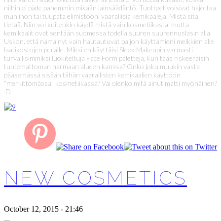
niihin ei päde pahemmin mikään lainsäädäntö. Tuotteet voisivat hajottaa
mun ihon tai tuupata elimistööni vaarallisia kemikaaleja. Mistä sitä
tietää. Niin voi kuitenkin käydä mistä vain kosmetiikasta, mutta
kemikaalit ovat sentään suomessa todella suuren suurennuslasin alla.
Uskon, että nämä nyt vain hautautuvat paljon käyttämieni meikkien alle
laatikostojen perälle. Miksi en käyttäisi Sleek Makeupin varmasti
turvallisimmiksi luokiteltuja Face Form paletteja, kun taas riskeeraisin
tuntemattoman harmaan alueen kanssa? Onko joku muukin vasta
pääsemässä sisään tähän vaarallisten kemikaalien käyttöön
”merkittömässä” kosmetiikassa? Vai olenko mitä ainut matti myöhäinen?
:D
NEW COSMETICS
October 12, 2015 - 21:46