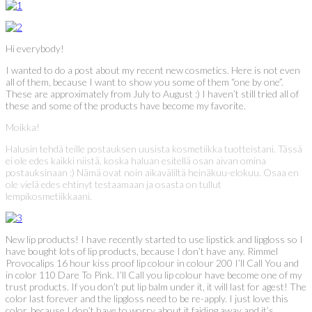
Hi everybody!
I wanted to do a post about my recent new cosmetics. Here is not even
all of them, because I want to show you some of them “one by one”.
These are approximately from July to August :) I haven’t still tried all of
these and some of the products have become my favorite.
Moikka!
Halusin tehdä teille postauksen uusista kosmetiikka tuotteistani. Tässä
ei ole edes kaikki niistä, koska haluan esitellä osan aivan omina
postauksinaan :) Nämä ovat noin aikaväliltä heinäkuu-elokuu. Osaa en
ole vielä edes ehtinyt testaamaan ja osasta on tullut
lempikosmetiikkaani.
New lip products! I have recently started to use lipstick and lipgloss so I
have bought lots of lip products, because I don’t have any. Rimmel
Provocalips 16 hour kiss proof lip colour in colour 200 I’ll Call You and
in color 110 Dare To Pink. I’ll Call you lip colour have become one of my
trust products. If you don’t put lip balm under it, it will last for agest! The
color last forever and the lipgloss need to be re-apply. I just love this
color, because I don’t have to worry about it faiding away and it’s