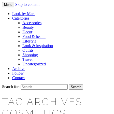
Skip to content
Menu
Makeup & beauty blog
LOOK BY MARI
Look by Mari
Categories
Accessories
Beauty
Decor
Food & health
Lifestyle
Look & inspiration
Outfits
Shopping
Travel
Uncategorized
Archive
Follow
Contact
Search for:
TAG ARCHIVES:
COSMETICS