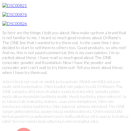
So here are the things I told you about. New make up from a brand that
is not familiar to me. I heard so much good reviews about Oriflame’s
The ONE line that I wanted to try them out. In the same time I also
decided to start to sell them to others too. Good products, so why not!
And no, this is not payed commercial, this is my own opinion. I’m so
excited about these. I have read so much good about The ONE
concealer, powder and foundation. Now I have the powder and
concealer and I can’t wait to try them out! Tell you more about those,
when I have try them out.
Joten tässä nyt ovat ne meikit josta puhuin. Meikit merkiltä, joka on
mulle vielä tuntematon. Olen kuullut niin paljon hyvää Oriflamen The
ONE sarjasta, että mun oli pakko saada testata niitä. Samalla päätin
myös alkaa myymään tuotteita muille. Hyviä tuotteita, joten miksi ei! Ja
ei, tämä ei ole maksettu mainos, vaan oma mielipiteeni. Olen niin
innoissani näistä tuotteista. Olen lukenut sellaisia ylistyksiä The ONE
sarjan peitevoiteesta, puuterista ja meikkivoiteesta. Ostin niistä tällä
kertaa puuterin ja peiteaineen ja en malta odottaa, että saan jo testattua
niitä! Kerron näistä lisää sitten kun olen testaillut niitä.