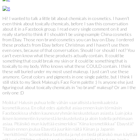
Hi! I wanted to talk a little bit about chemicals in cosmetics. I haven’t
even think about toxically chemicals, before I saw this conversation
about it in a Facebook group. I read every single comment on it and
really started to think if I shouldn’t be using example China cosmetics
from Ebay. Those non brand cosmetics you can buy on Ebay. I ordered
these products from Ebay before Christmas and I haven’t use them
even ones, because of that conversation. Should I or should I not? You
can’t even know what these products actually contain. It could be
something that could break my skin or it could be something that is
toxically to my body. Who knows what these COULD contain. I think
these will buried under my most used makeup. I just can’t use these
anymore. Great colors and pigments in one single palette, but I think I
still stick to my Sleek Makeup’s Face Form palette :) Is anyone else just
figuring out about toxically chemicals in “no brand” makeup? Or am I the
only one :D
Moikka! Halusin puhua teille vähän vaarallisista kemikaaleista
kosmetiikassa. En ollut edes ajatellut asiaa ennen kuin törmäsin
Facebookissa yhden kauneusryhmän keskusteluun asiasta. Luin joka
ikisen kommentin kyseisestä keskustelusta ja aloin todella pohtimaan
asiaa. Pitäisikö mun käyttää esimerkiksi ”Kiina kosmetiikkaa” Ebaystä?
Tilasin ennen joulua Ebaystä juurikin näitä Kiinan ja Japanin
”merkittömiä” kosmetiikka tuotteita ja nyt en tiedä pitäisikö mun käyttää
niitä vai ei? Niiden oikeista raaka-aineista ei voi tietää kukaan, koska