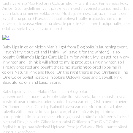
tästä vai en :p Max Factorin Colour Elixir – Giant stick Pen värissä Foxy
Amber 25. Täydellinen väri, joka ei vaan kestä syömistä tai juomista. Tää
vaan kuluu ja menee kökköseksi. Mutta jos en syö tai juo niin tämä on
kyllä ihana puna :) Kuvassa alhaalla oleva huultenrajauskynän ostin
kaveriksi kuvassa ylempänä olevalle pinkille Oriflamen huulipunalle ja se
odottaa vielä hyllyssä vuoroaan :)
Baby Lips in color Melon Mania I got from Blogipolku’s launching event.
Haven’t try it out yet and I think I will save it for the winter :) I also
bought Oriflame’s Lip Spa Care Lip Balm for winter. My lips get really dry
in winter and I think it will affect to my lip product using in winter, so I
already prepated and bought these moisturizing colored lip balms in
colors Natural Pink and Nude. On the right there is two Oriflame’s The
One Color Stylist lipsticks in colors Uptown Rose and Catwalk Pink.
Beautiful colors and basic lasting.
Baby Lipsin värissä Malon Mania sain Blogipolun
lanseeraustilaisuudesta. En ole kokeillut sitä vielä, koska säästän sitä
kosteuttavan ominaisuuden vuoksi talvea varten :) Ostin myös kuvien
Oriflamen Lip Spa Care Lip Balm:it talvea varten. Mun huulista tulee
talvella välillä todella kuivat ja uskon, että nämä vois jopa toimia
huulipunina silloin. Joten varauduin jo ja ostin nämä etukäteen väreissä
Natural Pink ja Nude. Oikealla on kaksi Oriflamen The ONE Color
Stylist huulipunaa väreissä Uptown Rose ja Catwalk Pink. Ihanat sävyt
ja perus kestävyys.