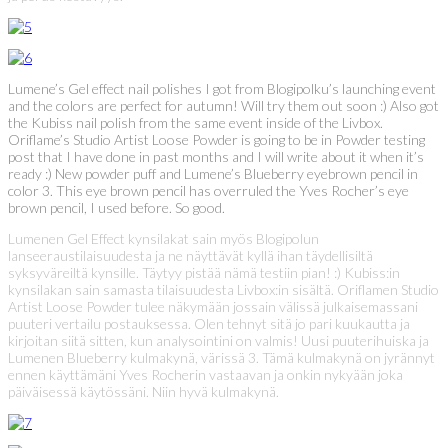
Lumene’s Gel effect nail polishes I got from Blogipolku’s launching event
and the colors are perfect for autumn! Will try them out soon :) Also got
the Kubiss nail polish from the same event inside of the Livbox.
Oriflame’s Studio Artist Loose Powder is going to be in Powder testing
post that I have done in past months and I will write about it when it’s
ready :) New powder puff and Lumene’s Blueberry eyebrown pencil in
color 3. This eye brown pencil has overruled the Yves Rocher’s eye
brown pencil, I used before. So good.
Lumenen Gel Effect kynsilakat sain myös Blogipolun
lanseeraustilaisuudesta ja ne näyttävät kyllä ihan täydellisiltä
syksyväreiltä kynsille. Täytyy pistää nämä testiin pian! :) Kubiss:in
kynsilakan sain samasta tilaisuudesta Livbox:in sisältä. Oriflamen Studio
Artist Loose Powder tulee näkymään jossain välissä julkaisemassani
puuteri vertailu postauksessa. Olen tehnyt sitä jo pari kuukautta ja
kirjoitan siitä sitten, kun analysointini on valmis! Uusi puuterihuiska ja
Lumenen Blueberry kulmakynä, värissä 3. Tämä kulmakynä on jyrännyt
ennen käyttämäni Yves Rocherin vastaavan ja onkin nykyään joka
päiväisessä käytössäni. Niin hyvä kulmakynä.