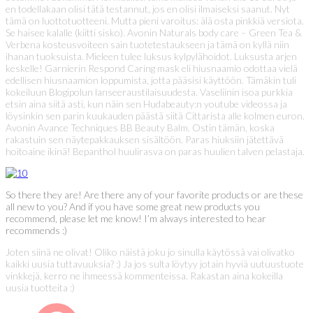
en todellakaan olisi tätä testannut, jos en olisi ilmaiseksi saanut. Nyt
tämä on luottotuotteeni. Mutta pieni varoitus: älä osta pinkkiä versiota.
Se haisee kalalle (kiitti sisko). Avonin Naturals body care – Green Tea &
Verbena kosteusvoiteen sain tuotetestaukseen ja tämä on kyllä niin
ihanan tuoksuista. Mieleen tulee luksus kylpylähoidot. Luksusta arjen
keskelle! Garnierin Respond Caring mask eli hiusnaamio odottaa vielä
edellisen hiusnaamion loppumista, jotta pääsisi käyttöön. Tämäkin tuli
kokeiluun Blogipolun lanseeraustilaisuudesta. Vaseliinin isoa purkkia
etsin aina siitä asti, kun näin sen Hudabeauty:n youtube videossa ja
löysinkin sen parin kuukauden päästä siitä Cittarista alle kolmen euron.
Avonin Avance Techniques BB Beauty Balm. Ostin tämän, koska
rakastuin sen näytepakkauksen sisältöön. Paras hiuksiin jätettävä
hoitoaine ikinä! Bepanthol huulirasva on paras huulien talven pelastaja.
So there they are! Are there any of your favorite products or are these
all new to you? And if you have some great new products you
recommend, please let me know! I’m always interested to hear
recommends :)
Joten siinä ne olivat! Oliko näistä joku jo sinulla käytössä vai olivatko
kaikki uusia tuttavuuksia? :) Ja jos sulta löytyy jotain hyviä uutuustuote
vinkkejä, kerro ne ihmeessä kommenteissa. Rakastan aina kokeilla
uusia tuotteita :)