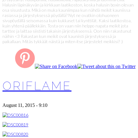
Halusin läpinäkyvän ja kirkkaan laatikoston, koska halusin boxin olevan
osa sisustusta. Mikä on muka kauniimpaa kun nähdä meikit kauniissa
rasiassa ja järjestyksessä pöydällä? Nyt ne ovatkin olohuoneen
sivupöydällä seisomassa kuin kukkaset tai kynttilät. Kaksi laatikostoa,
kuin yhtenä päällekkäin. Tosta on vaan niin helppo napata meikit jota
tarttee ja laittaa siististi takaisin järjestykseensä. Oon niin rakastunut
näihin <3 Rakastan kun meikit ovat kauniisti järjestyksessä ja
paikallaan. Mitäs tykkäät näistä ja miten itse järjestelet meikkisi? :)
ORIFLAME
August 11, 2015 - 9:10