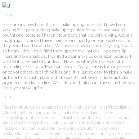
Hello!
Here are my new babies! Clear make up organizers <3 I have been
looking for a good looking make up organizer for years and haven't
bought one, because I haven't found one that I could live with. About a
month ago I founded these from second hand group on Facebook and
they were brand new in box. Wrapped up, sealed and everything. I was
so happy! Now I have filled them up with my lipsticks, lip glosses, lip
liners and eye shadows. I wanted a clear make up organizer, because I
wanted it to be part of our decor. Now it is sitting on our side table,
pretending to by like a flower or candles. Okay there is too organizers
on top of others, but I think it as one. It is just so easy to pick up make
up from here. Just in love with these <3 I just love my make up to be
organized and clean in line. What do you think about these and how you
store you make up? :)
Moi!
Tässä ovat uudet pienokaiset! Läpinäkyvät kosmetiikan järjestelijät <3
Olen etsinyt jo usean vuoden ajan itselleni meikkien järjestelijä
laatikostoja, mutta en ole vielä sellaista ostanut, koska en ole löytänyt
omaa silmää miellyttävää. Noin kuukausi sitten löysin sitten nämä
Facebookin oman kaupungin myyntiringistä uutena. Laatikossa,
pakkauskääreissään ja sineteissään. Olin niin iloissani! Nyt olenkin ne
jo täyttänyt huulipunilla, huulikiilloilla, rajauskynillä ja luomiväreillä.