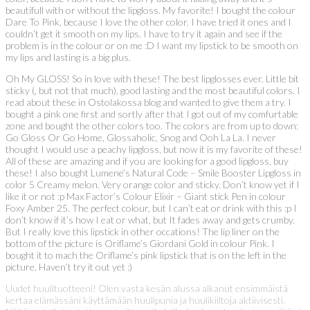
beautifull with or without the lipgloss. My favorite! I bought the colour
Dare To Pink, because I love the other color. I have tried it ones and I
couldn’t get it smooth on my lips. I have to try it again and see if the
problem is in the colour or on me :D I want my lipstick to be smooth on
my lips and lasting is a big plus.
Oh My GLOSS! So in love with these! The best lipglosses ever. Little bit
sticky (, but not that much), good lasting and the most beautiful colors. I
read about these in Ostolakossa blog and wanted to give them a try. I
bought a pink one first and sortly after that I got out of my comfurtable
zone and bought the other colors too. The colors are from up to down:
Go Gloss Or Go Home, Glossaholic, Snog and Ooh La La. I never
thought I would use a peachy lipgloss, but now it is my favorite of these!
All of these are amazing and if you are looking for a good lipgloss, buy
these! I also bought Lumene’s Natural Code – Smile Booster Lipgloss in
color 5 Creamy melon. Very orange color and sticky. Don’t know yet if I
like it or not :p Max Factor’s Colour Elixir – Giant stick Pen in colour
Foxy Amber 25. The perfect colour, but I can’t eat or drink with this :p I
don’t know if it’s how I eat or what, but It fades away and gets crumby.
But I really love this lipstick in other occations! The lip liner on the
bottom of the picture is Oriflame’s Giordani Gold in colour Pink. I
bought it to mach the Oriflame’s pink lipstick that is on the left in the
picture. Haven’t try it out yet :)
Uudet huulituotteeni! Olen vasta kesän alussa alkanut ensimmäistä
kertaa elämässäni käyttämään huulipunia ja huulikiiltoja aktiivisesti.