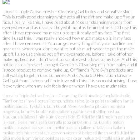
Loreal’s Triple Active Fresh – Cleansing Gel to dry and sensitive skin.
This is really good cleansing which gets all the dirt and make up off your
face. I really like this. I have read about Micellar cleansing waters from
everywhere and as usually I buyed it months behind others :D I use this
after I have removed my make up to get it really off my face. The first
time I used this, I was really shocked how much make up is in my face
after I have removed it! You can get everything off of your hairline and
near ears, where you don’t want to put so much water to get the make
up off. I also use this so get off my eyeshadows, before I take off other
make up, because I don’t want to scrub eyeshadows to my face. And this
bottle lastes forever! I bought Garnier’s Cleansing milk from sales and it
is good product to remove make up. Oriflame’s Pure Skin products are
still waiting to get in use. Lumene’s Arctic Aqua 3D Hydration Cream-
Gel I got from Livbox and I’m in love with this. It is so moisturising! I use
it everytime when my skin feels dry or when I have use mudmasks.
Lorealin Triple Active Fresh – Cleansing Gel kuivalle ja herkälle iholle.
Tämä on tosi hyvä perus ihonpuhdistusaine, joka poistaa kaiken lian ja
meikinjäämät. Tykkään. Luin kuvat Misellivedestä pitkään monista
blogeista, kunnes kuukausien jälkeen päätin sen itselleni ostaa.
Kuukausia jäljessä niin kuin yleensäkin :D Käytän tätä meikin poiston
jälkeen ja ensimmäisellä kerralla jopa järkytyin siitä, kuinka paljon
meikkiä kasvoillani vielä on meikinpoiston jälkeen. Tällä saa kaiken
meikin pois hiusrajasta ja korvien vierestä helposti ilman vettä. Käytän
tätä myös luomivärien poistossa, koska en halua pyöritellä sitä mustaa