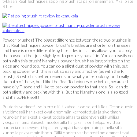
tykkään Real Techniques stippling brushista paljon enemmän! Yksi piste
RT:lle.
Powder brushes! The biggest difference between these two brushes is
that Real Techniques powder brush’s bristles are shorter on the sides
and there is more different length bristles in it. This allows you to apply
the powder ether just slightly or to properly pack it in. You can easily do
both with this brush! Nanshy’s powder brush has long bristles on the
sides and round top. You can do a slight dust of powder with this, but
packing powder with this is not so easy and affective (as with the RT
brush). So which is better, depends on what you’re looking for. I really
like both of these, but I like the Real Techniques one better, because I
have oily T-zone and I like to pack on powder to that area. So I can do
both slightly and packing with this. But the Nanshy’s one is also good
and it’s SUPER soft!
Puuterisiveltimet! Isoin ero näillä kahdella on se, että Real Techniquesin
siveltimessä harjakset ovat enemmän kerrostettuja ja siveltimen
reunojen harjakset alkavat todella alhaalta pidentyen pikkuhiljaa
ylöspäin. Tämänlaisesti muotoiluilla harjaksilla on helppo levittää
puuteria niin kevyesti hipaisten ympäri kasvojen kuin painella sitä
kunnolla paksummin ihoon. Tällä onnistuvat helposti molemmat tavat!