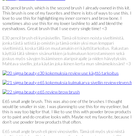
E30 pencil brush, which is the second brush I already owned in this kit.
This brush is one of my favorites and there is lots of ways to use this. I
love to use this for highlighting my inner corners and brow bone. I
sometimes also use this for my lower lashline to add and blend the
eyeshadows. Great brush that I use every single time! <3
E30 pencil brush eli kynäsivellin. Tämä oli toinen noista siveltimistä,
jonka tästä setistä jo omistin ja tämä onkin yksi mun lemppari
siveltimistä, koska tällä on muutamakin eri käyttötarkoitus. Rakastan
käyttää tätä silmien sisänurkkien ja kulmaluun korostamiseen sekä
joskus myös sävyjen lisäämiseen alaripsirajalle ja niiden häivytyksiin.
Mahtava sivellin, jota käytän joka ikinen kerta mun silmämeikissäni! <3
E65 small angle brush. This was also one of the brushes I thought
would be smaller in size. I was planning to use this for my eyeliner, but
this is way too big for that. I like to use this with powder brow products
or to paint and do creative looks with. Maybe not my favorite, because I
don’t use powder brow products that often.
E65 small angle brush eli pieni vinosivellin. Tämä oli myös yksi niistä