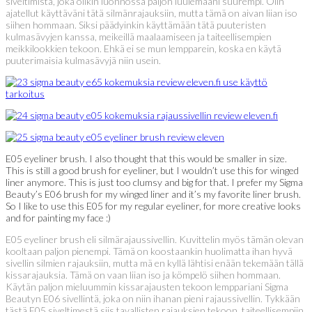
siveltimistä, joka olikin luonnossa paljon luulemaani suurempi. Olin
ajatellut käyttäväni tätä silmänrajauksiin, mutta tämä on aivan liian iso
siihen hommaan. Siksi päädyinkin käyttämään tätä puuteristen
kulmasävyjen kanssa, meikeillä maalaamiseen ja taiteellisempien
meikkilookkien tekoon. Ehkä ei se mun lempparein, koska en käytä
puuterimaisia kulmasävyjä niin usein.
E05 eyeliner brush. I also thought that this would be smaller in size.
This is still a good brush for eyeliner, but I wouldn’t use this for winged
liner anymore. This is just too clumsy and big for that. I prefer my Sigma
Beauty’s E06 brush for my winged liner and it’s my favorite liner brush.
So I like to use this E05 for my regular eyeliner, for more creative looks
and for painting my face :)
E05 eyeliner brush eli silmärajaussivellin. Kuvittelin myös tämän olevan
kooltaan paljon pienempi. Tämä on koostaankin huolimatta ihan hyvä
sivellin silmien rajauksiin, mutta mä en kyllä lähtisi enään tekemään tällä
kissarajauksia. Tämä on vaan liian iso ja kömpelö siihen hommaan.
Käytän paljon mieluummin kissarajausten tekoon lemppariani Sigma
Beautyn E06 sivellintä, joka on niin ihanan pieni rajaussivellin. Tykkään
tästä E05 siveltimestä siis tavallisten rajauksien tekoon, taiteellisempiin