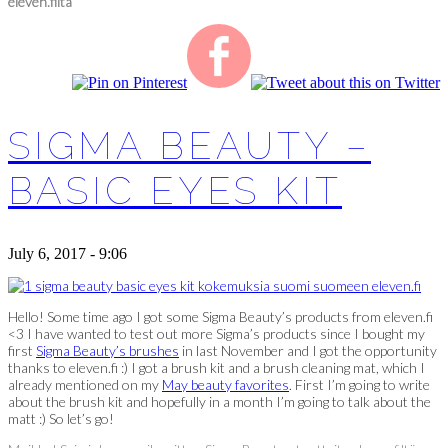
eleven.filtä
SIGMA BEAUTY –
BASIC EYES KIT
July 6, 2017 - 9:06
Hello! Some time ago I got some Sigma Beauty’s products from eleven.fi
<3 I have wanted to test out more Sigma’s products since I bought my
first
Sigma Beauty’s brushes
in last November and I got the opportunity
thanks to eleven.fi :) I got a brush kit and a brush cleaning mat, which I
already mentioned on my
May beauty favorites
. First I’m going to write
about the brush kit and hopefully in a month I’m going to talk about the
matt :) So let’s go!