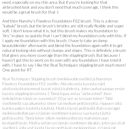
need, especially on my chin area. But if you’re looking for that
airbrushed look and you don’t need that much coverage, I think this
would be a great brush for that :)
And then Nanshy’s Flawless Foundation F02 brush. This is a dense
“kabuki” brush, but the brush’s bristles are still really flexible and super
soft. I don’t know what it is, but this brush makes my foundation to
“dry” in place so quickly that I can’t blend my foundation only with this. If
I apply me foundation with this brush, I have to take an damp
beautyblender afterwards and blend the foundation again with it to get
natural looking skin without clumps and stipes. This is definitely a brush
that gives you more coverage than the stippling brush. But because I
haven’t got this to work on its own with any foundation I have tried it
with, I have to say I like the Real Techniques stippling brush much more!
One point for RT.
Real Techniques Stippling brush (meikkivoidesivellin) ja Nanshyn
Flawless Foundation F02 sivellin. Alla olevasta kuvasta näet
yksityiskohtaisemmat kuvat näistä kahdesta. Joten puhutaanpas ensin
tuosta stippling brushista :) Tämä lupaa antaa ”airbrushed” ihon
(mikäköhän tämä on suomeksi? :D) ja sen se tosiaan tekee! Tällä
siveltimellä saa aikaiseksi sheer tai medium peittävyyttä, riippuen siitä
kuinka paljon tuotetta käyttää. Mutta täysin peittävillä (full coverage)
meikkivoiteillakaan ei tämän siveltimen kanssa saa tuota täyttä
peittävyyttä. Tämä tekee silloin meikkivoiteesta maksimissaan
keskipeittävän. Mutta sehän on tämän siveltimen ideakin, joten jos etsit
sivellintä, jolla voit luoda täysin peittävän meikkipohjan, ei tämä ole