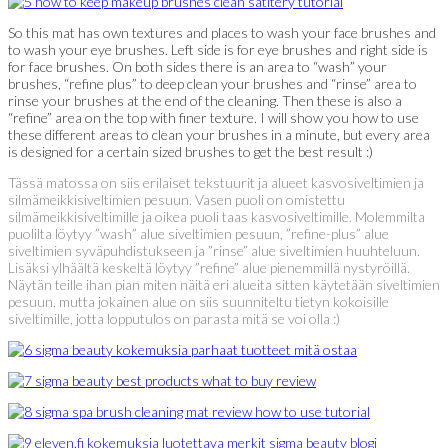
So this mat has own textures and places to wash your face brushes and
to wash your eye brushes. Left side is for eye brushes and right side is
for face brushes. On both sides there is an area to “wash” your
brushes, “refine plus” to deep clean your brushes and “rinse” area to
rinse your brushes at the end of the cleaning. Then these is also a
“refine” area on the top with finer texture. I will show you how to use
these different areas to clean your brushes in a minute, but every area
is designed for a certain sized brushes to get the best result :)
Tässä matossa on siis erilaiset tekstuurit ja alueet kasvosiveltimien ja
silmämeikkisiveltimien pesuun. Vasen puoli on omistettu
silmämeikkisiveltimille ja oikea puoli taas kasvosiveltimille. Molemmilta
puolilta löytyy ”wash” alue siveltimien pesuun, ”refine-plus” alue
siveltimien syväpuhdistukseen ja ”rinse” alue siveltimien huuhteluun.
Lisäksi ylhäältä keskeltä löytyy ”refine” alue pienemmillä nystyröillä.
Näytän teille ihan pian miten näitä eri alueita sitten käytetään siveltimien
pesuun, mutta jokainen alue on siis suunniteltu tietyn kokoisille
siveltimille, jotta lopputulos on parasta mitä se voi olla :)