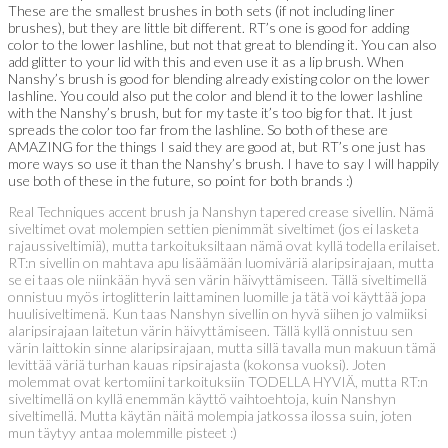
These are the smallest brushes in both sets (if not including liner
brushes), but they are little bit different. RT’s one is good for adding
color to the lower lashline, but not that great to blending it. You can also
add glitter to your lid with this and even use it as a lip brush. When
Nanshy’s brush is good for blending already existing color on the lower
lashline. You could also put the color and blend it to the lower lashline
with the Nanshy’s brush, but for my taste it’s too big for that. It just
spreads the color too far from the lashline. So both of these are
AMAZING for the things I said they are good at, but RT’s one just has
more ways so use it than the Nanshy’s brush. I have to say I will happily
use both of these in the future, so point for both brands :)
Real Techniques accent brush ja Nanshyn tapered crease sivellin. Nämä
siveltimet ovat molempien settien pienimmät siveltimet (jos ei lasketa
rajaussiveltimiä), mutta tarkoituksiltaan nämä ovat kyllä todella erilaiset.
RT:n sivellin on mahtava apu lisäämään luomiväriä alaripsirajaan, mutta
se ei taas ole niinkään hyvä sen värin häivyttämiseen. Tällä siveltimellä
onnistuu myös irtoglitterin laittaminen luomille ja tätä voi käyttää jopa
huulisiveltimenä. Kun taas Nanshyn sivellin on hyvä siihen jo valmiiksi
alaripsirajaan laitetun värin häivyttämiseen. Tällä kyllä onnistuu sen
värin laittokin sinne alaripsirajaan, mutta sillä tavalla mun makuun tämä
levittää väriä turhan kauas ripsirajasta (kokonsa vuoksi). Joten
molemmat ovat kertomiini tarkoituksiin TODELLA HYVIÄ, mutta RT:n
siveltimellä on kyllä enemmän käyttö vaihtoehtoja, kuin Nanshyn
siveltimellä. Mutta käytän näitä molempia jatkossa ilossa suin, joten
mun täytyy antaa molemmille pisteet :)