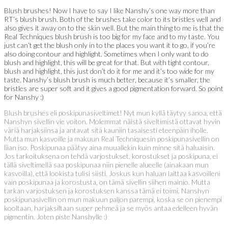
Blush brushes! Now I have to say I like Nanshy’s one way more than
RT’s blush brush. Both of the brushes take color to its bristles well and
also gives it away on to the skin well. But the main thing to me is that the
Real Techniques blush brush is too big for my face and to my taste. You
just can’t get the blush only in to the places you want it to go, if you’re
also doing contour and highlight. Sometimes when I only want to do
blush and highlight, this will be great for that. But with tight contour,
blush and highlight, this just don’t do it for me and it’s too wide for my
taste. Nanshy’s blush brush is much better, because it’s smaller, the
bristles are super soft and it gives a good pigmentation forward. So point
for Nanshy :)
Blush brushes eli poskipunasiveltimet! Nyt mun kyllä täytyy sanoa, että
Nanshyn sivellin vie voiton. Molemmat näistä siveltimistä ottavat hyvin
väriä harjaksiinsa ja antavat sitä kauniin tasaisesti eteenpäin iholle.
Mutta mun kasvoille ja makuun Real Techniquesin poskipunasivellin on
liian iso. Poskipunaa päätyy aina muuallekin kuin minne sitä haluaisin.
Jos tarkoituksena on tehdä varjostukset, korostukset ja poskipuna, ei
tällä siveltimellä saa poskipunaa niin pienelle alueelle (ainakaan mun
kasvoilla), että lookista tulisi siisti. Joskus kun haluan laittaa kasvoilleni
vain poskipunaa ja korostusta, on tämä sivellin siihen mainio. Mutta
tarkan varjostuksen ja korostuksen kanssa tämä ei toimi. Nanshyn
poskipunasivellin on mun makuun paljon parempi, koska se on pienempi
kooltaan, harjaksiltaan super pehmeä ja se myös antaa edelleen hyvän
pigmentin. Joten piste Nanshylle :)