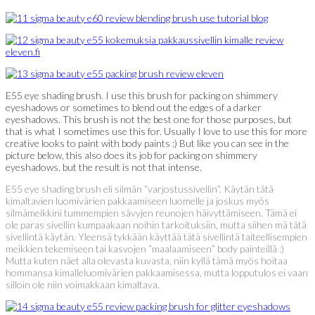
E55 eye shading brush. I use this brush for packing on shimmery
eyeshadows or sometimes to blend out the edges of a darker
eyeshadows. This brush is not the best one for those purposes, but
that is what I sometimes use this for. Usually I love to use this for more
creative looks to paint with body paints :) But like you can see in the
picture below, this also does its job for packing on shimmery
eyeshadows, but the result is not that intense.
E55 eye shading brush eli silmän “varjostussivellin”. Käytän tätä
kimaltavien luomivärien pakkaamiseen luomelle ja joskus myös
silmämeikkini tummempien sävyjen reunojen häivyttämiseen. Tämä ei
ole paras sivellin kumpaakaan noihin tarkoituksiin, mutta siihen mä tätä
sivellintä käytän. Yleensä tykkään käyttää tätä sivellintä taiteellisempien
meikkien tekemiseen tai kasvojen ”maalaamiseen” body painteillä :)
Mutta kuten näet alla olevasta kuvasta, niin kyllä tämä myös hoitaa
hommansa kimalleluomivärien pakkaamisessa, mutta lopputulos ei vaan
silloin ole niin voimakkaan kimaltava.