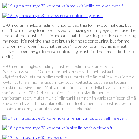
E70 medium angled shading. I tried to use this for my eye makeup, but I
didn’t found a way to make this work amazingly on my eyes, because the
shape of the brush. But I found out that this works great for contouring
my nose! It’s not the smallest brush for nose contouring, but for me
and for my all over “not that serious” nose contouring, this is great.
This has been my go-to nose contouring brush for the times I bother to
do it :)
E70 medium angled shading brush eli medium kokoinen vino
“varjostussivellin”. Olen niin monet kerran yrittänyt löytää tälle
käyttötarkoitusta mun silmämeikissä, mutta tämän mallin vuoksi en ole
löytänyt tälle silmämeikissäni käyttötarkoitusta, jossa se peittoaisi
kaikki muut siveltimet. Mutta mihin tämä toimii todella hyvin on nenän
varjostukset! Tämä ei ole se pienin ja tarkin sivellin nenän
varjostamiseen, mutta mun ei niin tarkkaan nenän varjostamiseen tämä
käy oikein hyvin. Tämä onkin ollut mun luotto nenän varjostussivellin
silloin kun olen jaksanut vaivautua sitä tekemään :)