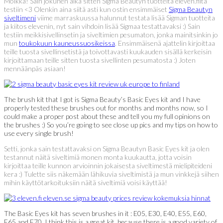
Moikka! Sain jokunen aika sitten Sigma Beautyn tuotteita eleven.filtä
testiin <3 Olenkin aina siitä asti kun ostin ensimmäiset
Sigma Beautyn
siveltimeni
viime marraskuussa halunnut testata lisää Sigman tuotteita
ja kiitos elevenin, nyt sain vihdoin lisää Sigmaa testattavaksi :) Sain
testiin meikkisivellinsetin ja siveltimien pesumaton, jonka mainitsinkin jo
mun
toukokuun kauneussuosikeissa
. Ensimmäisenä ajattelin kirjoittaa
teille tuosta sivellinsetistä ja toivottavasti kuukauden sisällä kerkeisin
kirjoittamaan teille sitten tuosta sivellinten pesumatosta :) Joten
mennäänpäs asiaan!
The brush kit that I got is Sigma Beauty’s Basic Eyes kit and I have
properly tested these brushes out for months and months now, so I
could make a proper post about these and tell you my full opinions on
the brushes :) So you’re going to see close up pics and my tips on how to
use every single brush!
Setti, jonka sain testattavaksi on Sigma Beautyn Basic Eyes kit ja olen
testannut näitä siveltimiä monen monta kuukautta, jotta voisin
kirjoittaa teille kunnon arvioinnin jokaisesta siveltimestä mielipiteideni
kera :) Tulette siis näkemään lähikuvia siveltimistä ja mun vinkkejä siihen
mihin käyttötarkoituksiin näitä siveltimiä voisi käyttää!
The Basic Eyes kit has seven brushes in it : E05, E30, E40, E55, E60,
E65 and E70. I think this is a great kit, because there is a good variety of