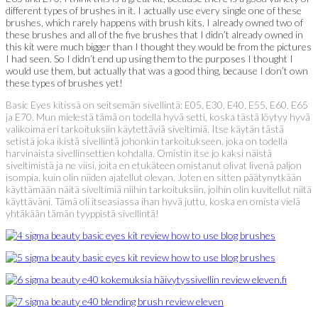
different types of brushes in it. I actually use every single one of these
brushes, which rarely happens with brush kits. I already owned two of
these brushes and all of the five brushes that I didn’t already owned in
this kit were much bigger than I thought they would be from the pictures
I had seen. So I didn’t end up using them to the purposes I thought I
would use them, but actually that was a good thing, because I don’t own
these types of brushes yet!
Basic Eyes kitissä on seitsemän sivellintä: E05, E30, E40, E55, E60, E65
ja E70. Mun mielestä tämä on todella hyvä setti, koska tästä löytyy hyvä
valikoima eri tarkoituksiin käytettäviä siveltimiä. Itse käytän tästä
setistä joka ikistä sivellintä johonkin tarkoitukseen, joka on todella
harvinaista sivellinsettien kohdalla. Omistin itse jo kaksi näistä
siveltimistä ja ne viisi, joita en etukäteen omistanut olivat livenä paljon
isompia, kuin olin niiden ajatellut olevan. Joten en sitten päätynytkään
käyttämään näitä siveltimiä niihin tarkoituksiin, joihin olin kuvitellut niitä
käyttäväni. Tämä oli itseasiassa ihan hyvä juttu, koska en omista vielä
yhtäkään tämän tyyppistä sivellintä!