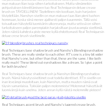
mun makuun liian isoja siihen tarkoitukseen. Mutta silmämeikin
pohjustuksen kiinnittämiseen tuo Real Techniquesin deluxe crease
brush on TÄYDELLINEN! Täydellinen niin kooltaan, kuin harjasten
tiiviydeltään. Nanshyn sivellin on mun makuun taas liian pieni tuohon
hommaan, koska siinä menee ajallisesti paljon kauemmin. Tällä voisi
toisaaltaan häivytellä luomivärin ulkoreunoja, mutta setissä on siihen
tarkoitukseen paljon parempiakin harjaksiltaan joustavampia siveltimiä.
Joten näistä kahdesta piste menee kyllä ehdottomasti Real Techniquesin
deluxe crese brush siveltimelle.
Real Techniques base shadow brush and Nanshy’s Blending eyeshadow
brush. These are really similar to each other. RT’s one is a tiny bit wider
that Nanshy’s one, but other than that, these are the same. I like both
really much! These blend out eyeshadows like a dream. So I give a point
for both brushes!
Real Techniques base shadow brush ja Nanshyn Blending eyeshadow
brush. Nämä häivytyssiveltimet ovat todella identtiset. RT:n sivellin on
inan leveämpi muodoltaan, kuin Nanshyn, mutta muuten nämä ovat
täysin samanlaisia. Tykkään paljon molemmista! Molemmat häivyttävät
luomivärejä kuin unelma. Joten annan kyllä näistä molemmille pisteen!
Real Techniques accent brush and Nanshy’s tapered crease brush.