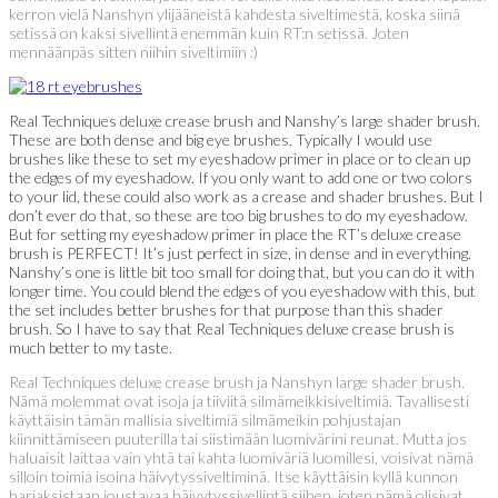
kerron vielä Nanshyn ylijääneistä kahdesta siveltimestä, koska siinä
setissä on kaksi sivellintä enemmän kuin RT:n setissä. Joten
mennäänpäs sitten niihin siveltimiin :)
Real Techniques deluxe crease brush and Nanshy’s large shader brush.
These are both dense and big eye brushes. Typically I would use
brushes like these to set my eyeshadow primer in place or to clean up
the edges of my eyeshadow. If you only want to add one or two colors
to your lid, these could also work as a crease and shader brushes. But I
don’t ever do that, so these are too big brushes to do my eyeshadow.
But for setting my eyeshadow primer in place the RT’s deluxe crease
brush is PERFECT! It’s just perfect in size, in dense and in everything.
Nanshy’s one is little bit too small for doing that, but you can do it with
longer time. You could blend the edges of you eyeshadow with this, but
the set includes better brushes for that purpose than this shader
brush. So I have to say that Real Techniques deluxe crease brush is
much better to my taste.
Real Techniques deluxe crease brush ja Nanshyn large shader brush.
Nämä molemmat ovat isoja ja tiiviitä silmämeikkisiveltimiä. Tavallisesti
käyttäisin tämän mallisia siveltimiä silmämeikin pohjustajan
kiinnittämiseen puuterilla tai siistimään luomivärini reunat. Mutta jos
haluaisit laittaa vain yhtä tai kahta luomiväriä luomillesi, voisivat nämä
silloin toimia isoina häivytyssiveltiminä. Itse käyttäisin kyllä kunnon
harjaksistaan joustavaa häivytyssivellintä siihen, joten nämä olisivat