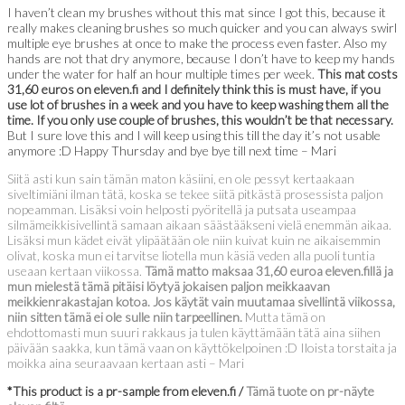
I haven’t clean my brushes without this mat since I got this, because it
really makes cleaning brushes so much quicker and you can always swirl
multiple eye brushes at once to make the process even faster. Also my
hands are not that dry anymore, because I don’t have to keep my hands
under the water for half an hour multiple times per week.
This mat costs
31,60 euros on eleven.fi and I definitely think this is must have, if you
use lot of brushes in a week and you have to keep washing them all the
time. If you only use couple of brushes, this wouldn’t be that necessary.
But I sure love this and I will keep using this till the day it’s not usable
anymore :D Happy Thursday and bye bye till next time – Mari
Siitä asti kun sain tämän maton käsiini, en ole pessyt kertaakaan
siveltimiäni ilman tätä, koska se tekee siitä pitkästä prosessista paljon
nopeamman. Lisäksi voin helposti pyöritellä ja putsata useampaa
silmämeikkisivellintä samaan aikaan säästääkseni vielä enemmän aikaa.
Lisäksi mun kädet eivät ylipäätään ole niin kuivat kuin ne aikaisemmin
olivat, koska mun ei tarvitse liotella mun käsiä veden alla puoli tuntia
useaan kertaan viikossa.
Tämä matto maksaa 31,60 euroa eleven.fillä ja
mun mielestä tämä pitäisi löytyä jokaisen paljon meikkaavan
meikkienrakastajan kotoa. Jos käytät vain muutamaa sivellintä viikossa,
niin sitten tämä ei ole sulle niin tarpeellinen.
Mutta tämä on
ehdottomasti mun suuri rakkaus ja tulen käyttämään tätä aina siihen
päivään saakka, kun tämä vaan on käyttökelpoinen :D Iloista torstaita ja
moikka aina seuraavaan kertaan asti – Mari
*This product is a pr-sample from eleven.fi /
Tämä tuote on pr-näyte