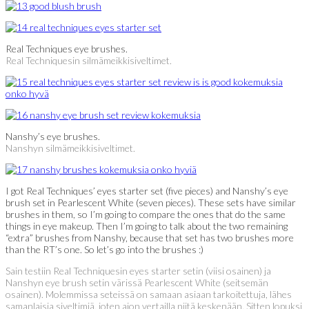
Real Techniques eye brushes.
Real Techniquesin silmämeikkisiveltimet.
Nanshy’s eye brushes.
Nanshyn silmämeikkisiveltimet.
I got Real Techniques’ eyes starter set (five pieces) and Nanshy’s eye
brush set in Pearlescent White (seven pieces). These sets have similar
brushes in them, so I’m going to compare the ones that do the same
things in eye makeup. Then I’m going to talk about the two remaining
“extra” brushes from Nanshy, because that set has two brushes more
than the RT’s one. So let’s go into the brushes :)
Sain testiin Real Techniquesin eyes starter setin (viisi osainen) ja
Nanshyn eye brush setin värissä Pearlescent White (seitsemän
osainen). Molemmissa seteissä on samaan asiaan tarkoitettuja, lähes
samanlaisia siveltimiä, joten aion vertailla niitä keskenään. Sitten lopuksi