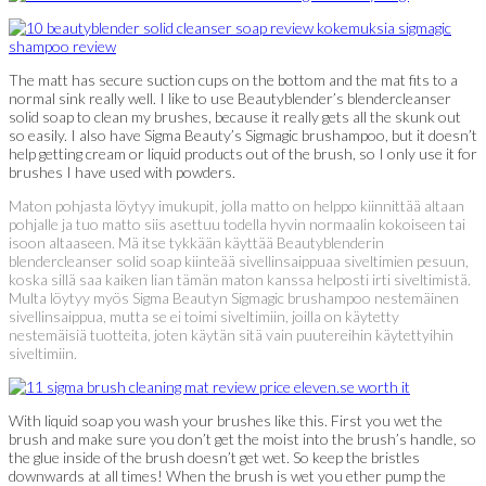
The matt has secure suction cups on the bottom and the mat fits to a
normal sink really well. I like to use Beautyblender’s blendercleanser
solid soap to clean my brushes, because it really gets all the skunk out
so easily. I also have Sigma Beauty’s Sigmagic brushampoo, but it doesn’t
help getting cream or liquid products out of the brush, so I only use it for
brushes I have used with powders.
Maton pohjasta löytyy imukupit, jolla matto on helppo kiinnittää altaan
pohjalle ja tuo matto siis asettuu todella hyvin normaalin kokoiseen tai
isoon altaaseen. Mä itse tykkään käyttää Beautyblenderin
blendercleanser solid soap kiinteää sivellinsaippuaa siveltimien pesuun,
koska sillä saa kaiken lian tämän maton kanssa helposti irti siveltimistä.
Multa löytyy myös Sigma Beautyn Sigmagic brushampoo nestemäinen
sivellinsaippua, mutta se ei toimi siveltimiin, joilla on käytetty
nestemäisiä tuotteita, joten käytän sitä vain puutereihin käytettyihin
siveltimiin.
With liquid soap you wash your brushes like this. First you wet the
brush and make sure you don’t get the moist into the brush’s handle, so
the glue inside of the brush doesn’t get wet. So keep the bristles
downwards at all times! When the brush is wet you ether pump the