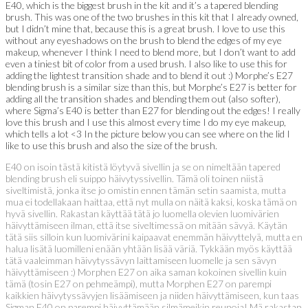
E40, which is the biggest brush in the kit and it’s a tapered blending
brush. This was one of the two brushes in this kit that I already owned,
but I didn’t mine that, because this is a great brush. I love to use this
without any eyeshadows on the brush to blend the edges of my eye
makeup, whenever I think I need to blend more, but I don’t want to add
even a tiniest bit of color from a used brush. I also like to use this for
adding the lightest transition shade and to blend it out :) Morphe’s E27
blending brush is a similar size than this, but Morphe’s E27 is better for
adding all the transition shades and blending them out (also softer),
where Sigma’s E40 is better than E27 for blending out the edges! I really
love this brush and I use this almost every time I do my eye makeup,
which tells a lot <3 In the picture below you can see where on the lid I
like to use this brush and also the size of the brush.
E40 on isoin tästä kitistä löytyvä sivellin ja se on nimeltään tapered
blending brush eli suippo häivytyssivellin. Tämä oli toinen niistä
siveltimistä, jonka itse jo omistin ennen tämän setin saamista, mutta
mua ei todellakaan haittaa, että nyt mulla on näitä kaksi, koska tämä on
hyvä sivellin. Rakastan käyttää tätä jo luomella olevien luomivärien
häivyttämiseen ilman, että itse siveltimessä on mitään sävyä. Käytän
tätä siis silloin kun luomivärini kaipaavat enemmän häivyttelyä, mutta en
halua lisätä luomilleni enään yhtään lisää väriä. Tykkään myös käyttää
tätä vaaleimman häivytyssävyn laittamiseen luomelle ja sen sävyn
häivyttämiseen :) Morphen E27 on aika saman kokoinen sivellin kuin
tämä (tosin E27 on pehmeämpi), mutta Morphen E27 on parempi
kaikkien häivytyssävyjen lisäämiseen ja niiden häivyttämiseen, kun taas
Sigman E40 on parempi häivyttämään silmämeikin reunoja! Mä rakastan