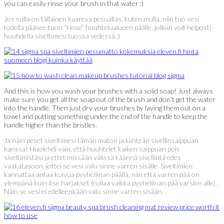
you can easily rinse your brush in that water :)
Jos sulla on tällainen kaareva pesuallas, kuten mulla, niin tuo vesi
todella pääsee tuon “rinse” huuhtelualueen päälle, jolloin voit helposti
huuhdella siveltimesi tuossa vedessä :)
And this is how you wash your brushes with a solid soap! Just always
make sure you get all the soap out of the brush and don’t get the water
into the handle. Then just dry your brushes by laying them out on a
towel and putting something under the end of the handle to keep the
handle higher than the bristles.
Ja näin peset siveltimesi tämän maton ja kiinteän sivellinsaippuan
kanssa! Huolehdi vain, että huuhtelet kaiken saippuan pois
siveltimistäsi ja ettet missään välissä käännä sivellintä edes
vaakatasoon, jottei se vesi valu sinne varren sisälle. Siveltimien
kannattaa antaa kuivua pyyheliinan päällä, niin että varren pää on
ylempänä kuin itse harjakset (rullaa vaikka pyyheliinan pää varsien alle).
Näin se vesi ei edelleenkään valu sinne varren sisään.