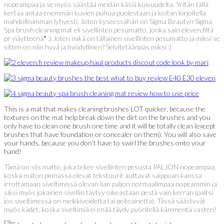
nopeampaa ja se myös säästää meidän käsiä kuivuudelta. Yritän tällä
kertaa antaa enemmän kuvien puhua puolestaan ja koitan kirjoitella
mahdollisimman lyhyesti. Joten kyseessähän on Sigma Beautyn Sigma
Spa brush cleaning mat eli sivellinten pesumatto, jonka sain eleven.filtä
pr-näytteenä
*
:) Joten mikä on tällainen sivellinten pesumatto ja miksi se
sitten on niin hyvä ja hyödyllinen? Selvitetäänpäs miksi :)
This is a mat that makes cleaning brushes LOT quicker, because the
textures on the mat help break down the dirt on the brushes and you
only have to clean one brush one time and it will be totally clean (except
brushes that have foundation or concealer on them). You will also save
your hands, because you don’t have to swirl the brushes onto your
hand!
Tämä on siis matto, joka tekee sivellinten pesusta PALJON nopeampaa,
koska maton pinnassa olevat tekstuurit auttavat saippuan kanssa
irrottamaan siveltimissä olevan lian paljon normaalimpaa nopeammin ja
siksi myös jokainen sivellin täytyy oikeastaan pestä vain kerran (paitsi
jos siveltimessä on meikkivoidetta tai peiteainetta). Tässä säästyvät
myös kädet, koska siveltimiä ei enää täydy pyöritellä kämmentä vasten!