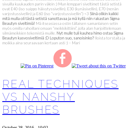
sivuilla kuukauden parin välein :) Mun lemppari siveltimet tästä setistä
ovat E40 (iso suippo häivytyssivellin), E30 (kynäsivellin), E70 (nenän
varjostussivellin) ja E60 (iso ”varjostussivellin”) <3
Siinä olikin kaikki
mitä mulla oli tästä setistä sanottavaa ja mä kyllä niin rakastan Sigma
Beautyn siveltimiä!
Mä itseasiassa ostin tällaisen samanlaisen setin
myös omilla rahoillani omaan ”meikkikittiini”, jolla alan harjoittelemaan
silmämeikkien tekemistä muille.
Nyt mulle tuli kauhea himo ostaa Sigma
Beautyn kasvosiveltimiä :D Loputon suo, sanoisinko?
Iloista torstaita ja
moikka aina seuraavaan kertaan asti :) – Mari
REAL TECHNIQUES
VS NANSHY
BRUSHES
October 28, 2016 - 10:02