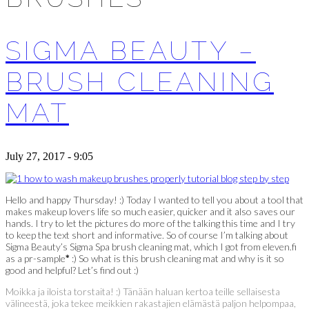
SIGMA BEAUTY –
BRUSH CLEANING
MAT
July 27, 2017 - 9:05
Hello and happy Thursday! :) Today I wanted to tell you about a tool that
makes makeup lovers life so much easier, quicker and it also saves our
hands. I try to let the pictures do more of the talking this time and I try
to keep the text short and informative. So of course I’m talking about
Sigma Beauty’s Sigma Spa brush cleaning mat, which I got from eleven.fi
as a pr-sample
*
:) So what is this brush cleaning mat and why is it so
good and helpful? Let’s find out :)
Moikka ja iloista torstaita! :) Tänään haluan kertoa teille sellaisesta
välineestä, joka tekee meikkien rakastajien elämästä paljon helpompaa,