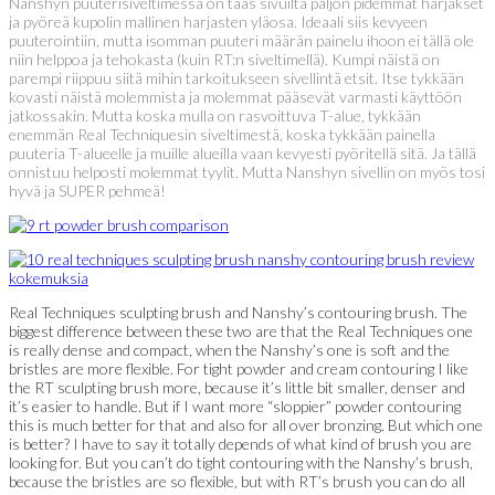
Nanshyn puuterisiveltimessä on taas sivuilta paljon pidemmät harjakset
ja pyöreä kupolin mallinen harjasten yläosa. Ideaali siis kevyeen
puuterointiin, mutta isomman puuteri määrän painelu ihoon ei tällä ole
niin helppoa ja tehokasta (kuin RT:n siveltimellä). Kumpi näistä on
parempi riippuu siitä mihin tarkoitukseen sivellintä etsit. Itse tykkään
kovasti näistä molemmista ja molemmat pääsevät varmasti käyttöön
jatkossakin. Mutta koska mulla on rasvoittuva T-alue, tykkään
enemmän Real Techniquesin siveltimestä, koska tykkään painella
puuteria T-alueelle ja muille alueilla vaan kevyesti pyöritellä sitä. Ja tällä
onnistuu helposti molemmat tyylit. Mutta Nanshyn sivellin on myös tosi
hyvä ja SUPER pehmeä!
Real Techniques sculpting brush and Nanshy’s contouring brush. The
biggest difference between these two are that the Real Techniques one
is really dense and compact, when the Nanshy’s one is soft and the
bristles are more flexible. For tight powder and cream contouring I like
the RT sculpting brush more, because it’s little bit smaller, denser and
it’s easier to handle. But if I want more “sloppier” powder contouring
this is much better for that and also for all over bronzing. But which one
is better? I have to say it totally depends of what kind of brush you are
looking for. But you can’t do tight contouring with the Nanshy’s brush,
because the bristles are so flexible, but with RT’s brush you can do all