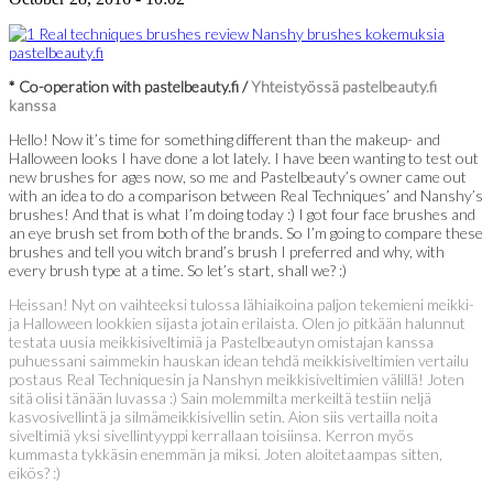
* Co-operation with pastelbeauty.fi /
Yhteistyössä pastelbeauty.fi
kanssa
Hello! Now it’s time for something different than the makeup- and
Halloween looks I have done a lot lately. I have been wanting to test out
new brushes for ages now, so me and Pastelbeauty’s owner came out
with an idea to do a comparison between Real Techniques’ and Nanshy’s
brushes! And that is what I’m doing today :) I got four face brushes and
an eye brush set from both of the brands. So I’m going to compare these
brushes and tell you witch brand’s brush I preferred and why, with
every brush type at a time. So let’s start, shall we? :)
Heissan! Nyt on vaihteeksi tulossa lähiaikoina paljon tekemieni meikki-
ja Halloween lookkien sijasta jotain erilaista. Olen jo pitkään halunnut
testata uusia meikkisiveltimiä ja Pastelbeautyn omistajan kanssa
puhuessani saimmekin hauskan idean tehdä meikkisiveltimien vertailu
postaus Real Techniquesin ja Nanshyn meikkisiveltimien välillä! Joten
sitä olisi tänään luvassa :) Sain molemmilta merkeiltä testiin neljä
kasvosivellintä ja silmämeikkisivellin setin. Aion siis vertailla noita
siveltimiä yksi sivellintyyppi kerrallaan toisiinsa. Kerron myös
kummasta tykkäsin enemmän ja miksi. Joten aloitetaampas sitten,
eikös? :)