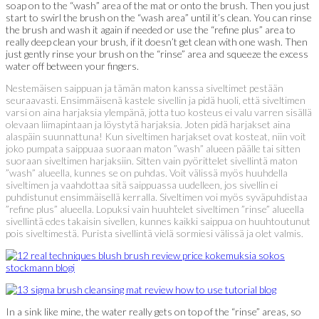
soap on to the “wash” area of the mat or onto the brush. Then you just
start to swirl the brush on the “wash area” until it’s clean. You can rinse
the brush and wash it again if needed or use the “refine plus” area to
really deep clean your brush, if it doesn’t get clean with one wash. Then
just gently rinse your brush on the “rinse” area and squeeze the excess
water off between your fingers.
Nestemäisen saippuan ja tämän maton kanssa siveltimet pestään
seuraavasti. Ensimmäisenä kastele sivellin ja pidä huoli, että siveltimen
varsi on aina harjaksia ylempänä, jotta tuo kosteus ei valu varren sisällä
olevaan liimapintaan ja löystytä harjaksia. Joten pidä harjakset aina
alaspäin suunnattuna! Kun siveltimen harjakset ovat kosteat, niin voit
joko pumpata saippuaa suoraan maton ”wash” alueen päälle tai sitten
suoraan siveltimen harjaksiin. Sitten vain pyörittelet sivellintä maton
”wash” alueella, kunnes se on puhdas. Voit välissä myös huuhdella
siveltimen ja vaahdottaa sitä saippuassa uudelleen, jos sivellin ei
puhdistunut ensimmäisellä kerralla. Siveltimen voi myös syväpuhdistaa
”refine plus” alueella. Lopuksi vain huuhtelet siveltimen ”rinse” alueella
sivellintä edes takaisin sivellen, kunnes kaikki saippua on huuhtoutunut
pois siveltimestä. Purista sivellintä vielä sormiesi välissä ja olet valmis.
In a sink like mine, the water really gets on top of the “rinse” areas, so