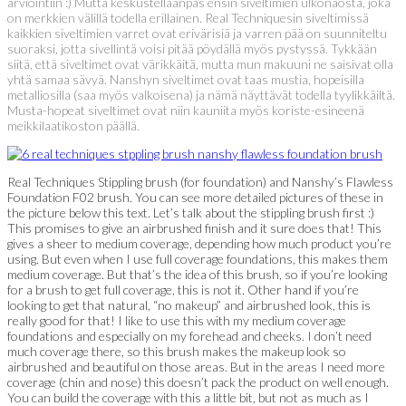
arviointiin :) Mutta keskustellaanpas ensin siveltimien ulkonäöstä, joka
on merkkien välillä todella erillainen. Real Techniquesin siveltimissä
kaikkien siveltimien varret ovat erivärisiä ja varren pää on suunniteltu
suoraksi, jotta sivellintä voisi pitää pöydällä myös pystyssä. Tykkään
siitä, että siveltimet ovat värikkäitä, mutta mun makuuni ne saisivat olla
yhtä samaa sävyä. Nanshyn siveltimet ovat taas mustia, hopeisilla
metalliosilla (saa myös valkoisena) ja nämä näyttävät todella tyylikkäiltä.
Musta-hopeat siveltimet ovat niin kauniita myös koriste-esineenä
meikkilaatikoston päällä.
Real Techniques Stippling brush (for foundation) and Nanshy’s Flawless
Foundation F02 brush. You can see more detailed pictures of these in
the picture below this text. Let’s talk about the stippling brush first :)
This promises to give an airbrushed finish and it sure does that! This
gives a sheer to medium coverage, depending how much product you’re
using. But even when I use full coverage foundations, this makes them
medium coverage. But that’s the idea of this brush, so if you’re looking
for a brush to get full coverage, this is not it. Other hand if you’re
looking to get that natural, “no makeup” and airbrushed look, this is
really good for that! I like to use this with my medium coverage
foundations and especially on my forehead and cheeks. I don’t need
much coverage there, so this brush makes the makeup look so
airbrushed and beautiful on those areas. But in the areas I need more
coverage (chin and nose) this doesn’t pack the product on well enough.
You can build the coverage with this a little bit, but not as much as I