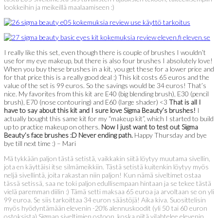
lookkeihin ja meikeillä maalaamiseen :)
I really like this set, even though there is couple of brushes I wouldn’t
use for my eye makeup, but there is also four brushes I absolutely love!
When you buy these brushes in a kit, you get these for a lower price and
for that price this is a really good deal :) This kit costs 65 euros and the
value of the set is 99 euros. So the savings would be 34 euros! That’s
nice. My favorites from this kit are E40 (big blending brush), E30 (pencil
brush), E70 (nose contouring) and E60 (large shader) <3
That is all I
have to say about this kit and I sure love Sigma Beauty’s brushes!
I
actually bought this same kit for my “makeup kit”, which I started to build
up to practice makeup on others.
Now I just want to test out Sigma
Beauty’s face brushes :D Never ending path.
Happy Thursday and bye
bye till next time :) – Mari
Mä tykkään paljon tästä setistä, vaikkakin siitä löytyy muutama sivellin,
jota en käyttäisi itse silmämeikkiin. Tästä setistä kuitenkin löytyy myös
neljä sivellintä, joita rakastan niin paljon! Kun nämä siveltimet ostaa
tässä setissä, saa ne toki paljon edullisempaan hintaan ja se tekee tästä
vielä paremman diilin :) Tämä setti maksaa 65 euroa ja arvoltaan se on yli
99 euroa. Se siis tarkoittaa 34 euron säästöjä! Aika kiva. Suosittelisin
myös hyödyntämään elevenin -20% alennuskoodit (yli 50 tai 60 euron
ostoksista) Sigman siveltimien ostoon, koska niitä vilahtelee elevenin