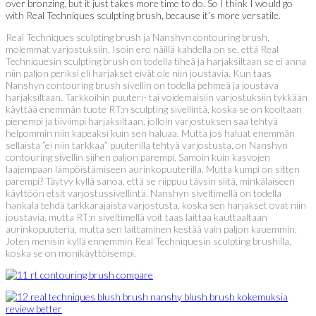
over bronzing, but it just takes more time to do. So I think I would go
with Real Techniques sculpting brush, because it’s more versatile.
Real Techniques sculpting brush ja Nanshyn contouring brush,
molemmat varjostuksiin. Isoin ero näillä kahdella on se, että Real
Techniquesin sculpting brush on todella tiheä ja harjaksiltaan se ei anna
niin paljon periksi eli harjakset eivät ole niin joustavia. Kun taas
Nanshyn contouring brush sivellin on todella pehmeä ja joustava
harjaksiltaan. Tarkkoihin puuteri- tai voidemaisiin varjostuksiin tykkään
käyttää enemmän tuote RT:n sculpting sivellintä, koska se on kooltaan
pienempi ja tiiviimpi harjaksiltaan, jolloin varjostuksen saa tehtyä
helpommin niin kapeaksi kuin sen haluaa. Mutta jos haluat enemmän
sellaista ”ei niin tarkkaa” puuterilla tehtyä varjostusta, on Nanshyn
contouring sivellin siihen paljon parempi. Samoin kuin kasvojen
laajempaan lämpöistämiseen aurinkopuuterilla. Mutta kumpi on sitten
parempi? Täytyy kyllä sanoa, että se riippuu täysin siitä, minkälaiseen
käyttöön etsit varjostussivellintä. Nanshyn siveltimellä on todella
hankala tehdä tarkkarajaista varjostusta, koska sen harjakset ovat niin
joustavia, mutta RT:n siveltimellä voit taas laittaa kauttaaltaan
aurinkopuuteria, mutta sen laittaminen kestää vain paljon kauemmin.
Joten menisin kyllä ennemmin Real Techniquesin sculpting brushilla,
koska se on monikäyttöisempi.