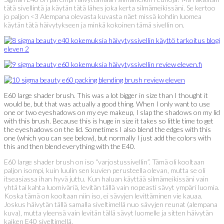
tätä sivellintä ja käytän tätä lähes joka kerta silmämeikissäni. Se kertoo
jo paljon <3 Alempana olevasta kuvasta näet missä kohdin luomea
käytän tätä häivytykseen ja minkä kokoinen tämä sivellin on.
E60 large shader brush. This was a lot bigger in size than I thought it
would be, but that was actually a good thing. When I only want to use
one or two eyeshadows on my eye makeup, I slap the shadows on my lid
with this brush. Because this is huge in size it takes so little time to get
the eyeshadows on the lid. Sometimes I also blend the edges with this
one (which you can see below), but normally I just add the colors with
this and then blend everything with the E40.
E60 large shader brush on iso “varjostussivellin”. Tämä oli kooltaan
paljon isompi, kuin luulin sen kuvien perusteella olevan, mutta se oli
itseasiassa ihan hyvä juttu. Kun haluan käyttää silmämeikissäni vain
yhtä tai kahta luomiväriä, levitän tällä vain nopeasti sävyt ympäri luomia.
Koska tämä on kooltaan niin iso, ei sävyjen levittäminen vie kauaa.
Joskus häivytän tällä samalla siveltimellä nuo sävyjen reunat (alempana
kuva), mutta yleensä vain levitän tällä sävyt luomelle ja sitten häivytän
kaiken E40 siveltimellä.