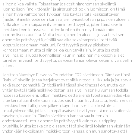
siihen oikea valinta. Toisaaltaan jos etsit nimenomaan sivellintä
luonnollisen, ”meikittömän” ja airbrushed lookin luomiseen, on tämä
siihen hyvä vaihtoehto! Tykkään itse käyttää tätä keskipeittävien
(medium) meikkivoiteiden kanssa ja erityisesti otsan ja poskien alueella.
Niillä alueilla en kaipaa erityisemmin peittävyyttä, joten tämä sivellin
meikkivoiteen kanssa saa niiden kohtien ihon näyttämään niin
luonnollisen kauniilta. Mutta leuan ja nenän alueella, jossa tarvitsen
enemmän peittävyyttä, ei tällä saa aikaiseksi tarpeeksi peittävää
lopputulosta omaan makuuni. Peittävyyttä pystyy pikkaisen
kerrostamaan, mutta ei niin paljoa kun tarvitsisin. Mutta jos etsit
sivellintä, jolla luoda luonnollisen kauniin näköinen meikkipohja ja et
tarvitse hirveästi peittävyyttä, uskoisin tämän olevan oikein oiva sivellin
siihen.
Ja sitten Nanshyn Flawless Foundation F02 siveltimeen. Tämä on tiheä
“kabuki” sivellin, jossa harjakset ovat siltikin todella liikkuvia ja joustavia
sekä super pehmeitä. En tiedä mikä tässä siveltimessä on, mutta kun
yritän levittää tällä meikkivoidettani saa sivellin sen kuivumaan todella
nopeasti kasvoilleni, jolloin meikkivoidetta ei ehdi työstämään edes yksi
alue kerrallaan iholle kauniisti. Jos siis haluan käyttää tätä, levitän ensin
meikkivoiteen tällä ja sen jälkeen käyn ihoni vielä läpi kostutella
beautyblenderillä, jotta saan epätasaisesti levittyneestä meikkivoiteesta
tasaisen ja kauniin. Tämän siveltimen kanssa saa kuitenkin
ehdottomasti luotua enemmän peittävyyttä kuin tuolla stippling
brushilla. Mutta koska en ole saanut tätä sivellintä toimimaan yksinään
yhdenkään kokeilemani meikkivoiteen kanssa, on mun sanottava että