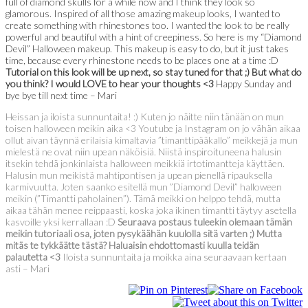
full of diamond skulls for a while now and I think they look so
glamorous. Inspired of all those amazing makeup looks, I wanted to
create something with rhinestones too. I wanted the look to be really
powerful and beautiful with a hint of creepiness. So here is my “Diamond
Devil” Halloween makeup. This makeup is easy to do, but it just takes
time, because every rhinestone needs to be places one at a time :D
Tutorial on this look will be up next, so stay tuned for that ;) But what do
you think? I would LOVE to hear your thoughts <3
Happy Sunday and
bye bye till next time – Mari
Heissan ja iloista sunnuntaita! :) Kuten jo näitte niin tänään on mun
toisen halloween meikin aika <3 Youtube ja Instagram on jo vähän aikaa
ollut aivan täynnä erilaisia kimaltavia ”timanttipääkallo” meikkejä ja mun
mielestä ne ovat niin upean näköisiä. Niistä inspiroituneena halusin
itsekin tehdä jonkinlaista halloween meikkiä irtotimantteja käyttäen.
Halusin mun meikistä mahtipontisen ja upean pienellä ripauksella
karmivuutta. Joten saanko esitellä mun ”Diamond Devil” halloween
meikin (”Timantti paholainen”). Tämä meikki on helppo tehdä, mutta
aikaa tähän menee reippaasti, koska joka ikinen timantti täytyy asetella
kasvoille yksi kerrallaan :D
Seuraava postaus tuleekin olemaan tämän
meikin tutoriaali osa, joten pysykäähän kuulolla sitä varten ;) Mutta
mitäs te tykkäätte tästä? Haluaisin ehdottomasti kuulla teidän
palautetta <3
Iloista sunnuntaita ja moikka aina seuraavaan kertaan
asti – Mari