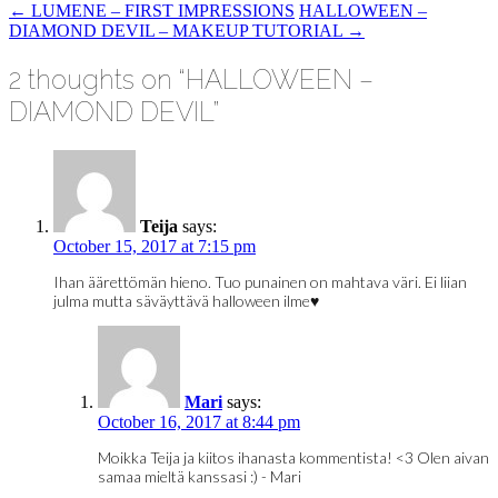
POST
←
LUMENE – FIRST IMPRESSIONS
HALLOWEEN –
DIAMOND DEVIL – MAKEUP TUTORIAL
→
NAVIGATION
2 thoughts on “
HALLOWEEN –
DIAMOND DEVIL
”
Teija
says:
October 15, 2017 at 7:15 pm
Ihan äärettömän hieno. Tuo punainen on mahtava väri. Ei liian
julma mutta säväyttävä halloween ilme♥️
Mari
says:
October 16, 2017 at 8:44 pm
Moikka Teija ja kiitos ihanasta kommentista! <3 Olen aivan
samaa mieltä kanssasi :) - Mari