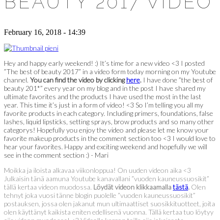
BEAUTY 2017 VIDEO
February 16, 2018 - 14:39
Hey and happy early weekend! :) It’s time for a new video <3 I posted
”The best of beauty 2017” in a video form today morning on my Youtube
channel.
You can find the video by clicking
here
.
I have done ”the best of
beauty 201*” every year on my blog and in the post I have shared my
ultimate favorites and the products I have used the most in the last
year. This time it’s just in a form of video! <3 So I’m telling you all my
favorite products in each category. Including primers, foundations, false
lashes, liquid lipsticks, setting sprays, brow products and so many other
categorys! Hopefully you enjoy the video and please let me know your
favorite makeup products in the comment section too <3 I would love to
hear your favorites. Happy and exciting weekend and hopefully we will
see in the comment section :) - Mari
Moikka ja iloista alkavaa viikonloppua! On uuden videon aika <3
Julkaisin tänä aamuna Youtube kanavallani ”vuoden kauneussuosikit”
tällä kertaa videon muodossa.
Löydät videon klikkaamalla
tästä
.
Olen
tehnyt joka vuosi tänne blogin puolelle ”vuoden kauneussuosikit”
postauksen, jossa olen jakanut mun ultimaattiset suosikkituotteet, joita
olen käyttänyt kaikista eniten edellisenä vuonna. Tällä kertaa tuo löytyy