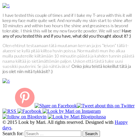
I have tested this couple of times and if I bake my T-area with this it will
keep my face matte quite well. And normally my skin start to shine after
10 minutes and within two hours the shine and greasiness is beyond
tolerable. I think this will be my new favorite powder. We will see!
Have
any of you tested this and if you have, what did you thought about it? :)
Olen ehtinyt testaamaan tätä muutaman kerran ja jos ”leivon” tällä t-
alueeni se kyllä pitää kiiltoa hyvin poissa. Normaalisti mun iho alkaa
muilla puutereille kiiltämään 10 minuutin päästä ja kahden tunnin päästä
naama kiiltää jo sietämättömän paljon. Uskon että tästä tulee uusi
suosikki puuterini. Se jää nähtäväksi!
Onko joku teistä kokeillut tätä ja
jos olet niin mitä tykkäsit? :)
© 2015 Look by Mari. All rights reserved. Designed with
Happy
days
.
Search for: