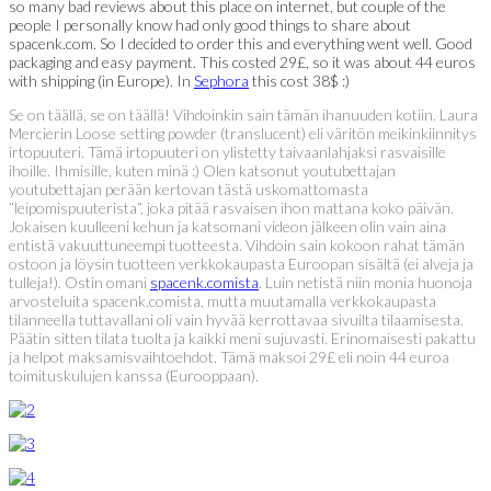
so many bad reviews about this place on internet, but couple of the
people I personally know had only good things to share about
spacenk.com. So I decided to order this and everything went well. Good
packaging and easy payment. This costed 29£, so it was about 44 euros
with shipping (in Europe). In
Sephora
this cost 38$ :)
Se on täällä, se on täällä! Vihdoinkin sain tämän ihanuuden kotiin. Laura
Mercierin Loose setting powder (translucent) eli väritön meikinkiinnitys
irtopuuteri. Tämä irtopuuteri on ylistetty taivaanlahjaksi rasvaisille
ihoille. Ihmisille, kuten minä :) Olen katsonut youtubettajan
youtubettajan perään kertovan tästä uskomattomasta
”leipomispuuterista”, joka pitää rasvaisen ihon mattana koko päivän.
Jokaisen kuulleeni kehun ja katsomani videon jälkeen olin vain aina
entistä vakuuttuneempi tuotteesta. Vihdoin sain kokoon rahat tämän
ostoon ja löysin tuotteen verkkokaupasta Euroopan sisältä (ei alveja ja
tulleja!). Ostin omani
spacenk.comista
. Luin netistä niin monia huonoja
arvosteluita spacenk.comista, mutta muutamalla verkkokaupasta
tilanneella tuttavallani oli vain hyvää kerrottavaa sivuilta tilaamisesta.
Päätin sitten tilata tuolta ja kaikki meni sujuvasti. Erinomaisesti pakattu
ja helpot maksamisvaihtoehdot. Tämä maksoi 29£ eli noin 44 euroa
toimituskulujen kanssa (Eurooppaan).