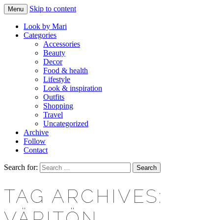
Skip to content
Menu
Makeup & beauty blog
LOOK BY MARI
Look by Mari
Categories
Accessories
Beauty
Decor
Food & health
Lifestyle
Look & inspiration
Outfits
Shopping
Travel
Uncategorized
Archive
Follow
Contact
Search for:
TAG ARCHIVES:
VÄRITÖN