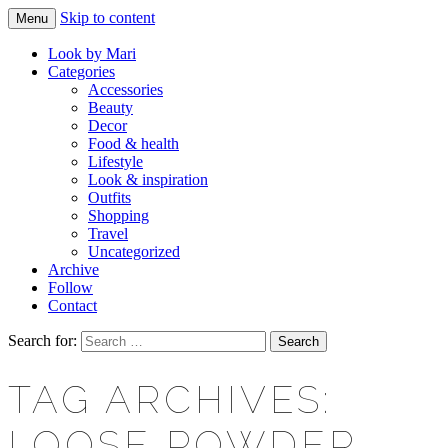
Skip to content
Menu
Makeup & beauty blog
LOOK BY MARI
Look by Mari
Categories
Accessories
Beauty
Decor
Food & health
Lifestyle
Look & inspiration
Outfits
Shopping
Travel
Uncategorized
Archive
Follow
Contact
Search for:
TAG ARCHIVES:
LOOSE POWDER