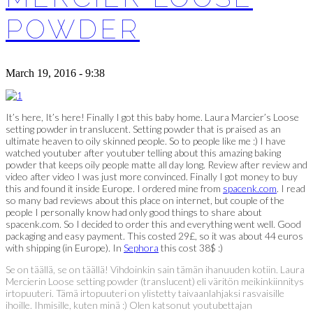
POWDER
March 19, 2016 - 9:38
It’s here, It’s here! Finally I got this baby home. Laura Marcier’s Loose
setting powder in translucent. Setting powder that is praised as an
ultimate heaven to oily skinned people. So to people like me :) I have
watched youtuber after youtuber telling about this amazing baking
powder that keeps oily people matte all day long. Review after review and
video after video I was just more convinced. Finally I got money to buy
this and found it inside Europe. I ordered mine from
spacenk.com
. I read
so many bad reviews about this place on internet, but couple of the
people I personally know had only good things to share about
spacenk.com. So I decided to order this and everything went well. Good
packaging and easy payment. This costed 29£, so it was about 44 euros
with shipping (in Europe). In
Sephora
this cost 38$ :)
Se on täällä, se on täällä! Vihdoinkin sain tämän ihanuuden kotiin. Laura
Mercierin Loose setting powder (translucent) eli väritön meikinkiinnitys
irtopuuteri. Tämä irtopuuteri on ylistetty taivaanlahjaksi rasvaisille
ihoille. Ihmisille, kuten minä :) Olen katsonut youtubettajan