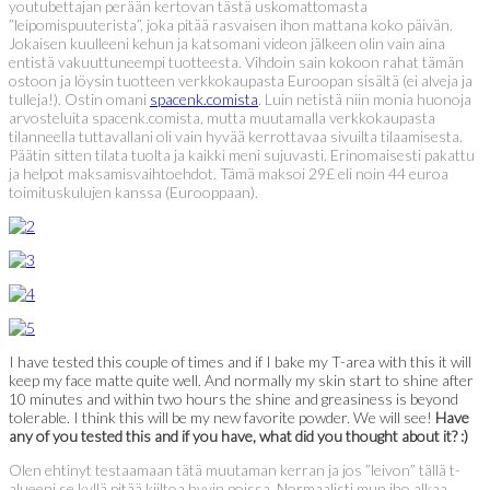
youtubettajan perään kertovan tästä uskomattomasta
”leipomispuuterista”, joka pitää rasvaisen ihon mattana koko päivän.
Jokaisen kuulleeni kehun ja katsomani videon jälkeen olin vain aina
entistä vakuuttuneempi tuotteesta. Vihdoin sain kokoon rahat tämän
ostoon ja löysin tuotteen verkkokaupasta Euroopan sisältä (ei alveja ja
tulleja!). Ostin omani
spacenk.comista
. Luin netistä niin monia huonoja
arvosteluita spacenk.comista, mutta muutamalla verkkokaupasta
tilanneella tuttavallani oli vain hyvää kerrottavaa sivuilta tilaamisesta.
Päätin sitten tilata tuolta ja kaikki meni sujuvasti. Erinomaisesti pakattu
ja helpot maksamisvaihtoehdot. Tämä maksoi 29£ eli noin 44 euroa
toimituskulujen kanssa (Eurooppaan).
I have tested this couple of times and if I bake my T-area with this it will
keep my face matte quite well. And normally my skin start to shine after
10 minutes and within two hours the shine and greasiness is beyond
tolerable. I think this will be my new favorite powder. We will see!
Have
any of you tested this and if you have, what did you thought about it? :)
Olen ehtinyt testaamaan tätä muutaman kerran ja jos ”leivon” tällä t-
alueeni se kyllä pitää kiiltoa hyvin poissa. Normaalisti mun iho alkaa