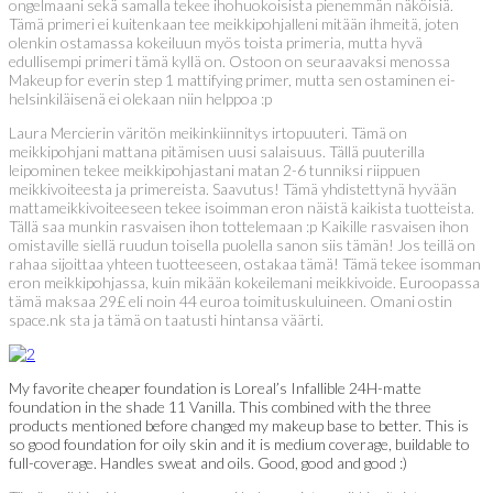
ongelmaani sekä samalla tekee ihohuokoisista pienemmän näköisiä.
Tämä primeri ei kuitenkaan tee meikkipohjalleni mitään ihmeitä, joten
olenkin ostamassa kokeiluun myös toista primeria, mutta hyvä
edullisempi primeri tämä kyllä on. Ostoon on seuraavaksi menossa
Makeup for everin step 1 mattifying primer, mutta sen ostaminen ei-
helsinkiläisenä ei olekaan niin helppoa :p
Laura Mercierin väritön meikinkiinnitys irtopuuteri. Tämä on
meikkipohjani mattana pitämisen uusi salaisuus. Tällä puuterilla
leipominen tekee meikkipohjastani matan 2-6 tunniksi riippuen
meikkivoiteesta ja primereista. Saavutus! Tämä yhdistettynä hyvään
mattameikkivoiteeseen tekee isoimman eron näistä kaikista tuotteista.
Tällä saa munkin rasvaisen ihon tottelemaan :p Kaikille rasvaisen ihon
omistaville siellä ruudun toisella puolella sanon siis tämän! Jos teillä on
rahaa sijoittaa yhteen tuotteeseen, ostakaa tämä! Tämä tekee isomman
eron meikkipohjassa, kuin mikään kokeilemani meikkivoide. Euroopassa
tämä maksaa 29£ eli noin 44 euroa toimituskuluineen. Omani ostin
space.nk sta ja tämä on taatusti hintansa väärti.
My favorite cheaper foundation is Loreal’s Infallible 24H-matte
foundation in the shade 11 Vanilla. This combined with the three
products mentioned before changed my makeup base to better. This is
so good foundation for oily skin and it is medium coverage, buildable to
full-coverage. Handles sweat and oils. Good, good and good :)