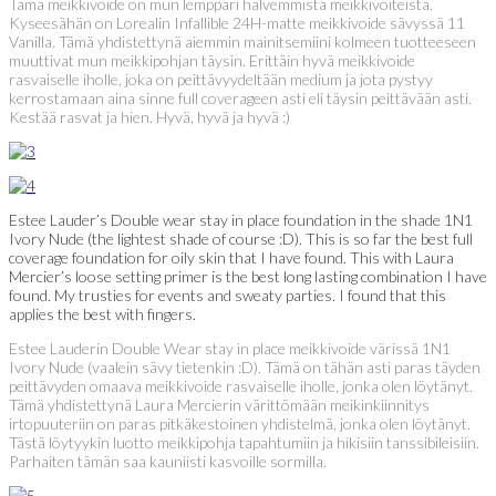
Tämä meikkivoide on mun lemppari halvemmista meikkivoiteista.
Kyseesähän on Lorealin Infallible 24H-matte meikkivoide sävyssä 11
Vanilla. Tämä yhdistettynä aiemmin mainitsemiini kolmeen tuotteeseen
muuttivat mun meikkipohjan täysin. Erittäin hyvä meikkivoide
rasvaiselle iholle, joka on peittävyydeltään medium ja jota pystyy
kerrostamaan aina sinne full coverageen asti eli täysin peittävään asti.
Kestää rasvat ja hien. Hyvä, hyvä ja hyvä :)
Estee Lauder’s Double wear stay in place foundation in the shade 1N1
Ivory Nude (the lightest shade of course :D). This is so far the best full
coverage foundation for oily skin that I have found. This with Laura
Mercier’s loose setting primer is the best long lasting combination I have
found. My trusties for events and sweaty parties. I found that this
applies the best with fingers.
Estee Lauderin Double Wear stay in place meikkivoide värissä 1N1
Ivory Nude (vaalein sävy tietenkin :D). Tämä on tähän asti paras täyden
peittävyden omaava meikkivoide rasvaiselle iholle, jonka olen löytänyt.
Tämä yhdistettynä Laura Mercierin värittömään meikinkiinnitys
irtopuuteriin on paras pitkäkestoinen yhdistelmä, jonka olen löytänyt.
Tästä löytyykin luotto meikkipohja tapahtumiin ja hikisiin tanssibileisiin.
Parhaiten tämän saa kauniisti kasvoille sormilla.