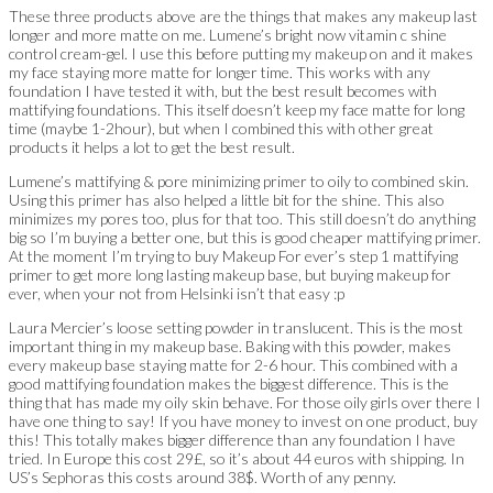
These three products above are the things that makes any makeup last
longer and more matte on me. Lumene’s bright now vitamin c shine
control cream-gel. I use this before putting my makeup on and it makes
my face staying more matte for longer time. This works with any
foundation I have tested it with, but the best result becomes with
mattifying foundations. This itself doesn’t keep my face matte for long
time (maybe 1-2hour), but when I combined this with other great
products it helps a lot to get the best result.
Lumene’s mattifying & pore minimizing primer to oily to combined skin.
Using this primer has also helped a little bit for the shine. This also
minimizes my pores too, plus for that too. This still doesn’t do anything
big so I’m buying a better one, but this is good cheaper mattifying primer.
At the moment I’m trying to buy Makeup For ever’s step 1 mattifying
primer to get more long lasting makeup base, but buying makeup for
ever, when your not from Helsinki isn’t that easy :p
Laura Mercier’s loose setting powder in translucent. This is the most
important thing in my makeup base. Baking with this powder, makes
every makeup base staying matte for 2-6 hour. This combined with a
good mattifying foundation makes the biggest difference. This is the
thing that has made my oily skin behave. For those oily girls over there I
have one thing to say! If you have money to invest on one product, buy
this! This totally makes bigger difference than any foundation I have
tried. In Europe this cost 29£, so it’s about 44 euros with shipping. In
US’s Sephoras this costs around 38$. Worth of any penny.