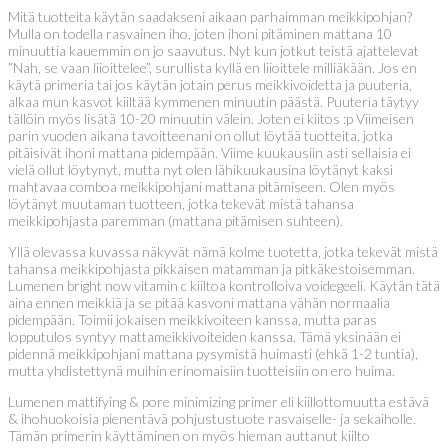
Mitä tuotteita käytän saadakseni aikaan parhaimman meikkipohjan?
Mulla on todella rasvainen iho, joten ihoni pitäminen mattana 10
minuuttia kauemmin on jo saavutus. Nyt kun jotkut teistä ajattelevat
”Nah, se vaan liioittelee”, surullista kyllä en liioittele milliäkään. Jos en
käytä primeria tai jos käytän jotain perus meikkivoidetta ja puuteria,
alkaa mun kasvot kiiltää kymmenen minuutin päästä. Puuteria täytyy
tällöin myös lisätä 10-20 minuutin välein. Joten ei kiitos :p Viimeisen
parin vuoden aikana tavoitteenani on ollut löytää tuotteita, jotka
pitäisivät ihoni mattana pidempään. Viime kuukausiin asti sellaisia ei
vielä ollut löytynyt, mutta nyt olen lähikuukausina löytänyt kaksi
mahtavaa comboa meikkipohjani mattana pitämiseen. Olen myös
löytänyt muutaman tuotteen, jotka tekevät mistä tahansa
meikkipohjasta paremman (mattana pitämisen suhteen).
Yllä olevassa kuvassa näkyvät nämä kolme tuotetta, jotka tekevät mistä
tahansa meikkipohjasta pikkaisen matamman ja pitkäkestoisemman.
Lumenen bright now vitamin c kiiltoa kontrolloiva voidegeeli. Käytän tätä
aina ennen meikkiä ja se pitää kasvoni mattana vähän normaalia
pidempään. Toimii jokaisen meikkivoiteen kanssa, mutta paras
lopputulos syntyy mattameikkivoiteiden kanssa. Tämä yksinään ei
pidennä meikkipohjani mattana pysymistä huimasti (ehkä 1-2 tuntia),
mutta yhdistettynä muihin erinomaisiin tuotteisiin on ero huima.
Lumenen mattifying & pore minimizing primer eli kiillottomuutta estävä
& ihohuokoisia pienentävä pohjustustuote rasvaiselle- ja sekaiholle.
Tämän primerin käyttäminen on myös hieman auttanut kiilto