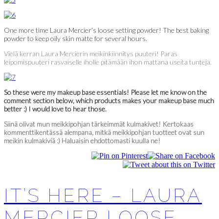
One more time Laura Mercier’s loose setting powder! The best baking
powder to keep oily skin matte for several hours.
Vielä kerran Laura Mercierin meikinkiinnitys puuteri! Paras
leipomispuuteri rasvaiselle iholle pitämään ihon mattana useita tunteja.
So these were my makeup base essentials! Please let me know on the
comment section below, which products makes your makeup base much
better :) I would love to hear those.
Siinä olivat mun meikkipohjan tärkeimmät kulmakivet! Kertokaas
kommenttikentässä alempana, mitkä meikkipohjan tuotteet ovat sun
meikin kulmakiviä :) Haluaisin ehdottomasti kuulla ne!
IT’S HERE – LAURA
MERCIER LOOSE