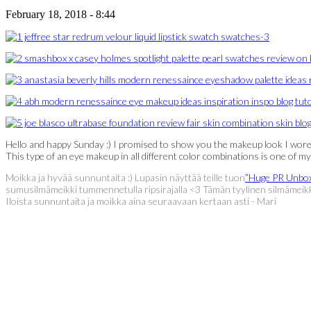
February 18, 2018 - 8:44
Hello and happy Sunday :) I promised to show you the makeup look I wor
This type of an eye makeup in all different color combinations is one of m
Moikka ja hyvää sunnuntaita :) Lupasin näyttää teille tuon
”Huge PR Unbox
sumusilmämeikki tummennetulla ripsirajalla <3 Tämän tyylinen silmämeikki k
Iloista sunnuntaita ja moikka aina seuraavaan kertaan asti - Mari