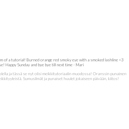
rm of a tutorial! Burned orange red smoky eye with a smoked lashline <3
se! Happy Sunday and bye bye till next time - Mari
olella ja tässä se nyt olisi meikkitutoriaalin muodossa! Oranssin punainen
kkityyleistä. Sumusilmät ja punaiset huulet jokaiseen päivään, kiitos!