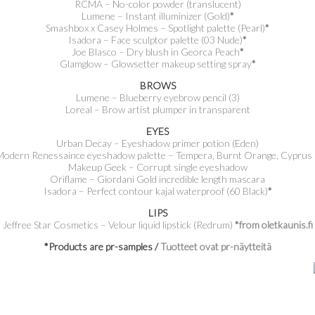
RCMA – No-color powder (translucent)
Lumene – Instant illuminizer (Gold)
*
Smashbox x Casey Holmes – Spotlight palette (Pearl)
*
Isadora – Face sculptor palette (03 Nude)
*
Joe Blasco – Dry blush in Georca Peach
*
Glamglow – Glowsetter makeup setting spray
*
BROWS
Lumene – Blueberry eyebrow pencil (3)
Loreal – Brow artist plumper in transparent
EYES
Urban Decay – Eyeshadow primer potion (Eden)
– Modern Renessaince eyeshadow palette – Tempera, Burnt Orange, Cyprus
Makeup Geek – Corrupt single eyeshadow
Oriflame – Giordani Gold incredible length mascara
Isadora – Perfect contour kajal waterproof (60 Black)
*
LIPS
Jeffree Star Cosmetics – Velour liquid lipstick (Redrum)
*from oletkaunis.fi
*Products are pr-samples /
Tuotteet ovat pr-näytteitä