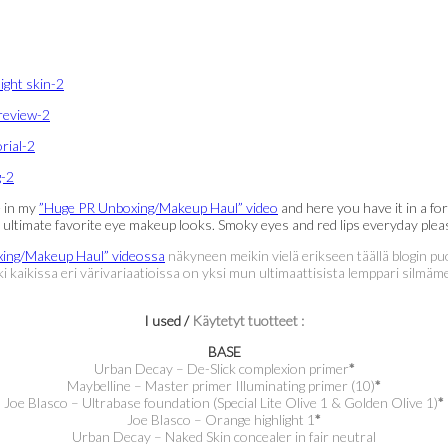
e in my
”Huge PR Unboxing/Makeup Haul” video
and here you have it in a fo
y ultimate favorite eye makeup looks. Smoky eyes and red lips everyday plea
ing/Makeup Haul” videossa
näkyneen meikin vielä erikseen täällä blogin pu
aikissa eri värivariaatioissa on yksi mun ultimaattisista lemppari silmämei
I used /
Käytetyt tuotteet :
BASE
Urban Decay – De-Slick complexion primer
*
Maybelline – Master primer Illuminating primer (10)
*
Joe Blasco – Ultrabase foundation (Special Lite Olive 1 & Golden Olive 1)
*
Joe Blasco – Orange highlight 1
*
Urban Decay – Naked Skin concealer in fair neutral