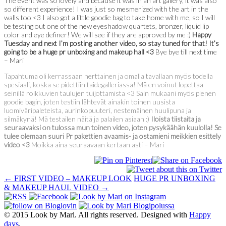
The event was so lovely and because it was in an art gallery, it was also
so different experience! I was just so mesmerized with the art in the
walls too <3 I also got a little goodie bag to take home with me, so I will
be testing out one of the new eyeshadow quartets, bronzer, liquid lip
color and eye definer! We will see if they are approved by me :)
Happy
Tuesday and next I’m posting another video, so stay tuned for that! It’s
going to be a huge pr unboxing and makeup hall <3
Bye bye till next time
– Mari
Tapahtuma oli kerrassaan herttainen ja omalla tavallaan myös todella
spesiaali, koska se pidettiin taidegalleriassa! Mä en voinut lopettaa
seinillä roikkuvien taulujen tuijottamista <3 Sain mukaani myös pienen
goodie bagin, joten testiin lähtevät ainakin toinen uusista
luomiväripaleteista, aurinkopuuteri, nestemäinen huulipuna ja
silmäkynä! Mä testailen näitä ja palailen asiaan :)
Iloista tiistaita ja
seuraavaksi on tulossa mun toinen video, joten pysykäähän kuulolla! Se
tulee olemaan suuri Pr pakettien avaamis- ja ostamieni meikkien esittely
video <3
Moikka aina seuraavaan kertaan asti – Mari
POST
←
FIRST VIDEO – MAKEUP LOOK
HUGE PR UNBOXING
& MAKEUP HAUL VIDEO
→
NAVIGATION
© 2015 Look by Mari. All rights reserved. Designed with
Happy
days
.