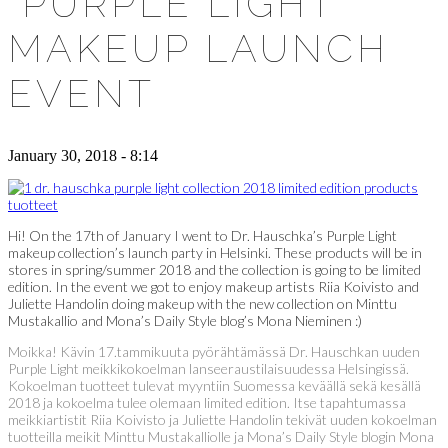
“PURPLE LIGHT”
MAKEUP LAUNCH
EVENT
January 30, 2018 - 8:14
Hi! On the 17th of January I went to Dr. Hauschka’s Purple Light
makeup collection’s launch party in Helsinki. These products will be in
stores in spring/summer 2018 and the collection is going to be limited
edition. In the event we got to enjoy makeup artists Riia Koivisto and
Juliette Handolin doing makeup with the new collection on Minttu
Mustakallio and Mona’s Daily Style blog’s Mona Nieminen :)
Moikka! Kävin 17.tammikuuta pyörähtämässä Dr. Hauschkan uuden
Purple Light meikkikokoelman lanseeraustilaisuudessa Helsingissä.
Kokoelman tuotteet tulevat myyntiin Suomessa keväällä sekä kesällä
2018 ja kokoelma tulee olemaan limited edition. Itse tapahtumassa
meikkiartistit Riia Koivisto ja Juliette Handolin tekivät uuden kokoelman
tuotteilla meikit Minttu Mustakalliolle ja Mona’s Daily Style blogin Mona