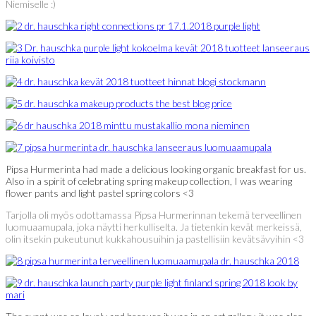
Niemiselle :)
Pipsa Hurmerinta had made a delicious looking organic breakfast for us.
Also in a spirit of celebrating spring makeup collection, I was wearing
flower pants and light pastel spring colors <3
Tarjolla oli myös odottamassa Pipsa Hurmerinnan tekemä terveellinen
luomuaamupala, joka näytti herkulliselta. Ja tietenkin kevät merkeissä,
olin itsekin pukeutunut kukkahousuihin ja pastellisiin kevätsävyihin <3