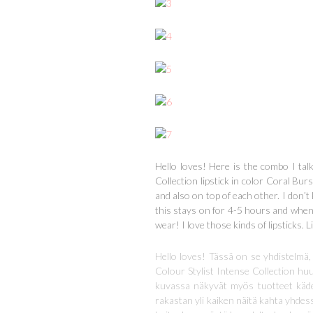
Hello loves! Here is the combo I tal
Collection lipstick in color Coral Bu
and also on top of each other. I don’t
this stays on for 4-5 hours and when it
wear! I love those kinds of lipsticks. 
Hello loves! Tässä on se yhdistelmä
Colour Stylist Intense Collection h
kuvassa näkyvät myös tuotteet kädell
rakastan yli kaiken näitä kahta yhdess