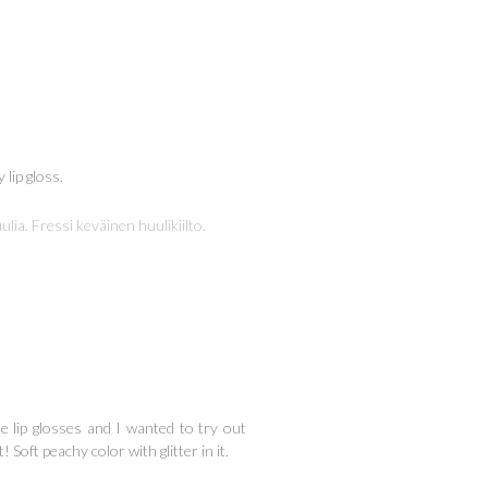
 lip gloss.
ia. Fressi keväinen huulikiilto.
 lip glosses and I wanted to try out
Soft peachy color with glitter in it.