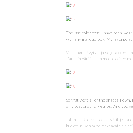
The last color that I have been weari
with any makeup look! My favorite a
Viimeinen sävyistä ja se jota olen lä
Kaunein väri ja se menee jokaisen mei
So that were all of the shades I own. 
only cost around 7 euros! And you get a
Joten siinä olivat kaikki värit jotka
budjettiin, koska ne maksavat vain seit