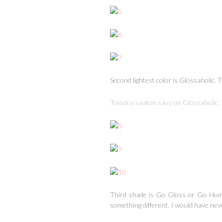
Second lightest color is Glossaholic. Th
Toiseksi vaalein sävy on Glossaholic.
Third shade is Go Gloss or Go Home.
something different. I would have neve