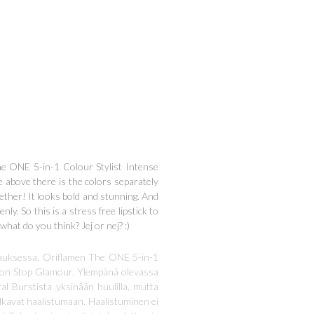
he ONE 5-in-1 Colour Stylist Intense
e above there is the colors separately
gether! It looks bold and stunning. And
ly. So this is a stress free lipstick to
what do you think? Jej or nej? :)
auksessa. Oriflamen The ONE 5-in-1
 Non Stop Glamour. Ylempänä olevassa
al Burstista yksinään huulilla, mutta
 alkavat haalistumaan. Haalistuminen ei