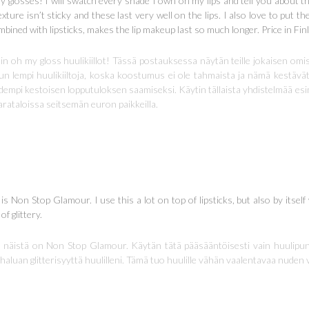
y glosses! I will swatch every shade I own on my lips and tell you about 
xture isn’t sticky and these last very well on the lips. I also love to put the
ombined with lipsticks, makes the lip makeup last so much longer. Price in Fin
in oh my gloss huulikiillot! Tässä postauksessa näytän teille jokaisen omis
 lempi huulikiiltoja, koska koostumus ei ole tahmaista ja nämä kestävät
idempi kestoisen lopputuloksen saamiseksi. Käytin tällaista yhdistelmää es
arataloissa seitsemän euron paikkeilla.
is Non Stop Glamour. I use this a lot on top of lipsticks, but also by itself
of glittery.
i näistä on Non Stop Glamour. Käytän tätä pääsääntöisesti vain huulipun
aluan glitterisyyttä huulilleni. Tämä tuo huulille vähän vaalentavaa nuden vär