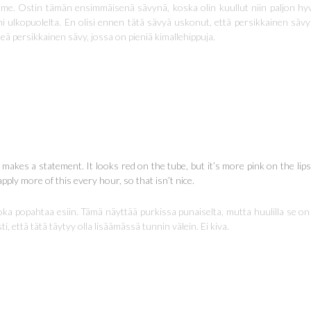
 Ostin tämän ensimmäisenä sävynä, koska olin kuullut niin paljon hyvää t
i ulkopuolelta. En olisi ennen tätä sävyä uskonut, että persikkainen sävy 
eä persikkainen sävy, jossa on pieniä kimallehippuja.
 makes a statement. It looks red on the tube, but it’s more pink on the lips.
 apply more of this every hour, so that isn’t nice.
joka popahtaa esiin. Tämä näyttää purkissa punaiselta, mutta huulilla se o
i, että tätä täytyy olla lisäämässä tunnin välein. Ei kiva.