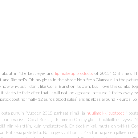
k about in ”the best eye- and
lip makeup products
of 2015”. Oriflame’s T
rst and Rimmel’s Oh my gloss in the shade Non Stop Glamour. In the pictur
 know why, but I don’t like Coral Burst on its own, but I love this combo to
 starts to fade after that, it will not look grouse, because it fades away even
Lipstick cost normally 12 euros (good sales) and lip gloss around 7 euros. So 
, josta puhuin ”Vuoden 2015 parhaat silmä- ja
huulimeikki tuotteet
” post
uulipuna värissä Coral Burst ja Rimmelin Oh my gloss huulikiilto sävyssä
ä niin yksittäin, kuin yhdistettynä. En tiedä miksi, mutta en tykkää Cor
ä! Rohkeaa ja ylellistä. Nämä pysyvät huulilla 4-5 tuntia ja sen jälkeen ne