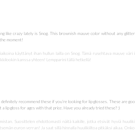
ng like crazy lately is Snog. This brownish mauve color without any glitter 
t the moment!
hiaikoina käyttänyt ihan hullun lailla on Snog. Tämä rusehtava mauve väri
kkilookin kanssa yhteen! Lempparini tällä hetkellä!
I definitely recommend these if you’re looking for lip glosses. These are go
 lip gloss for ages with that price. Have you already tried these? :)
 omistan. Suosittelen ehdottomasti näitä kaikille, jotka etsivät hyviä huuli
semän euron verran! Ja saat sillä hinnalla huulikiiltoa pitkäksi aikaa. Onko j