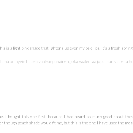
is is a light pink shade that lightens up even my pale lips. It’s a fresh springy
 Tämä on hyvin haalea vaaleanpunainen, joka vaalentaa jopa mun vaaleita huul
 I bought this one first, because I had heard so much good about these
r though peach shade would fit me, but this is the one I have used the most! 