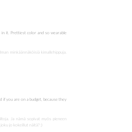
in it. Prettiest color and so wearable
 ilman minkäännäköisiä kimallehippuja.
od if you are on a budget, because they
kiiltoja. Ja nämä sopivat myös pieneen
oku jo kokeillut näitä? :)