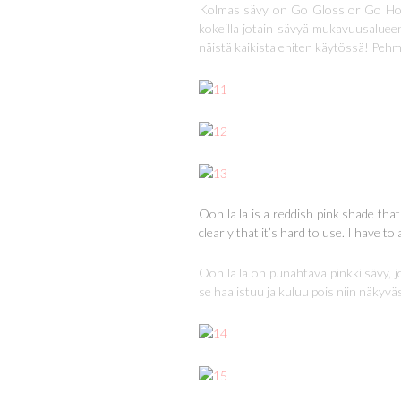
Kolmas sävy on Go Gloss or Go Home.
kokeilla jotain sävyä mukavuusalueen
näistä kaikista eniten käytössä! Pehm
Ooh la la is a reddish pink shade that
clearly that it’s hard to use. I have to
Ooh la la on punahtava pinkki sävy, 
se haalistuu ja kuluu pois niin näkyväst