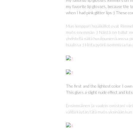
My favorite lip glosses Rimmel’s oh m
my favorite lip glosses, because the te
when I had pink glitter lips :) These c
Mun lemppari huulikiillot ovat Rimmel
myös enemmän :) Näistä on tullut mun
yhdistellä näitä huulipunien kanssa p
huulissa :) Hinta pyörii isommissa tav
The first and the lightest color I own 
This gives a slight nude effect and lots 
Ensimmäinen ja vaalein omistani vär
välillä käytän tätä myös yksinään kun h