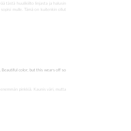
ästä huulikiilto linjasta ja halusin
sopisi mulle. Tämä on kuitenkin ollut
 Beautiful color, but this wears off so
n enemmän pinkkiä. Kaunis väri, mutta