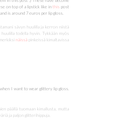
them in this post :) These have become
se on top of a lipstick like in
this
post
land is around 7 euros per lip gloss.
tamani sävyn huulilla ja kerron niistä
 huulilla todella hyvin. Tykkään myös
imerkiksi
näissä
pinkeissä kimaltavissa
 when I want to wear glittery lip gloss.
ien päällä tuomaan kimallusta, mutta
iä ja paljon glitterihippuja.